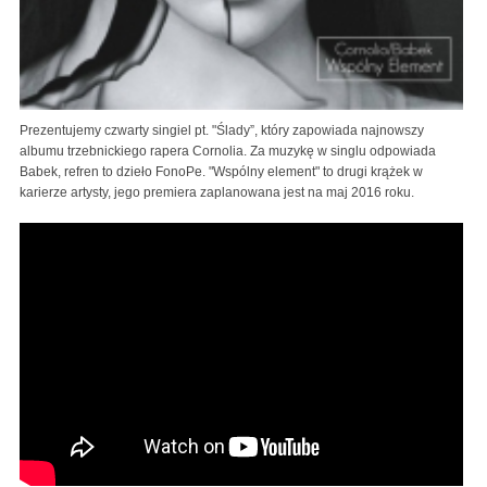
Prezentujemy czwarty singiel pt. "Ślady”, który zapowiada najnowszy
albumu trzebnickiego rapera Cornolia. Za muzykę w singlu odpowiada
Babek, refren to dzieło FonoPe. "Wspólny element" to drugi krążek w
karierze artysty, jego premiera zaplanowana jest na maj 2016 roku.