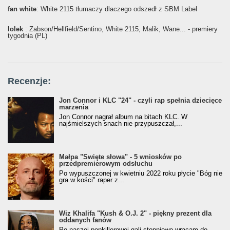
fan white
: White 2115 tłumaczy dlaczego odszedł z SBM Label
lolek
: Żabson/Hellfield/Sentino, White 2115, Malik, Wane... - premiery
tygodnia (PL)
Recenzje:
Jon Connor i KLC "24" - czyli rap spełnia dziecięce
marzenia
Jon Connor nagrał album na bitach KLC. W
najśmielszych snach nie przypuszczał,...
Małpa "Święte słowa" - 5 wniosków po
przedpremierowym odsłuchu
Po wypuszczonej w kwietniu 2022 roku płycie "Bóg nie
gra w kości" raper z...
Wiz Khalifa "Kush & O.J. 2" - piękny prezent dla
oddanych fanów
Po naszej popkillerowej gali stopniowo wracam do