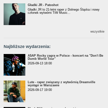
Gładki JR - Patoshot
Gładki JR - Patoshot
Gładki JR to 21-letni raper z Dolnego Śląska i nowy
członek wytwórni TiW Music...
wszystkie
Najbliższe wydarzenia:
A$AP Rocky zagra w Polsce - koncert na "Don't Be
Dumb World Tour"
2026-09-13 18:00
Lute - raper związany z wytwórnią Dreamville
wystąpi w Warszawie
2026-09-17 19:00