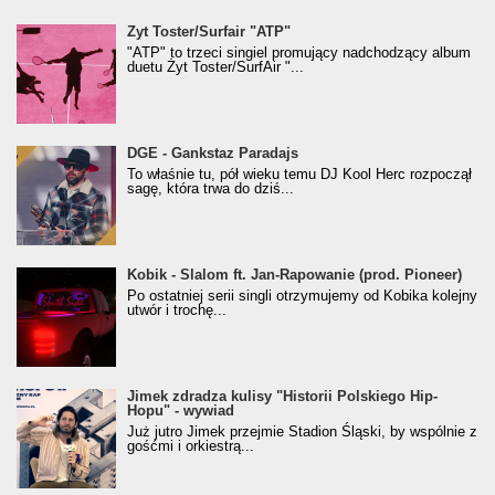
Żyt Toster/SurfAir - ATP VIDEO
Żyt Toster/Surfair "ATP"
"ATP" to trzeci singiel promujący nadchodzący album
duetu Żyt Toster/SurfAir "...
donGURALesko z nagrodą za
DGE - Gankstaz Paradajs
Klasyczny/Trueschoolowy Album Roku
To właśnie tu, pół wieku temu DJ Kool Herc rozpoczął
(Popkillery 2023)
sagę, która trwa do dziś...
Kobik - Slalom ft. Jan-Rapowanie (prod. Pioneer)
Kobik - Slalom ft. Jan-Rapowanie (prod. Pioneer)
[Official Music Visualiser]
Po ostatniej serii singli otrzymujemy od Kobika kolejny
utwór i trochę...
Jimek zdradza kulisy "Historii Polskiego Hip-
Jimek zdradza kulisy "Historii Polskiego Hip-
Hopu" - wywiad
Hopu" - wywiad
Już jutro Jimek przejmie Stadion Śląski, by wspólnie z
gośćmi i orkiestrą...