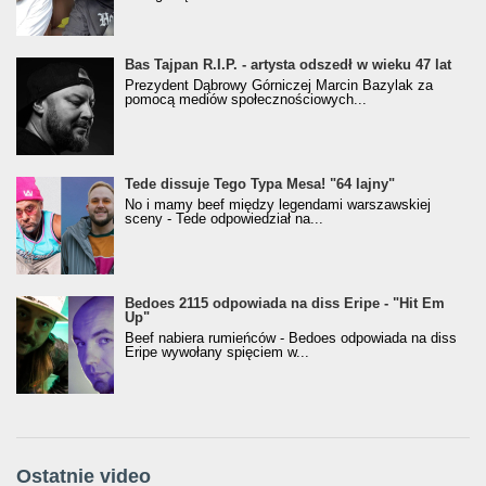
Bas Tajpan R.I.P. - artysta odszedł w wieku 47 lat
Prezydent Dąbrowy Górniczej Marcin Bazylak za
pomocą mediów społecznościowych...
Tede dissuje Tego Typa Mesa! "64 lajny"
No i mamy beef między legendami warszawskiej
sceny - Tede odpowiedział na...
Bedoes 2115 odpowiada na diss Eripe - "Hit Em
Up"
Beef nabiera rumieńców - Bedoes odpowiada na diss
Eripe wywołany spięciem w...
Ostatnie video