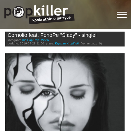
Cornolio feat. FonoPe "Ślady" - singiel
kategorie:
Hip-Hop/Rap
,
Video
dodano:
2016-04-28 11:00
przez:
Krystian Krupiński
(komentarze: 0)