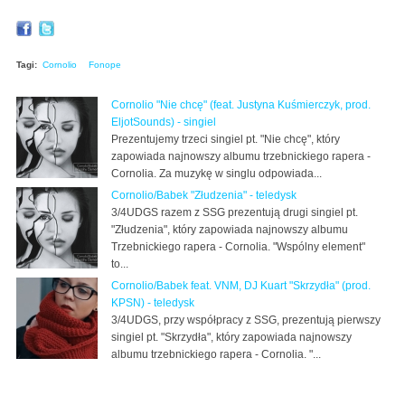
Tagi:
Cornolio
Fonope
Cornolio "Nie chcę" (feat. Justyna Kuśmierczyk, prod.
EljotSounds) - singiel
Prezentujemy trzeci singiel pt. "Nie chcę", który
zapowiada najnowszy albumu trzebnickiego rapera -
Cornolia. Za muzykę w singlu odpowiada...
Cornolio/Babek "Złudzenia" - teledysk
3/4UDGS razem z SSG prezentują drugi singiel pt.
"Złudzenia", który zapowiada najnowszy albumu
Trzebnickiego rapera - Cornolia. "Wspólny element"
to...
Cornolio/Babek feat. VNM, DJ Kuart "Skrzydła" (prod.
KPSN) - teledysk
3/4UDGS, przy współpracy z SSG, prezentują pierwszy
singiel pt. "Skrzydła", który zapowiada najnowszy
albumu trzebnickiego rapera - Cornolia. "...