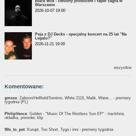
Black Milk - ceniony producent i raper zagra w
Warszawie
2026-10-07 19:00
Peja x DJ Decks - specjalny koncert na 25 lat "Na
Legalu?"
2026-11-21 19:00
wszystkie
Komentowane:
gmxxx
: Żabson/Hellfield/Sentino, White 2115, Malik, Wane... - premiery
tygodnia (PL)
PhilipVence
: Golden - "Music Of The Restless Sun EP" - tracklista,
okładka, preorder, klip
90s_to_pet
: Kurupt, Too Short, Tyga i inni - premiery tygodnia