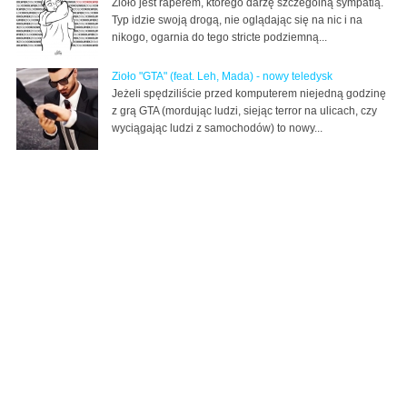
Zioło jest raperem, którego darzę szczególną sympatią.
Typ idzie swoją drogą, nie oglądając się na nic i na
nikogo, ogarnia do tego stricte podziemną...
Zioło "GTA" (feat. Leh, Mada) - nowy teledysk
Jeżeli spędziliście przed komputerem niejedną godzinę
z grą GTA (mordując ludzi, siejąc terror na ulicach, czy
wyciągając ludzi z samochodów) to nowy...