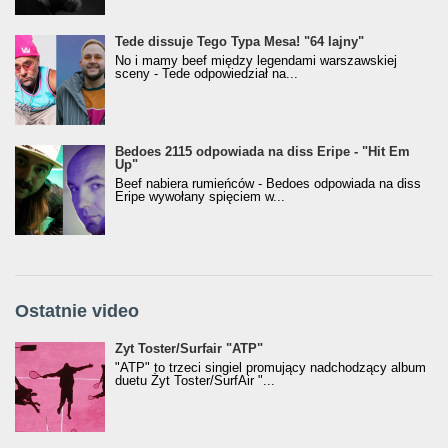
Tede dissuje Tego Typa Mesa! "64 lajny"
No i mamy beef między legendami warszawskiej
sceny - Tede odpowiedział na...
Bedoes 2115 odpowiada na diss Eripe - "Hit Em
Up"
Beef nabiera rumieńców - Bedoes odpowiada na diss
Eripe wywołany spięciem w...
Ostatnie video
Żyt Toster/SurfAir - ATP VIDEO
Żyt Toster/Surfair "ATP"
"ATP" to trzeci singiel promujący nadchodzący album
duetu Żyt Toster/SurfAir "...