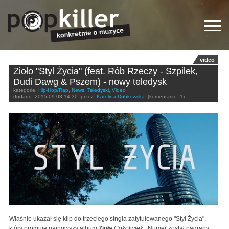
video
Zioło "Styl Życia" (feat. Rób Rzeczy - Szpilek,
Dudi Dawg & Pszem) - nowy teledysk
kategorie:
Hip-Hop/Rap
,
News
,
Teledyski
,
Video
dodano:
2015-09-08 14:30
przez:
Karolina Dobkowska
(komentarze: 1)
Właśnie ukazał się klip do trzeciego singla zatytułowanego "Styl Życia",
który promuje najnowszy album
Zioła
Cokolwiek
. Numer został nagrany