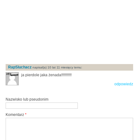
RapSluchacz
napisal(a) 10 lat 11 miesięcy temu:
ja pierdole jaka żenada!!!!!!!!!!!
odpowiedz
Nazwisko lub pseudonim
Komentarz
*