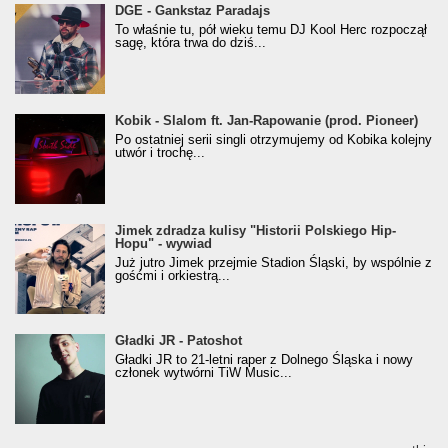
donGURALesko z nagrodą za
DGE - Gankstaz Paradajs
Klasyczny/Trueschoolowy Album Roku
To właśnie tu, pół wieku temu DJ Kool Herc rozpoczął
(Popkillery 2023)
sagę, która trwa do dziś...
Kobik - Slalom ft. Jan-Rapowanie (prod. Pioneer)
Kobik - Slalom ft. Jan-Rapowanie (prod. Pioneer)
[Official Music Visualiser]
Po ostatniej serii singli otrzymujemy od Kobika kolejny
utwór i trochę...
Jimek zdradza kulisy "Historii Polskiego Hip-
Jimek zdradza kulisy "Historii Polskiego Hip-
Hopu" - wywiad
Hopu" - wywiad
Już jutro Jimek przejmie Stadion Śląski, by wspólnie z
gośćmi i orkiestrą...
Gładki JR - Patoshot
Gładki JR - Patoshot
Gładki JR to 21-letni raper z Dolnego Śląska i nowy
członek wytwórni TiW Music...