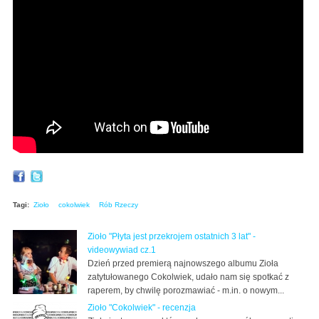
Tagi:
Zioło
cokolwiek
Rób Rzeczy
Zioło "Płyta jest przekrojem ostatnich 3 lat" -
videowywiad cz.1
Dzień przed premierą najnowszego albumu Zioła
zatytułowanego Cokolwiek, udało nam się spotkać z
raperem, by chwilę porozmawiać - m.in. o nowym...
Zioło "Cokolwiek" - recenzja