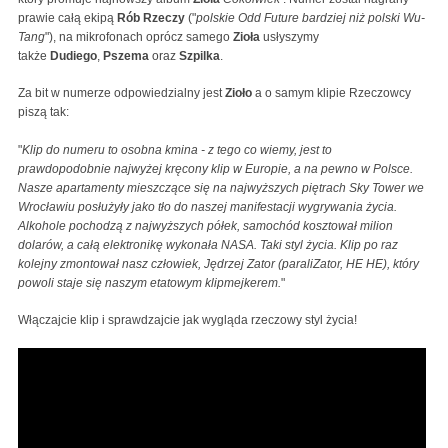
prawie całą ekipą
Rób Rzeczy
("
polskie Odd Future bardziej niż polski Wu-
Tang
"), na mikrofonach oprócz samego
Zioła
usłyszymy
także
Dudiego
,
Pszema
oraz
Szpilka
.
Za bit w numerze odpowiedzialny jest
Zioło
a o samym klipie Rzeczowcy
piszą tak:
"
Klip do numeru to osobna kmina - z tego co wiemy, jest to
prawdopodobnie najwyżej kręcony klip w Europie, a na pewno w Polsce.
Nasze apartamenty mieszczące się na najwyższych piętrach Sky Tower we
Wrocławiu posłużyły jako tło do naszej manifestacji wygrywania życia.
Alkohole pochodzą z najwyższych półek, samochód kosztował milion
dolarów, a całą elektronikę wykonała NASA. Taki styl życia. Klip po raz
kolejny zmontował nasz człowiek, Jędrzej Zator (paraliZator, HE HE), który
powoli staje się naszym etatowym klipmejkerem.
"
Włączajcie klip i sprawdzajcie jak wygląda rzeczowy styl życia!