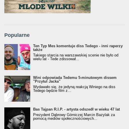
Popularne
Ten Typ Mes komentuje diss Tedego - inni raperzy
także
Takiego starcia na warszawskiej scenie nie było od
wielu lat - Tede zdissował...
Wini odpowiada Tedemu 5-minutowym dissem
"Przytul Jacka"
Wydawało się, że jedyną reakcją Winiego na diss
Tedego będzie film z...
Bas Tajpan R.I.P. - artysta odszedł w wieku 47 lat
Prezydent Dąbrowy Górniczej Marcin Bazylak za
pomocą mediów społecznościowych...