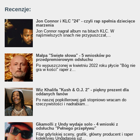
Recenzje:
Jon Connor i KLC "24" - czyli rap spełnia dziecięce
marzenia
Jon Connor nagrał album na bitach KLC. W
najśmielszych snach nie przypuszczał,...
Małpa "Święte słowa" - 5 wniosków po
przedpremierowym odsłuchu
Po wypuszczonej w kwietniu 2022 roku płycie "Bóg nie
gra w kości" raper z...
Wiz Khalifa "Kush & O.J. 2" - piękny prezent dla
oddanych fanów
Po naszej popkillerowej gali stopniowo wracam do
rzeczywistości i nadrabiam...
Gkamolli z Undy wydaje solo - 4 wnioski z
odsłuchu "Pełnego przepływu"
Filar gdyńskiej sceny, grafik, główny producent i raper
kolektywu Undadasea już...