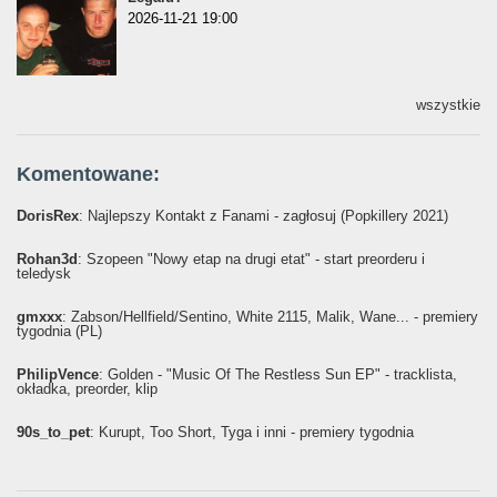
2026-11-21 19:00
wszystkie
Komentowane:
DorisRex
: Najlepszy Kontakt z Fanami - zagłosuj (Popkillery 2021)
Rohan3d
: Szopeen "Nowy etap na drugi etat" - start preorderu i
teledysk
gmxxx
: Żabson/Hellfield/Sentino, White 2115, Malik, Wane... - premiery
tygodnia (PL)
PhilipVence
: Golden - "Music Of The Restless Sun EP" - tracklista,
okładka, preorder, klip
90s_to_pet
: Kurupt, Too Short, Tyga i inni - premiery tygodnia