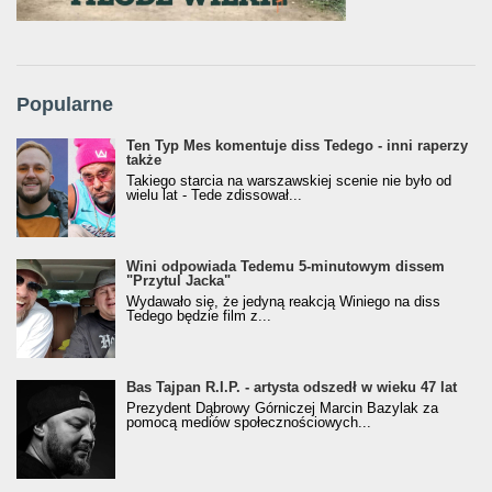
Popularne
Ten Typ Mes komentuje diss Tedego - inni raperzy
także
Takiego starcia na warszawskiej scenie nie było od
wielu lat - Tede zdissował...
Wini odpowiada Tedemu 5-minutowym dissem
"Przytul Jacka"
Wydawało się, że jedyną reakcją Winiego na diss
Tedego będzie film z...
Bas Tajpan R.I.P. - artysta odszedł w wieku 47 lat
Prezydent Dąbrowy Górniczej Marcin Bazylak za
pomocą mediów społecznościowych...