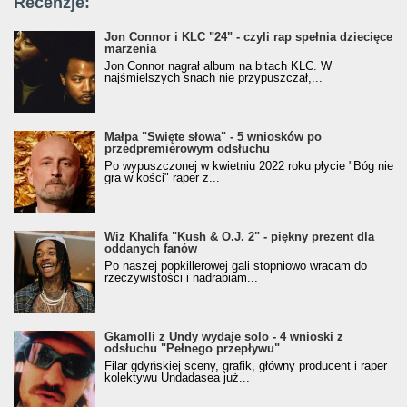
Recenzje:
Jon Connor i KLC "24" - czyli rap spełnia dziecięce
marzenia
Jon Connor nagrał album na bitach KLC. W
najśmielszych snach nie przypuszczał,...
Małpa "Święte słowa" - 5 wniosków po
przedpremierowym odsłuchu
Po wypuszczonej w kwietniu 2022 roku płycie "Bóg nie
gra w kości" raper z...
Wiz Khalifa "Kush & O.J. 2" - piękny prezent dla
oddanych fanów
Po naszej popkillerowej gali stopniowo wracam do
rzeczywistości i nadrabiam...
Gkamolli z Undy wydaje solo - 4 wnioski z
odsłuchu "Pełnego przepływu"
Filar gdyńskiej sceny, grafik, główny producent i raper
kolektywu Undadasea już...