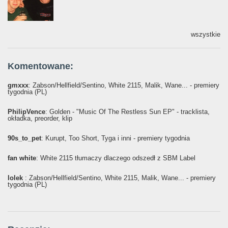
wszystkie
Komentowane:
gmxxx
: Żabson/Hellfield/Sentino, White 2115, Malik, Wane... - premiery
tygodnia (PL)
PhilipVence
: Golden - "Music Of The Restless Sun EP" - tracklista,
okładka, preorder, klip
90s_to_pet
: Kurupt, Too Short, Tyga i inni - premiery tygodnia
fan white
: White 2115 tłumaczy dlaczego odszedł z SBM Label
lolek
: Żabson/Hellfield/Sentino, White 2115, Malik, Wane... - premiery
tygodnia (PL)