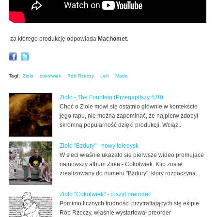
za którego produkcję odpowiada
Machomet
.
Tagi:
Zioło
cokolwiek
Rób Rzeczy
Leh
Mada
Zioło - The Fountain (Przegapifszy #78)
Choć o Ziole mówi się ostatnio głównie w kontekście
jego rapu, nie można zapominać, że najpierw zdobył
skromną popularność dzięki produkcji. Wciąż...
Zioło "Bzdury" - nowy teledysk
W sieci właśnie ukazało się pierwsze wideo promujące
najnowszy album Zioła - Cokolwiek. Klip został
zrealizowany do numeru "Bzdury", który rozpoczyna...
Zioło "Cokolwiek" - ruszył preorder!
Pomimo licznych trudności przytrafiających się ekipie
Rób Rzeczy, właśnie wystartował preorder