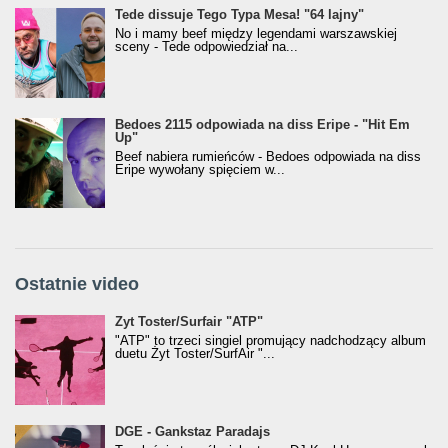
Tede dissuje Tego Typa Mesa! "64 lajny"
No i mamy beef między legendami warszawskiej
sceny - Tede odpowiedział na...
Bedoes 2115 odpowiada na diss Eripe - "Hit Em
Up"
Beef nabiera rumieńców - Bedoes odpowiada na diss
Eripe wywołany spięciem w...
Ostatnie video
Żyt Toster/SurfAir - ATP VIDEO
Żyt Toster/Surfair "ATP"
"ATP" to trzeci singiel promujący nadchodzący album
duetu Żyt Toster/SurfAir "...
donGURALesko z nagrodą za
DGE - Gankstaz Paradajs
Klasyczny/Trueschoolowy Album Roku