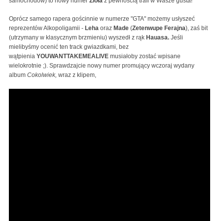
samochodów) to nowy numer
Zioła
z pewnością trafi w Wasze gusta!
Oprócz samego rapera gościnnie w numerze "GTA" możemy usłyszeć
reprezentów Alkopoligamii -
Leha
oraz
Made
(
Zetenwupe Ferajna
), zaś bit
(utrzymany w klasycznym brzmieniu) wyszedł z rąk
Hauasa.
Jeśli
mielibyśmy ocenić ten track gwiazdkami, bez
wątpienia
YOUWANTTAKEMEALIVE
musiałoby zostać wpisane
wielokrotnie ;). Sprawdzajcie nowy numer promujący wczoraj wydany
album
Cokolwiek,
wraz z klipem,