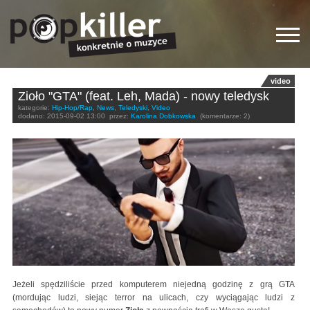
video
Zioło "GTA" (feat. Leh, Mada) - nowy teledysk
kategorie:
Hip-Hop/Rap
,
News
,
Teledyski
,
Video
dodano:
2015-09-02 13:00
przez:
Karolina Dobkowska
(komentarze: 2)
Jeżeli spędziliście przed komputerem niejedną godzinę z grą GTA
(mordując ludzi, siejąc terror na ulicach, czy wyciągając ludzi z