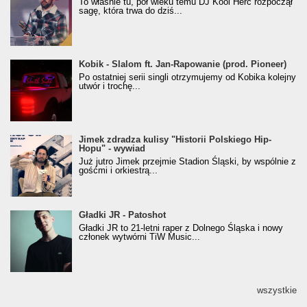
To właśnie tu, pół wieku temu DJ Kool Herc rozpoczął
(Popkillery 2023)
sagę, która trwa do dziś...
Kobik - Slalom ft. Jan-Rapowanie (prod. Pioneer)
Kobik - Slalom ft. Jan-Rapowanie (prod. Pioneer)
[Official Music Visualiser]
Po ostatniej serii singli otrzymujemy od Kobika kolejny
utwór i trochę...
Jimek zdradza kulisy "Historii Polskiego Hip-
Jimek zdradza kulisy "Historii Polskiego Hip-
Hopu" - wywiad
Hopu" - wywiad
Już jutro Jimek przejmie Stadion Śląski, by wspólnie z
gośćmi i orkiestrą...
Gładki JR - Patoshot
Gładki JR - Patoshot
Gładki JR to 21-letni raper z Dolnego Śląska i nowy
członek wytwórni TiW Music...
wszystkie