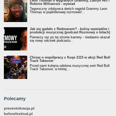
Leon Thomas o wygranych Grammy, Lauryn Hill i
Robinie Williamsie - wywiad
Tegoroczny zdobywca dwóch nagród Grammy Leon
Thomas w popkillerowej rozmowie!...
Jak się gadało z Redmanem? - kulisy wywiadów i
produkcji muzycznej (podcast Rozmowy o bitach)
Pierwszy raz po tej stronie kamery - niedawno ukazał
się nowy odcinek podcastu...
Chivas o współpracy z Kuqe 2115 w akcji Red Bull
Track Takeover
Przed nami kolejna odsłona muzycznej serii Red Bull
Track Takeover, w której...
Polecamy
prezentokracja.pl
beforefestival.pl