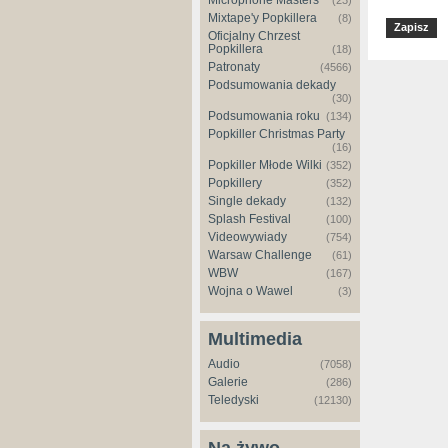
Microphone Masters
(23)
Mixtape'y Popkillera
(8)
Oficjalny Chrzest
Popkillera
(18)
Patronaty
(4566)
Podsumowania dekady
(30)
Podsumowania roku
(134)
Popkiller Christmas Party
(16)
Popkiller Młode Wilki
(352)
Popkillery
(352)
Single dekady
(132)
Splash Festival
(100)
Videowywiady
(754)
Warsaw Challenge
(61)
WBW
(167)
Wojna o Wawel
(3)
Multimedia
Audio
(7058)
Galerie
(286)
Teledyski
(12130)