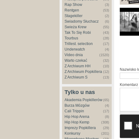
Rap Show
(3)
Rentgen
(53)
Stagekiller
(2)
Świadomy Słuchacz
(6)
Świeża Krew
(55)
Tak To Się Robi
(43)
Tourbus
(28)
Trillest. selection
(17)
Underwatch
(4)
Video dnia
(1520)
Warto czekać
(32)
Z Archiwum HH
(10)
Nazwisko 
Z Archiwum Popkillera
(12)
Z Archiwum S
(13)
Komentarz
Tylko u nas
Akademia Popkillerów
(65)
Burza Mózgów
(4)
Cali Trippin
(17)
Hip Hop Arena
(8)
Hip Hop Kemp
(308)
Imprezy Popkillera
(29)
Konkursy
(201)