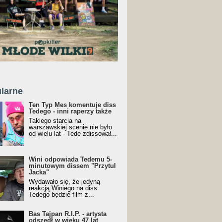
larne
Ten Typ Mes komentuje diss
Tedego - inni raperzy także
Takiego starcia na
warszawskiej scenie nie było
od wielu lat - Tede zdissował...
Wini odpowiada Tedemu 5-
minutowym dissem "Przytul
Jacka"
Wydawało się, że jedyną
reakcją Winiego na diss
Tedego będzie film z...
Bas Tajpan R.I.P. - artysta
odszedł w wieku 47 lat