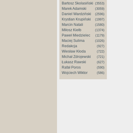
Bartosz Skolasiński
(3553)
Marek Adamski
(3059)
Daniel Wardziński
(2596)
Krystian Krupiński
(1997)
Marcin Natali
(1580)
Miłosz Kiełb
(1374)
Paweł Miedzielec
(1179)
Maciej Sulima
(1026)
Redakcja
(927)
Wiesław Kłoda
(722)
Michał Zdrojewski
(721)
Łukasz Rawski
(627)
Rafał Poros
(590)
Wojciech Wiktor
(586)