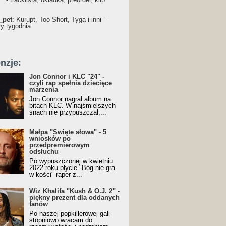
_pet
: Kurupt, Too Short, Tyga i inni -
ry tygodnia
nzje:
Jon Connor i KLC "24" -
czyli rap spełnia dziecięce
marzenia
Jon Connor nagrał album na
bitach KLC. W najśmielszych
snach nie przypuszczał,...
Małpa "Święte słowa" - 5
wniosków po
przedpremierowym
odsłuchu
Po wypuszczonej w kwietniu
2022 roku płycie "Bóg nie gra
w kości" raper z...
Wiz Khalifa "Kush & O.J. 2" -
piękny prezent dla oddanych
fanów
Po naszej popkillerowej gali
stopniowo wracam do