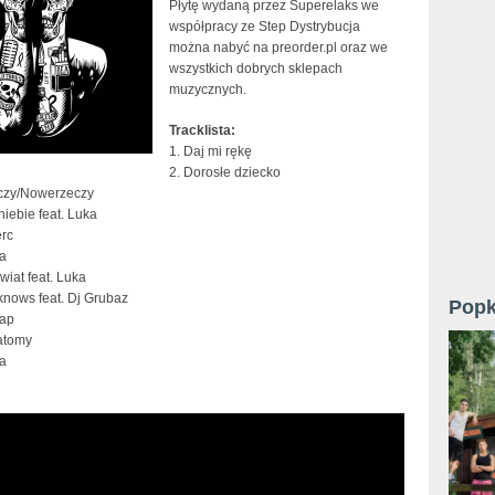
Płytę wydaną przez Superelaks we
współpracy ze Step Dystrybucja
można nabyć na preorder.pl oraz we
wszystkich dobrych sklepach
muzycznych.
Tracklista:
1. Daj mi rękę
2. Dorosłe dziecko
eczy/Nowerzeczy
 niebie feat. Luka
erc
da
iat feat. Luka
knows feat. Dj Grubaz
Popk
rap
atomy
ra