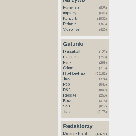
Na żywo
Festiwale
(825)
Imprezy
(601)
Koncerty
(1932)
Relacje
(366)
Video live
(426)
Gatunki
Dancehall
(122)
Elektronika
(758)
Funk
(298)
Grime
(215)
Hip-Hop/Rap
(33181)
Jazz
(374)
Pop
(645)
R&B
(892)
Reggae
(250)
Rock
(316)
Soul
(617)
Trap
(1173)
Redaktorzy
Mateusz Natali
(13671)