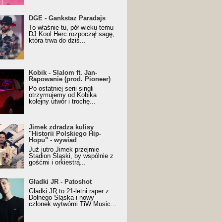
URALesko z nagrodą za
DGE - Gankstaz Paradajs
yczny/Trueschoolowy
To właśnie tu, pół wieku temu
m Roku (Popkillery 2023)
DJ Kool Herc rozpoczął sagę,
która trwa do dziś...
 - Slalom ft. Jan-
Kobik - Slalom ft. Jan-
wanie (prod. Pioneer)
Rapowanie (prod. Pioneer)
cial Music Visualiser]
Po ostatniej serii singli
otrzymujemy od Kobika
kolejny utwór i trochę...
k zdradza kulisy "Historii
Jimek zdradza kulisy
kiego Hip-Hopu" - wywiad
"Historii Polskiego Hip-
Hopu" - wywiad
Już jutro Jimek przejmie
Stadion Śląski, by wspólnie z
gośćmi i orkiestrą...
ki JR - Patoshot
Gładki JR - Patoshot
Gładki JR to 21-letni raper z
Dolnego Śląska i nowy
członek wytwórni TiW Music...