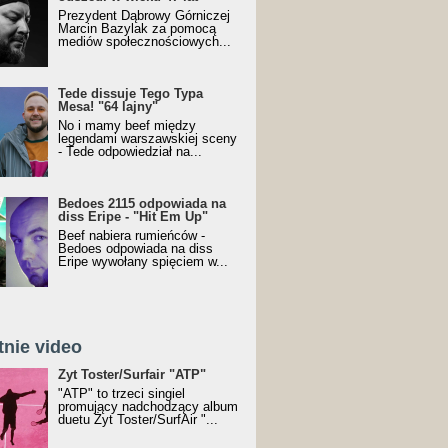
Prezydent Dąbrowy Górniczej
Marcin Bazylak za pomocą
mediów społecznościowych...
Tede dissuje Tego Typa
Mesa! "64 lajny"
No i mamy beef między
legendami warszawskiej sceny
- Tede odpowiedział na...
Bedoes 2115 odpowiada na
diss Eripe - "Hit Em Up"
Beef nabiera rumieńców -
Bedoes odpowiada na diss
Eripe wywołany spięciem w...
tnie video
Toster/SurfAir - ATP VIDEO
Żyt Toster/Surfair "ATP"
"ATP" to trzeci singiel
promujący nadchodzący album
duetu Żyt Toster/SurfAir "...