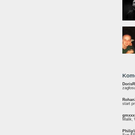
Kom
DorisR
zagłosu
Rohan
start p
gmxxx
Malik, 
Philip
Sun EP"