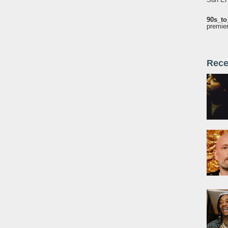
90s_to
premie
Rece