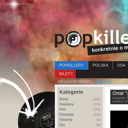
Menu główne
POPKILLERY
POLSKA
USA
BILETY
NIEZALOGOWANY |
zaloguj się
Kategorie
Onar "
kategorie:
A
Beefy
(251)
dodano:
20
Felietony
(174)
Film
(193)
Freestyle
(620)
Girlzone
(3)
Gry
(9)