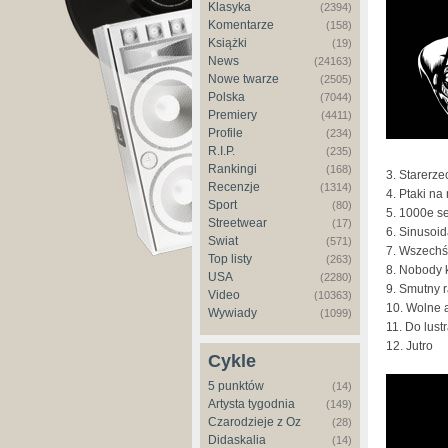
Klasyka
(2394)
Komentarze
(158)
Książki
(19)
News
(24163)
Nowe twarze
(2505)
Polska
(7044)
Premiery
(4411)
Profile
(234)
R.I.P.
(235)
Rankingi
(168)
3. Starerz
Recenzje
(1314)
4. Ptaki na
Sport
(80)
5. 1000e s
Streetwear
(17)
6. Sinusoi
Świat
(571)
7. Wszechśw
Top listy
(263)
8. Nobody 
USA
(2280)
9. Smutny 
Video
(10363)
10. Wolne 
Wywiady
(1099)
11. Do lust
12. Jutro
Cykle
5 punktów
(14)
Artysta tygodnia
(149)
Czarodzieje z Oz
(28)
Didaskalia
(14)