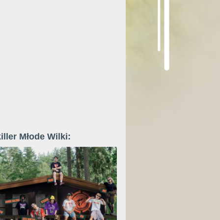
iller Młode Wilki: