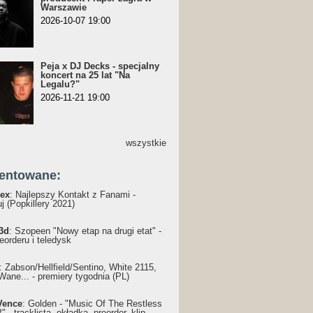
Warszawie
2026-10-07 19:00
Peja x DJ Decks - specjalny
koncert na 25 lat "Na
Legalu?"
2026-11-21 19:00
wszystkie
entowane:
ex
: Najlepszy Kontakt z Fanami -
j (Popkillery 2021)
3d
: Szopeen "Nowy etap na drugi etat" -
reorderu i teledysk
: Żabson/Hellfield/Sentino, White 2115,
Wane... - premiery tygodnia (PL)
Vence
: Golden - "Music Of The Restless
 - tracklista, okładka, preorder, klip