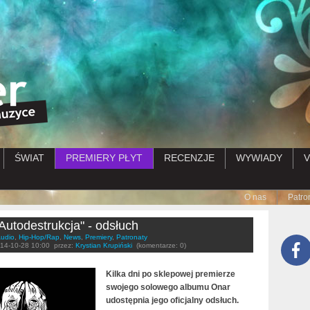
Przejdź do treści
ŚWIAT
PREMIERY PŁYT
RECENZJE
WYWIADY
V
Submenu
O nas
Patro
Autodestrukcja" - odsłuch
udio
,
Hip-Hop/Rap
,
News
,
Premiery
,
Patronaty
14-10-28 10:00
przez:
Krystian Krupiński
(komentarze: 0)
Kilka dni po sklepowej premierze
swojego solowego albumu Onar
udostępnia jego oficjalny odsłuch.