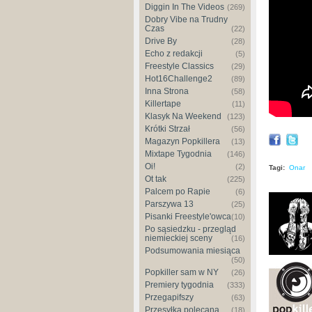
Diggin In The Videos
(269)
Dobry Vibe na Trudny
Czas
(22)
Drive By
(28)
Echo z redakcji
(5)
Freestyle Classics
(29)
Hot16Challenge2
(89)
Inna Strona
(58)
Killertape
(11)
Klasyk Na Weekend
(123)
Krótki Strzał
(56)
Magazyn Popkillera
(13)
Mixtape Tygodnia
(146)
Oi!
(2)
Tagi:
Onar
Ot tak
(225)
Palcem po Rapie
(6)
Parszywa 13
(25)
Pisanki Freestyle'owca
(10)
Po sąsiedzku - przegląd
niemieckiej sceny
(16)
Podsumowania miesiąca
(50)
Popkiller sam w NY
(26)
Premiery tygodnia
(333)
Przegapifszy
(63)
Przesyłka polecana
(18)