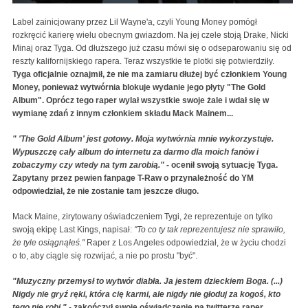
Label zainicjowany przez Lil Wayne'a, czyli Young Money pomógł
rozkręcić karierę wielu obecnym gwiazdom. Na jej czele stoją Drake, Nicki
Minaj oraz Tyga. Od dłuższego już czasu mówi się o odseparowaniu się od
reszty kalifornijskiego rapera. Teraz wszystkie te plotki się potwierdziły.
Tyga oficjalnie oznajmił, że nie ma zamiaru dłużej być członkiem Young
Money, ponieważ wytwórnia blokuje wydanie jego płyty "The Gold
Album". Oprócz tego raper wylał wszystkie swoje żale i wdał się w
wymianę zdań z innym członkiem składu Mack Mainem...
" 'The Gold Album' jest gotowy. Moja wytwórnia mnie wykorzystuje.
Wypuszczę cały album do internetu za darmo dla moich fanów i
zobaczymy czy wtedy na tym zarobią."
- ocenił swoją sytuację Tyga.
Zapytany przez pewien fanpage T-Raw o przynależność do YM
odpowiedział, że nie zostanie tam jeszcze długo.
Mack Maine, zirytowany oświadczeniem Tygi, że reprezentuje on tylko
swoją ekipę Last Kings, napisał:
"To co ty tak reprezentujesz nie sprawiło,
że tyle osiągnąłeś."
Raper z Los Angeles odpowiedział, że w życiu chodzi
o to, aby ciągle się rozwijać, a nie po prostu "być".
"Muzyczny przemysł to wytwór diabła. Ja jestem dzieckiem Boga. (...)
Nigdy nie gryź ręki, która cię karmi, ale nigdy nie głoduj za kogoś, kto
tego nie robi."
- zakończył swoje oświadczenie na twitterze raper.