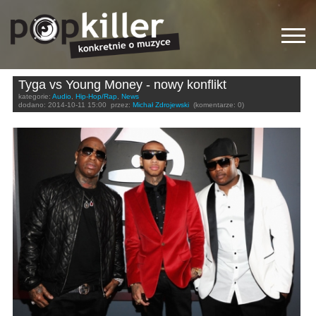
Tyga vs Young Money - nowy konflikt
kategorie:
Audio
,
Hip-Hop/Rap
,
News
dodano:
2014-10-11 15:00
przez:
Michał Zdrojewski
(komentarze: 0)