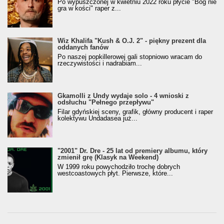
Po wypuszczonej w kwietniu 2022 roku płycie "Bóg nie
gra w kości" raper z...
Wiz Khalifa "Kush & O.J. 2" - piękny prezent dla
oddanych fanów
Po naszej popkillerowej gali stopniowo wracam do
rzeczywistości i nadrabiam...
Gkamolli z Undy wydaje solo - 4 wnioski z
odsłuchu "Pełnego przepływu"
Filar gdyńskiej sceny, grafik, główny producent i raper
kolektywu Undadasea już...
"2001" Dr. Dre - 25 lat od premiery albumu, który
zmienił grę (Klasyk na Weekend)
W 1999 roku powychodziło trochę dobrych
westcoastowych płyt. Pierwsze, które...