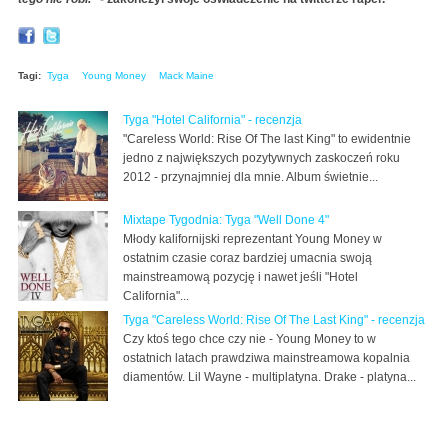
Tagi:
Tyga
Young Money
Mack Maine
Tyga "Hotel California" - recenzja
"Careless World: Rise Of The last King" to ewidentnie
jedno z największych pozytywnych zaskoczeń roku
2012 - przynajmniej dla mnie. Album świetnie...
Mixtape Tygodnia: Tyga "Well Done 4"
Młody kalifornijski reprezentant Young Money w
ostatnim czasie coraz bardziej umacnia swoją
mainstreamową pozycję i nawet jeśli "Hotel
California"...
Tyga "Careless World: Rise Of The Last King" - recenzja
Czy ktoś tego chce czy nie - Young Money to w
ostatnich latach prawdziwa mainstreamowa kopalnia
diamentów. Lil Wayne - multiplatyna. Drake - platyna...