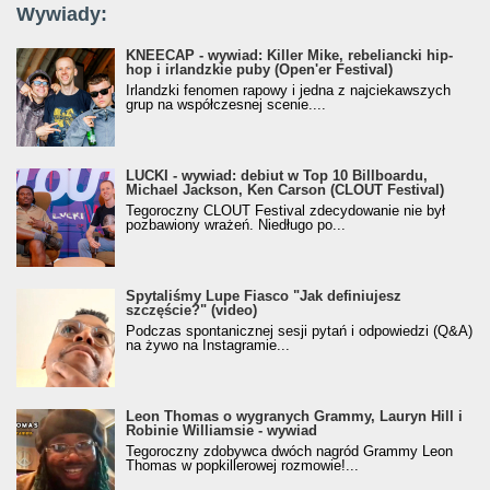
Wywiady:
KNEECAP - wywiad: Killer Mike, rebeliancki hip-
hop i irlandzkie puby (Open'er Festival)
Irlandzki fenomen rapowy i jedna z najciekawszych
grup na współczesnej scenie....
LUCKI - wywiad: debiut w Top 10 Billboardu,
Michael Jackson, Ken Carson (CLOUT Festival)
Tegoroczny CLOUT Festival zdecydowanie nie był
pozbawiony wrażeń. Niedługo po...
Spytaliśmy Lupe Fiasco "Jak definiujesz
szczęście?" (video)
Podczas spontanicznej sesji pytań i odpowiedzi (Q&A)
na żywo na Instagramie...
Leon Thomas o wygranych Grammy, Lauryn Hill i
Robinie Williamsie - wywiad
Tegoroczny zdobywca dwóch nagród Grammy Leon
Thomas w popkillerowej rozmowie!...