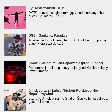
Żyt Toster/SurfAir - ATP VIDEO
Żyt Toster/Surfair "ATP"
"ATP" to trzeci singiel promujący nadchodzący album
duetu Żyt Toster/SurfAir "...
donGURALesko z nagrodą za
DGE - Gankstaz Paradajs
Klasyczny/Trueschoolowy Album Roku
To właśnie tu, pół wieku temu DJ Kool Herc rozpoczął
(Popkillery 2023)
sagę, która trwa do dziś...
Kobik - Slalom ft. Jan-Rapowanie (prod. Pioneer)
Kobik - Slalom ft. Jan-Rapowanie (prod. Pioneer)
[Official Music Visualiser]
Po ostatniej serii singli otrzymujemy od Kobika kolejny
utwór i trochę...
Jimek zdradza kulisy "Historii Polskiego Hip-
Jimek zdradza kulisy "Historii Polskiego Hip-
Hopu" - wywiad
Hopu" - wywiad
Już jutro Jimek przejmie Stadion Śląski, by wspólnie z
gośćmi i orkiestrą...