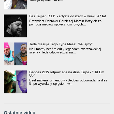
Bas Tajpan R.I.P. - artysta odszedł w wieku 47 lat
Prezydent Dąbrowy Górniczej Marcin Bazylak za
pomocą mediów społecznościowych...
Tede dissuje Tego Typa Mesa! "64 lajny"
No i mamy beef między legendami warszawskiej
sceny - Tede odpowiedział na...
Bedoes 2115 odpowiada na diss Eripe - "Hit Em
Up"
Beef nabiera rumieńców - Bedoes odpowiada na diss
Eripe wywołany spięciem w...
Ostatnie video