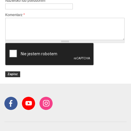
Nazwisko lub pseudonim
Komentarz
*