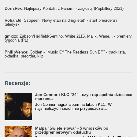
DorisRex
: Najlepszy Kontakt z Fanami - zagłosuj (Popkillery 2021)
Rohan3d
: Szopeen "Nowy etap na drugi etat" - start preorderu i
teledysk
gmxxx
: Żabson/Hellfield/Sentino, White 2115, Malik, Wane... - premiery
tygodnia (PL)
PhilipVence
: Golden - "Music Of The Restless Sun EP" - tracklista,
okładka, preorder, klip
Recenzje:
Jon Connor i KLC "24" - czyli rap spełnia dziecięce
marzenia
Jon Connor nagrał album na bitach KLC. W
najśmielszych snach nie przypuszczał,...
Małpa "Święte słowa" - 5 wniosków po
przedpremierowym odsłuchu