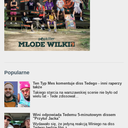
Popularne
Ten Typ Mes komentuje diss Tedego - inni raperzy
także
Takiego starcia na warszawskiej scenie nie było od
wielu lat - Tede zdissował...
Wini odpowiada Tedemu 5-minutowym dissem
"Przytul Jacka"
Wydawało się, że jedyną reakcją Winiego na diss
Tedego będzie film z...