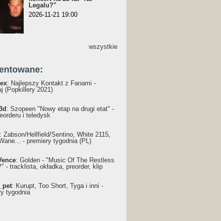
Legalu?"
2026-11-21 19:00
wszystkie
entowane:
ex
: Najlepszy Kontakt z Fanami -
j (Popkillery 2021)
3d
: Szopeen "Nowy etap na drugi etat" -
reorderu i teledysk
: Żabson/Hellfield/Sentino, White 2115,
Wane... - premiery tygodnia (PL)
Vence
: Golden - "Music Of The Restless
 - tracklista, okładka, preorder, klip
_pet
: Kurupt, Too Short, Tyga i inni -
ry tygodnia