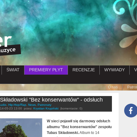
Przejdź do treści
ŚWIAT
PREMIERY PŁYT
RECENZJE
WYWIADY
V
Submenu
O nas
Patro
Składowski "Bez konserwantów" - odsłuch
udio
,
Hip-Hop/Rap
,
News
,
Patronaty
14-05-23 13:00
przez:
Krystian Krupiński
(komentarze: 0)
W sieci pojawił się darmowy odsłuch
albumu "Bez konserwantów" zespołu
Tubas Składowski.
Album to 14