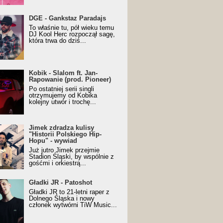
URALesko z nagrodą za
DGE - Gankstaz Paradajs
yczny/Trueschoolowy
To właśnie tu, pół wieku temu
m Roku (Popkillery 2023)
DJ Kool Herc rozpoczął sagę,
która trwa do dziś...
 - Slalom ft. Jan-
Kobik - Slalom ft. Jan-
wanie (prod. Pioneer)
Rapowanie (prod. Pioneer)
cial Music Visualiser]
Po ostatniej serii singli
otrzymujemy od Kobika
kolejny utwór i trochę...
k zdradza kulisy "Historii
Jimek zdradza kulisy
kiego Hip-Hopu" - wywiad
"Historii Polskiego Hip-
Hopu" - wywiad
Już jutro Jimek przejmie
Stadion Śląski, by wspólnie z
gośćmi i orkiestrą...
ki JR - Patoshot
Gładki JR - Patoshot
Gładki JR to 21-letni raper z
Dolnego Śląska i nowy
członek wytwórni TiW Music...