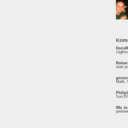
Kom
DorisR
zagłosu
Rohan
start p
gmxxx
Malik, 
Philip
Sun EP"
90s_to
premie