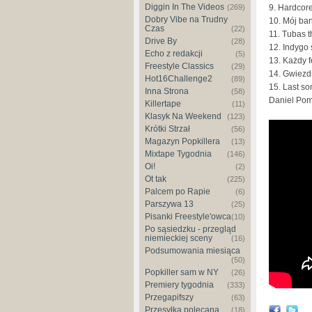
Diggin In The Videos
(269)
9. Hardcor
Dobry Vibe na Trudny
10. Mój ba
Czas
(22)
11. Tubas 
Drive By
(28)
12. Indygo 
Echo z redakcji
(5)
13. Każdy f
Freestyle Classics
(29)
14. Gwiezdn
Hot16Challenge2
(89)
15. Last so
Inna Strona
(58)
Daniel Pom
Killertape
(11)
Klasyk Na Weekend
(123)
Krótki Strzał
(56)
Magazyn Popkillera
(13)
Mixtape Tygodnia
(146)
Oi!
(2)
Ot tak
(225)
Palcem po Rapie
(6)
Parszywa 13
(25)
Pisanki Freestyle'owca
(10)
Po sąsiedzku - przegląd
niemieckiej sceny
(16)
Podsumowania miesiąca
(50)
Popkiller sam w NY
(26)
Premiery tygodnia
(333)
Przegapifszy
(63)
Przesyłka polecana
(18)