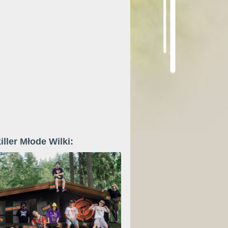
iller Młode Wilki: