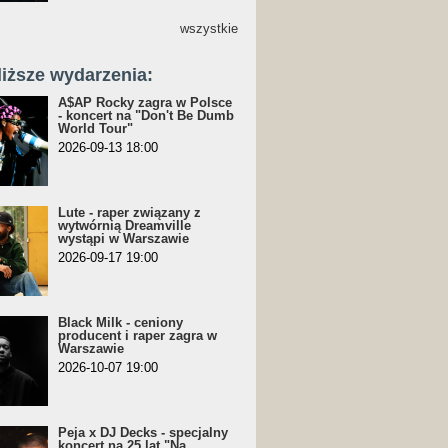
wszystkie
liższe wydarzenia:
A$AP Rocky zagra w Polsce
- koncert na "Don't Be Dumb
World Tour"
2026-09-13 18:00
Lute - raper związany z
wytwórnią Dreamville
wystąpi w Warszawie
2026-09-17 19:00
Black Milk - ceniony
producent i raper zagra w
Warszawie
2026-10-07 19:00
Peja x DJ Decks - specjalny
koncert na 25 lat "Na