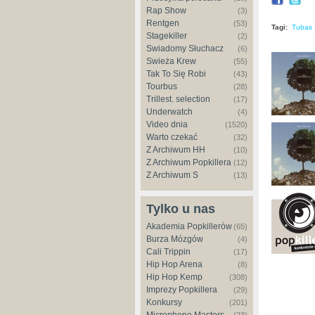
Rap Show
(3)
Rentgen
(53)
Tagi:
Tubas 
Stagekiller
(2)
Świadomy Słuchacz
(6)
Świeża Krew
(55)
Tak To Się Robi
(43)
Tourbus
(28)
Trillest. selection
(17)
Underwatch
(4)
Video dnia
(1520)
Warto czekać
(32)
Z Archiwum HH
(10)
Z Archiwum Popkillera
(12)
Z Archiwum S
(13)
Tylko u nas
Akademia Popkillerów
(65)
Burza Mózgów
(4)
Cali Trippin
(17)
Hip Hop Arena
(8)
Hip Hop Kemp
(308)
Imprezy Popkillera
(29)
Konkursy
(201)