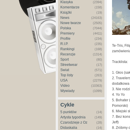
Klasyka
(2394)
Komentarze
(158)
Książki
(19)
News
(24163)
Nowe twarze
(2505)
Polska
(7044)
Premiery
(4411)
Profile
(234)
R.I.P.
(235)
Te-Tris, Fi
Rankingi
(168)
zamówienia
Recenzje
(1314)
Sport
(80)
Tracklista:
Streetwear
(17)
Świat
(571)
1. Głos (sa
Top listy
(263)
2. Traveler
USA
(2279)
dodatkowa g
Video
(10363)
3. Nie rodzi
Wywiady
(1099)
4. Yo Yo
5. Bohater 
Cykle
Pomorski)
6. Miejski s
5 punktów
(14)
7. Bez kons
Artysta tygodnia
(149)
Jeff)
Czarodzieje z Oz
(28)
Didaskalia
8. Zróbmy 
(14)