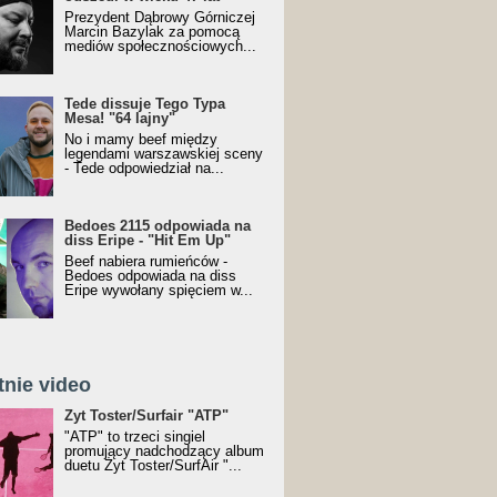
Prezydent Dąbrowy Górniczej
Marcin Bazylak za pomocą
mediów społecznościowych...
Tede dissuje Tego Typa
Mesa! "64 lajny"
No i mamy beef między
legendami warszawskiej sceny
- Tede odpowiedział na...
Bedoes 2115 odpowiada na
diss Eripe - "Hit Em Up"
Beef nabiera rumieńców -
Bedoes odpowiada na diss
Eripe wywołany spięciem w...
tnie video
Toster/SurfAir - ATP VIDEO
Żyt Toster/Surfair "ATP"
"ATP" to trzeci singiel
promujący nadchodzący album
duetu Żyt Toster/SurfAir "...