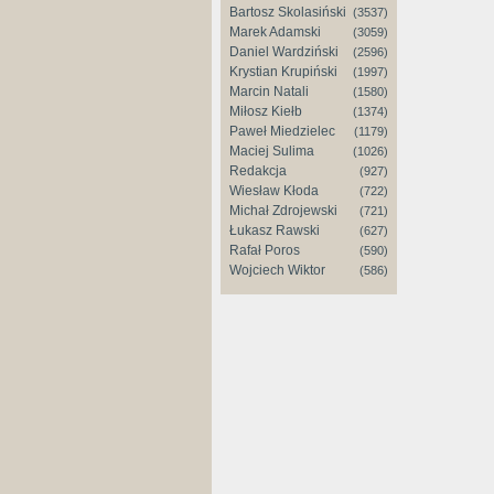
Bartosz Skolasiński
(3537)
Marek Adamski
(3059)
Daniel Wardziński
(2596)
Krystian Krupiński
(1997)
Marcin Natali
(1580)
Miłosz Kiełb
(1374)
Paweł Miedzielec
(1179)
Maciej Sulima
(1026)
Redakcja
(927)
Wiesław Kłoda
(722)
Michał Zdrojewski
(721)
Łukasz Rawski
(627)
Rafał Poros
(590)
Wojciech Wiktor
(586)