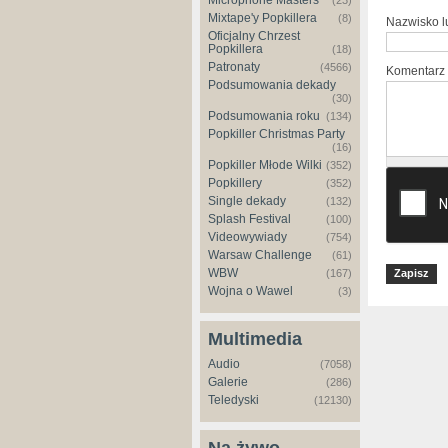
Microphone Masters
(23)
Mixtape'y Popkillera
(8)
Nazwisko 
Oficjalny Chrzest
Popkillera
(18)
Patronaty
(4566)
Komentarz
Podsumowania dekady
(30)
Podsumowania roku
(134)
Popkiller Christmas Party
(16)
Popkiller Młode Wilki
(352)
Popkillery
(352)
Single dekady
(132)
Splash Festival
(100)
Videowywiady
(754)
Warsaw Challenge
(61)
WBW
(167)
Wojna o Wawel
(3)
Multimedia
Audio
(7058)
Galerie
(286)
Teledyski
(12130)