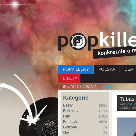
Menu główne
POPKILLERY
POLSKA
USA
BILETY
NIEZALOGOWANY |
zaloguj się
Kategorie
Tubas 
kategorie:
A
Beefy
(251)
dodano:
20
Felietony
(174)
Film
(193)
Freestyle
(620)
Girlzone
(3)
Gry
(9)