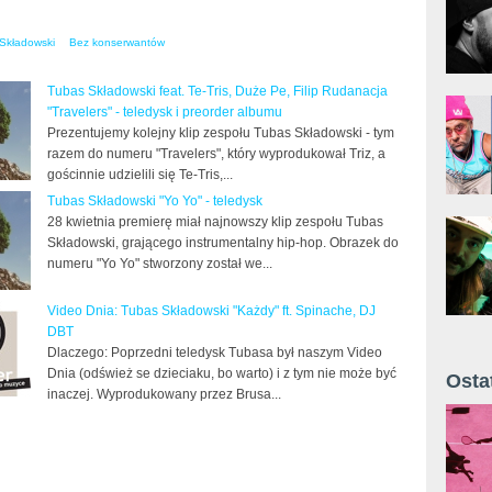
Składowski
Bez konserwantów
Tubas Składowski feat. Te-Tris, Duże Pe, Filip Rudanacja
"Travelers" - teledysk i preorder albumu
Prezentujemy kolejny klip zespołu Tubas Składowski - tym
razem do numeru "Travelers", który wyprodukował Triz, a
gościnnie udzielili się Te-Tris,...
Tubas Składowski "Yo Yo" - teledysk
28 kwietnia premierę miał najnowszy klip zespołu Tubas
Składowski, grającego instrumentalny hip-hop. Obrazek do
numeru "Yo Yo" stworzony został we...
Video Dnia: Tubas Składowski "Każdy" ft. Spinache, DJ
DBT
Dlaczego: Poprzedni teledysk Tubasa był naszym Video
Dnia (odśwież se dzieciaku, bo warto) i z tym nie może być
Osta
inaczej. Wyprodukowany przez Brusa...
Żyt 