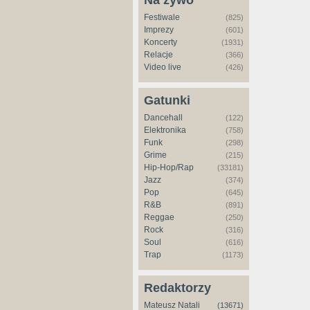
Na żywo
Festiwale
(825)
Imprezy
(601)
Koncerty
(1931)
Relacje
(366)
Video live
(426)
Gatunki
Dancehall
(122)
Elektronika
(758)
Funk
(298)
Grime
(215)
Hip-Hop/Rap
(33181)
Jazz
(374)
Pop
(645)
R&B
(891)
Reggae
(250)
Rock
(316)
Soul
(616)
Trap
(1173)
Redaktorzy
Mateusz Natali
(13671)