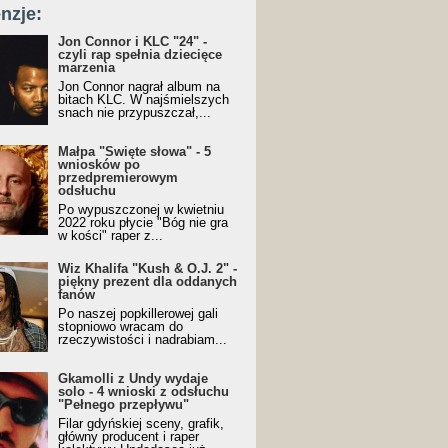
nzje:
Jon Connor i KLC "24" -
czyli rap spełnia dziecięce
marzenia
Jon Connor nagrał album na
bitach KLC. W najśmielszych
snach nie przypuszczał,...
Małpa "Święte słowa" - 5
wniosków po
przedpremierowym
odsłuchu
Po wypuszczonej w kwietniu
2022 roku płycie "Bóg nie gra
w kości" raper z...
Wiz Khalifa "Kush & O.J. 2" -
piękny prezent dla oddanych
fanów
Po naszej popkillerowej gali
stopniowo wracam do
rzeczywistości i nadrabiam...
Gkamolli z Undy wydaje
solo - 4 wnioski z odsłuchu
"Pełnego przepływu"
Filar gdyńskiej sceny, grafik,
główny producent i raper