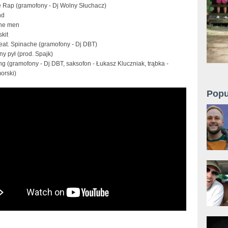
e Rap (gramofony - Dj Wolny Słuchacz)
nd
the men
skit
eat. Spinache (gramofony - Dj DBT)
y pył (prod. Spajk)
ng (gramofony - Dj DBT, saksofon - Łukasz Kluczniak, trąbka -
orski)
Popu