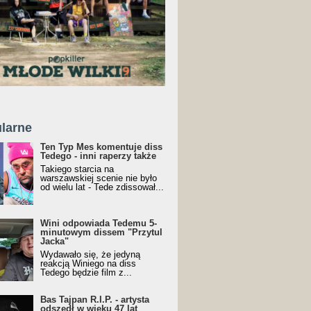
larne
Ten Typ Mes komentuje diss
Tedego - inni raperzy także
Takiego starcia na
warszawskiej scenie nie było
od wielu lat - Tede zdissował...
Wini odpowiada Tedemu 5-
minutowym dissem "Przytul
Jacka"
Wydawało się, że jedyną
reakcją Winiego na diss
Tedego będzie film z...
Bas Tajpan R.I.P. - artysta
odszedł w wieku 47 lat