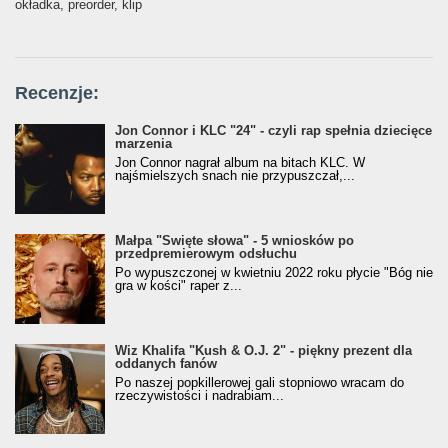
okładka, preorder, klip
Recenzje:
Jon Connor i KLC "24" - czyli rap spełnia dziecięce
marzenia
Jon Connor nagrał album na bitach KLC. W
najśmielszych snach nie przypuszczał,...
Małpa "Święte słowa" - 5 wniosków po
przedpremierowym odsłuchu
Po wypuszczonej w kwietniu 2022 roku płycie "Bóg nie
gra w kości" raper z...
Wiz Khalifa "Kush & O.J. 2" - piękny prezent dla
oddanych fanów
Po naszej popkillerowej gali stopniowo wracam do
rzeczywistości i nadrabiam...