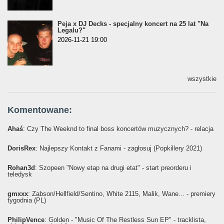
Peja x DJ Decks - specjalny koncert na 25 lat "Na
Legalu?"
2026-11-21 19:00
wszystkie
Komentowane:
Ahaś
: Czy The Weeknd to final boss koncertów muzycznych? - relacja
DorisRex
: Najlepszy Kontakt z Fanami - zagłosuj (Popkillery 2021)
Rohan3d
: Szopeen "Nowy etap na drugi etat" - start preorderu i
teledysk
gmxxx
: Żabson/Hellfield/Sentino, White 2115, Malik, Wane... - premiery
tygodnia (PL)
PhilipVence
: Golden - "Music Of The Restless Sun EP" - tracklista,