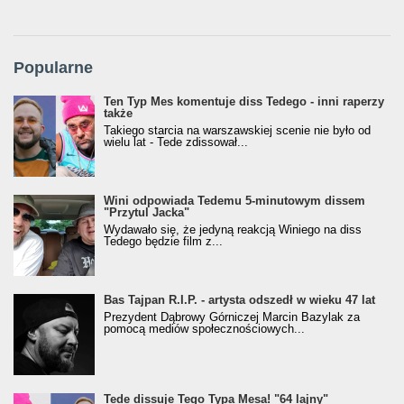
Popularne
Ten Typ Mes komentuje diss Tedego - inni raperzy
także
Takiego starcia na warszawskiej scenie nie było od
wielu lat - Tede zdissował...
Wini odpowiada Tedemu 5-minutowym dissem
"Przytul Jacka"
Wydawało się, że jedyną reakcją Winiego na diss
Tedego będzie film z...
Bas Tajpan R.I.P. - artysta odszedł w wieku 47 lat
Prezydent Dąbrowy Górniczej Marcin Bazylak za
pomocą mediów społecznościowych...
Tede dissuje Tego Typa Mesa! "64 lajny"