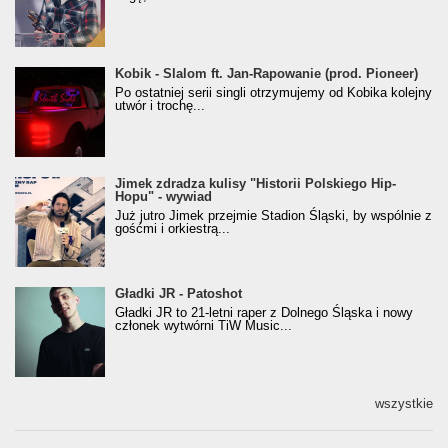
Kobik - Slalom ft. Jan-Rapowanie (prod. Pioneer)
Kobik - Slalom ft. Jan-Rapowanie (prod. Pioneer)
[Official Music Visualiser]
Po ostatniej serii singli otrzymujemy od Kobika kolejny
utwór i trochę...
Jimek zdradza kulisy "Historii Polskiego Hip-
Jimek zdradza kulisy "Historii Polskiego Hip-
Hopu" - wywiad
Hopu" - wywiad
Już jutro Jimek przejmie Stadion Śląski, by wspólnie z
gośćmi i orkiestrą...
Gładki JR - Patoshot
Gładki JR - Patoshot
Gładki JR to 21-letni raper z Dolnego Śląska i nowy
członek wytwórni TiW Music...
wszystkie