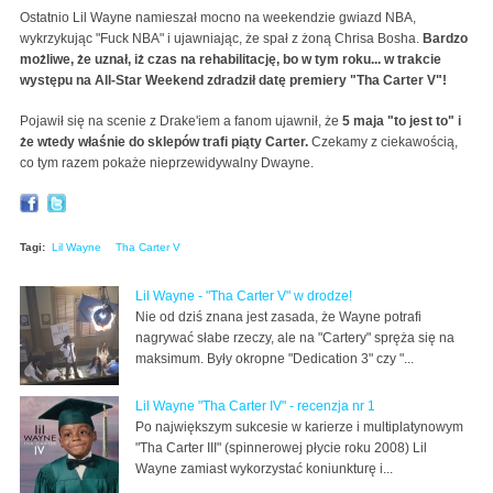
Ostatnio Lil Wayne namieszał mocno na weekendzie gwiazd NBA,
wykrzykując "Fuck NBA" i ujawniając, że spał z żoną Chrisa Bosha.
Bardzo
możliwe, że uznał, iż czas na rehabilitację, bo w tym roku... w trakcie
występu na All-Star Weekend zdradził datę premiery "Tha Carter V"!
Pojawił się na scenie z Drake'iem a fanom ujawnił, że
5 maja "to jest to" i
że wtedy właśnie do sklepów trafi piąty Carter.
Czekamy z ciekawością,
co tym razem pokaże nieprzewidywalny Dwayne.
Tagi:
Lil Wayne
Tha Carter V
Lil Wayne - "Tha Carter V" w drodze!
Nie od dziś znana jest zasada, że Wayne potrafi
nagrywać słabe rzeczy, ale na "Cartery" spręża się na
maksimum. Były okropne "Dedication 3" czy "...
Lil Wayne "Tha Carter IV" - recenzja nr 1
Po największym sukcesie w karierze i multiplatynowym
"Tha Carter III" (spinnerowej płycie roku 2008) Lil
Wayne zamiast wykorzystać koniunkturę i...