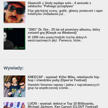
Gkamolli z Undy wydaje solo - 4 wnioski z
odsłuchu "Pełnego przepływu"
Filar gdyńskiej sceny, grafik, główny producent i raper
kolektywu Undadasea już...
"2001" Dr. Dre - 25 lat od premiery albumu, który
zmienił grę (Klasyk na Weekend)
W 1999 roku powychodziło trochę dobrych
westcoastowych płyt. Pierwsze, które...
Wywiady:
KNEECAP - wywiad: Killer Mike, rebeliancki hip-
hop i irlandzkie puby (Open'er Festival)
Irlandzki fenomen rapowy i jedna z najciekawszych
grup na współczesnej scenie....
LUCKI - wywiad: debiut w Top 10 Billboardu,
Michael Jackson, Ken Carson (CLOUT Festival)