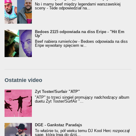
No i mamy beef między legendami warszawskiej
sceny - Tede odpowiedział na...
Bedoes 2115 odpowiada na diss Eripe - "Hit Em
Up"
Beef nabiera rumieńców - Bedoes odpowiada na diss
Eripe wywołany spięciem w...
Ostatnie video
Żyt Toster/SurfAir - ATP VIDEO
Żyt Toster/Surfair "ATP"
"ATP" to trzeci singiel promujący nadchodzący album
duetu Żyt Toster/SurfAir "...
donGURALesko z nagrodą za
DGE - Gankstaz Paradajs
Klasyczny/Trueschoolowy Album Roku
To właśnie tu, pół wieku temu DJ Kool Herc rozpoczął
(Popkillery 2023)
sagę, która trwa do dziś...