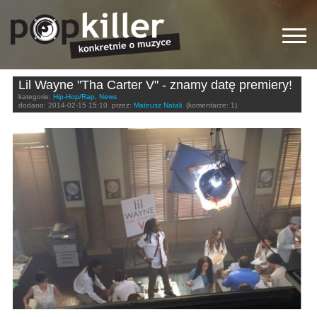
Lil Wayne "Tha Carter V" - znamy datę premiery!
kategorie:
Hip-Hop/Rap
,
News
dodano:
2014-02-15 15:10
przez:
Mateusz Natali
(komentarze: 1)