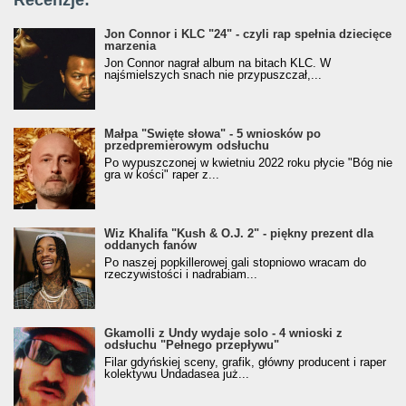
Recenzje:
Jon Connor i KLC "24" - czyli rap spełnia dziecięce
marzenia
Jon Connor nagrał album na bitach KLC. W
najśmielszych snach nie przypuszczał,...
Małpa "Święte słowa" - 5 wniosków po
przedpremierowym odsłuchu
Po wypuszczonej w kwietniu 2022 roku płycie "Bóg nie
gra w kości" raper z...
Wiz Khalifa "Kush & O.J. 2" - piękny prezent dla
oddanych fanów
Po naszej popkillerowej gali stopniowo wracam do
rzeczywistości i nadrabiam...
Gkamolli z Undy wydaje solo - 4 wnioski z
odsłuchu "Pełnego przepływu"
Filar gdyńskiej sceny, grafik, główny producent i raper
kolektywu Undadasea już...