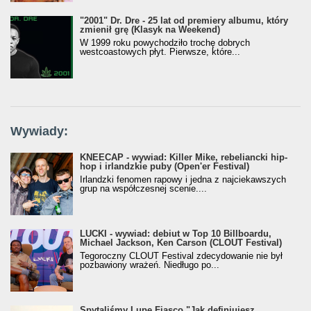
"2001" Dr. Dre - 25 lat od premiery albumu, który
zmienił grę (Klasyk na Weekend)
W 1999 roku powychodziło trochę dobrych
westcoastowych płyt. Pierwsze, które...
Wywiady:
KNEECAP - wywiad: Killer Mike, rebeliancki hip-
hop i irlandzkie puby (Open'er Festival)
Irlandzki fenomen rapowy i jedna z najciekawszych
grup na współczesnej scenie....
LUCKI - wywiad: debiut w Top 10 Billboardu,
Michael Jackson, Ken Carson (CLOUT Festival)
Tegoroczny CLOUT Festival zdecydowanie nie był
pozbawiony wrażeń. Niedługo po...
Spytaliśmy Lupe Fiasco "Jak definiujesz