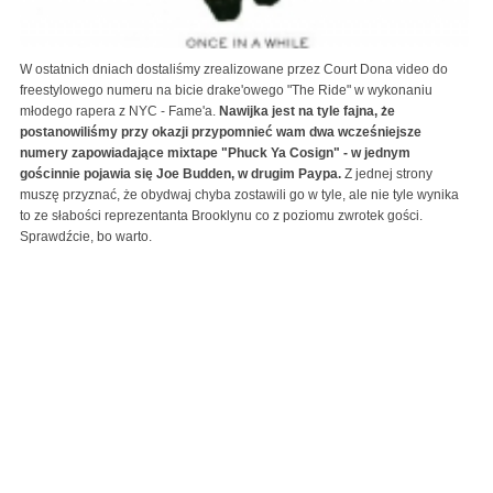
W ostatnich dniach dostaliśmy zrealizowane przez Court Dona video do
freestylowego numeru na bicie drake'owego "The Ride" w wykonaniu
młodego rapera z NYC - Fame'a.
Nawijka jest na tyle fajna, że
postanowiliśmy przy okazji przypomnieć wam dwa wcześniejsze
numery zapowiadające mixtape "Phuck Ya Cosign" - w jednym
gościnnie pojawia się Joe Budden, w drugim Paypa.
Z jednej strony
muszę przyznać, że obydwaj chyba zostawili go w tyle, ale nie tyle wynika
to ze słabości reprezentanta Brooklynu co z poziomu zwrotek gości.
Sprawdźcie, bo warto.