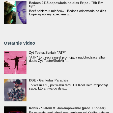
Bedoes 2115 odpowiada na diss Eripe - "Hit Em
Up"
Beef nabiera rumieńców - Bedoes odpowiada na diss
Eripe wywołany spięciem w...
Ostatnie video
Żyt Toster/SurfAir - ATP VIDEO
Żyt Toster/Surfair "ATP"
"ATP" to trzeci singiel promujący nadchodzący album
duetu Żyt Toster/SurfAir "...
donGURALesko z nagrodą za
DGE - Gankstaz Paradajs
Klasyczny/Trueschoolowy Album Roku
To właśnie tu, pół wieku temu DJ Kool Herc rozpoczął
(Popkillery 2023)
sagę, która trwa do dziś...
Kobik - Slalom ft. Jan-Rapowanie (prod. Pioneer)
Kobik - Slalom ft. Jan-Rapowanie (prod. Pioneer)
[Official Music Visualiser]
Po ostatniej serii singli otrzymujemy od Kobika kolejny