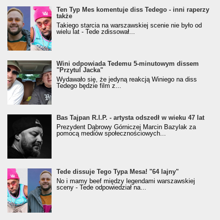
Ten Typ Mes komentuje diss Tedego - inni raperzy
także
Takiego starcia na warszawskiej scenie nie było od
wielu lat - Tede zdissował...
Wini odpowiada Tedemu 5-minutowym dissem
"Przytul Jacka"
Wydawało się, że jedyną reakcją Winiego na diss
Tedego będzie film z...
Bas Tajpan R.I.P. - artysta odszedł w wieku 47 lat
Prezydent Dąbrowy Górniczej Marcin Bazylak za
pomocą mediów społecznościowych...
Tede dissuje Tego Typa Mesa! "64 lajny"
No i mamy beef między legendami warszawskiej
sceny - Tede odpowiedział na...