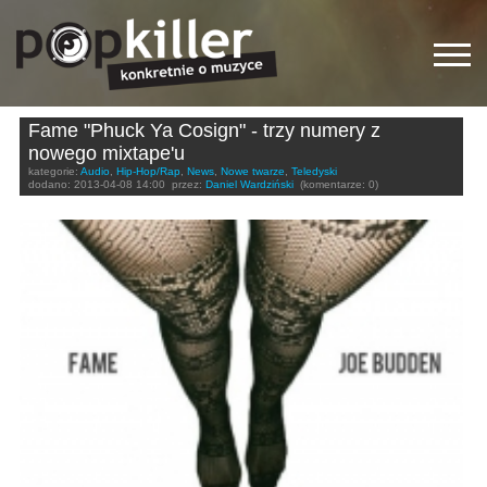
Fame "Phuck Ya Cosign" - trzy numery z
nowego mixtape'u
kategorie:
Audio
,
Hip-Hop/Rap
,
News
,
Nowe twarze
,
Teledyski
dodano:
2013-04-08 14:00
przez:
Daniel Wardziński
(komentarze: 0)