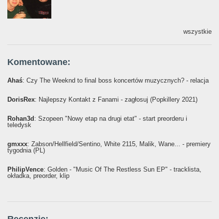
wszystkie
Komentowane:
Ahaś
: Czy The Weeknd to final boss koncertów muzycznych? - relacja
DorisRex
: Najlepszy Kontakt z Fanami - zagłosuj (Popkillery 2021)
Rohan3d
: Szopeen "Nowy etap na drugi etat" - start preorderu i
teledysk
gmxxx
: Żabson/Hellfield/Sentino, White 2115, Malik, Wane... - premiery
tygodnia (PL)
PhilipVence
: Golden - "Music Of The Restless Sun EP" - tracklista,
okładka, preorder, klip