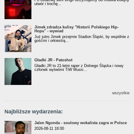
utwór i trochę...
Jimek zdradza kulisy "Historii Polskiego Hip-
Jimek zdradza kulisy "Historii Polskiego Hip-
Hopu" - wywiad
Hopu" - wywiad
Już jutro Jimek przejmie Stadion Śląski, by wspólnie z
gośćmi i orkiestrą...
Gładki JR - Patoshot
Gładki JR - Patoshot
Gładki JR to 21-letni raper z Dolnego Śląska i nowy
członek wytwórni TiW Music...
wszystkie
Najbliższe wydarzenia:
Jalen Ngonda - soulowy wokalista zagra w Polsce
2026-08-11 18:00