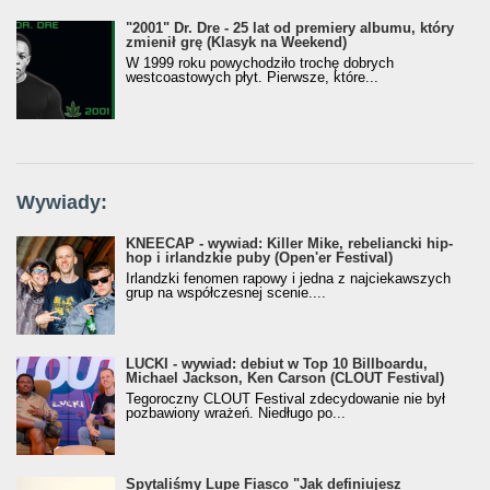
"2001" Dr. Dre - 25 lat od premiery albumu, który
zmienił grę (Klasyk na Weekend)
W 1999 roku powychodziło trochę dobrych
westcoastowych płyt. Pierwsze, które...
Wywiady:
KNEECAP - wywiad: Killer Mike, rebeliancki hip-
hop i irlandzkie puby (Open'er Festival)
Irlandzki fenomen rapowy i jedna z najciekawszych
grup na współczesnej scenie....
LUCKI - wywiad: debiut w Top 10 Billboardu,
Michael Jackson, Ken Carson (CLOUT Festival)
Tegoroczny CLOUT Festival zdecydowanie nie był
pozbawiony wrażeń. Niedługo po...
Spytaliśmy Lupe Fiasco "Jak definiujesz