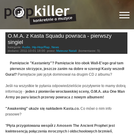
O.M.A. z Kasta Squadu powraca - pierwszy
singiel
kategorie:
Audio
,
Hip-Hop/Rap
,
News
dodano:
2011-10-01 18:00
przez:
Mateusz Natali
(komentarze: 5)
Pamiętacie "Kastaniety"? Pamiętacie kto obok Wall-E'ego grał tam
pierwsze skrzypce, jeszcze zanim na dobre w szeregi Kasty wszedł
Gural?
Pamiętacie jaki język dominował na drugim CD z albumu?
Jeśli na wszystkie te pytania odpowiedzieliście pozytywnie to mamy dobrą
informację -
jeden z pionierów wrocławskiej sceny, O.M.A. aka One Man
Army po paru latach przerwy powraca z nowym albumem!
"Awakening" ukaże się nakładem Kasta.co.
Co mówi o nim info
prasowe?
"
Płyta przygotowana wespół z Amosem The Ancient Prophet jest
kwintesencją połączenia mrocznych i oldschoolowych brzmień
,