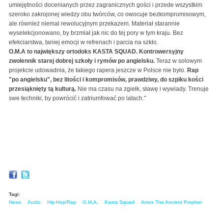
umiejętności docenianych przez zagranicznych gości i przede wszystkim
szeroko zakrojonej wiedzy obu twórców, co owocuje bezkompromisowym,
ale również niemal rewolucyjnym przekazem. Materiał starannie
wyselekcjonowano, by brzmiał jak nic do tej pory w tym kraju. Bez
efekciarstwa, taniej emocji w refrenach i parcia na szkło.
O.M.A to największy ortodoks KASTA SQUAD. Kontrowersyjny
zwolennik starej dobrej szkoły i rymów po angielsku.
Teraz w solowym
projekcie udowadnia, że takiego rapera jeszcze w Polsce nie było.
Rap
"po angielsku", bez litości i kompromisów, prawdziwy, do szpiku kości
przesiąknięty tą kulturą.
Nie ma czasu na zgiełk, sławę i wywiady. Trenuje
swe techniki, by powrócić i zatriumfować po latach."
Tagi:
News
Audio
Hip-Hop/Rap
O.M.A.
Kasta Squad
Amos The Ancient Prophet