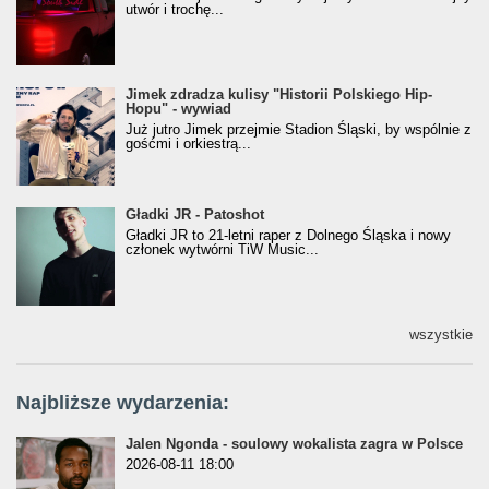
utwór i trochę...
Jimek zdradza kulisy "Historii Polskiego Hip-
Jimek zdradza kulisy "Historii Polskiego Hip-
Hopu" - wywiad
Hopu" - wywiad
Już jutro Jimek przejmie Stadion Śląski, by wspólnie z
gośćmi i orkiestrą...
Gładki JR - Patoshot
Gładki JR - Patoshot
Gładki JR to 21-letni raper z Dolnego Śląska i nowy
członek wytwórni TiW Music...
wszystkie
Najbliższe wydarzenia:
Jalen Ngonda - soulowy wokalista zagra w Polsce
2026-08-11 18:00