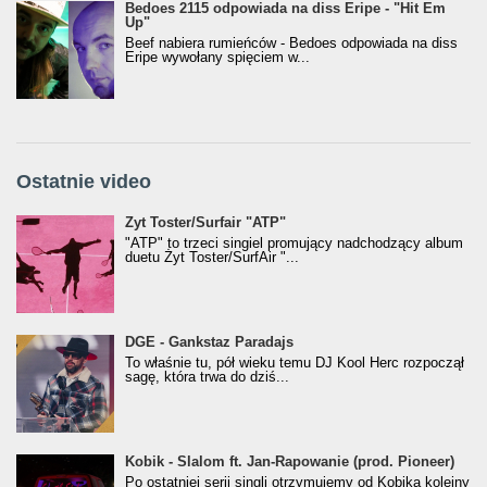
Bedoes 2115 odpowiada na diss Eripe - "Hit Em
Up"
Beef nabiera rumieńców - Bedoes odpowiada na diss
Eripe wywołany spięciem w...
Ostatnie video
Żyt Toster/SurfAir - ATP VIDEO
Żyt Toster/Surfair "ATP"
"ATP" to trzeci singiel promujący nadchodzący album
duetu Żyt Toster/SurfAir "...
donGURALesko z nagrodą za
DGE - Gankstaz Paradajs
Klasyczny/Trueschoolowy Album Roku
To właśnie tu, pół wieku temu DJ Kool Herc rozpoczął
(Popkillery 2023)
sagę, która trwa do dziś...
Kobik - Slalom ft. Jan-Rapowanie (prod. Pioneer)
Kobik - Slalom ft. Jan-Rapowanie (prod. Pioneer)
[Official Music Visualiser]
Po ostatniej serii singli otrzymujemy od Kobika kolejny