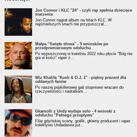
Jon Connor i KLC "24" - czyli rap spełnia dziecięce
marzenia
Jon Connor nagrał album na bitach KLC. W
najśmielszych snach nie przypuszczał,...
Małpa "Święte słowa" - 5 wniosków po
przedpremierowym odsłuchu
Po wypuszczonej w kwietniu 2022 roku płycie "Bóg nie
gra w kości" raper z...
Wiz Khalifa "Kush & O.J. 2" - piękny prezent dla
oddanych fanów
Po naszej popkillerowej gali stopniowo wracam do
rzeczywistości i nadrabiam...
Gkamolli z Undy wydaje solo - 4 wnioski z
odsłuchu "Pełnego przepływu"
Filar gdyńskiej sceny, grafik, główny producent i raper
kolektywu Undadasea już...