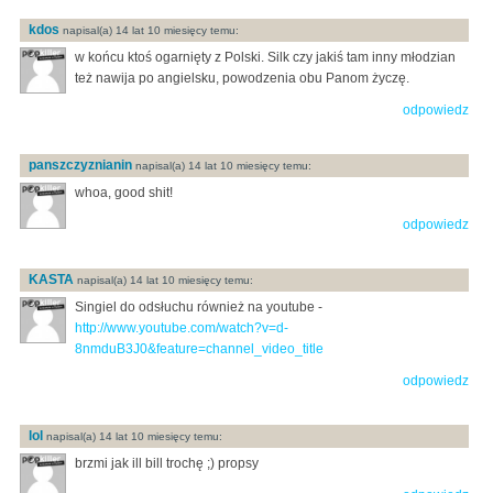
kdos
napisal(a) 14 lat 10 miesięcy temu:
w końcu ktoś ogarnięty z Polski. Silk czy jakiś tam inny młodzian
też nawija po angielsku, powodzenia obu Panom życzę.
odpowiedz
panszczyznianin
napisal(a) 14 lat 10 miesięcy temu:
whoa, good shit!
odpowiedz
KASTA
napisal(a) 14 lat 10 miesięcy temu:
Singiel do odsłuchu również na youtube -
http://www.youtube.com/watch?v=d-
8nmduB3J0&feature=channel_video_title
odpowiedz
lol
napisal(a) 14 lat 10 miesięcy temu:
brzmi jak ill bill trochę ;) propsy