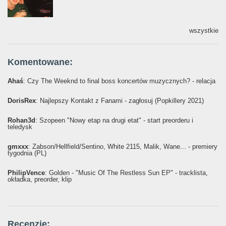
wszystkie
Komentowane:
Ahaś
: Czy The Weeknd to final boss koncertów muzycznych? - relacja
DorisRex
: Najlepszy Kontakt z Fanami - zagłosuj (Popkillery 2021)
Rohan3d
: Szopeen "Nowy etap na drugi etat" - start preorderu i
teledysk
gmxxx
: Żabson/Hellfield/Sentino, White 2115, Malik, Wane... - premiery
tygodnia (PL)
PhilipVence
: Golden - "Music Of The Restless Sun EP" - tracklista,
okładka, preorder, klip
Recenzje: