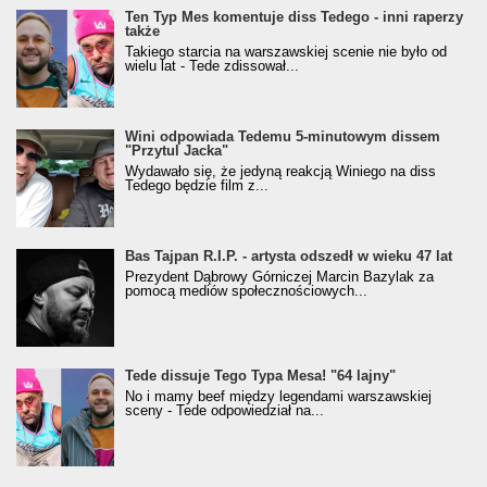
Ten Typ Mes komentuje diss Tedego - inni raperzy
także
Takiego starcia na warszawskiej scenie nie było od
wielu lat - Tede zdissował...
Wini odpowiada Tedemu 5-minutowym dissem
"Przytul Jacka"
Wydawało się, że jedyną reakcją Winiego na diss
Tedego będzie film z...
Bas Tajpan R.I.P. - artysta odszedł w wieku 47 lat
Prezydent Dąbrowy Górniczej Marcin Bazylak za
pomocą mediów społecznościowych...
Tede dissuje Tego Typa Mesa! "64 lajny"
No i mamy beef między legendami warszawskiej
sceny - Tede odpowiedział na...