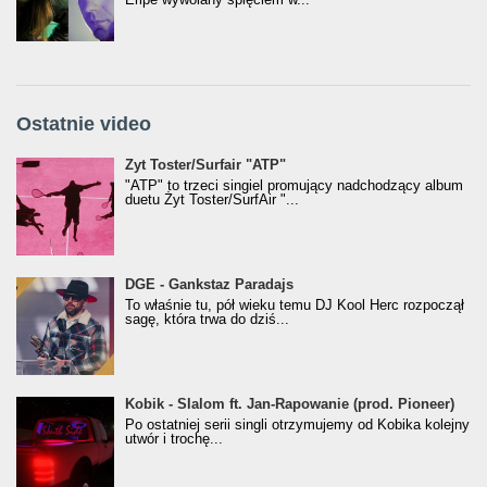
Ostatnie video
Żyt Toster/SurfAir - ATP VIDEO
Żyt Toster/Surfair "ATP"
"ATP" to trzeci singiel promujący nadchodzący album
duetu Żyt Toster/SurfAir "...
donGURALesko z nagrodą za
DGE - Gankstaz Paradajs
Klasyczny/Trueschoolowy Album Roku
To właśnie tu, pół wieku temu DJ Kool Herc rozpoczął
(Popkillery 2023)
sagę, która trwa do dziś...
Kobik - Slalom ft. Jan-Rapowanie (prod. Pioneer)
Kobik - Slalom ft. Jan-Rapowanie (prod. Pioneer)
[Official Music Visualiser]
Po ostatniej serii singli otrzymujemy od Kobika kolejny
utwór i trochę...