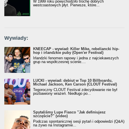
W 1999 roku powychodziło trochę dobrych
westcoastowych płyt. Pierwsze, które...
Wywiady:
KNEECAP - wywiad: Killer Mike, rebeliancki hip-
hop i irlandzkie puby (Open'er Festival)
Irlandzki fenomen rapowy i jedna z najciekawszych
grup na współczesnej scenie....
LUCKI - wywiad: debiut w Top 10 Billboardu,
Michael Jackson, Ken Carson (CLOUT Festival)
Tegoroczny CLOUT Festival zdecydowanie nie był
pozbawiony wrażeń. Niedługo po...
Spytaliśmy Lupe Fiasco "Jak definiujesz
szczęście?" (video)
Podczas spontanicznej sesji pytań i odpowiedzi (Q&A)
na żywo na Instagramie...