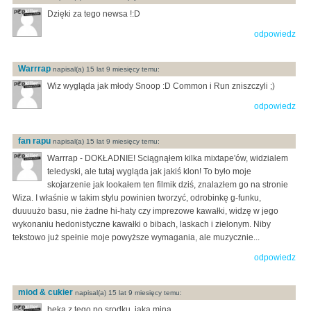
Dzięki za tego newsa !:D
odpowiedz
Warrrap
napisal(a) 15 lat 9 miesięcy temu:
Wiz wygląda jak młody Snoop :D Common i Run zniszczyli ;)
odpowiedz
fan rapu
napisal(a) 15 lat 9 miesięcy temu:
Warrrap - DOKŁADNIE! Sciągnąłem kilka mixtape'ów, widzialem
teledyski, ale tutaj wygląda jak jakiś klon! To było moje
skojarzenie jak lookałem ten filmik dziś, znalazłem go na stronie
Wiza. I właśnie w takim stylu powinien tworzyć, odrobinkę g-funku,
duuuużo basu, nie żadne hi-haty czy imprezowe kawałki, widzę w jego
wykonaniu hedonistyczne kawałki o bibach, laskach i zielonym. Niby
tekstowo już spełnie moje powyższe wymagania, ale muzycznie...
odpowiedz
miod & cukier
napisal(a) 15 lat 9 miesięcy temu:
beka z tego po srodku. jaka mina.