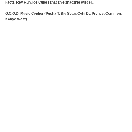
Factz, Rev Run, Ice Cube i znacznie znacznie więcej...
G.O.O.D. Music Cypher (Pusha T, Big Sean, Cyhi Da Prynce, Common,
Kanye West)