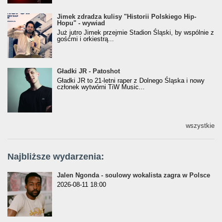
Jimek zdradza kulisy "Historii Polskiego Hip-
Jimek zdradza kulisy "Historii Polskiego Hip-
Hopu" - wywiad
Hopu" - wywiad
Już jutro Jimek przejmie Stadion Śląski, by wspólnie z
gośćmi i orkiestrą...
Gładki JR - Patoshot
Gładki JR - Patoshot
Gładki JR to 21-letni raper z Dolnego Śląska i nowy
członek wytwórni TiW Music...
wszystkie
Najbliższe wydarzenia:
Jalen Ngonda - soulowy wokalista zagra w Polsce
2026-08-11 18:00