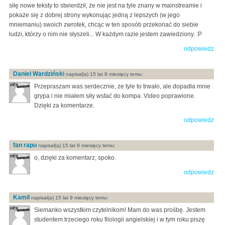
siłę nowe teksty to stwierdził, że nie jest na tyle znany w mainstreamie i
pokaże się z dobrej strony wykonując jedną z lepszych (w jego
mniemaniu) swoich zwrotek, chcąc w ten sposób przekonać do siebie
ludzi, którzy o nim nie słyszeli... W każdym razie jestem zawiedziony. :P
odpowiedz
Daniel Wardziński
napisal(a) 15 lat 9 miesięcy temu:
Przepraszam was serdecznie, ze tyle to trwało, ale dopadła mnie
grypa i nie miałem siły wstać do kompa. Video poprawione.
Dzięki za komentarze.
odpowiedz
fan rapu
napisal(a) 15 lat 9 miesięcy temu:
o, dzięki za komentarz, spoko.
odpowiedz
Kamil
napisal(a) 15 lat 9 miesięcy temu:
Siemanko wszystkim czytelnikom! Mam do was prośbę. Jestem
studentem trzeciego roku filologii angielskiej i w tym roku piszę