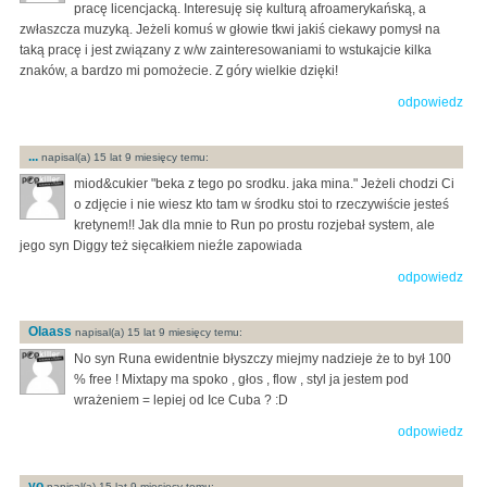
pracę licencjacką. Interesuję się kulturą afroamerykańską, a
zwłaszcza muzyką. Jeżeli komuś w głowie tkwi jakiś ciekawy pomysł na
taką pracę i jest związany z w/w zainteresowaniami to wstukajcie kilka
znaków, a bardzo mi pomożecie. Z góry wielkie dzięki!
odpowiedz
...
napisal(a) 15 lat 9 miesięcy temu:
miod&cukier "beka z tego po srodku. jaka mina." Jeżeli chodzi Ci
o zdjęcie i nie wiesz kto tam w środku stoi to rzeczywiście jesteś
kretynem!! Jak dla mnie to Run po prostu rozjebał system, ale
jego syn Diggy też sięcałkiem nieźle zapowiada
odpowiedz
Olaass
napisal(a) 15 lat 9 miesięcy temu:
No syn Runa ewidentnie błyszczy miejmy nadzieje że to był 100
% free ! Mixtapy ma spoko , głos , flow , styl ja jestem pod
wrażeniem = lepiej od Ice Cuba ? :D
odpowiedz
yo
napisal(a) 15 lat 9 miesięcy temu: