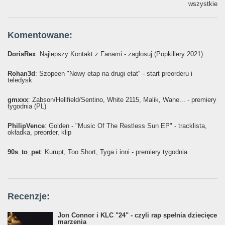
wszystkie
Komentowane:
DorisRex
: Najlepszy Kontakt z Fanami - zagłosuj (Popkillery 2021)
Rohan3d
: Szopeen "Nowy etap na drugi etat" - start preorderu i
teledysk
gmxxx
: Żabson/Hellfield/Sentino, White 2115, Malik, Wane... - premiery
tygodnia (PL)
PhilipVence
: Golden - "Music Of The Restless Sun EP" - tracklista,
okładka, preorder, klip
90s_to_pet
: Kurupt, Too Short, Tyga i inni - premiery tygodnia
Recenzje:
Jon Connor i KLC "24" - czyli rap spełnia dziecięce
marzenia