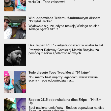
wielu lat - Tede zdissował...
Wini odpowiada Tedemu 5-minutowym dissem
"Przytul Jacka"
Wydawało się, że jedyną reakcją Winiego na diss
Tedego będzie film z...
Bas Tajpan R.I.P. - artysta odszedł w wieku 47 lat
Prezydent Dąbrowy Górniczej Marcin Bazylak za
pomocą mediów społecznościowych...
Tede dissuje Tego Typa Mesa! "64 lajny"
No i mamy beef między legendami warszawskiej
sceny - Tede odpowiedział na...
Bedoes 2115 odpowiada na diss Eripe - "Hit Em
Up"
Beef nabiera rumieńców - Bedoes odpowiada na diss
Eripe wywołany spięciem w...