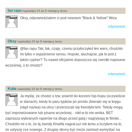
fan rapu
napisal(a) 15 lat 9 miesięcy temu:
Oksy, odpowiedziałem ci pod newsem "Black & Yellow" Wiza.
odpowiedz
Oksy
napisal(a) 15 lat 9 miesięcy temu:
@fan rapu Tak, tak, czaję, czemu przytoczyłeś ten wers, chodziło
mi tylko o wyjaśnienie sensu. Hopoki, słuchajcie, jak to jest z
takim cypher? Tu nawet oficjalnie dopuszcza się zwrotki napisane
wcześniej, o to chodzi?
odpowiedz
Kuba
napisal(a) 15 lat 9 miesięcy temu:
Ja myślę, że chodzi o tzw. powrót do korzeni hip-hopu (oczywiście
w stanach), kiedy to paru typków po prostu zbierało się w kręgu
(stąd nazwa) na ulicy i przerzucali się freestyle'ami. Teksty mogą
być improwizowane lub pisane wcześniej... nikt w to nie wnika. BET
zaprasza wybranych raperów na długo przed galą i nagrywają te filmiki...
Chodziło mi o to, że tą zwrotę Khalifa nagrał już rok temu a liczyłem na to,
że usłyszę coś nowego. Z drugiej strony być może zamiast wymyślać na