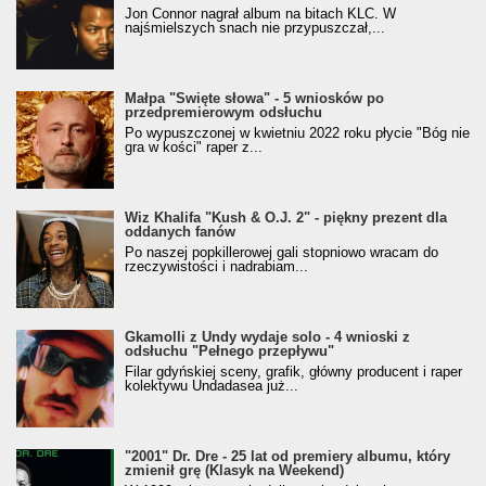
Jon Connor nagrał album na bitach KLC. W
najśmielszych snach nie przypuszczał,...
Małpa "Święte słowa" - 5 wniosków po
przedpremierowym odsłuchu
Po wypuszczonej w kwietniu 2022 roku płycie "Bóg nie
gra w kości" raper z...
Wiz Khalifa "Kush & O.J. 2" - piękny prezent dla
oddanych fanów
Po naszej popkillerowej gali stopniowo wracam do
rzeczywistości i nadrabiam...
Gkamolli z Undy wydaje solo - 4 wnioski z
odsłuchu "Pełnego przepływu"
Filar gdyńskiej sceny, grafik, główny producent i raper
kolektywu Undadasea już...
"2001" Dr. Dre - 25 lat od premiery albumu, który
zmienił grę (Klasyk na Weekend)