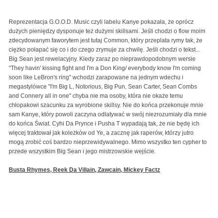
Reprezentacja G.O.O.D. Music czyli labelu Kanye pokazała, że oprócz
dużych pieniędzy dysponuje też dużymi skillsami. Jeśli chodzi o flow moim
zdecydowanym faworytem jest tutaj Common, który przeplata rymy tak, że
ciężko połapać się co i do czego zrymuje za chwilę. Jeśli chodzi o tekst...
Big Sean jest rewelacyjny. Kiedy zaraz po nieprawdopodobnym wersie
"They havin' kissing fight and I'm a Don King/ everybody know I'm coming
soon like LeBron's ring" wchodzi zarapowane na jednym wdechu i
megastylówce "I'm Big L, Notorious, Big Pun, Sean Carter, Sean Combs
and Connery all in one" chyba nie ma osoby, która nie okaże temu
chłopakowi szacunku za wyrobione skillsy. Nie do końca przekonuje mnie
sam Kanye, który powoli zaczyna odlatywać w swój niezrozumiały dla mnie
do końca Świat. Cyhi Da Prynce i Pusha T wypadają tak, że nie będę ich
więcej traktował jak koleżków od Ye, a zacznę jak raperów, którzy jutro
mogą zrobić coś bardzo nieprzewidywalnego. Mimo wszystko ten cypher to
przede wszystkim Big Sean i jego mistrzowskie wejście.
Busta Rhymes, Reek Da Villain, Zawcain, Mickey Factz