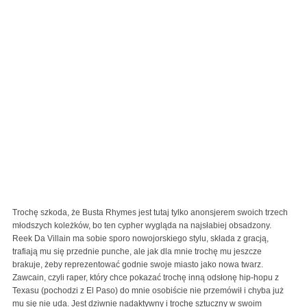
Trochę szkoda, że Busta Rhymes jest tutaj tylko anonsjerem swoich trzech
młodszych koleżków, bo ten cypher wygląda na najsłabiej obsadzony.
Reek Da Villain ma sobie sporo nowojorskiego stylu, składa z gracją,
trafiają mu się przednie punche, ale jak dla mnie trochę mu jeszcze
brakuje, żeby reprezentować godnie swoje miasto jako nowa twarz.
Zawcain, czyli raper, który chce pokazać trochę inną odsłonę hip-hopu z
Texasu (pochodzi z El Paso) do mnie osobiście nie przemówił i chyba już
mu się nie uda. Jest dziwnie nadaktywny i trochę sztuczny w swoim