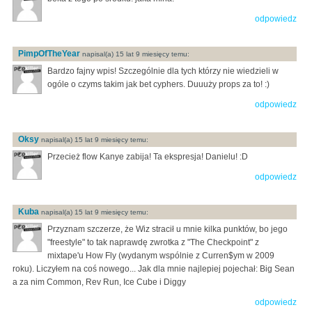
odpowiedz
PimpOfTheYear
napisal(a) 15 lat 9 miesięcy temu:
Bardzo fajny wpis! Szczególnie dla tych którzy nie wiedzieli w
ogóle o czyms takim jak bet cyphers. Duuuży props za to! :)
odpowiedz
Oksy
napisal(a) 15 lat 9 miesięcy temu:
Przecież flow Kanye zabija! Ta ekspresja! Danielu! :D
odpowiedz
Kuba
napisal(a) 15 lat 9 miesięcy temu:
Przyznam szczerze, że Wiz stracił u mnie kilka punktów, bo jego
"freestyle" to tak naprawdę zwrotka z "The Checkpoint" z
mixtape'u How Fly (wydanym wspólnie z Curren$ym w 2009
roku). Liczyłem na coś nowego... Jak dla mnie najlepiej pojechał: Big Sean
a za nim Common, Rev Run, Ice Cube i Diggy
odpowiedz