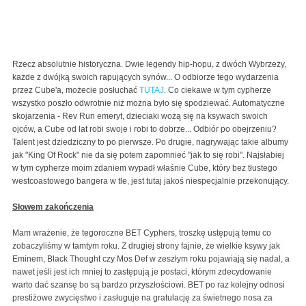
Rzecz absolutnie historyczna. Dwie legendy hip-hopu, z dwóch Wybrzeży,
każde z dwójką swoich rapujących synów... O odbiorze tego wydarzenia
przez Cube'a, możecie posłuchać
TUTAJ
. Co ciekawe w tym cypherze
wszystko poszło odwrotnie niż można było się spodziewać. Automatyczne
skojarzenia - Rev Run emeryt, dzieciaki wożą się na ksywach swoich
ojców, a Cube od lat robi swoje i robi to dobrze... Odbiór po obejrzeniu?
Talent jest dziedziczny to po pierwsze. Po drugie, nagrywając takie albumy
jak "King Of Rock" nie da się potem zapomnieć "jak to się robi". Najsłabiej
w tym cypherze moim zdaniem wypadł właśnie Cube, który bez tłustego
westcoastowego bangera w tle, jest tutaj jakoś niespecjalnie przekonujący.
Słowem zakończenia
Mam wrażenie, że tegoroczne BET Cyphers, troszkę ustępują temu co
zobaczyliśmy w tamtym roku. Z drugiej strony fajnie, że wielkie ksywy jak
Eminem, Black Thought czy Mos Def w zeszłym roku pojawiają się nadal, a
nawet jeśli jest ich mniej to zastępują je postaci, którym zdecydowanie
warto dać szansę bo są bardzo przyszłościowi. BET po raz kolejny odnosi
prestiżowe zwycięstwo i zasługuje na gratulację za świetnego nosa za