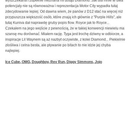
wyszczekana i zupełnie nieznana mi dotąd Diamond. Jak dla mnie te dwa
potencjały nie są równoważna i reprezentacja Motor City wypadła tutaj
zdecydowanie lepiej. Od dawna wiem, że panów z D12 stać na więcej niż
przypuszcza większość osób, które znają ich głównie z "Purple Hills", ale
tutaj Kuniva dał naprawdę gruby popis flow. Royce jak to Royce...
Czekałem na jego wejście z pewnością, że w takiej konwencji niewielu ma
szansę mu dorównać. Miałem rację. Tyga jest trochę dziwny w odbiorze, a
inspiracje Lil Waynem są aż nazbyt oczywiste, z kolei Diamond... Piekielnie
złośliwa i celna besta, ale pływanie po bitach to nie idzie jej chyba
najlepiej.
Ice Cube, OMG, Doughboy, Rev Run, Diggy Simmons, Jojo