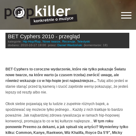
BET Cyphers 2010 - przegląd
kategorie:
Hip-Hop/Rap
,
Nowe twarze
,
Recenzje
,
Teledyski
dodano:
2010-10-17 19:00
przez:
Daniel Wardziński
(komentarze: 18)
BET Cyphers to coroczne wydarzenie, które nie tylko pokazuje Światu
nowe twarze, na które warto (a czasem trzeba) zwrócić uwagę, ale
również wskazuje co w hip-hopie jest najważniejsze...
Tutaj albo jesteś w
stanie stanąć przed tą kamerą i rzucić zajebiste wersy pokazując, że jesteś
lepszy od reszty albo nie.
Obok siebie pojawiają się tu ludzie z zupełnie różnych bajek, a
spodziewać się możecie tylko jednego... Każdy z nich traktuje to bardzo
poważnie. Jak najbardziej zdrowa rywalizacja w ramach hip-hopowej
konwencji, promująca to co w tej kulturze najlepsze...
W tym roku
ponownie Preemo za dekami, a jak spisali się artyści? Wymieńmy tylko
kilku: Common, Kanye, Raekwon, Wiz Khalifa, Royce Da 5'9", Micky