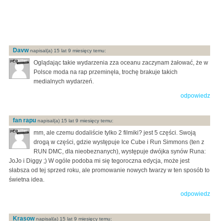
Davw
napisal(a) 15 lat 9 miesięcy temu:
Oglądając takie wydarzenia zza oceanu zaczynam żałować, że w
Polsce moda na rap przeminęła, trochę brakuje takich
medialnych wydarzeń.
odpowiedz
fan rapu
napisal(a) 15 lat 9 miesięcy temu:
mm, ale czemu dodaliście tylko 2 filmiki? jest 5 części. Swoją
drogą w części, gdzie występuje Ice Cube i Run Simmons (ten z
RUN DMC, dla nieobeznanych), występuje dwójka synów Runa:
JoJo i Diggy ;) W ogóle podoba mi się tegoroczna edycja, może jest
słabsza od tej sprzed roku, ale promowanie nowych twarzy w ten sposób to
świetna idea.
odpowiedz
Krasow
napisal(a) 15 lat 9 miesięcy temu: