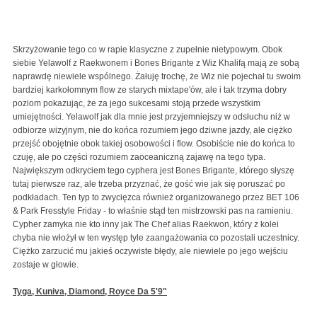
Skrzyżowanie tego co w rapie klasyczne z zupełnie nietypowym. Obok
siebie Yelawolf z Raekwonem i Bones Brigante z Wiz Khalifą mają ze sobą
naprawdę niewiele wspólnego. Żałuję trochę, że Wiz nie pojechał tu swoim
bardziej karkołomnym flow ze starych mixtape'ów, ale i tak trzyma dobry
poziom pokazując, że za jego sukcesami stoją przede wszystkim
umiejętności. Yelawolf jak dla mnie jest przyjemniejszy w odsłuchu niż w
odbiorze wizyjnym, nie do końca rozumiem jego dziwne jazdy, ale ciężko
przejść obojętnie obok takiej osobowości i flow. Osobiście nie do końca to
czuję, ale po części rozumiem zaoceaniczną zajawę na tego typa.
Największym odkryciem tego cyphera jest Bones Brigante, którego słyszę
tutaj pierwsze raz, ale trzeba przyznać, że gość wie jak się poruszać po
podkładach. Ten typ to zwycięzca również organizowanego przez BET 106
& Park Fresstyle Friday - to właśnie stąd ten mistrzowski pas na ramieniu.
Cypher zamyka nie kto inny jak The Chef alias Raekwon, który z kolei
chyba nie włożył w ten występ tyle zaangażowania co pozostali uczestnicy.
Ciężko zarzucić mu jakieś oczywiste błędy, ale niewiele po jego wejściu
zostaje w głowie.
Tyga, Kuniva, Diamond, Royce Da 5'9"