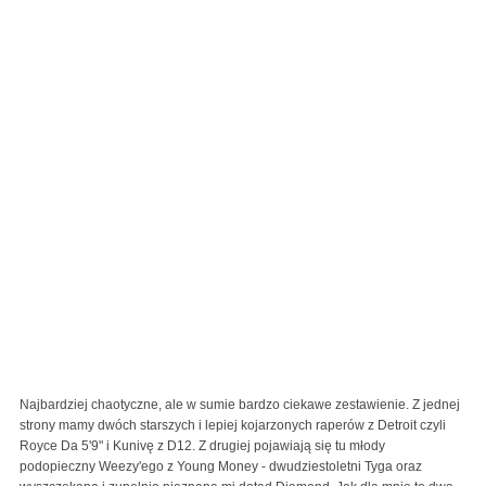
Najbardziej chaotyczne, ale w sumie bardzo ciekawe zestawienie. Z jednej
strony mamy dwóch starszych i lepiej kojarzonych raperów z Detroit czyli
Royce Da 5'9" i Kunivę z D12. Z drugiej pojawiają się tu młody
podopieczny Weezy'ego z Young Money - dwudziestoletni Tyga oraz