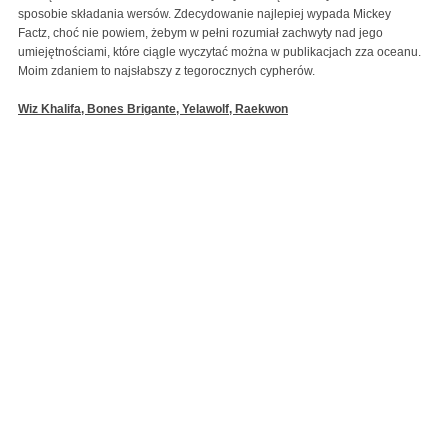
sposobie składania wersów. Zdecydowanie najlepiej wypada Mickey
Factz, choć nie powiem, żebym w pełni rozumiał zachwyty nad jego
umiejętnościami, które ciągle wyczytać można w publikacjach zza oceanu.
Moim zdaniem to najsłabszy z tegorocznych cypherów.
Wiz Khalifa, Bones Brigante, Yelawolf, Raekwon