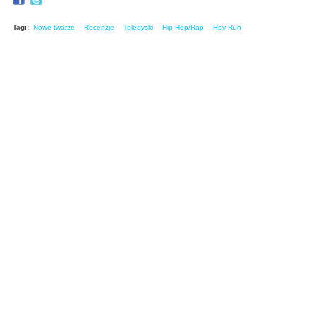
Tagi:
Nowe twarze
Recenzje
Teledyski
Hip-Hop/Rap
Rev Run