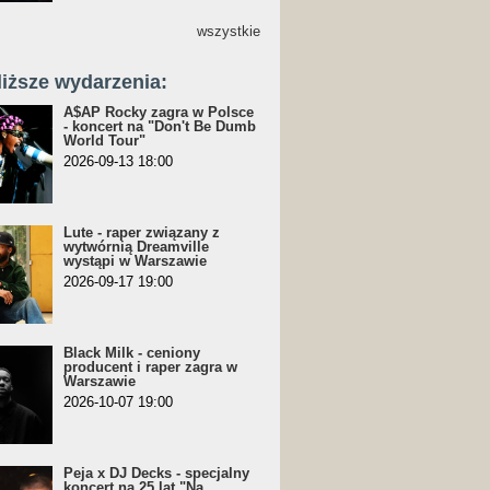
wszystkie
liższe wydarzenia:
A$AP Rocky zagra w Polsce
- koncert na "Don't Be Dumb
World Tour"
2026-09-13 18:00
Lute - raper związany z
wytwórnią Dreamville
wystąpi w Warszawie
2026-09-17 19:00
Black Milk - ceniony
producent i raper zagra w
Warszawie
2026-10-07 19:00
Peja x DJ Decks - specjalny
koncert na 25 lat "Na