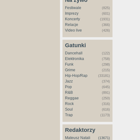
Na żywo
Festiwale
(825)
Imprezy
(601)
Koncerty
(1931)
Relacje
(366)
Video live
(426)
Gatunki
Dancehall
(122)
Elektronika
(758)
Funk
(298)
Grime
(215)
Hip-Hop/Rap
(33181)
Jazz
(374)
Pop
(645)
R&B
(891)
Reggae
(250)
Rock
(316)
Soul
(616)
Trap
(1173)
Redaktorzy
Mateusz Natali
(13671)