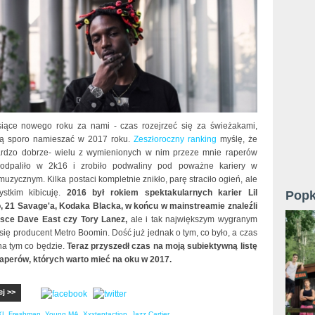
iące nowego roku za nami - czas rozejrzeć się za świeżakami,
gą sporo namieszać w 2017 roku.
Zeszłoroczny ranking
myślę, że
rdzo dobrze- wielu z wymienionych w nim przeze mnie raperów
e odpaliło w 2k16 i zrobiło podwaliny pod poważne kariery w
uzycznym. Kilka postaci kompletnie znikło, parę straciło ogień, ale
ystkim kibicuję.
2016 był rokiem spektakularnych karier Lil
Popk
, 21 Savage'a, Kodaka Blacka, w końcu w mainstreamie znaleźli
jsce Dave East czy Tory Lanez,
ale i tak największym wygranym
ię producent Metro Boomin. Dość już jednak o tym, co było, a czas
na tym co będzie.
Teraz przyszedł czas na moją subiektywną listę
aperów, których warto mieć na oku w 2017.
ej >>
XL Freshman
,
Young MA
,
Xxxtentaction
,
Jazz Cartier