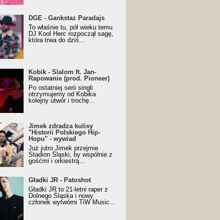
URALesko z nagrodą za
DGE - Gankstaz Paradajs
yczny/Trueschoolowy
To właśnie tu, pół wieku temu
m Roku (Popkillery 2023)
DJ Kool Herc rozpoczął sagę,
która trwa do dziś...
 - Slalom ft. Jan-
Kobik - Slalom ft. Jan-
wanie (prod. Pioneer)
Rapowanie (prod. Pioneer)
cial Music Visualiser]
Po ostatniej serii singli
otrzymujemy od Kobika
kolejny utwór i trochę...
k zdradza kulisy "Historii
Jimek zdradza kulisy
kiego Hip-Hopu" - wywiad
"Historii Polskiego Hip-
Hopu" - wywiad
Już jutro Jimek przejmie
Stadion Śląski, by wspólnie z
gośćmi i orkiestrą...
ki JR - Patoshot
Gładki JR - Patoshot
Gładki JR to 21-letni raper z
Dolnego Śląska i nowy
członek wytwórni TiW Music...