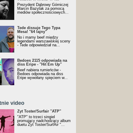
Prezydent Dąbrowy Górniczej
Marcin Bazylak za pomocą
mediów społecznościowych...
Tede dissuje Tego Typa
Mesa! "64 lajny"
No i mamy beef między
legendami warszawskiej sceny
- Tede odpowiedział na...
Bedoes 2115 odpowiada na
diss Eripe - "Hit Em Up"
Beef nabiera rumieńców -
Bedoes odpowiada na diss
Eripe wywołany spięciem w...
tnie video
Toster/SurfAir - ATP VIDEO
Żyt Toster/Surfair "ATP"
"ATP" to trzeci singiel
promujący nadchodzący album
duetu Żyt Toster/SurfAir "...