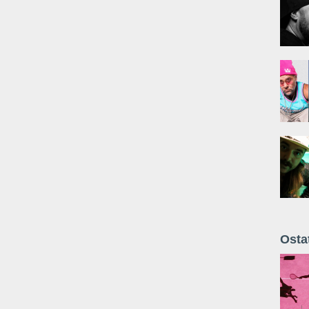
Osta
Żyt 