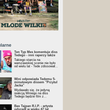
larne
Ten Typ Mes komentuje diss
Tedego - inni raperzy także
Takiego starcia na
warszawskiej scenie nie było
od wielu lat - Tede zdissował...
Wini odpowiada Tedemu 5-
minutowym dissem "Przytul
Jacka"
Wydawało się, że jedyną
reakcją Winiego na diss
Tedego będzie film z...
Bas Tajpan R.I.P. - artysta
odszedł w wieku 47 lat