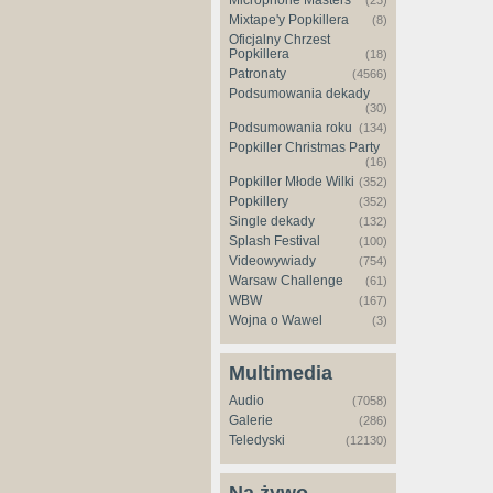
Microphone Masters
(23)
Mixtape'y Popkillera
(8)
Oficjalny Chrzest
Popkillera
(18)
Patronaty
(4566)
Podsumowania dekady
(30)
Podsumowania roku
(134)
Popkiller Christmas Party
(16)
Popkiller Młode Wilki
(352)
Popkillery
(352)
Single dekady
(132)
Splash Festival
(100)
Videowywiady
(754)
Warsaw Challenge
(61)
WBW
(167)
Wojna o Wawel
(3)
Multimedia
Audio
(7058)
Galerie
(286)
Teledyski
(12130)