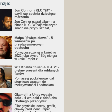
nzje:
Jon Connor i KLC "24" -
czyli rap spełnia dziecięce
marzenia
Jon Connor nagrał album na
bitach KLC. W najśmielszych
snach nie przypuszczał,...
Małpa "Święte słowa" - 5
wniosków po
przedpremierowym
odsłuchu
Po wypuszczonej w kwietniu
2022 roku płycie "Bóg nie gra
w kości" raper z...
Wiz Khalifa "Kush & O.J. 2" -
piękny prezent dla oddanych
fanów
Po naszej popkillerowej gali
stopniowo wracam do
rzeczywistości i nadrabiam...
Gkamolli z Undy wydaje
solo - 4 wnioski z odsłuchu
"Pełnego przepływu"
Filar gdyńskiej sceny, grafik,
główny producent i raper