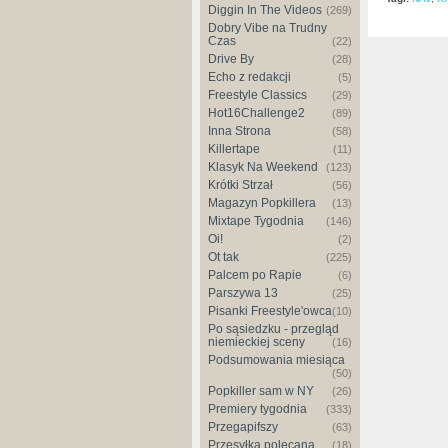
Diggin In The Videos
(269)
Dobry Vibe na Trudny
Czas
(22)
Drive By
(28)
Echo z redakcji
(5)
Freestyle Classics
(29)
Hot16Challenge2
(89)
Inna Strona
(58)
Killertape
(11)
Klasyk Na Weekend
(123)
Krótki Strzał
(56)
Magazyn Popkillera
(13)
Mixtape Tygodnia
(146)
Oi!
(2)
Ot tak
(225)
Palcem po Rapie
(6)
Parszywa 13
(25)
Pisanki Freestyle'owca
(10)
Po sąsiedzku - przegląd
niemieckiej sceny
(16)
Podsumowania miesiąca
(50)
Popkiller sam w NY
(26)
Premiery tygodnia
(333)
Przegapifszy
(63)
Przesyłka polecana
(18)