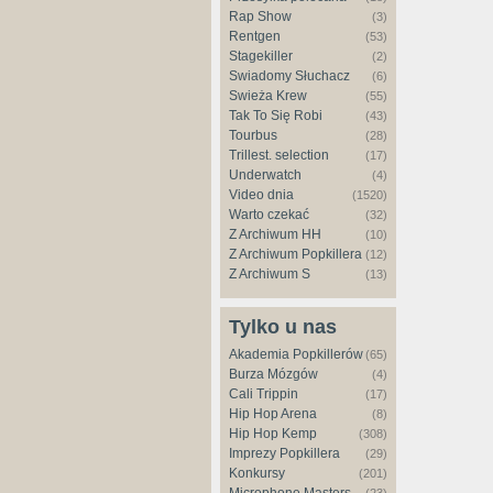
Rap Show
(3)
Rentgen
(53)
Stagekiller
(2)
Świadomy Słuchacz
(6)
Świeża Krew
(55)
Tak To Się Robi
(43)
Tourbus
(28)
Trillest. selection
(17)
Underwatch
(4)
Video dnia
(1520)
Warto czekać
(32)
Z Archiwum HH
(10)
Z Archiwum Popkillera
(12)
Z Archiwum S
(13)
Tylko u nas
Akademia Popkillerów
(65)
Burza Mózgów
(4)
Cali Trippin
(17)
Hip Hop Arena
(8)
Hip Hop Kemp
(308)
Imprezy Popkillera
(29)
Konkursy
(201)