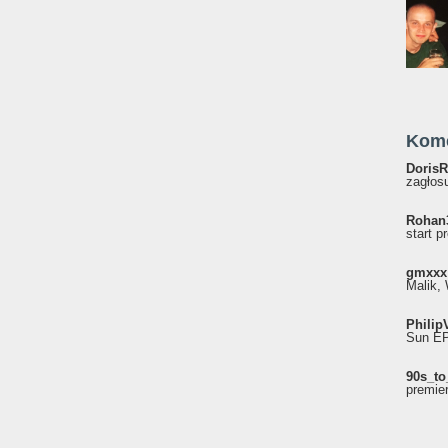
Kom
DorisR
zagłosu
Rohan
start p
gmxxx
Malik, 
Philip
Sun EP"
90s_to
premie