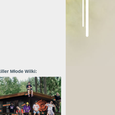
iller Młode Wilki: