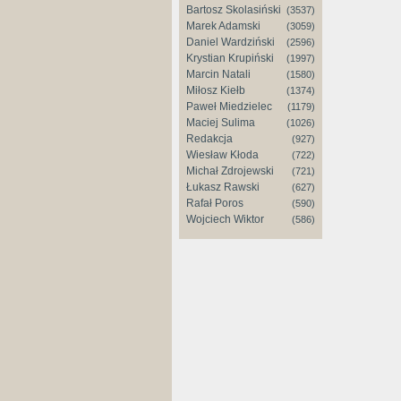
Bartosz Skolasiński
(3537)
Marek Adamski
(3059)
Daniel Wardziński
(2596)
Krystian Krupiński
(1997)
Marcin Natali
(1580)
Miłosz Kiełb
(1374)
Paweł Miedzielec
(1179)
Maciej Sulima
(1026)
Redakcja
(927)
Wiesław Kłoda
(722)
Michał Zdrojewski
(721)
Łukasz Rawski
(627)
Rafał Poros
(590)
Wojciech Wiktor
(586)