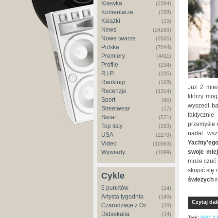
Klasyka
(2394)
Komentarze
(158)
Książki
(19)
News
(24163)
Nowe twarze
(2505)
Polska
(7044)
Premiery
(4411)
Profile
(234)
R.I.P.
(235)
Rankingi
(168)
Już 2 mies
Recenzje
(1314)
którzy mo
Sport
(80)
wyszedł ba
Streetwear
(17)
faktyczni
Świat
(571)
przemyśle m
Top listy
(263)
nadal wsz
USA
(2279)
Yachty'ego
Video
(10363)
swoje mie
Wywiady
(1099)
może czuć s
skupić się 
Cykle
świeżych r
5 punktów
(14)
Artysta tygodnia
(149)
Czytaj dal
Czarodzieje z Oz
(28)
Didaskalia
(14)
Tagi:
NAV
,
X