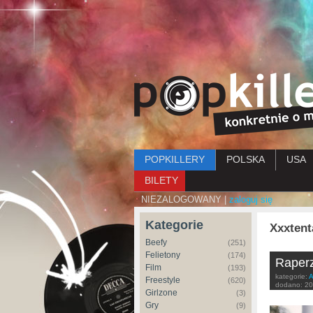
Menu główne
POPKILLERY
POLSKA
USA
BILETY
NIEZALOGOWANY |
zaloguj się
Kategorie
Xxxtent
Beefy
(251)
Felietony
(174)
Raperz
Film
(193)
kategorie:
A
Freestyle
(620)
dodano:
20
Girlzone
(3)
Gry
(9)