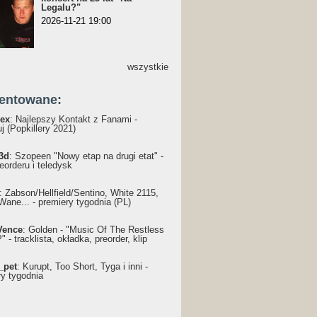
Legalu?"
2026-11-21 19:00
wszystkie
entowane:
ex
: Najlepszy Kontakt z Fanami -
j (Popkillery 2021)
3d
: Szopeen "Nowy etap na drugi etat" -
reorderu i teledysk
: Żabson/Hellfield/Sentino, White 2115,
Wane... - premiery tygodnia (PL)
Vence
: Golden - "Music Of The Restless
 - tracklista, okładka, preorder, klip
_pet
: Kurupt, Too Short, Tyga i inni -
ry tygodnia