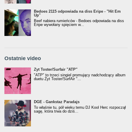
Bedoes 2115 odpowiada na diss Eripe - "Hit Em
Up"
Beef nabiera rumieńców - Bedoes odpowiada na diss
Eripe wywołany spięciem w...
Ostatnie video
Żyt Toster/SurfAir - ATP VIDEO
Żyt Toster/Surfair "ATP"
"ATP" to trzeci singiel promujący nadchodzący album
duetu Żyt Toster/SurfAir "...
donGURALesko z nagrodą za
DGE - Gankstaz Paradajs
Klasyczny/Trueschoolowy Album Roku
To właśnie tu, pół wieku temu DJ Kool Herc rozpoczął
(Popkillery 2023)
sagę, która trwa do dziś...