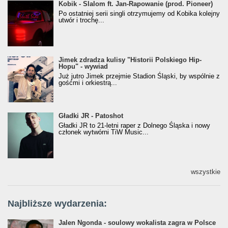
Kobik - Slalom ft. Jan-Rapowanie (prod. Pioneer)
Kobik - Slalom ft. Jan-Rapowanie (prod. Pioneer)
[Official Music Visualiser]
Po ostatniej serii singli otrzymujemy od Kobika kolejny
utwór i trochę...
Jimek zdradza kulisy "Historii Polskiego Hip-
Jimek zdradza kulisy "Historii Polskiego Hip-
Hopu" - wywiad
Hopu" - wywiad
Już jutro Jimek przejmie Stadion Śląski, by wspólnie z
gośćmi i orkiestrą...
Gładki JR - Patoshot
Gładki JR - Patoshot
Gładki JR to 21-letni raper z Dolnego Śląska i nowy
członek wytwórni TiW Music...
wszystkie
Najbliższe wydarzenia:
Jalen Ngonda - soulowy wokalista zagra w Polsce