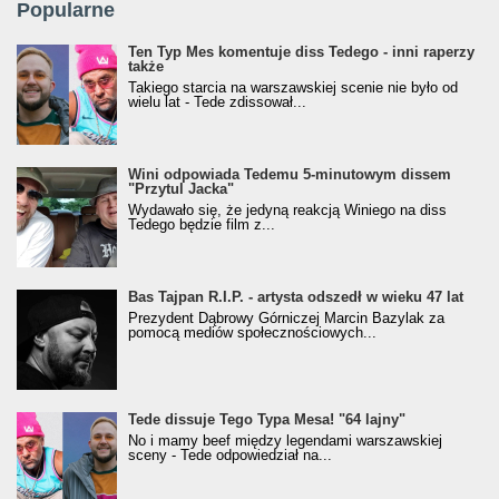
Popularne
Ten Typ Mes komentuje diss Tedego - inni raperzy
także
Takiego starcia na warszawskiej scenie nie było od
wielu lat - Tede zdissował...
Wini odpowiada Tedemu 5-minutowym dissem
"Przytul Jacka"
Wydawało się, że jedyną reakcją Winiego na diss
Tedego będzie film z...
Bas Tajpan R.I.P. - artysta odszedł w wieku 47 lat
Prezydent Dąbrowy Górniczej Marcin Bazylak za
pomocą mediów społecznościowych...
Tede dissuje Tego Typa Mesa! "64 lajny"
No i mamy beef między legendami warszawskiej
sceny - Tede odpowiedział na...