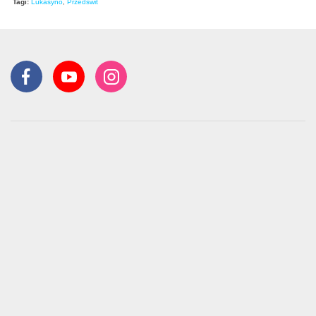
Tagi:
Lukasyno
,
Przedświt