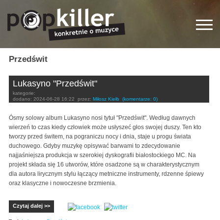
Przedświt
Lukasyno "Przedświt"
kategorie:
dodano:
2024-06-28 16:22
przez:
Miłosz Kiełb
(komentarze: 0)
Ósmy solowy album Lukasyno nosi tytuł "Przedświt". Według dawnych
wierzeń to czas kiedy człowiek może usłyszeć głos swojej duszy. Ten kto
tworzy przed świtem, na pograniczu nocy i dnia, staje u progu świata
duchowego. Gdyby muzykę opisywać barwami to zdecydowanie
najjaśniejsza produkcja w szerokiej dyskografii białostockiego MC. Na
projekt składa się 16 utworów, które osadzone są w charakterystycznym
dla autora lirycznym stylu łączący metniczne instrumenty, rdzenne śpiewy
oraz klasyczne i nowoczesne brzmienia.
Czytaj dalej >>