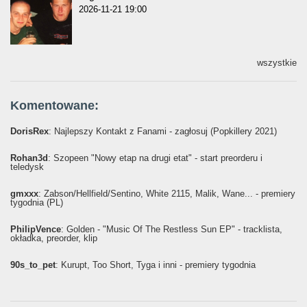
2026-11-21 19:00
wszystkie
Komentowane:
DorisRex
: Najlepszy Kontakt z Fanami - zagłosuj (Popkillery 2021)
Rohan3d
: Szopeen "Nowy etap na drugi etat" - start preorderu i
teledysk
gmxxx
: Żabson/Hellfield/Sentino, White 2115, Malik, Wane... - premiery
tygodnia (PL)
PhilipVence
: Golden - "Music Of The Restless Sun EP" - tracklista,
okładka, preorder, klip
90s_to_pet
: Kurupt, Too Short, Tyga i inni - premiery tygodnia