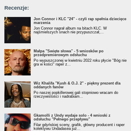
Recenzje:
Jon Connor i KLC "24" - czyli rap spełnia dziecięce
marzenia
Jon Connor nagrał album na bitach KLC. W
najśmielszych snach nie przypuszczał,...
Małpa "Święte słowa" - 5 wniosków po
przedpremierowym odsłuchu
Po wypuszczonej w kwietniu 2022 roku płycie "Bóg nie
gra w kości" raper z...
Wiz Khalifa "Kush & O.J. 2" - piękny prezent dla
oddanych fanów
Po naszej popkillerowej gali stopniowo wracam do
rzeczywistości i nadrabiam...
Gkamolli z Undy wydaje solo - 4 wnioski z
odsłuchu "Pełnego przepływu"
Filar gdyńskiej sceny, grafik, główny producent i raper
kolektywu Undadasea już...