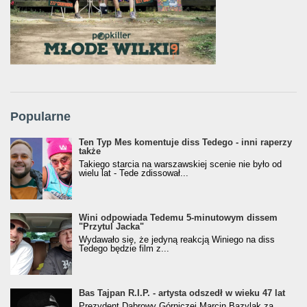
Popularne
Ten Typ Mes komentuje diss Tedego - inni raperzy
także
Takiego starcia na warszawskiej scenie nie było od
wielu lat - Tede zdissował...
Wini odpowiada Tedemu 5-minutowym dissem
"Przytul Jacka"
Wydawało się, że jedyną reakcją Winiego na diss
Tedego będzie film z...
Bas Tajpan R.I.P. - artysta odszedł w wieku 47 lat
Prezydent Dąbrowy Górniczej Marcin Bazylak za