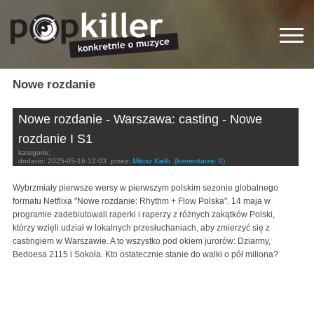
Nowe rozdanie
Nowe rozdanie - Warszawa: casting - Nowe
rozdanie I S1
kategorie:
dodano:
2025-05-16 12:03
przez:
Miłosz Kiełb
(komentarze: 0)
Wybrzmiały pierwsze wersy w pierwszym polskim sezonie globalnego
formatu Netflixa "Nowe rozdanie: Rhythm + Flow Polska". 14 maja w
programie zadebiutowali raperki i raperzy z różnych zakątków Polski,
którzy wzięli udział w lokalnych przesłuchaniach, aby zmierzyć się z
castingiem w Warszawie. A to wszystko pod okiem jurorów: Dziarmy,
Bedoesa 2115 i Sokoła. Kto ostatecznie stanie do walki o pół miliona?