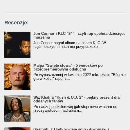
Recenzje:
Jon Connor i KLC "24" - czyli rap spełnia dziecięce
marzenia
Jon Connor nagrał album na bitach KLC. W
najśmielszych snach nie przypuszczał,...
Małpa "Święte słowa" - 5 wniosków po
przedpremierowym odsłuchu
Po wypuszczonej w kwietniu 2022 roku płycie "Bóg nie
gra w kości" raper z...
Wiz Khalifa "Kush & O.J. 2" - piękny prezent dla
oddanych fanów
Po naszej popkillerowej gali stopniowo wracam do
rzeczywistości i nadrabiam...
Gkamolli z Undy wydaje solo - 4 wnioski z