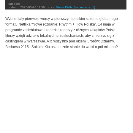
kategorie:
dodano:
2025-05-16 11:58
przez:
Miłosz Kiełb
(komentarze: 1)
Wybrzmiały pierwsze wersy w pierwszym polskim sezonie globalnego
formatu Netflixa "Nowe rozdanie: Rhythm + Flow Polska". 14 maja w
programie zadebiutowali raperki i raperzy z różnych zakątków Polski,
którzy wzięli udział w lokalnych przesłuchaniach, aby zmierzyć się z
castingiem w Warszawie. A to wszystko pod okiem jurorów: Dziarmy,
Bedoesa 2115 i Sokoła. Kto ostatecznie stanie do walki o pół miliona?