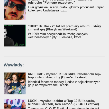
odsłuchu "Pełnego przepływu"
Filar gdyńskiej sceny, grafik, główny producent i raper
kolektywu Undadasea już...
"2001" Dr. Dre - 25 lat od premiery albumu, który
zmienił grę (Klasyk na Weekend)
W 1999 roku powychodziło trochę dobrych
westcoastowych płyt. Pierwsze, które...
Wywiady:
KNEECAP - wywiad: Killer Mike, rebeliancki hip-
hop i irlandzkie puby (Open'er Festival)
Irlandzki fenomen rapowy i jedna z najciekawszych
grup na współczesnej scenie....
LUCKI - wywiad: debiut w Top 10 Billboardu,
Michael Jackson, Ken Carson (CLOUT Festival)
Tegoroczny CLOUT Festival zdecydowanie nie był