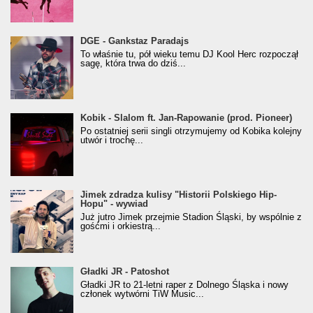
donGURALesko z nagrodą za
DGE - Gankstaz Paradajs
Klasyczny/Trueschoolowy Album Roku
To właśnie tu, pół wieku temu DJ Kool Herc rozpoczął
(Popkillery 2023)
sagę, która trwa do dziś...
Kobik - Slalom ft. Jan-Rapowanie (prod. Pioneer)
Kobik - Slalom ft. Jan-Rapowanie (prod. Pioneer)
[Official Music Visualiser]
Po ostatniej serii singli otrzymujemy od Kobika kolejny
utwór i trochę...
Jimek zdradza kulisy "Historii Polskiego Hip-
Jimek zdradza kulisy "Historii Polskiego Hip-
Hopu" - wywiad
Hopu" - wywiad
Już jutro Jimek przejmie Stadion Śląski, by wspólnie z
gośćmi i orkiestrą...
Gładki JR - Patoshot
Gładki JR - Patoshot
Gładki JR to 21-letni raper z Dolnego Śląska i nowy
członek wytwórni TiW Music...