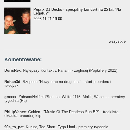
Peja x DJ Decks - specjalny koncert na 25 lat "Na
Legalu?"
2026-11-21 19:00
wszystkie
Komentowane:
DorisRex
: Najlepszy Kontakt z Fanami - zagłosuj (Popkillery 2021)
Rohan3d
: Szopeen "Nowy etap na drugi etat" - start preorderu i
teledysk
gmxxx
: Żabson/Hellfield/Sentino, White 2115, Malik, Wane... - premiery
tygodnia (PL)
PhilipVence
: Golden - "Music Of The Restless Sun EP" - tracklista,
okładka, preorder, klip
90s_to_pet
: Kurupt, Too Short, Tyga i inni - premiery tygodnia