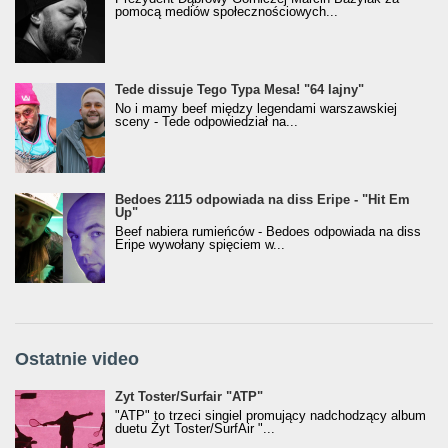
pomocą mediów społecznościowych...
Tede dissuje Tego Typa Mesa! "64 lajny"
No i mamy beef między legendami warszawskiej
sceny - Tede odpowiedział na...
Bedoes 2115 odpowiada na diss Eripe - "Hit Em
Up"
Beef nabiera rumieńców - Bedoes odpowiada na diss
Eripe wywołany spięciem w...
Ostatnie video
Żyt Toster/SurfAir - ATP VIDEO
Żyt Toster/Surfair "ATP"
"ATP" to trzeci singiel promujący nadchodzący album
duetu Żyt Toster/SurfAir "...