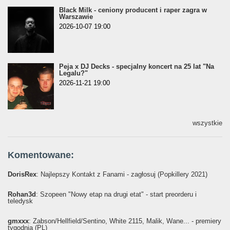
Black Milk - ceniony producent i raper zagra w
Warszawie
2026-10-07 19:00
Peja x DJ Decks - specjalny koncert na 25 lat "Na
Legalu?"
2026-11-21 19:00
wszystkie
Komentowane:
DorisRex
: Najlepszy Kontakt z Fanami - zagłosuj (Popkillery 2021)
Rohan3d
: Szopeen "Nowy etap na drugi etat" - start preorderu i
teledysk
gmxxx
: Żabson/Hellfield/Sentino, White 2115, Malik, Wane... - premiery
tygodnia (PL)