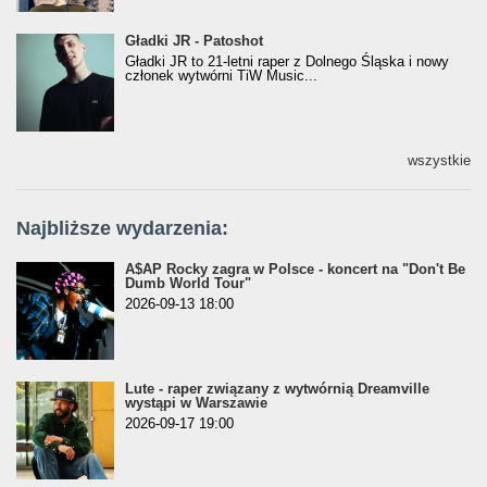
Gładki JR - Patoshot
Gładki JR - Patoshot
Gładki JR to 21-letni raper z Dolnego Śląska i nowy
członek wytwórni TiW Music...
wszystkie
Najbliższe wydarzenia:
A$AP Rocky zagra w Polsce - koncert na "Don't Be
Dumb World Tour"
2026-09-13 18:00
Lute - raper związany z wytwórnią Dreamville
wystąpi w Warszawie
2026-09-17 19:00