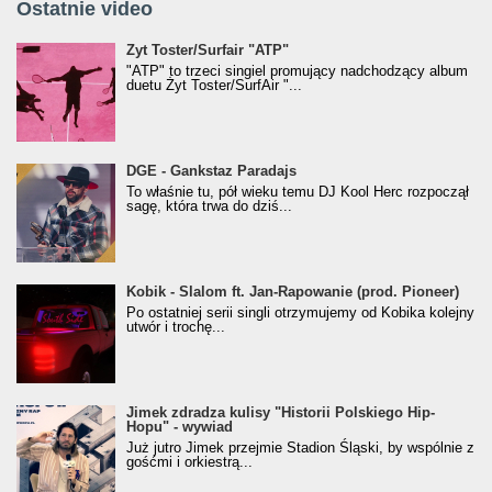
Ostatnie video
Żyt Toster/SurfAir - ATP VIDEO
Żyt Toster/Surfair "ATP"
"ATP" to trzeci singiel promujący nadchodzący album
duetu Żyt Toster/SurfAir "...
donGURALesko z nagrodą za
DGE - Gankstaz Paradajs
Klasyczny/Trueschoolowy Album Roku
To właśnie tu, pół wieku temu DJ Kool Herc rozpoczął
(Popkillery 2023)
sagę, która trwa do dziś...
Kobik - Slalom ft. Jan-Rapowanie (prod. Pioneer)
Kobik - Slalom ft. Jan-Rapowanie (prod. Pioneer)
[Official Music Visualiser]
Po ostatniej serii singli otrzymujemy od Kobika kolejny
utwór i trochę...
Jimek zdradza kulisy "Historii Polskiego Hip-
Jimek zdradza kulisy "Historii Polskiego Hip-
Hopu" - wywiad
Hopu" - wywiad
Już jutro Jimek przejmie Stadion Śląski, by wspólnie z
gośćmi i orkiestrą...