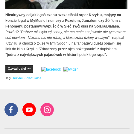
Nieaktywny od jakiegoś czasu szczeciński raper KrzyHu, mający na
koncie legal w MyMusic i numery z Pezetem, Jamalem czy Żółfiem z
Fenomenu postanowił wypuścić w Sieć swój diss na Solara/Białasa.
Powód?
"
Dobrze mi z tyłu tej sceny, nie ma mnie tutaj wcale ale tym razem
coś powiem - Nikomu nic nie robię, a ktoś szuka dziury w całym"
- napisał
KrzyHu, a chodzi o to, że w tym tygodniu na fanpage'u duetu pojawił się
link do klipu KrzyHa "Zdradzony przez ojca pożegnanie" z dopiskiem
"jedna z największych pajacówek w historii polskiego rapu".
Czytaj dalej >>
Tagi:
Krzyhu
,
Solar/Białas