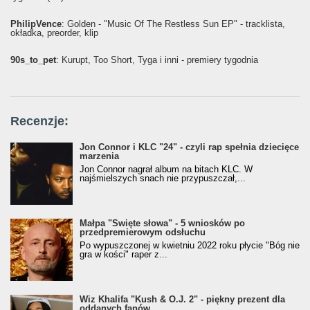
PhilipVence
: Golden - "Music Of The Restless Sun EP" - tracklista,
okładka, preorder, klip
90s_to_pet
: Kurupt, Too Short, Tyga i inni - premiery tygodnia
Recenzje:
Jon Connor i KLC "24" - czyli rap spełnia dziecięce
marzenia
Jon Connor nagrał album na bitach KLC. W
najśmielszych snach nie przypuszczał,...
Małpa "Święte słowa" - 5 wniosków po
przedpremierowym odsłuchu
Po wypuszczonej w kwietniu 2022 roku płycie "Bóg nie
gra w kości" raper z...
Wiz Khalifa "Kush & O.J. 2" - piękny prezent dla
oddanych fanów