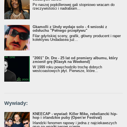
Po naszej popkillerowej gali stopniowo wracam do
rzeczywistości i nadrabiam...
Gkamolli z Undy wydaje solo - 4 wnioski z
odsłuchu "Pełnego przepływu"
Filar gdyńskiej sceny, grafik, główny producent i raper
kolektywu Undadasea już...
"2001" Dr. Dre - 25 lat od premiery albumu, który
zmienił grę (Klasyk na Weekend)
W 1999 roku powychodziło trochę dobrych
westcoastowych płyt. Pierwsze, które...
Wywiady:
KNEECAP - wywiad: Killer Mike, rebeliancki hip-
hop i irlandzkie puby (Open'er Festival)
Irlandzki fenomen rapowy i jedna z najciekawszych
grup na współczesnej scenie....