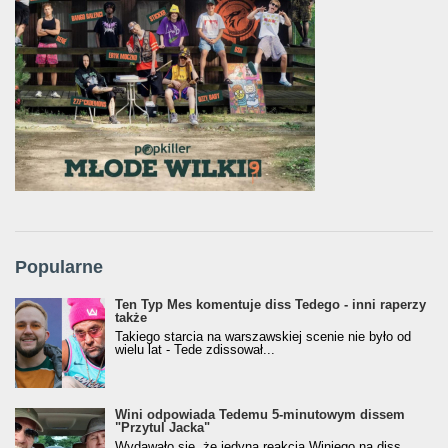
Popularne
Ten Typ Mes komentuje diss Tedego - inni raperzy
także
Takiego starcia na warszawskiej scenie nie było od
wielu lat - Tede zdissował...
Wini odpowiada Tedemu 5-minutowym dissem
"Przytul Jacka"
Wydawało się, że jedyną reakcją Winiego na diss