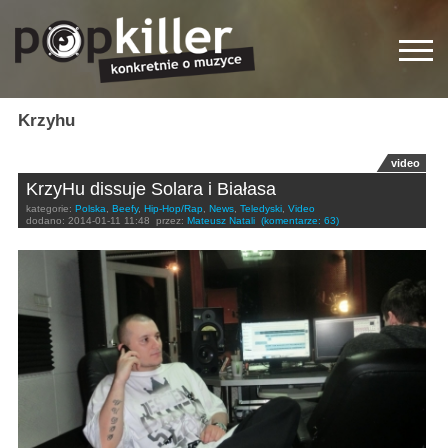
Krzyhu
video
KrzyHu dissuje Solara i Białasa
kategorie:
Polska
,
Beefy
,
Hip-Hop/Rap
,
News
,
Teledyski
,
Video
dodano:
2014-01-11 11:48
przez:
Mateusz Natali
(komentarze: 63)