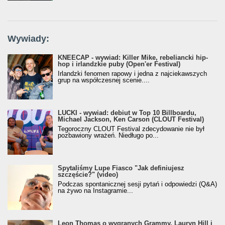
Wywiady:
KNEECAP - wywiad: Killer Mike, rebeliancki hip-
hop i irlandzkie puby (Open'er Festival)
Irlandzki fenomen rapowy i jedna z najciekawszych
grup na współczesnej scenie....
LUCKI - wywiad: debiut w Top 10 Billboardu,
Michael Jackson, Ken Carson (CLOUT Festival)
Tegoroczny CLOUT Festival zdecydowanie nie był
pozbawiony wrażeń. Niedługo po...
Spytaliśmy Lupe Fiasco "Jak definiujesz
szczęście?" (video)
Podczas spontanicznej sesji pytań i odpowiedzi (Q&A)
na żywo na Instagramie...
Leon Thomas o wygranych Grammy, Lauryn Hill i