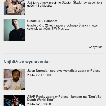
Już jutro Jimek przejmie Stadion Śląski, by wspólnie z
gośćmi i orkiestrą...
Gładki JR - Patoshot
Gładki JR - Patoshot
Gładki JR to 21-letni raper z Dolnego Śląska i nowy
członek wytwórni TiW Music...
wszystkie
Najbliższe wydarzenia:
Jalen Ngonda - soulowy wokalista zagra w Polsce
2026-08-11 18:00
A$AP Rocky zagra w Polsce - koncert na "Don't Be
Dumb World Tour"
2026-09-13 18:00