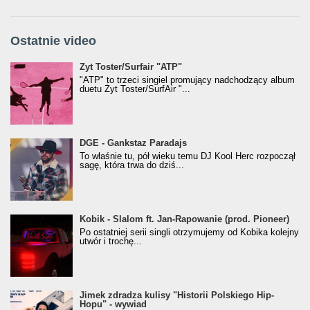
Ostatnie video
Żyt Toster/SurfAir - ATP VIDEO
Żyt Toster/Surfair "ATP"
"ATP" to trzeci singiel promujący nadchodzący album
duetu Żyt Toster/SurfAir "...
donGURALesko z nagrodą za
DGE - Gankstaz Paradajs
Klasyczny/Trueschoolowy Album Roku
To właśnie tu, pół wieku temu DJ Kool Herc rozpoczął
(Popkillery 2023)
sagę, która trwa do dziś...
Kobik - Slalom ft. Jan-Rapowanie (prod. Pioneer)
Kobik - Slalom ft. Jan-Rapowanie (prod. Pioneer)
[Official Music Visualiser]
Po ostatniej serii singli otrzymujemy od Kobika kolejny
utwór i trochę...
Jimek zdradza kulisy "Historii Polskiego Hip-
Jimek zdradza kulisy "Historii Polskiego Hip-
Hopu" - wywiad
Hopu" - wywiad