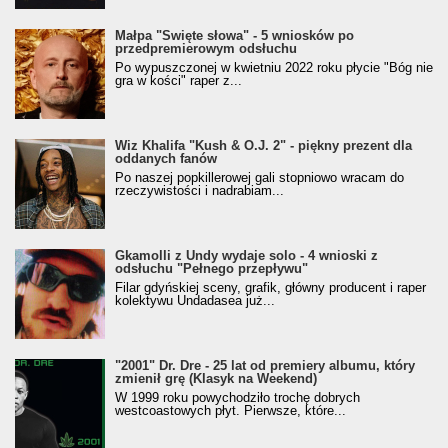
Małpa "Święte słowa" - 5 wniosków po
przedpremierowym odsłuchu
Po wypuszczonej w kwietniu 2022 roku płycie "Bóg nie
gra w kości" raper z...
Wiz Khalifa "Kush & O.J. 2" - piękny prezent dla
oddanych fanów
Po naszej popkillerowej gali stopniowo wracam do
rzeczywistości i nadrabiam...
Gkamolli z Undy wydaje solo - 4 wnioski z
odsłuchu "Pełnego przepływu"
Filar gdyńskiej sceny, grafik, główny producent i raper
kolektywu Undadasea już...
"2001" Dr. Dre - 25 lat od premiery albumu, który
zmienił grę (Klasyk na Weekend)
W 1999 roku powychodziło trochę dobrych
westcoastowych płyt. Pierwsze, które...