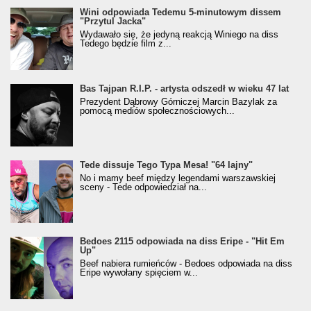
Wini odpowiada Tedemu 5-minutowym dissem
"Przytul Jacka"
Wydawało się, że jedyną reakcją Winiego na diss
Tedego będzie film z...
Bas Tajpan R.I.P. - artysta odszedł w wieku 47 lat
Prezydent Dąbrowy Górniczej Marcin Bazylak za
pomocą mediów społecznościowych...
Tede dissuje Tego Typa Mesa! "64 lajny"
No i mamy beef między legendami warszawskiej
sceny - Tede odpowiedział na...
Bedoes 2115 odpowiada na diss Eripe - "Hit Em
Up"
Beef nabiera rumieńców - Bedoes odpowiada na diss
Eripe wywołany spięciem w...