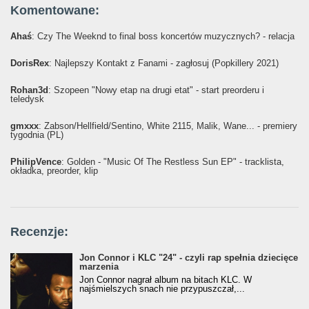
Komentowane:
Ahaś
: Czy The Weeknd to final boss koncertów muzycznych? - relacja
DorisRex
: Najlepszy Kontakt z Fanami - zagłosuj (Popkillery 2021)
Rohan3d
: Szopeen "Nowy etap na drugi etat" - start preorderu i
teledysk
gmxxx
: Żabson/Hellfield/Sentino, White 2115, Malik, Wane... - premiery
tygodnia (PL)
PhilipVence
: Golden - "Music Of The Restless Sun EP" - tracklista,
okładka, preorder, klip
Recenzje:
Jon Connor i KLC "24" - czyli rap spełnia dziecięce
marzenia
Jon Connor nagrał album na bitach KLC. W
najśmielszych snach nie przypuszczał,...