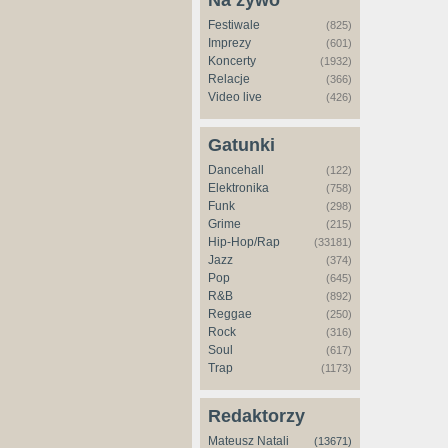
Na żywo
Festiwale
(825)
Imprezy
(601)
Koncerty
(1932)
Relacje
(366)
Video live
(426)
Gatunki
Dancehall
(122)
Elektronika
(758)
Funk
(298)
Grime
(215)
Hip-Hop/Rap
(33181)
Jazz
(374)
Pop
(645)
R&B
(892)
Reggae
(250)
Rock
(316)
Soul
(617)
Trap
(1173)
Redaktorzy
Mateusz Natali
(13671)