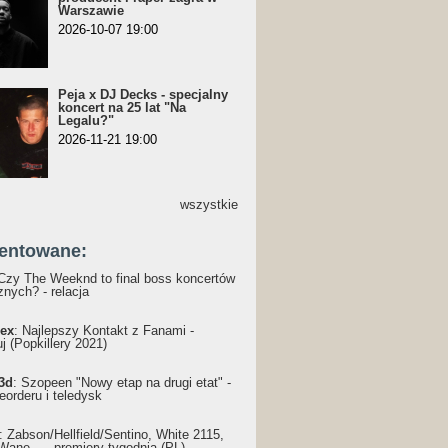
Warszawie
2026-10-07 19:00
Peja x DJ Decks - specjalny
koncert na 25 lat "Na
Legalu?"
2026-11-21 19:00
wszystkie
entowane:
 Czy The Weeknd to final boss koncertów
nych? - relacja
ex
: Najlepszy Kontakt z Fanami -
j (Popkillery 2021)
3d
: Szopeen "Nowy etap na drugi etat" -
reorderu i teledysk
: Żabson/Hellfield/Sentino, White 2115,
Wane... - premiery tygodnia (PL)