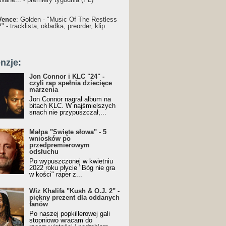
Vence
: Golden - "Music Of The Restless
 - tracklista, okładka, preorder, klip
nzje:
Jon Connor i KLC "24" -
czyli rap spełnia dziecięce
marzenia
Jon Connor nagrał album na
bitach KLC. W najśmielszych
snach nie przypuszczał,...
Małpa "Święte słowa" - 5
wniosków po
przedpremierowym
odsłuchu
Po wypuszczonej w kwietniu
2022 roku płycie "Bóg nie gra
w kości" raper z...
Wiz Khalifa "Kush & O.J. 2" -
piękny prezent dla oddanych
fanów
Po naszej popkillerowej gali
stopniowo wracam do