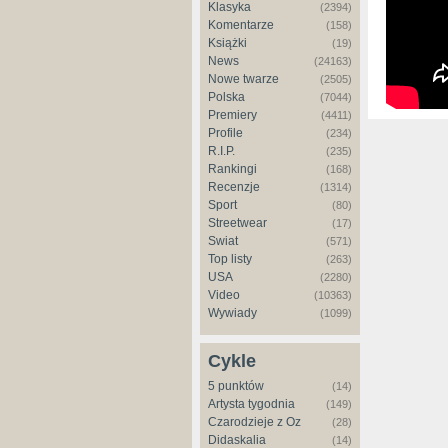
Klasyka
(2394)
Komentarze
(158)
Książki
(19)
News
(24163)
Nowe twarze
(2505)
Polska
(7044)
Premiery
(4411)
Profile
(234)
R.I.P.
(235)
Rankingi
(168)
Recenzje
(1314)
Sport
(80)
Streetwear
(17)
Świat
(571)
Top listy
(263)
USA
(2280)
Video
(10363)
Wywiady
(1099)
Cykle
5 punktów
(14)
Artysta tygodnia
(149)
Czarodzieje z Oz
(28)
Didaskalia
(14)