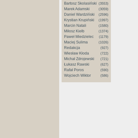
Bartosz Skolasiński
(3553)
Marek Adamski
(3059)
Daniel Wardziński
(2596)
Krystian Krupiński
(1997)
Marcin Natali
(1580)
Miłosz Kiełb
(1374)
Paweł Miedzielec
(1179)
Maciej Sulima
(1026)
Redakcja
(927)
Wiesław Kłoda
(722)
Michał Zdrojewski
(721)
Łukasz Rawski
(627)
Rafał Poros
(590)
Wojciech Wiktor
(586)