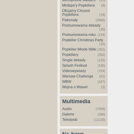
Microphone Masters
(23)
Mixtape'y Popkillera
(8)
Oficjalny Chrzest
Popkillera
(18)
Patronaty
(4566)
Podsumowania dekady
(30)
Podsumowania roku
(134)
Popkiller Christmas Party
(16)
Popkiller Młode Wilki
(352)
Popkillery
(352)
Single dekady
(132)
Splash Festival
(100)
Videowywiady
(754)
Warsaw Challenge
(61)
WBW
(167)
Wojna o Wawel
(3)
Multimedia
Audio
(7058)
Galerie
(286)
Teledyski
(12130)