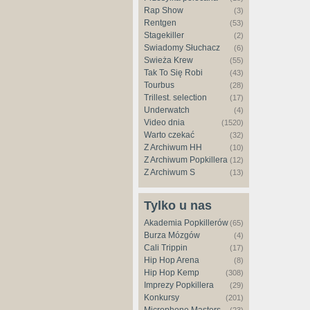
Rap Show
(3)
Rentgen
(53)
Stagekiller
(2)
Świadomy Słuchacz
(6)
Świeża Krew
(55)
Tak To Się Robi
(43)
Tourbus
(28)
Trillest. selection
(17)
Underwatch
(4)
Video dnia
(1520)
Warto czekać
(32)
Z Archiwum HH
(10)
Z Archiwum Popkillera
(12)
Z Archiwum S
(13)
Tylko u nas
Akademia Popkillerów
(65)
Burza Mózgów
(4)
Cali Trippin
(17)
Hip Hop Arena
(8)
Hip Hop Kemp
(308)
Imprezy Popkillera
(29)
Konkursy
(201)