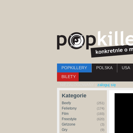
Menu główne
POPKILLERY
POLSKA
USA
BILETY
NIEZALOGOWANY |
zaloguj się
Kategorie
Beefy
(251)
Felietony
(174)
Film
(193)
Freestyle
(620)
Girlzone
(3)
Gry
(9)