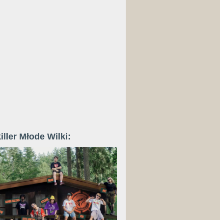
iller Młode Wilki: