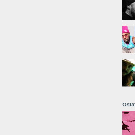
Osta
Żyt 