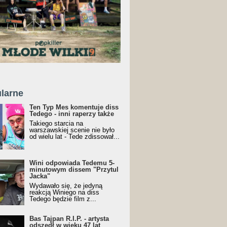
larne
Ten Typ Mes komentuje diss
Tedego - inni raperzy także
Takiego starcia na
warszawskiej scenie nie było
od wielu lat - Tede zdissował...
Wini odpowiada Tedemu 5-
minutowym dissem "Przytul
Jacka"
Wydawało się, że jedyną
reakcją Winiego na diss
Tedego będzie film z...
Bas Tajpan R.I.P. - artysta
odszedł w wieku 47 lat