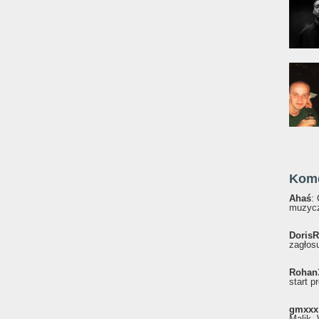
Kom
Ahaś
:
muzycz
DorisR
zagłosu
Rohan
start p
gmxxx
Malik, 