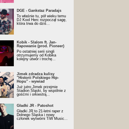
URALesko z nagrodą za
DGE - Gankstaz Paradajs
yczny/Trueschoolowy
To właśnie tu, pół wieku temu
m Roku (Popkillery 2023)
DJ Kool Herc rozpoczął sagę,
która trwa do dziś...
 - Slalom ft. Jan-
Kobik - Slalom ft. Jan-
wanie (prod. Pioneer)
Rapowanie (prod. Pioneer)
cial Music Visualiser]
Po ostatniej serii singli
otrzymujemy od Kobika
kolejny utwór i trochę...
k zdradza kulisy "Historii
Jimek zdradza kulisy
kiego Hip-Hopu" - wywiad
"Historii Polskiego Hip-
Hopu" - wywiad
Już jutro Jimek przejmie
Stadion Śląski, by wspólnie z
gośćmi i orkiestrą...
ki JR - Patoshot
Gładki JR - Patoshot
Gładki JR to 21-letni raper z
Dolnego Śląska i nowy
członek wytwórni TiW Music...