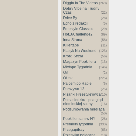
Diggin In The Videos
(269)
Dobry Vibe na Trudny
Czas
(22)
Drive By
(28)
Echo z redakcji
(5)
Freestyle Classics
(29)
Hot16Challenge2
(89)
Inna Strona
(58)
Killertape
(11)
Klasyk Na Weekend
(123)
Krótki Strzał
(56)
Magazyn Popkillera
(13)
Mixtape Tygodnia
(146)
Oi!
(2)
Ot tak
(225)
Palcem po Rapie
(6)
Parszywa 13
(25)
Pisanki Freestyle'owca
(10)
Po sąsiedzku - przegląd
niemieckiej sceny
(16)
Podsumowania miesiąca
(50)
Popkiller sam w NY
(26)
Premiery tygodnia
(333)
Przegapifszy
(63)
Przesyłka polecana
(18)