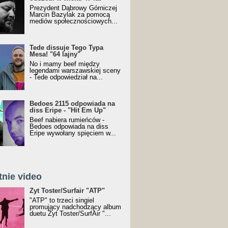
Prezydent Dąbrowy Górniczej
Marcin Bazylak za pomocą
mediów społecznościowych...
Tede dissuje Tego Typa
Mesa! "64 lajny"
No i mamy beef między
legendami warszawskiej sceny
- Tede odpowiedział na...
Bedoes 2115 odpowiada na
diss Eripe - "Hit Em Up"
Beef nabiera rumieńców -
Bedoes odpowiada na diss
Eripe wywołany spięciem w...
tnie video
Toster/SurfAir - ATP VIDEO
Żyt Toster/Surfair "ATP"
"ATP" to trzeci singiel
promujący nadchodzący album
duetu Żyt Toster/SurfAir "...