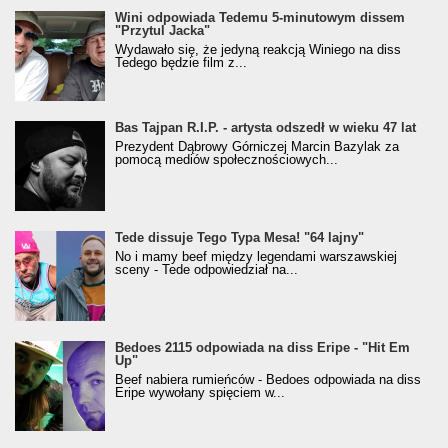
Wini odpowiada Tedemu 5-minutowym dissem
"Przytul Jacka"
Wydawało się, że jedyną reakcją Winiego na diss
Tedego będzie film z...
Bas Tajpan R.I.P. - artysta odszedł w wieku 47 lat
Prezydent Dąbrowy Górniczej Marcin Bazylak za
pomocą mediów społecznościowych...
Tede dissuje Tego Typa Mesa! "64 lajny"
No i mamy beef między legendami warszawskiej
sceny - Tede odpowiedział na...
Bedoes 2115 odpowiada na diss Eripe - "Hit Em
Up"
Beef nabiera rumieńców - Bedoes odpowiada na diss
Eripe wywołany spięciem w...