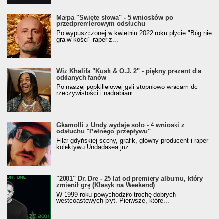
Małpa "Święte słowa" - 5 wniosków po
przedpremierowym odsłuchu
Po wypuszczonej w kwietniu 2022 roku płycie "Bóg nie
gra w kości" raper z...
Wiz Khalifa "Kush & O.J. 2" - piękny prezent dla
oddanych fanów
Po naszej popkillerowej gali stopniowo wracam do
rzeczywistości i nadrabiam...
Gkamolli z Undy wydaje solo - 4 wnioski z
odsłuchu "Pełnego przepływu"
Filar gdyńskiej sceny, grafik, główny producent i raper
kolektywu Undadasea już...
"2001" Dr. Dre - 25 lat od premiery albumu, który
zmienił grę (Klasyk na Weekend)
W 1999 roku powychodziło trochę dobrych
westcoastowych płyt. Pierwsze, które...