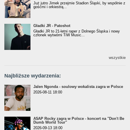
Już jutro Jimek przejmie Stadion Śląski, by wspólnie z
gośćmi i orkiestrą...
Gładki JR - Patoshot
Gładki JR - Patoshot
Gładki JR to 21-letni raper z Dolnego Śląska i nowy
członek wytwórni TiW Music...
wszystkie
Najbliższe wydarzenia:
Jalen Ngonda - soulowy wokalista zagra w Polsce
2026-08-11 18:00
A$AP Rocky zagra w Polsce - koncert na "Don't Be
Dumb World Tour"
2026-09-13 18:00