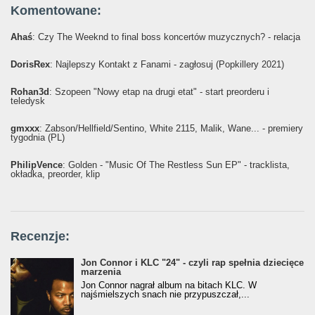
Komentowane:
Ahaś
: Czy The Weeknd to final boss koncertów muzycznych? - relacja
DorisRex
: Najlepszy Kontakt z Fanami - zagłosuj (Popkillery 2021)
Rohan3d
: Szopeen "Nowy etap na drugi etat" - start preorderu i
teledysk
gmxxx
: Żabson/Hellfield/Sentino, White 2115, Malik, Wane... - premiery
tygodnia (PL)
PhilipVence
: Golden - "Music Of The Restless Sun EP" - tracklista,
okładka, preorder, klip
Recenzje:
Jon Connor i KLC "24" - czyli rap spełnia dziecięce
marzenia
Jon Connor nagrał album na bitach KLC. W
najśmielszych snach nie przypuszczał,...