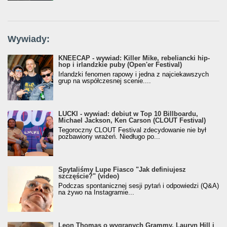
Wywiady:
KNEECAP - wywiad: Killer Mike, rebeliancki hip-
hop i irlandzkie puby (Open'er Festival)
Irlandzki fenomen rapowy i jedna z najciekawszych
grup na współczesnej scenie....
LUCKI - wywiad: debiut w Top 10 Billboardu,
Michael Jackson, Ken Carson (CLOUT Festival)
Tegoroczny CLOUT Festival zdecydowanie nie był
pozbawiony wrażeń. Niedługo po...
Spytaliśmy Lupe Fiasco "Jak definiujesz
szczęście?" (video)
Podczas spontanicznej sesji pytań i odpowiedzi (Q&A)
na żywo na Instagramie...
Leon Thomas o wygranych Grammy, Lauryn Hill i