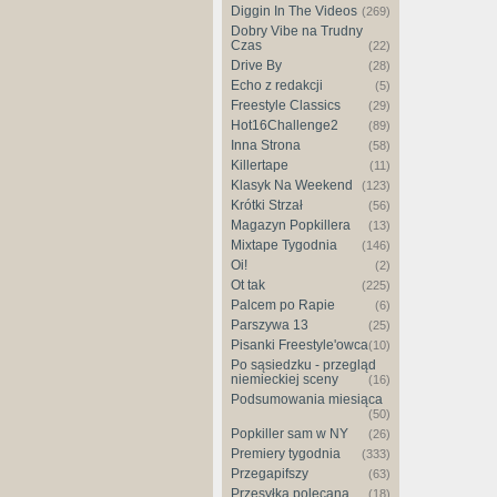
Diggin In The Videos
(269)
Dobry Vibe na Trudny
Czas
(22)
Drive By
(28)
Echo z redakcji
(5)
Freestyle Classics
(29)
Hot16Challenge2
(89)
Inna Strona
(58)
Killertape
(11)
Klasyk Na Weekend
(123)
Krótki Strzał
(56)
Magazyn Popkillera
(13)
Mixtape Tygodnia
(146)
Oi!
(2)
Ot tak
(225)
Palcem po Rapie
(6)
Parszywa 13
(25)
Pisanki Freestyle'owca
(10)
Po sąsiedzku - przegląd
niemieckiej sceny
(16)
Podsumowania miesiąca
(50)
Popkiller sam w NY
(26)
Premiery tygodnia
(333)
Przegapifszy
(63)
Przesyłka polecana
(18)