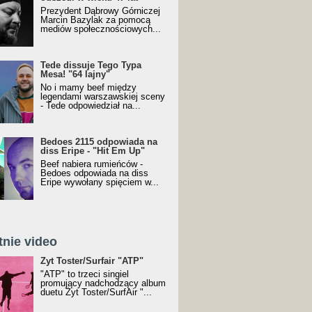
Prezydent Dąbrowy Górniczej
Marcin Bazylak za pomocą
mediów społecznościowych...
Tede dissuje Tego Typa
Mesa! "64 lajny"
No i mamy beef między
legendami warszawskiej sceny
- Tede odpowiedział na...
Bedoes 2115 odpowiada na
diss Eripe - "Hit Em Up"
Beef nabiera rumieńców -
Bedoes odpowiada na diss
Eripe wywołany spięciem w...
tnie video
Toster/SurfAir - ATP VIDEO
Żyt Toster/Surfair "ATP"
"ATP" to trzeci singiel
promujący nadchodzący album
duetu Żyt Toster/SurfAir "...