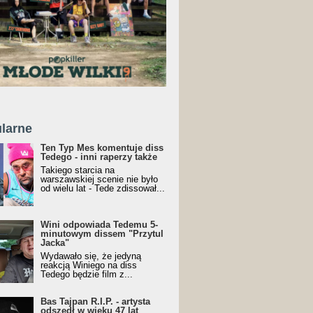
larne
Ten Typ Mes komentuje diss
Tedego - inni raperzy także
Takiego starcia na
warszawskiej scenie nie było
od wielu lat - Tede zdissował...
Wini odpowiada Tedemu 5-
minutowym dissem "Przytul
Jacka"
Wydawało się, że jedyną
reakcją Winiego na diss
Tedego będzie film z...
Bas Tajpan R.I.P. - artysta
odszedł w wieku 47 lat