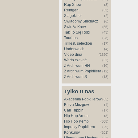
Rap Show
(3)
Rentgen
(53)
Stagekiller
(2)
Świadomy Słuchacz
(6)
Świeża Krew
(55)
Tak To Się Robi
(43)
Tourbus
(28)
Trillest. selection
(17)
Underwatch
(4)
Video dnia
(1520)
Warto czekać
(32)
Z Archiwum HH
(10)
Z Archiwum Popkillera
(12)
Z Archiwum S
(13)
Tylko u nas
Akademia Popkillerów
(65)
Burza Mózgów
(4)
Cali Trippin
(17)
Hip Hop Arena
(8)
Hip Hop Kemp
(308)
Imprezy Popkillera
(29)
Konkursy
(201)