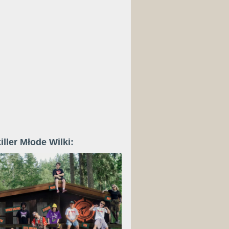
iller Młode Wilki: