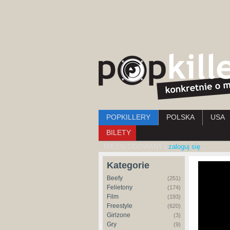
Menu główne
POPKILLERY
POLSKA
USA
BILETY
NIEZALOGOWANY |
zaloguj się
Kategorie
Beefy
(251)
Felietony
(174)
Film
(193)
Freestyle
(620)
Girlzone
(3)
Gry
(9)