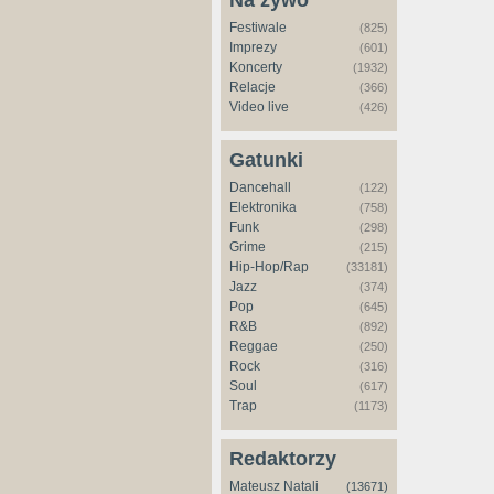
Na żywo
Festiwale
(825)
Imprezy
(601)
Koncerty
(1932)
Relacje
(366)
Video live
(426)
Gatunki
Dancehall
(122)
Elektronika
(758)
Funk
(298)
Grime
(215)
Hip-Hop/Rap
(33181)
Jazz
(374)
Pop
(645)
R&B
(892)
Reggae
(250)
Rock
(316)
Soul
(617)
Trap
(1173)
Redaktorzy
Mateusz Natali
(13671)