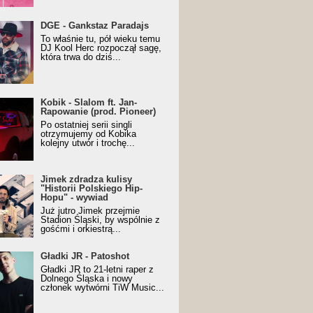
URALesko z nagrodą za
DGE - Gankstaz Paradajs
yczny/Trueschoolowy
To właśnie tu, pół wieku temu
m Roku (Popkillery 2023)
DJ Kool Herc rozpoczął sagę,
która trwa do dziś...
 - Slalom ft. Jan-
Kobik - Slalom ft. Jan-
wanie (prod. Pioneer)
Rapowanie (prod. Pioneer)
cial Music Visualiser]
Po ostatniej serii singli
otrzymujemy od Kobika
kolejny utwór i trochę...
k zdradza kulisy "Historii
Jimek zdradza kulisy
kiego Hip-Hopu" - wywiad
"Historii Polskiego Hip-
Hopu" - wywiad
Już jutro Jimek przejmie
Stadion Śląski, by wspólnie z
gośćmi i orkiestrą...
ki JR - Patoshot
Gładki JR - Patoshot
Gładki JR to 21-letni raper z
Dolnego Śląska i nowy
członek wytwórni TiW Music...