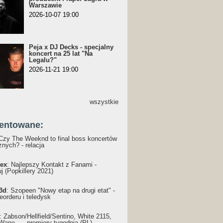
Warszawie
2026-10-07 19:00
Peja x DJ Decks - specjalny
koncert na 25 lat "Na
Legalu?"
2026-11-21 19:00
wszystkie
entowane:
 Czy The Weeknd to final boss koncertów
nych? - relacja
ex
: Najlepszy Kontakt z Fanami -
j (Popkillery 2021)
3d
: Szopeen "Nowy etap na drugi etat" -
reorderu i teledysk
: Żabson/Hellfield/Sentino, White 2115,
Wane... - premiery tygodnia (PL)