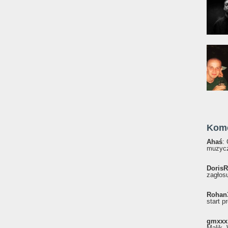
Kom
Ahaś
:
muzycz
DorisR
zagłosu
Rohan
start p
gmxxx
Malik, 