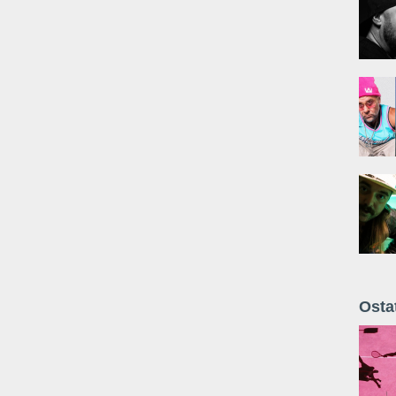
Osta
Żyt 