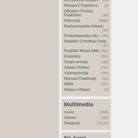
Microphone Masters
(23)
Mixtape'y Popkillera
(8)
Oficjalny Chrzest
Popkillera
(18)
Patronaty
(4566)
Podsumowania dekady
(30)
Podsumowania roku
(134)
Popkiller Christmas Party
(16)
Popkiller Młode Wilki
(352)
Popkillery
(352)
Single dekady
(132)
Splash Festival
(100)
Videowywiady
(754)
Warsaw Challenge
(61)
WBW
(167)
Wojna o Wawel
(3)
Multimedia
Audio
(7058)
Galerie
(286)
Teledyski
(12130)