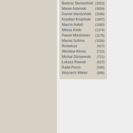
Bartosz Skolasiński
(3553)
Marek Adamski
(3059)
Daniel Wardziński
(2596)
Krystian Krupiński
(1997)
Marcin Natali
(1580)
Miłosz Kiełb
(1374)
Paweł Miedzielec
(1179)
Maciej Sulima
(1026)
Redakcja
(927)
Wiesław Kłoda
(722)
Michał Zdrojewski
(721)
Łukasz Rawski
(627)
Rafał Poros
(590)
Wojciech Wiktor
(586)