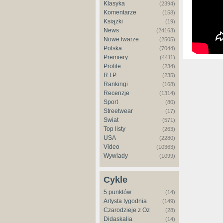
Klasyka
(2394)
Komentarze
(158)
Książki
(19)
News
(24163)
Nowe twarze
(2505)
Polska
(7044)
Premiery
(4411)
Profile
(234)
R.I.P.
(235)
Rankingi
(168)
Recenzje
(1314)
Sport
(80)
Streetwear
(17)
Świat
(571)
Top listy
(263)
USA
(2280)
Video
(10363)
Wywiady
(1099)
Cykle
5 punktów
(14)
Artysta tygodnia
(149)
Czarodzieje z Oz
(28)
Didaskalia
(14)