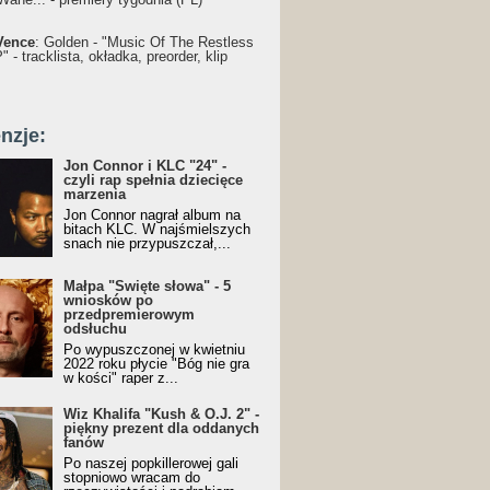
Vence
: Golden - "Music Of The Restless
 - tracklista, okładka, preorder, klip
nzje:
Jon Connor i KLC "24" -
czyli rap spełnia dziecięce
marzenia
Jon Connor nagrał album na
bitach KLC. W najśmielszych
snach nie przypuszczał,...
Małpa "Święte słowa" - 5
wniosków po
przedpremierowym
odsłuchu
Po wypuszczonej w kwietniu
2022 roku płycie "Bóg nie gra
w kości" raper z...
Wiz Khalifa "Kush & O.J. 2" -
piękny prezent dla oddanych
fanów
Po naszej popkillerowej gali
stopniowo wracam do