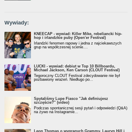
Wywiady:
KNEECAP - wywiad: Killer Mike, rebeliancki hip-
hop i irlandzkie puby (Open'er Festival)
Irlandzki fenomen rapowy i jedna z najciekawszych
grup na współczesnej scenie....
LUCKI - wywiad: debiut w Top 10 Billboardu,
Michael Jackson, Ken Carson (CLOUT Festival)
Tegoroczny CLOUT Festival zdecydowanie nie był
pozbawiony wrażeń. Niedługo po...
Spytaliśmy Lupe Fiasco "Jak definiujesz
szczęście?" (video)
Podczas spontanicznej sesji pytań i odpowiedzi (Q&A)
na żywo na Instagramie...
Leon Thomas o wygranych Grammy, Lauryn Hill i