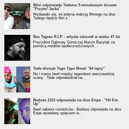
Wini odpowiada Tedemu 5-minutowym dissem
"Przytul Jacka"
Wydawało się, że jedyną reakcją Winiego na diss
Tedego będzie film z...
Bas Tajpan R.I.P. - artysta odszedł w wieku 47 lat
Prezydent Dąbrowy Górniczej Marcin Bazylak za
pomocą mediów społecznościowych...
Tede dissuje Tego Typa Mesa! "64 lajny"
No i mamy beef między legendami warszawskiej
sceny - Tede odpowiedział na...
Bedoes 2115 odpowiada na diss Eripe - "Hit Em
Up"
Beef nabiera rumieńców - Bedoes odpowiada na diss
Eripe wywołany spięciem w...