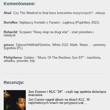
Komentowane:
Ahaś
: Czy The Weeknd to final boss koncertów muzycznych? - relacja
DorisRex
: Najlepszy Kontakt z Fanami - zagłosuj (Popkillery 2021)
Rohan3d
: Szopeen "Nowy etap na drugi etat" - start preorderu i
teledysk
gmxxx
: Żabson/Hellfield/Sentino, White 2115, Malik, Wane... - premiery
tygodnia (PL)
PhilipVence
: Golden - "Music Of The Restless Sun EP" - tracklista,
okładka, preorder, klip
Recenzje:
Jon Connor i KLC "24" - czyli rap spełnia dziecięce
marzenia
Jon Connor nagrał album na bitach KLC. W
najśmielszych snach nie przypuszczał,...