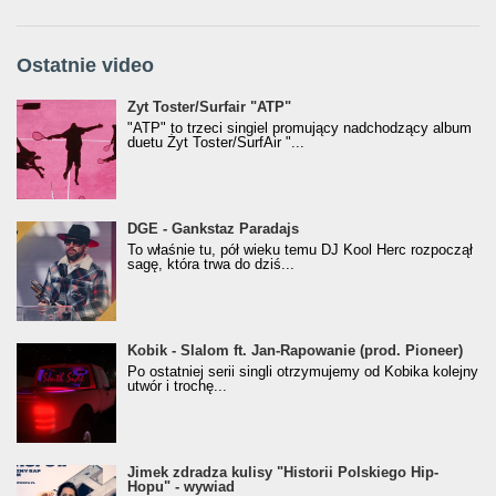
Ostatnie video
Żyt Toster/SurfAir - ATP VIDEO
Żyt Toster/Surfair "ATP"
"ATP" to trzeci singiel promujący nadchodzący album
duetu Żyt Toster/SurfAir "...
donGURALesko z nagrodą za
DGE - Gankstaz Paradajs
Klasyczny/Trueschoolowy Album Roku
To właśnie tu, pół wieku temu DJ Kool Herc rozpoczął
(Popkillery 2023)
sagę, która trwa do dziś...
Kobik - Slalom ft. Jan-Rapowanie (prod. Pioneer)
Kobik - Slalom ft. Jan-Rapowanie (prod. Pioneer)
[Official Music Visualiser]
Po ostatniej serii singli otrzymujemy od Kobika kolejny
utwór i trochę...
Jimek zdradza kulisy "Historii Polskiego Hip-
Jimek zdradza kulisy "Historii Polskiego Hip-
Hopu" - wywiad
Hopu" - wywiad