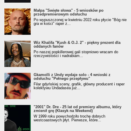
Małpa "Święte słowa" - 5 wniosków po
przedpremierowym odsłuchu
Po wypuszczonej w kwietniu 2022 roku płycie "Bóg nie
gra w kości" raper z...
Wiz Khalifa "Kush & O.J. 2" - piękny prezent dla
oddanych fanów
Po naszej popkillerowej gali stopniowo wracam do
rzeczywistości i nadrabiam...
Gkamolli z Undy wydaje solo - 4 wnioski z
odsłuchu "Pełnego przepływu"
Filar gdyńskiej sceny, grafik, główny producent i raper
kolektywu Undadasea już...
"2001" Dr. Dre - 25 lat od premiery albumu, który
zmienił grę (Klasyk na Weekend)
W 1999 roku powychodziło trochę dobrych
westcoastowych płyt. Pierwsze, które...