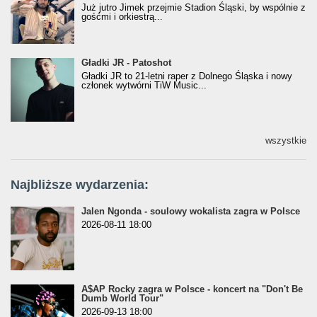
Już jutro Jimek przejmie Stadion Śląski, by wspólnie z
gośćmi i orkiestrą...
Gładki JR - Patoshot
Gładki JR - Patoshot
Gładki JR to 21-letni raper z Dolnego Śląska i nowy
członek wytwórni TiW Music...
wszystkie
Najbliższe wydarzenia:
Jalen Ngonda - soulowy wokalista zagra w Polsce
2026-08-11 18:00
A$AP Rocky zagra w Polsce - koncert na "Don't Be
Dumb World Tour"
2026-09-13 18:00