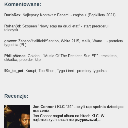
Komentowane:
DorisRex
: Najlepszy Kontakt z Fanami - zagłosuj (Popkillery 2021)
Rohan3d
: Szopeen "Nowy etap na drugi etat" - start preorderu i
teledysk
gmxxx
: Żabson/Hellfield/Sentino, White 2115, Malik, Wane... - premiery
tygodnia (PL)
PhilipVence
: Golden - "Music Of The Restless Sun EP" - tracklista,
okładka, preorder, klip
90s_to_pet
: Kurupt, Too Short, Tyga i inni - premiery tygodnia
Recenzje:
Jon Connor i KLC "24" - czyli rap spełnia dziecięce
marzenia
Jon Connor nagrał album na bitach KLC. W
najśmielszych snach nie przypuszczał,...