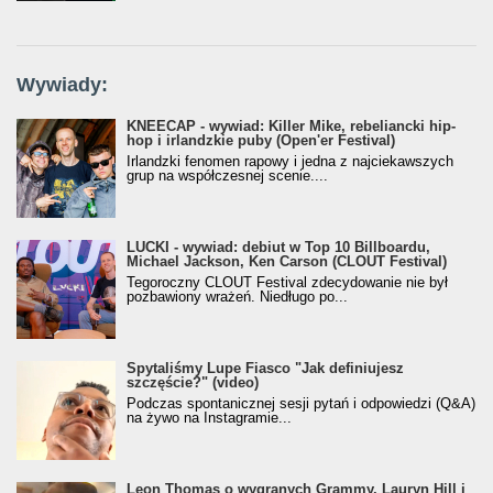
Wywiady:
KNEECAP - wywiad: Killer Mike, rebeliancki hip-
hop i irlandzkie puby (Open'er Festival)
Irlandzki fenomen rapowy i jedna z najciekawszych
grup na współczesnej scenie....
LUCKI - wywiad: debiut w Top 10 Billboardu,
Michael Jackson, Ken Carson (CLOUT Festival)
Tegoroczny CLOUT Festival zdecydowanie nie był
pozbawiony wrażeń. Niedługo po...
Spytaliśmy Lupe Fiasco "Jak definiujesz
szczęście?" (video)
Podczas spontanicznej sesji pytań i odpowiedzi (Q&A)
na żywo na Instagramie...
Leon Thomas o wygranych Grammy, Lauryn Hill i