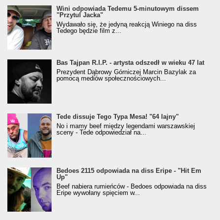
Wini odpowiada Tedemu 5-minutowym dissem
"Przytul Jacka"
Wydawało się, że jedyną reakcją Winiego na diss
Tedego będzie film z...
Bas Tajpan R.I.P. - artysta odszedł w wieku 47 lat
Prezydent Dąbrowy Górniczej Marcin Bazylak za
pomocą mediów społecznościowych...
Tede dissuje Tego Typa Mesa! "64 lajny"
No i mamy beef między legendami warszawskiej
sceny - Tede odpowiedział na...
Bedoes 2115 odpowiada na diss Eripe - "Hit Em
Up"
Beef nabiera rumieńców - Bedoes odpowiada na diss
Eripe wywołany spięciem w...