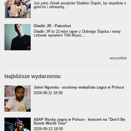
Już jutro Jimek przejmie Stadion Śląski, by wspólnie z
gośćmi i orkiestrą...
Gładki JR - Patoshot
Gładki JR - Patoshot
Gładki JR to 21-letni raper z Dolnego Śląska i nowy
członek wytwórni TiW Music...
wszystkie
Najbliższe wydarzenia:
Jalen Ngonda - soulowy wokalista zagra w Polsce
2026-08-11 18:00
A$AP Rocky zagra w Polsce - koncert na "Don't Be
Dumb World Tour"
2026-09-13 18:00