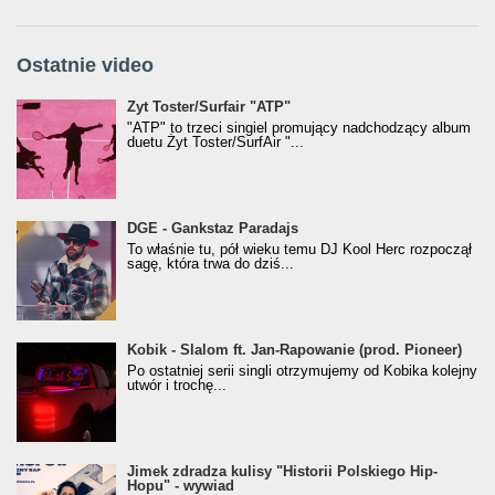
Ostatnie video
Żyt Toster/SurfAir - ATP VIDEO
Żyt Toster/Surfair "ATP"
"ATP" to trzeci singiel promujący nadchodzący album
duetu Żyt Toster/SurfAir "...
donGURALesko z nagrodą za
DGE - Gankstaz Paradajs
Klasyczny/Trueschoolowy Album Roku
To właśnie tu, pół wieku temu DJ Kool Herc rozpoczął
(Popkillery 2023)
sagę, która trwa do dziś...
Kobik - Slalom ft. Jan-Rapowanie (prod. Pioneer)
Kobik - Slalom ft. Jan-Rapowanie (prod. Pioneer)
[Official Music Visualiser]
Po ostatniej serii singli otrzymujemy od Kobika kolejny
utwór i trochę...
Jimek zdradza kulisy "Historii Polskiego Hip-
Jimek zdradza kulisy "Historii Polskiego Hip-
Hopu" - wywiad
Hopu" - wywiad