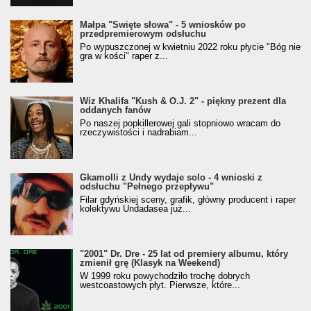
Małpa "Święte słowa" - 5 wniosków po
przedpremierowym odsłuchu
Po wypuszczonej w kwietniu 2022 roku płycie "Bóg nie
gra w kości" raper z...
Wiz Khalifa "Kush & O.J. 2" - piękny prezent dla
oddanych fanów
Po naszej popkillerowej gali stopniowo wracam do
rzeczywistości i nadrabiam...
Gkamolli z Undy wydaje solo - 4 wnioski z
odsłuchu "Pełnego przepływu"
Filar gdyńskiej sceny, grafik, główny producent i raper
kolektywu Undadasea już...
"2001" Dr. Dre - 25 lat od premiery albumu, który
zmienił grę (Klasyk na Weekend)
W 1999 roku powychodziło trochę dobrych
westcoastowych płyt. Pierwsze, które...