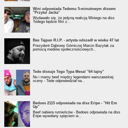
Wini odpowiada Tedemu 5-minutowym dissem
"Przytul Jacka"
Wydawało się, że jedyną reakcją Winiego na diss
Tedego będzie film z...
Bas Tajpan R.I.P. - artysta odszedł w wieku 47 lat
Prezydent Dąbrowy Górniczej Marcin Bazylak za
pomocą mediów społecznościowych...
Tede dissuje Tego Typa Mesa! "64 lajny"
No i mamy beef między legendami warszawskiej
sceny - Tede odpowiedział na...
Bedoes 2115 odpowiada na diss Eripe - "Hit Em
Up"
Beef nabiera rumieńców - Bedoes odpowiada na diss
Eripe wywołany spięciem w...