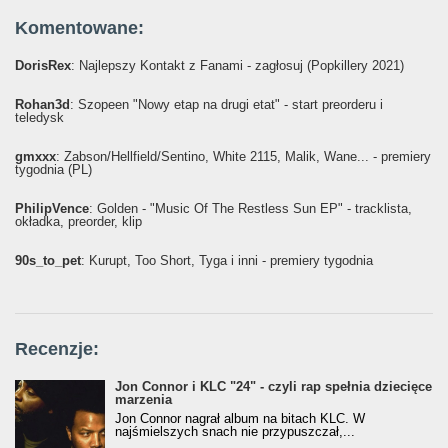
Komentowane:
DorisRex
: Najlepszy Kontakt z Fanami - zagłosuj (Popkillery 2021)
Rohan3d
: Szopeen "Nowy etap na drugi etat" - start preorderu i
teledysk
gmxxx
: Żabson/Hellfield/Sentino, White 2115, Malik, Wane... - premiery
tygodnia (PL)
PhilipVence
: Golden - "Music Of The Restless Sun EP" - tracklista,
okładka, preorder, klip
90s_to_pet
: Kurupt, Too Short, Tyga i inni - premiery tygodnia
Recenzje:
Jon Connor i KLC "24" - czyli rap spełnia dziecięce
marzenia
Jon Connor nagrał album na bitach KLC. W
najśmielszych snach nie przypuszczał,...