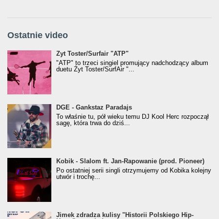
Ostatnie video
Żyt Toster/SurfAir - ATP VIDEO
Żyt Toster/Surfair "ATP"
"ATP" to trzeci singiel promujący nadchodzący album
duetu Żyt Toster/SurfAir "...
donGURALesko z nagrodą za
DGE - Gankstaz Paradajs
Klasyczny/Trueschoolowy Album Roku
To właśnie tu, pół wieku temu DJ Kool Herc rozpoczął
(Popkillery 2023)
sagę, która trwa do dziś...
Kobik - Slalom ft. Jan-Rapowanie (prod. Pioneer)
Kobik - Slalom ft. Jan-Rapowanie (prod. Pioneer)
[Official Music Visualiser]
Po ostatniej serii singli otrzymujemy od Kobika kolejny
utwór i trochę...
Jimek zdradza kulisy "Historii Polskiego Hip-
Jimek zdradza kulisy "Historii Polskiego Hip-