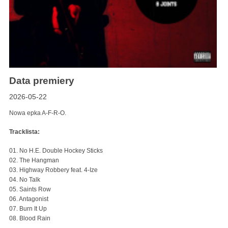
Data premiery
2026-05-22
Nowa epka A-F-R-O.
Tracklista:
01. No H.E. Double Hockey Sticks
02. The Hangman
03. Highway Robbery feat. 4-Ize
04. No Talk
05. Saints Row
06. Antagonist
07. Burn It Up
08. Blood Rain