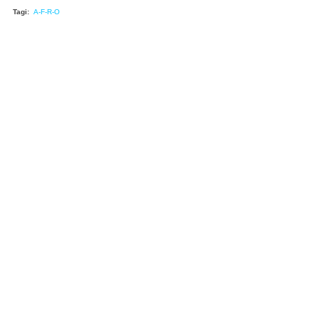
Tagi:
A-F-R-O