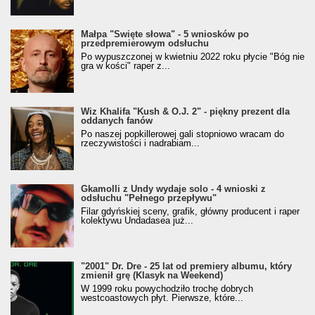
Małpa "Święte słowa" - 5 wniosków po
przedpremierowym odsłuchu
Po wypuszczonej w kwietniu 2022 roku płycie "Bóg nie
gra w kości" raper z...
Wiz Khalifa "Kush & O.J. 2" - piękny prezent dla
oddanych fanów
Po naszej popkillerowej gali stopniowo wracam do
rzeczywistości i nadrabiam...
Gkamolli z Undy wydaje solo - 4 wnioski z
odsłuchu "Pełnego przepływu"
Filar gdyńskiej sceny, grafik, główny producent i raper
kolektywu Undadasea już...
"2001" Dr. Dre - 25 lat od premiery albumu, który
zmienił grę (Klasyk na Weekend)
W 1999 roku powychodziło trochę dobrych
westcoastowych płyt. Pierwsze, które...