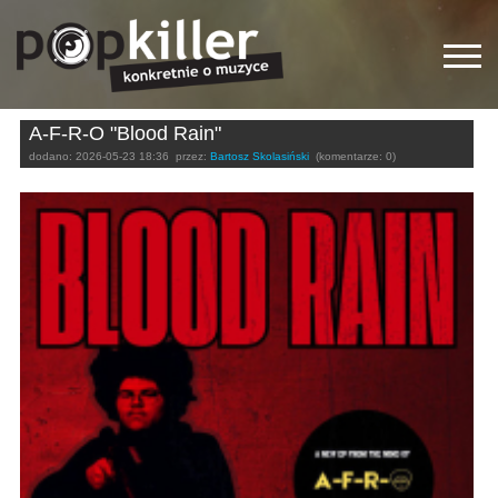
A-F-R-O "Blood Rain"
dodano:
2026-05-23 18:36
przez:
Bartosz Skolasiński
(komentarze: 0)