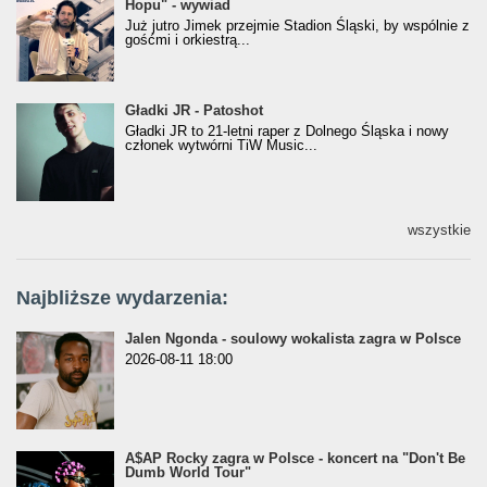
Hopu" - wywiad
Hopu" - wywiad
Już jutro Jimek przejmie Stadion Śląski, by wspólnie z
gośćmi i orkiestrą...
Gładki JR - Patoshot
Gładki JR - Patoshot
Gładki JR to 21-letni raper z Dolnego Śląska i nowy
członek wytwórni TiW Music...
wszystkie
Najbliższe wydarzenia:
Jalen Ngonda - soulowy wokalista zagra w Polsce
2026-08-11 18:00
A$AP Rocky zagra w Polsce - koncert na "Don't Be
Dumb World Tour"