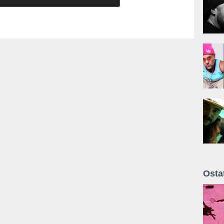
Osta
Żyt 