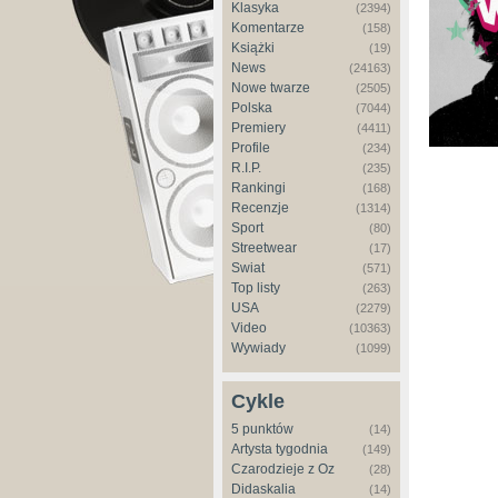
Klasyka
(2394)
Komentarze
(158)
Książki
(19)
News
(24163)
Nowe twarze
(2505)
Polska
(7044)
Premiery
(4411)
Profile
(234)
R.I.P.
(235)
Rankingi
(168)
Recenzje
(1314)
Sport
(80)
Streetwear
(17)
Świat
(571)
Top listy
(263)
USA
(2279)
Video
(10363)
Wywiady
(1099)
Cykle
5 punktów
(14)
Artysta tygodnia
(149)
Czarodzieje z Oz
(28)
Didaskalia
(14)