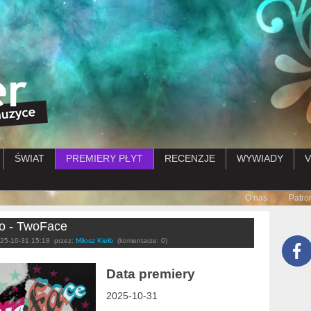
Przejdź do treści
ŚWIAT
PREMIERY PŁYT
RECENZJE
WYWIADY
V
Submenu
O nas
Patro
o - TwoFace
25-10-31 15:18
przez:
Miłosz Kiełb
(komentarze: 0)
Data premiery
2025-10-31