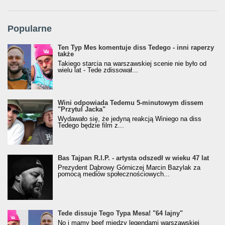
Popularne
Ten Typ Mes komentuje diss Tedego - inni raperzy
także
Takiego starcia na warszawskiej scenie nie było od
wielu lat - Tede zdissował...
Wini odpowiada Tedemu 5-minutowym dissem
"Przytul Jacka"
Wydawało się, że jedyną reakcją Winiego na diss
Tedego będzie film z...
Bas Tajpan R.I.P. - artysta odszedł w wieku 47 lat
Prezydent Dąbrowy Górniczej Marcin Bazylak za
pomocą mediów społecznościowych...
Tede dissuje Tego Typa Mesa! "64 lajny"
No i mamy beef między legendami warszawskiej