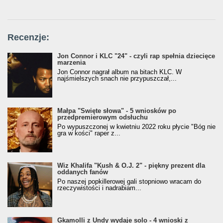
Recenzje:
Jon Connor i KLC "24" - czyli rap spełnia dziecięce
marzenia
Jon Connor nagrał album na bitach KLC. W
najśmielszych snach nie przypuszczał,...
Małpa "Święte słowa" - 5 wniosków po
przedpremierowym odsłuchu
Po wypuszczonej w kwietniu 2022 roku płycie "Bóg nie
gra w kości" raper z...
Wiz Khalifa "Kush & O.J. 2" - piękny prezent dla
oddanych fanów
Po naszej popkillerowej gali stopniowo wracam do
rzeczywistości i nadrabiam...
Gkamolli z Undy wydaje solo - 4 wnioski z