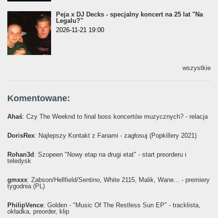
Peja x DJ Decks - specjalny koncert na 25 lat "Na
Legalu?"
2026-11-21 19:00
wszystkie
Komentowane:
Ahaś
: Czy The Weeknd to final boss koncertów muzycznych? - relacja
DorisRex
: Najlepszy Kontakt z Fanami - zagłosuj (Popkillery 2021)
Rohan3d
: Szopeen "Nowy etap na drugi etat" - start preorderu i
teledysk
gmxxx
: Żabson/Hellfield/Sentino, White 2115, Malik, Wane... - premiery
tygodnia (PL)
PhilipVence
: Golden - "Music Of The Restless Sun EP" - tracklista,
okładka, preorder, klip