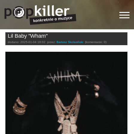
Lil Baby "Wham"
dodano:
2025-01-04 18:02
przez:
Bartosz Skolasiński
(komentarze: 0)