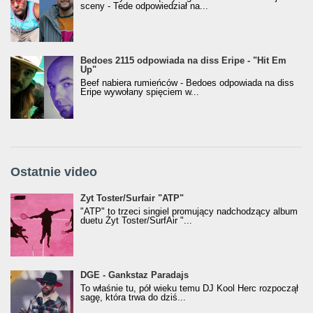
sceny - Tede odpowiedział na...
Bedoes 2115 odpowiada na diss Eripe - "Hit Em
Up"
Beef nabiera rumieńców - Bedoes odpowiada na diss
Eripe wywołany spięciem w...
Ostatnie video
Żyt Toster/SurfAir - ATP VIDEO
Żyt Toster/Surfair "ATP"
"ATP" to trzeci singiel promujący nadchodzący album
duetu Żyt Toster/SurfAir "...
donGURALesko z nagrodą za
DGE - Gankstaz Paradajs
Klasyczny/Trueschoolowy Album Roku
To właśnie tu, pół wieku temu DJ Kool Herc rozpoczął
(Popkillery 2023)
sagę, która trwa do dziś...