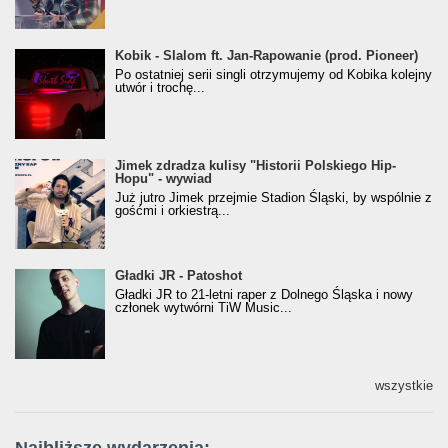
Kobik - Slalom ft. Jan-Rapowanie (prod. Pioneer)
Kobik - Slalom ft. Jan-Rapowanie (prod. Pioneer)
[Official Music Visualiser]
Po ostatniej serii singli otrzymujemy od Kobika kolejny
utwór i trochę...
Jimek zdradza kulisy "Historii Polskiego Hip-
Jimek zdradza kulisy "Historii Polskiego Hip-
Hopu" - wywiad
Hopu" - wywiad
Już jutro Jimek przejmie Stadion Śląski, by wspólnie z
gośćmi i orkiestrą...
Gładki JR - Patoshot
Gładki JR - Patoshot
Gładki JR to 21-letni raper z Dolnego Śląska i nowy
członek wytwórni TiW Music...
wszystkie