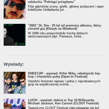
odsłuchu "Pełnego przepływu"
Filar gdyńskiej sceny, grafik, główny producent i raper
kolektywu Undadasea już...
"2001" Dr. Dre - 25 lat od premiery albumu, który
zmienił grę (Klasyk na Weekend)
W 1999 roku powychodziło trochę dobrych
westcoastowych płyt. Pierwsze, które...
Wywiady:
KNEECAP - wywiad: Killer Mike, rebeliancki hip-
hop i irlandzkie puby (Open'er Festival)
Irlandzki fenomen rapowy i jedna z najciekawszych
grup na współczesnej scenie....
LUCKI - wywiad: debiut w Top 10 Billboardu,
Michael Jackson, Ken Carson (CLOUT Festival)
Tegoroczny CLOUT Festival zdecydowanie nie był