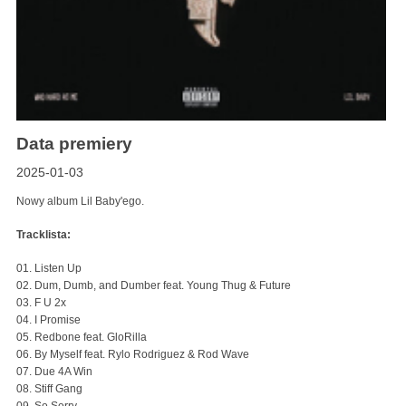
Data premiery
2025-01-03
Nowy album Lil Baby'ego.
Tracklista:
01. Listen Up
02. Dum, Dumb, and Dumber feat. Young Thug & Future
03. F U 2x
04. I Promise
05. Redbone feat. GloRilla
06. By Myself feat. Rylo Rodriguez & Rod Wave
07. Due 4A Win
08. Stiff Gang