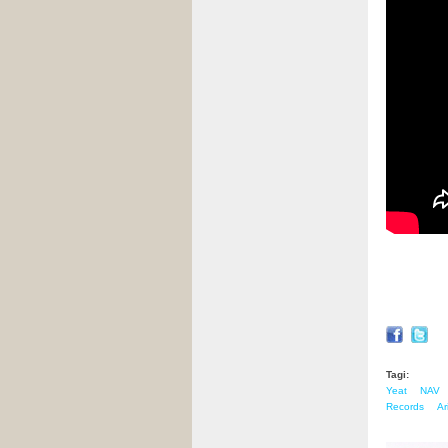
John Leg
Music V
Tagi:
Yeat
NAV
Records
Ar