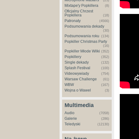
Microphone Masters
(23)
Mixtape'y Popkillera
(8)
Oficjalny Chrzest
Popkillera
(18)
NBA You
Patronaty
(4566)
Podsumowania dekady
(30)
Podsumowania roku
(134)
Popkiller Christmas Party
(16)
Popkiller Młode Wilki
(352)
Popkillery
(352)
Single dekady
(132)
Splash Festival
(100)
Videowywiady
(754)
Warsaw Challenge
(61)
WBW
(167)
Wojna o Wawel
(3)
Sampa T
Multimedia
Audio
(7058)
Galerie
(286)
Teledyski
(12130)