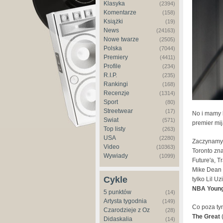
Klasyka
(2394)
Komentarze
(158)
Książki
(19)
News
(24163)
Nowe twarze
(2505)
Polska
(7044)
Premiery
(4411)
Profile
(234)
R.I.P.
(235)
Rankingi
(168)
Recenzje
(1314)
Sport
(80)
Streetwear
(17)
No i mamy 
Świat
(571)
premier mi
Top listy
(263)
USA
(2280)
Zaczynamy
Video
(10363)
Toronto zna
Wywiady
(1099)
Future'a, T
Mike Dean 
Cykle
tylko Lil U
NBA Youn
5 punktów
(14)
Artysta tygodnia
(149)
Co poza ty
Czarodzieje z Oz
(28)
The Great
(
Didaskalia
(14)