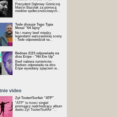
Prezydent Dąbrowy Górniczej
Marcin Bazylak za pomocą
mediów społecznościowych...
Tede dissuje Tego Typa
Mesa! "64 lajny"
No i mamy beef między
legendami warszawskiej sceny
- Tede odpowiedział na...
Bedoes 2115 odpowiada na
diss Eripe - "Hit Em Up"
Beef nabiera rumieńców -
Bedoes odpowiada na diss
Eripe wywołany spięciem w...
tnie video
Toster/SurfAir - ATP VIDEO
Żyt Toster/Surfair "ATP"
"ATP" to trzeci singiel
promujący nadchodzący album
duetu Żyt Toster/SurfAir "...