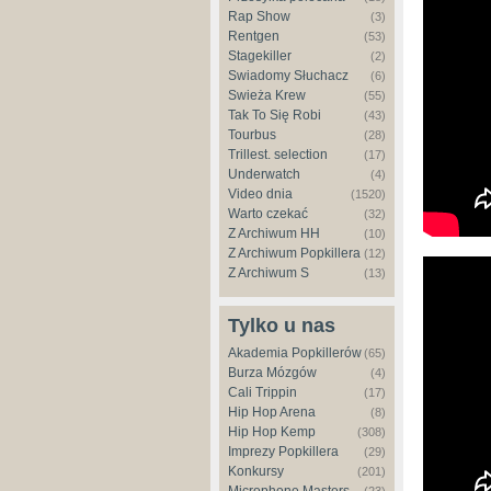
Audio)
Rap Show
(3)
Rentgen
(53)
Stagekiller
(2)
Świadomy Słuchacz
(6)
Świeża Krew
(55)
Tak To Się Robi
(43)
Tourbus
(28)
Trillest. selection
(17)
Underwatch
(4)
Video dnia
(1520)
Warto czekać
(32)
Z Archiwum HH
(10)
Z Archiwum Popkillera
(12)
Flawlëss
Z Archiwum S
(13)
Tylko u nas
Akademia Popkillerów
(65)
Burza Mózgów
(4)
Cali Trippin
(17)
Hip Hop Arena
(8)
Hip Hop Kemp
(308)
Imprezy Popkillera
(29)
Konkursy
(201)