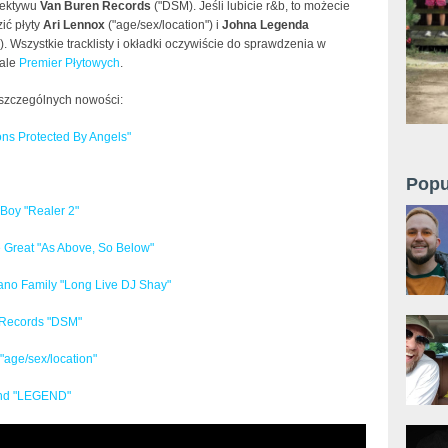
olektywu
Van Buren Records
("DSM). Jeśli lubicie r&b, to możecie
ić płyty
Ari Lennox
("age/sex/location") i
Johna Legenda
 Wszystkie tracklisty i okładki oczywiście do sprawdzenia w
iale
Premier Płytowych
.
oszczególnych nowości:
s Protected By Angels"
Popu
oy "Realer 2"
Great "As Above, So Below"
ano Family "Long Live DJ Shay"
 Records "DSM"
"age/sex/location"
nd "LEGEND"
n Toliver - "One Time" feat. Future (Official