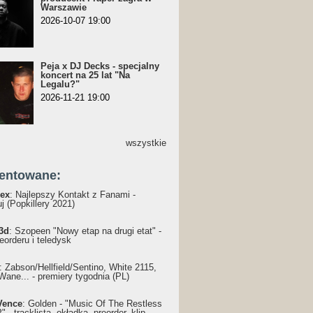
Warszawie
2026-10-07 19:00
Peja x DJ Decks - specjalny
koncert na 25 lat "Na
Legalu?"
2026-11-21 19:00
wszystkie
entowane:
ex
: Najlepszy Kontakt z Fanami -
j (Popkillery 2021)
3d
: Szopeen "Nowy etap na drugi etat" -
reorderu i teledysk
: Żabson/Hellfield/Sentino, White 2115,
Wane... - premiery tygodnia (PL)
Vence
: Golden - "Music Of The Restless
 - tracklista, okładka, preorder, klip