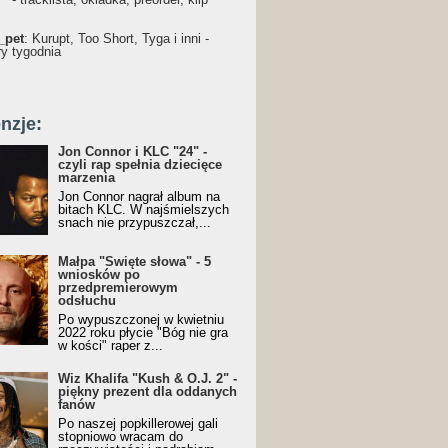
_pet
: Kurupt, Too Short, Tyga i inni -
ry tygodnia
nzje:
Jon Connor i KLC "24" -
czyli rap spełnia dziecięce
marzenia
Jon Connor nagrał album na
bitach KLC. W najśmielszych
snach nie przypuszczał,...
Małpa "Święte słowa" - 5
wniosków po
przedpremierowym
odsłuchu
Po wypuszczonej w kwietniu
2022 roku płycie "Bóg nie gra
w kości" raper z...
Wiz Khalifa "Kush & O.J. 2" -
piękny prezent dla oddanych
fanów
Po naszej popkillerowej gali
stopniowo wracam do