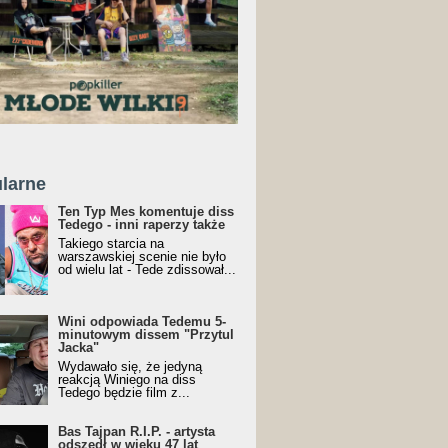
larne
Ten Typ Mes komentuje diss
Tedego - inni raperzy także
Takiego starcia na
warszawskiej scenie nie było
od wielu lat - Tede zdissował...
Wini odpowiada Tedemu 5-
minutowym dissem "Przytul
Jacka"
Wydawało się, że jedyną
reakcją Winiego na diss
Tedego będzie film z...
Bas Tajpan R.I.P. - artysta
odszedł w wieku 47 lat