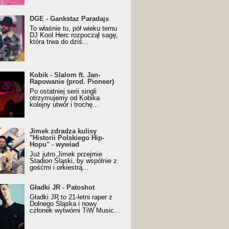
URALesko z nagrodą za
DGE - Gankstaz Paradajs
yczny/Trueschoolowy
To właśnie tu, pół wieku temu
m Roku (Popkillery 2023)
DJ Kool Herc rozpoczął sagę,
która trwa do dziś...
 - Slalom ft. Jan-
Kobik - Slalom ft. Jan-
wanie (prod. Pioneer)
Rapowanie (prod. Pioneer)
cial Music Visualiser]
Po ostatniej serii singli
otrzymujemy od Kobika
kolejny utwór i trochę...
k zdradza kulisy "Historii
Jimek zdradza kulisy
kiego Hip-Hopu" - wywiad
"Historii Polskiego Hip-
Hopu" - wywiad
Już jutro Jimek przejmie
Stadion Śląski, by wspólnie z
gośćmi i orkiestrą...
ki JR - Patoshot
Gładki JR - Patoshot
Gładki JR to 21-letni raper z
Dolnego Śląska i nowy
członek wytwórni TiW Music...