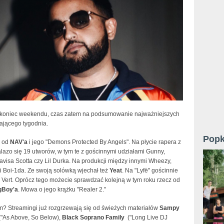
koniec weekendu, czas zatem na podsumowanie najważniejszych
jającego tygodnia.
Popk
 od
NAV'a
i jego "Demons Protected By Angels". Na płycie rapera z
lazo się 19 utworów, w tym te z gościnnymi udziałami Gunny,
ravisa Scotta czy Lil Durka. Na produkcji między innymi Wheezy,
i Boi-1da. Ze swoją solówką wjechał też
Yeat
. Na "
Lyfë" gościnnie
zi Vert. Oprócz tego możecie sprawdzać kolejną w tym roku rzecz od
gBoy'a
. Mowa o jego krążku "Realer 2."
m? Streamingi już rozgrzewają się od świeżych materiałów
Sampy
"As Above, So Below),
Black Soprano Family
("Long Live DJ