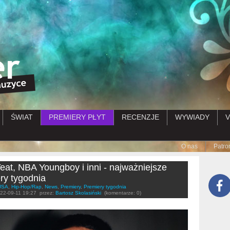
Przejdź do treści
ŚWIAT
PREMIERY PŁYT
RECENZJE
WYWIADY
V
Submenu
O nas
Patro
eat, NBA Youngboy i inni - najważniejsze
ry tygodnia
USA
,
Hip-Hop/Rap
,
News
,
Premiery
,
Premiery tygodnia
22-09-11 19:27
przez:
Bartosz Skolasiński
(komentarze: 0)