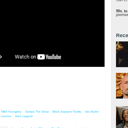
end - All She Wanna Do (feat. Saweetie) (Official
ideo)
90s_to
premie
Rece
NBA Youngboy
Sampa The Great
Black Soprano Family
Van Buren
i Lennox
John Legend