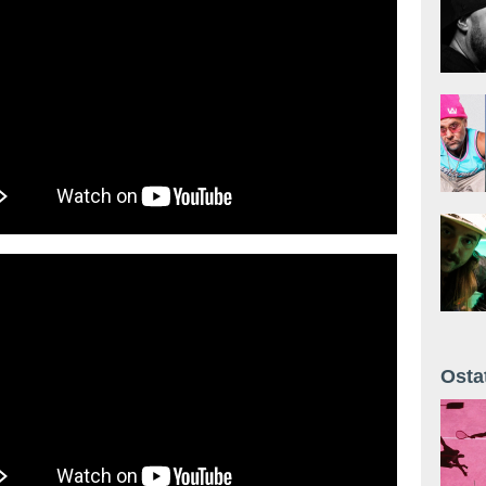
 (feat. Lil Uzi Vert) [Official Audio]
Osta
Żyt 