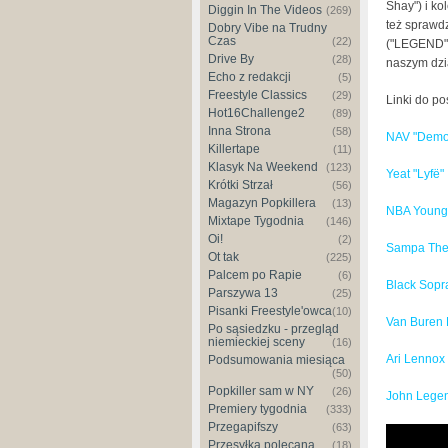
Shay") i k
Diggin In The Videos
(269)
też sprawdz
Dobry Vibe na Trudny
Czas
(22)
("LEGEND").
Drive By
(28)
naszym dz
Echo z redakcji
(5)
Freestyle Classics
(29)
Linki do p
Hot16Challenge2
(89)
Inna Strona
(58)
NAV "Demon
Killertape
(11)
Klasyk Na Weekend
(123)
Yeat "Lyfë"
Krótki Strzał
(56)
Magazyn Popkillera
(13)
NBA YoungB
Mixtape Tygodnia
(146)
Oi!
(2)
Sampa The 
Ot tak
(225)
Palcem po Rapie
(6)
Black Sopr
Parszywa 13
(25)
Pisanki Freestyle'owca
(10)
Van Buren
Po sąsiedzku - przegląd
niemieckiej sceny
(16)
Ari Lennox 
Podsumowania miesiąca
(50)
Popkiller sam w NY
(26)
John Lege
Premiery tygodnia
(333)
Przegapifszy
(63)
NAV & Do
Przesyłka polecana
(18)