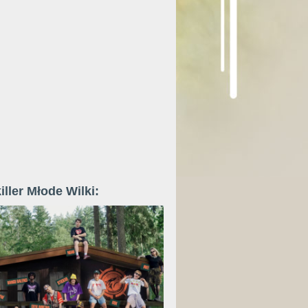
iller Młode Wilki: