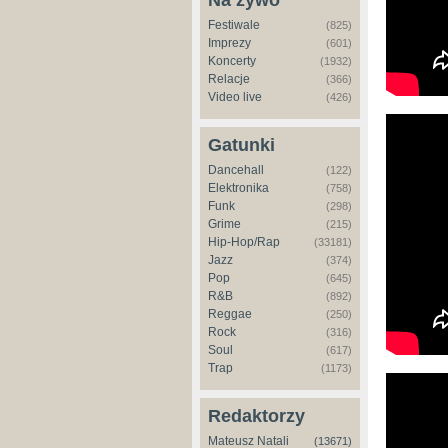
Na żywo
Festiwale
(825)
Imprezy
(601)
Koncerty
(1932)
Relacje
(366)
Video live
(426)
Times Is
Gatunki
Dancehall
(122)
Elektronika
(758)
Funk
(298)
Grime
(215)
Hip-Hop/Rap
(33181)
Jazz
(374)
Pop
(645)
R&B
(892)
Reggae
(250)
Rock
(316)
Soul
(617)
Trap
(1173)
Van Bur
Redaktorzy
Mateusz Natali
(13671)