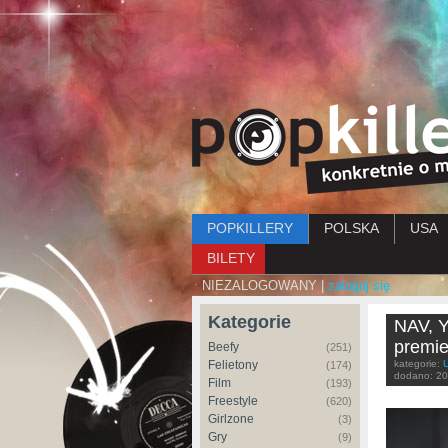
Menu główne
POPKILLERY
POLSKA
USA
BILETY
NIEZALOGOWANY |
zaloguj się
Kategorie
NAV, Y
premie
Beefy
(251)
Felietony
kategorie:
(174)
dodano:
20
Film
(193)
Freestyle
(620)
Girlzone
(3)
Gry
(9)