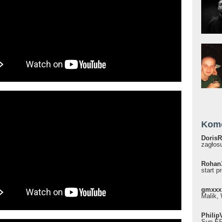
ox, CHLÖE - Leak It (Official Audio)
Kom
DorisR
zagłosu
Rohan
start p
gmxxx
Malik, 
Philip
Sun EP"