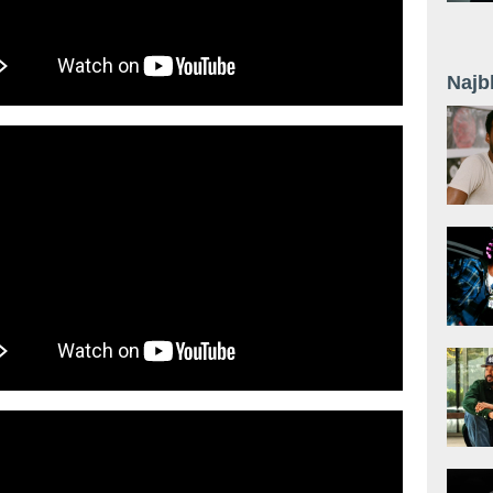
Najb
 Rough (Official Music Video)
en Records - FOUL (Official Video)