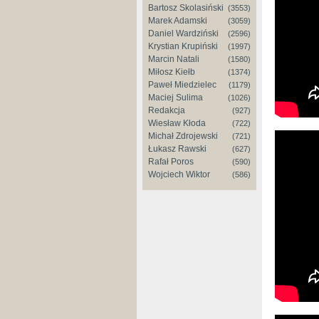
Bartosz Skolasiński
(3553)
Marek Adamski
(3059)
Daniel Wardziński
(2596)
Krystian Krupiński
(1997)
Marcin Natali
(1580)
Miłosz Kiełb
(1374)
Paweł Miedzielec
(1179)
Maciej Sulima
(1026)
Redakcja
(927)
Wiesław Kłoda
(722)
Michał Zdrojewski
(721)
Ari Lenn
Łukasz Rawski
(627)
Rafał Poros
(590)
Wojciech Wiktor
(586)