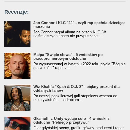
Recenzje:
Jon Connor i KLC "24" - czyli rap spełnia dziecięce
marzenia
Jon Connor nagrał album na bitach KLC. W
najśmielszych snach nie przypuszczał,...
Małpa "Święte słowa" - 5 wniosków po
przedpremierowym odsłuchu
Po wypuszczonej w kwietniu 2022 roku płycie "Bóg nie
gra w kości" raper z...
Wiz Khalifa "Kush & O.J. 2" - piękny prezent dla
oddanych fanów
Po naszej popkillerowej gali stopniowo wracam do
rzeczywistości i nadrabiam...
Gkamolli z Undy wydaje solo - 4 wnioski z
odsłuchu "Pełnego przepływu"
Filar gdyńskiej sceny, grafik, główny producent i raper