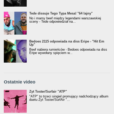
Tede dissuje Tego Typa Mesa! "64 lajny"
No i mamy beef między legendami warszawskiej
sceny - Tede odpowiedział na...
Bedoes 2115 odpowiada na diss Eripe - "Hit Em
Up"
Beef nabiera rumieńców - Bedoes odpowiada na diss
Eripe wywołany spięciem w...
Ostatnie video
Żyt Toster/SurfAir - ATP VIDEO
Żyt Toster/Surfair "ATP"
"ATP" to trzeci singiel promujący nadchodzący album
duetu Żyt Toster/SurfAir "...