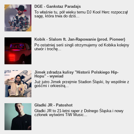
donGURALesko z nagrodą za
DGE - Gankstaz Paradajs
Klasyczny/Trueschoolowy Album Roku
To właśnie tu, pół wieku temu DJ Kool Herc rozpoczął
(Popkillery 2023)
sagę, która trwa do dziś...
Kobik - Slalom ft. Jan-Rapowanie (prod. Pioneer)
Kobik - Slalom ft. Jan-Rapowanie (prod. Pioneer)
[Official Music Visualiser]
Po ostatniej serii singli otrzymujemy od Kobika kolejny
utwór i trochę...
Jimek zdradza kulisy "Historii Polskiego Hip-
Jimek zdradza kulisy "Historii Polskiego Hip-
Hopu" - wywiad
Hopu" - wywiad
Już jutro Jimek przejmie Stadion Śląski, by wspólnie z
gośćmi i orkiestrą...
Gładki JR - Patoshot
Gładki JR - Patoshot
Gładki JR to 21-letni raper z Dolnego Śląska i nowy
członek wytwórni TiW Music...