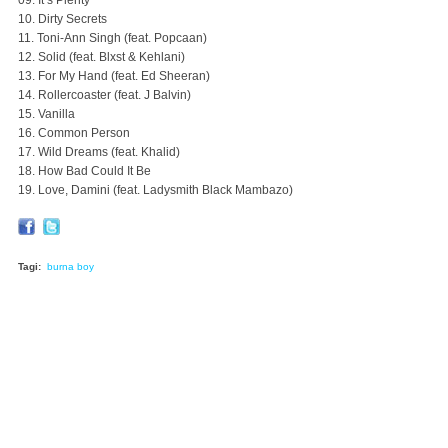
09. It’s Plenty
10. Dirty Secrets
11. Toni-Ann Singh (feat. Popcaan)
12. Solid (feat. Blxst & Kehlani)
13. For My Hand (feat. Ed Sheeran)
14. Rollercoaster (feat. J Balvin)
15. Vanilla
16. Common Person
17. Wild Dreams (feat. Khalid)
18. How Bad Could It Be
19. Love, Damini (feat. Ladysmith Black Mambazo)
Tagi:
burna boy