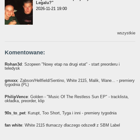
Legalu?"
2026-11-21 19:00
wszystkie
Komentowane:
Rohan3d
: Szopeen "Nowy etap na drugi etat" - start preorderu i
teledysk
gmxxx
: Żabson/Hellfield/Sentino, White 2115, Malik, Wane... - premiery
tygodnia (PL)
PhilipVence
: Golden - "Music Of The Restless Sun EP" - tracklista,
okładka, preorder, klip
90s_to_pet
: Kurupt, Too Short, Tyga i inni - premiery tygodnia
fan white
: White 2115 tłumaczy dlaczego odszedł z SBM Label