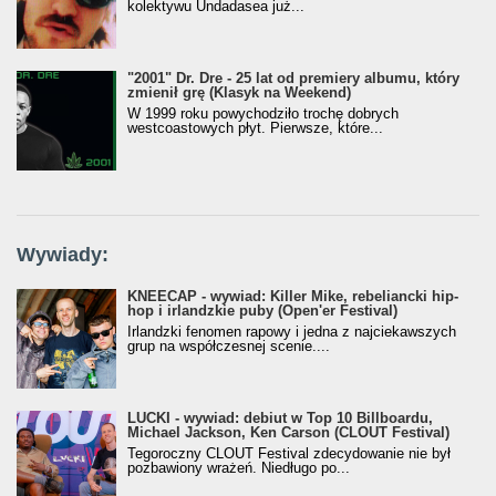
kolektywu Undadasea już...
"2001" Dr. Dre - 25 lat od premiery albumu, który
zmienił grę (Klasyk na Weekend)
W 1999 roku powychodziło trochę dobrych
westcoastowych płyt. Pierwsze, które...
Wywiady:
KNEECAP - wywiad: Killer Mike, rebeliancki hip-
hop i irlandzkie puby (Open'er Festival)
Irlandzki fenomen rapowy i jedna z najciekawszych
grup na współczesnej scenie....
LUCKI - wywiad: debiut w Top 10 Billboardu,
Michael Jackson, Ken Carson (CLOUT Festival)
Tegoroczny CLOUT Festival zdecydowanie nie był
pozbawiony wrażeń. Niedługo po...