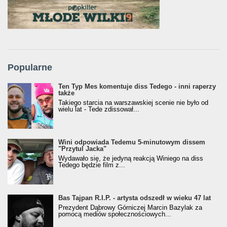
Popularne
Ten Typ Mes komentuje diss Tedego - inni raperzy
także
Takiego starcia na warszawskiej scenie nie było od
wielu lat - Tede zdissował...
Wini odpowiada Tedemu 5-minutowym dissem
"Przytul Jacka"
Wydawało się, że jedyną reakcją Winiego na diss
Tedego będzie film z...
Bas Tajpan R.I.P. - artysta odszedł w wieku 47 lat
Prezydent Dąbrowy Górniczej Marcin Bazylak za
pomocą mediów społecznościowych...