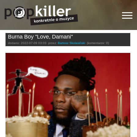
Burna Boy "Love, Damani"
dodano:
2022-07-09 03:03
przez:
Bartosz Skolasiński
(komentarze: 0)