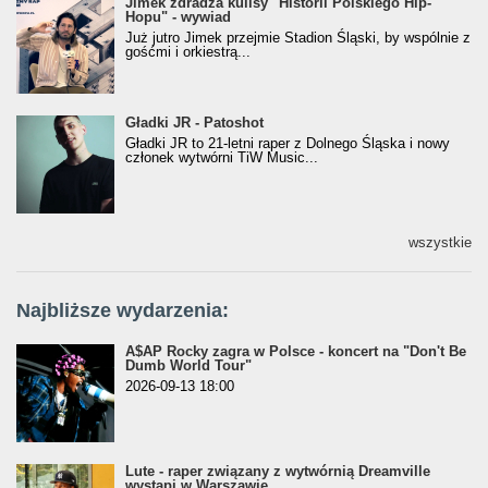
Jimek zdradza kulisy "Historii Polskiego Hip-
Jimek zdradza kulisy "Historii Polskiego Hip-
Hopu" - wywiad
Hopu" - wywiad
Już jutro Jimek przejmie Stadion Śląski, by wspólnie z
gośćmi i orkiestrą...
Gładki JR - Patoshot
Gładki JR - Patoshot
Gładki JR to 21-letni raper z Dolnego Śląska i nowy
członek wytwórni TiW Music...
wszystkie
Najbliższe wydarzenia:
A$AP Rocky zagra w Polsce - koncert na "Don't Be
Dumb World Tour"
2026-09-13 18:00
Lute - raper związany z wytwórnią Dreamville
wystąpi w Warszawie