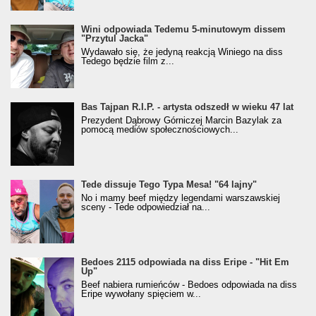
Wini odpowiada Tedemu 5-minutowym dissem
"Przytul Jacka"
Wydawało się, że jedyną reakcją Winiego na diss
Tedego będzie film z...
Bas Tajpan R.I.P. - artysta odszedł w wieku 47 lat
Prezydent Dąbrowy Górniczej Marcin Bazylak za
pomocą mediów społecznościowych...
Tede dissuje Tego Typa Mesa! "64 lajny"
No i mamy beef między legendami warszawskiej
sceny - Tede odpowiedział na...
Bedoes 2115 odpowiada na diss Eripe - "Hit Em
Up"
Beef nabiera rumieńców - Bedoes odpowiada na diss
Eripe wywołany spięciem w...