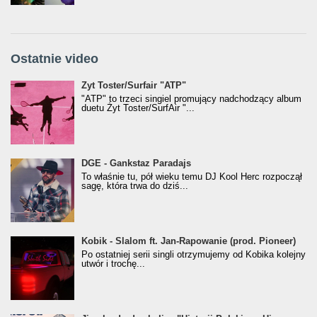
Ostatnie video
Żyt Toster/SurfAir - ATP VIDEO
Żyt Toster/Surfair "ATP"
"ATP" to trzeci singiel promujący nadchodzący album
duetu Żyt Toster/SurfAir "...
donGURALesko z nagrodą za
DGE - Gankstaz Paradajs
Klasyczny/Trueschoolowy Album Roku
To właśnie tu, pół wieku temu DJ Kool Herc rozpoczął
(Popkillery 2023)
sagę, która trwa do dziś...
Kobik - Slalom ft. Jan-Rapowanie (prod. Pioneer)
Kobik - Slalom ft. Jan-Rapowanie (prod. Pioneer)
[Official Music Visualiser]
Po ostatniej serii singli otrzymujemy od Kobika kolejny
utwór i trochę...