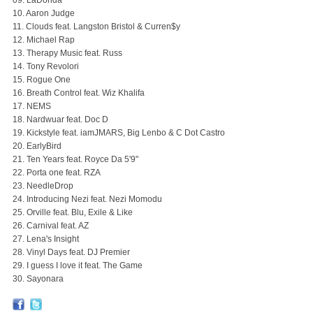
09. LaDonda
10. Aaron Judge
11. Clouds feat. Langston Bristol & Curren$y
12. Michael Rap
13. Therapy Music feat. Russ
14. Tony Revolori
15. Rogue One
16. Breath Control feat. Wiz Khalifa
17. NEMS
18. Nardwuar feat. Doc D
19. Kickstyle feat. iamJMARS, Big Lenbo & C Dot Castro
20. EarlyBird
21. Ten Years feat. Royce Da 5'9"
22. Porta one feat. RZA
23. NeedleDrop
24. Introducing Nezi feat. Nezi Momodu
25. Orville feat. Blu, Exile & Like
26. Carnival feat. AZ
27. Lena's Insight
28. Vinyl Days feat. DJ Premier
29. I guess I love it feat. The Game
30. Sayonara