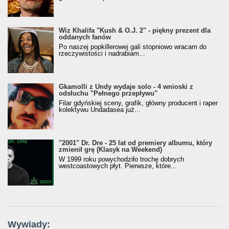
Wiz Khalifa "Kush & O.J. 2" - piękny prezent dla
oddanych fanów
Po naszej popkillerowej gali stopniowo wracam do
rzeczywistości i nadrabiam...
Gkamolli z Undy wydaje solo - 4 wnioski z
odsłuchu "Pełnego przepływu"
Filar gdyńskiej sceny, grafik, główny producent i raper
kolektywu Undadasea już...
"2001" Dr. Dre - 25 lat od premiery albumu, który
zmienił grę (Klasyk na Weekend)
W 1999 roku powychodziło trochę dobrych
westcoastowych płyt. Pierwsze, które...
Wywiady: