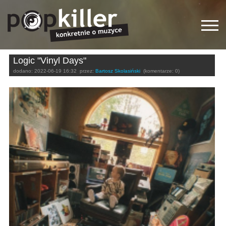
Logic "Vinyl Days"
dodano:
2022-06-19 16:32
przez:
Bartosz Skolasiński
(komentarze: 0)