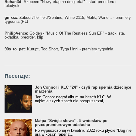
Rohan3d
: Szopeen "Nowy etap na drugi etat" - start preorderu i
teledysk
gmxxx
: Żabson/Hellfield/Sentino, White 2115, Malik, Wane... - premiery
tygodnia (PL)
PhilipVence
: Golden - "Music Of The Restless Sun EP" - tracklista,
okładka, preorder, klip
90s_to_pet
: Kurupt, Too Short, Tyga i inni - premiery tygodnia
Recenzje:
Jon Connor i KLC "24" - czyli rap spełnia dziecięce
marzenia
Jon Connor nagrał album na bitach KLC. W
najśmielszych snach nie przypuszczał,...
Małpa "Święte słowa" - 5 wniosków po
przedpremierowym odsłuchu
Po wypuszczonej w kwietniu 2022 roku płycie "Bóg nie
gra w kości" raper z...