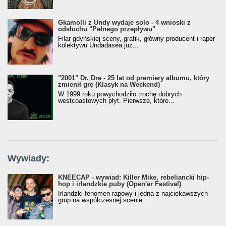
Gkamolli z Undy wydaje solo - 4 wnioski z
odsłuchu "Pełnego przepływu"
Filar gdyńskiej sceny, grafik, główny producent i raper
kolektywu Undadasea już...
"2001" Dr. Dre - 25 lat od premiery albumu, który
zmienił grę (Klasyk na Weekend)
W 1999 roku powychodziło trochę dobrych
westcoastowych płyt. Pierwsze, które...
Wywiady:
KNEECAP - wywiad: Killer Mike, rebeliancki hip-
hop i irlandzkie puby (Open'er Festival)
Irlandzki fenomen rapowy i jedna z najciekawszych
grup na współczesnej scenie....