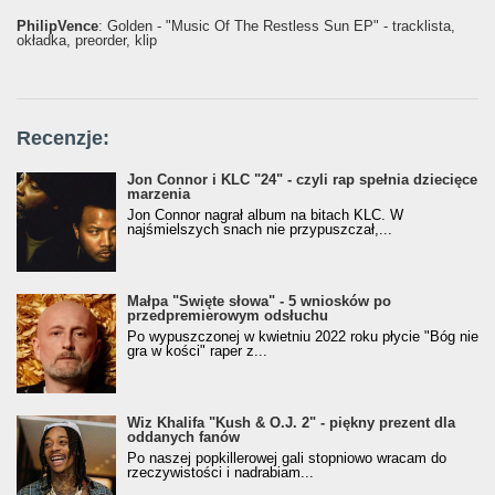
PhilipVence
: Golden - "Music Of The Restless Sun EP" - tracklista,
okładka, preorder, klip
Recenzje:
Jon Connor i KLC "24" - czyli rap spełnia dziecięce
marzenia
Jon Connor nagrał album na bitach KLC. W
najśmielszych snach nie przypuszczał,...
Małpa "Święte słowa" - 5 wniosków po
przedpremierowym odsłuchu
Po wypuszczonej w kwietniu 2022 roku płycie "Bóg nie
gra w kości" raper z...
Wiz Khalifa "Kush & O.J. 2" - piękny prezent dla
oddanych fanów
Po naszej popkillerowej gali stopniowo wracam do
rzeczywistości i nadrabiam...