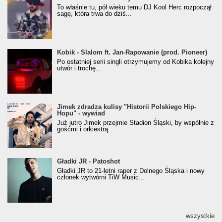
Klasyczny/Trueschoolowy Album Roku
To właśnie tu, pół wieku temu DJ Kool Herc rozpoczął
(Popkillery 2023)
sagę, która trwa do dziś...
Kobik - Slalom ft. Jan-Rapowanie (prod. Pioneer)
Kobik - Slalom ft. Jan-Rapowanie (prod. Pioneer)
[Official Music Visualiser]
Po ostatniej serii singli otrzymujemy od Kobika kolejny
utwór i trochę...
Jimek zdradza kulisy "Historii Polskiego Hip-
Jimek zdradza kulisy "Historii Polskiego Hip-
Hopu" - wywiad
Hopu" - wywiad
Już jutro Jimek przejmie Stadion Śląski, by wspólnie z
gośćmi i orkiestrą...
Gładki JR - Patoshot
Gładki JR - Patoshot
Gładki JR to 21-letni raper z Dolnego Śląska i nowy
członek wytwórni TiW Music...
wszystkie