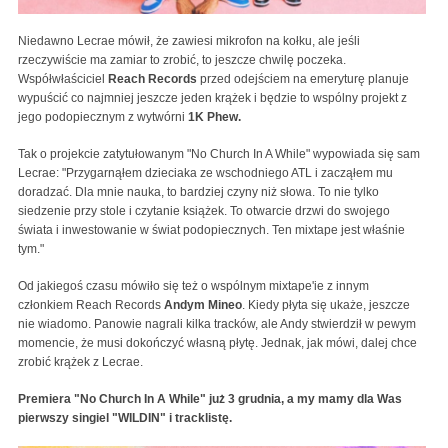
Niedawno Lecrae mówił, że zawiesi mikrofon na kołku, ale jeśli
rzeczywiście ma zamiar to zrobić, to jeszcze chwilę poczeka.
Współwłaściciel
Reach Records
przed odejściem na emeryturę planuje
wypuścić co najmniej jeszcze jeden krążek i będzie to wspólny projekt z
jego podopiecznym z wytwórni
1K Phew.
Tak o projekcie zatytułowanym "No Church In A While" wypowiada się sam
Lecrae: "Przygarnąłem dzieciaka ze wschodniego ATL i zacząłem mu
doradzać. Dla mnie nauka, to bardziej czyny niż słowa. To nie tylko
siedzenie przy stole i czytanie książek. To otwarcie drzwi do swojego
świata i inwestowanie w świat podopiecznych. Ten mixtape jest właśnie
tym."
Od jakiegoś czasu mówiło się też o wspólnym mixtape'ie z innym
członkiem Reach Records
Andym Mineo
. Kiedy płyta się ukaże, jeszcze
nie wiadomo. Panowie nagrali kilka tracków, ale Andy stwierdził w pewym
momencie, że musi dokończyć własną płytę. Jednak, jak mówi, dalej chce
zrobić krążek z Lecrae.
Premiera "No Church In A While" już 3 grudnia, a my mamy dla Was
pierwszy singiel "WILDIN" i tracklistę.