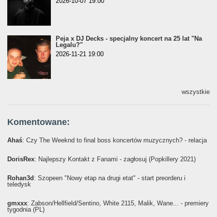
2026-10-07 19:00
Peja x DJ Decks - specjalny koncert na 25 lat "Na
Legalu?"
2026-11-21 19:00
wszystkie
Komentowane:
Ahaś
: Czy The Weeknd to final boss koncertów muzycznych? - relacja
DorisRex
: Najlepszy Kontakt z Fanami - zagłosuj (Popkillery 2021)
Rohan3d
: Szopeen "Nowy etap na drugi etat" - start preorderu i
teledysk
gmxxx
: Żabson/Hellfield/Sentino, White 2115, Malik, Wane... - premiery
tygodnia (PL)