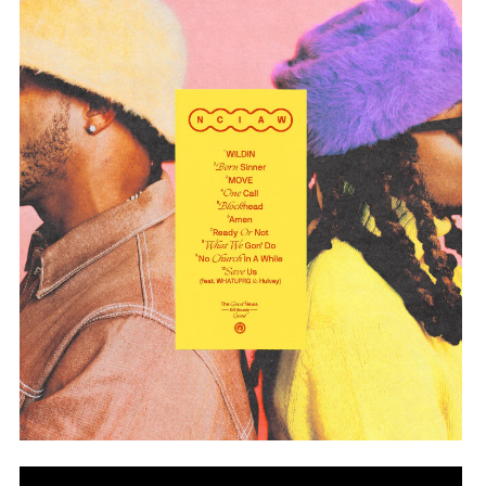
255773730_447269836764432_6347356788812948658_n.
Lecrae, 1K Phew - WILDIN