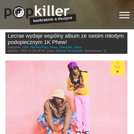
Lecrae wydaje wspólny album ze swoim młodym
podopiecznym 1K Phew!
kategorie:
USA
,
Hip-Hop/Rap
,
News
,
Teledyski
,
Video
dodano:
2021-11-28 09:30
przez:
Bartosz Skolasiński
(komentarze: 1)