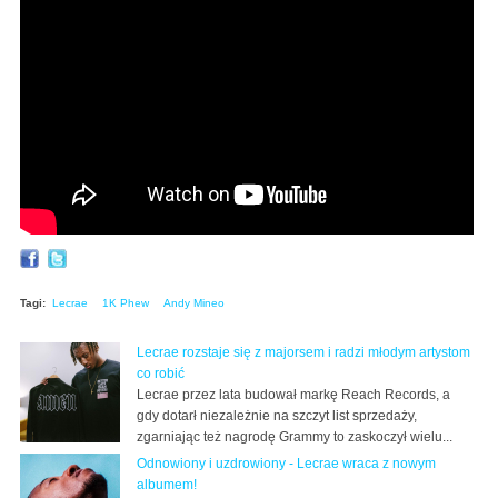
Tagi:
Lecrae
1K Phew
Andy Mineo
Lecrae rozstaje się z majorsem i radzi młodym artystom
co robić
Lecrae przez lata budował markę Reach Records, a
gdy dotarł niezależnie na szczyt list sprzedaży,
zgarniając też nagrodę Grammy to zaskoczył wielu...
Odnowiony i uzdrowiony - Lecrae wraca z nowym
albumem!