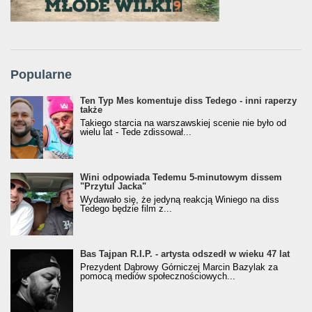
Popularne
Ten Typ Mes komentuje diss Tedego - inni raperzy
także
Takiego starcia na warszawskiej scenie nie było od
wielu lat - Tede zdissował...
Wini odpowiada Tedemu 5-minutowym dissem
"Przytul Jacka"
Wydawało się, że jedyną reakcją Winiego na diss
Tedego będzie film z...
Bas Tajpan R.I.P. - artysta odszedł w wieku 47 lat
Prezydent Dąbrowy Górniczej Marcin Bazylak za
pomocą mediów społecznościowych...