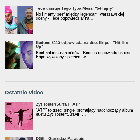
Tede dissuje Tego Typa Mesa! "64 lajny"
No i mamy beef między legendami warszawskiej
sceny - Tede odpowiedział na...
Bedoes 2115 odpowiada na diss Eripe - "Hit Em
Up"
Beef nabiera rumieńców - Bedoes odpowiada na diss
Eripe wywołany spięciem w...
Ostatnie video
Żyt Toster/SurfAir - ATP VIDEO
Żyt Toster/Surfair "ATP"
"ATP" to trzeci singiel promujący nadchodzący album
duetu Żyt Toster/SurfAir "...
donGURALesko z nagrodą za
DGE - Gankstaz Paradajs