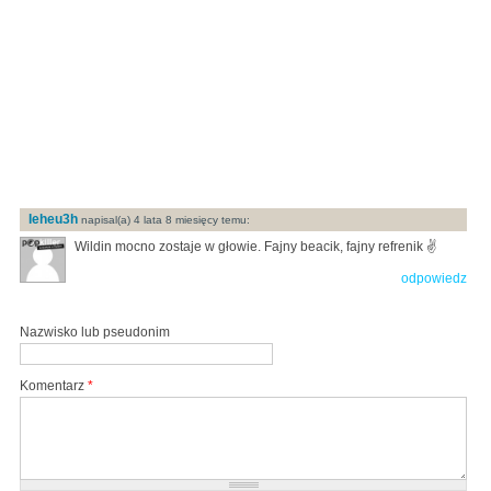
Ieheu3h
napisal(a) 4 lata 8 miesięcy temu:
Wildin mocno zostaje w głowie. Fajny beacik, fajny refrenik ✌️
odpowiedz
Nazwisko lub pseudonim
Komentarz
*