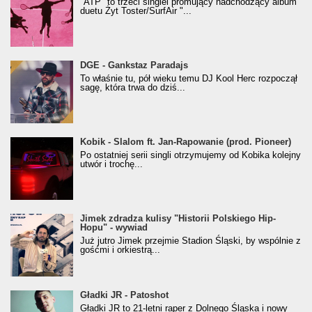
"ATP" to trzeci singiel promujący nadchodzący album
duetu Żyt Toster/SurfAir "...
donGURALesko z nagrodą za
DGE - Gankstaz Paradajs
Klasyczny/Trueschoolowy Album Roku
To właśnie tu, pół wieku temu DJ Kool Herc rozpoczął
(Popkillery 2023)
sagę, która trwa do dziś...
Kobik - Slalom ft. Jan-Rapowanie (prod. Pioneer)
Kobik - Slalom ft. Jan-Rapowanie (prod. Pioneer)
[Official Music Visualiser]
Po ostatniej serii singli otrzymujemy od Kobika kolejny
utwór i trochę...
Jimek zdradza kulisy "Historii Polskiego Hip-
Jimek zdradza kulisy "Historii Polskiego Hip-
Hopu" - wywiad
Hopu" - wywiad
Już jutro Jimek przejmie Stadion Śląski, by wspólnie z
gośćmi i orkiestrą...
Gładki JR - Patoshot
Gładki JR - Patoshot
Gładki JR to 21-letni raper z Dolnego Śląska i nowy