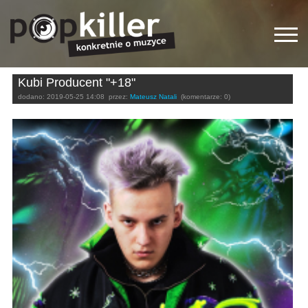
Kubi Producent "+18"
dodano:
2019-05-25 14:08
przez:
Mateusz Natali
(komentarze: 0)