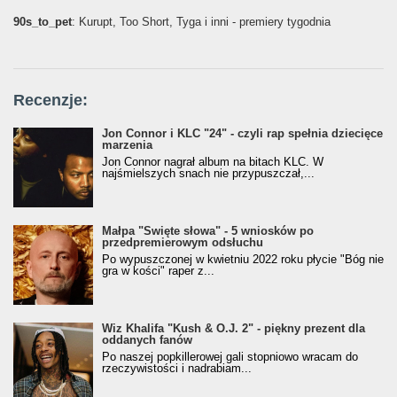
90s_to_pet
: Kurupt, Too Short, Tyga i inni - premiery tygodnia
Recenzje:
Jon Connor i KLC "24" - czyli rap spełnia dziecięce
marzenia
Jon Connor nagrał album na bitach KLC. W
najśmielszych snach nie przypuszczał,...
Małpa "Święte słowa" - 5 wniosków po
przedpremierowym odsłuchu
Po wypuszczonej w kwietniu 2022 roku płycie "Bóg nie
gra w kości" raper z...
Wiz Khalifa "Kush & O.J. 2" - piękny prezent dla
oddanych fanów
Po naszej popkillerowej gali stopniowo wracam do
rzeczywistości i nadrabiam...