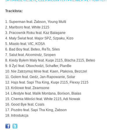
SPRAWDŹ RESZTĘ CZERWCOWYCH PREMIER PŁYTOWYCH
Tracklista:
1. Superman feat. Żabson, Young Multi
2. Marlboro feat. White 2115
3. Pracownik Roku feat. Kaz Bałagane
4. Mały Świat feat. Major SPZ, Szpaku, Kizo
5. Miasto feat. VIC, KOSA
6. Bad Boy feat. Beteo, ReTo, Siles
7. Salut feat. Alcomindz, Szopen
8. Kiedy Byłem Mały feat. Kuqe 2115, Blacha 2115, Beteo
9. 9 Żyć feat. Otsochodzi, Schafter, PlanBe
10. Nie Zatrzymuj Mnie feat. Kaen, Ptakova, Bezczel
11. Golem feat. Gedz, Jan-Rapowanie, Solar
12. Hajs feat. Sapi Tha King, Kuqe 2115, Flexxy 2115
13. Królowe feat. Zeamsone
14. Lifestyle feat. Malik Montana, Borixon, Białas
15. Chemia Miłości feat. White 2115, Adi Nowak
16. Good Bye feat. Coals
17. Pozdro feat. Sapi Tha King, Żabson
18. Introdukcja