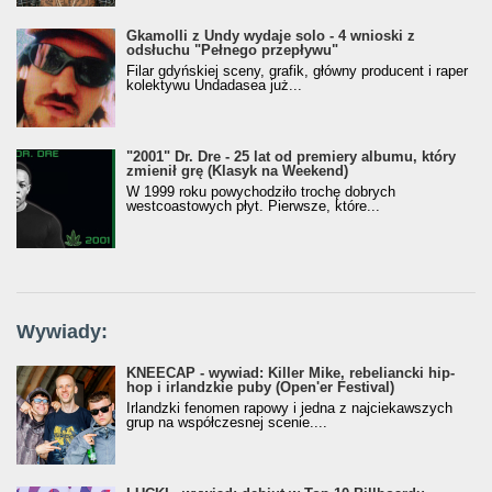
Gkamolli z Undy wydaje solo - 4 wnioski z
odsłuchu "Pełnego przepływu"
Filar gdyńskiej sceny, grafik, główny producent i raper
kolektywu Undadasea już...
"2001" Dr. Dre - 25 lat od premiery albumu, który
zmienił grę (Klasyk na Weekend)
W 1999 roku powychodziło trochę dobrych
westcoastowych płyt. Pierwsze, które...
Wywiady:
KNEECAP - wywiad: Killer Mike, rebeliancki hip-
hop i irlandzkie puby (Open'er Festival)
Irlandzki fenomen rapowy i jedna z najciekawszych
grup na współczesnej scenie....