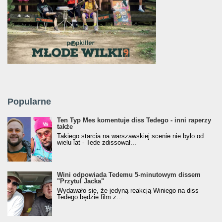
Popularne
Ten Typ Mes komentuje diss Tedego - inni raperzy
także
Takiego starcia na warszawskiej scenie nie było od
wielu lat - Tede zdissował...
Wini odpowiada Tedemu 5-minutowym dissem
"Przytul Jacka"
Wydawało się, że jedyną reakcją Winiego na diss
Tedego będzie film z...