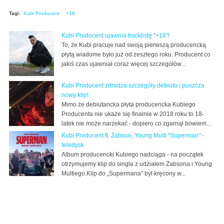
Tagi:
Kubi Producent
+18
Kubi Producent ujawnia tracklistę "+18"!
To, że Kubi pracuje nad swoją pierwszą producencką
płytą wiadome było już od zeszłego roku. Producent co
jakiś czas ujawniał coraz więcej szczegółów...
Kubi Producent zdradza szczegóły debiutu i puszcza
nowy klip!
Mimo że debiutancka płyta producencka Kubiego
Producenta nie ukaże się finalnie w 2018 roku to 18-
latek nie może narzekać - dopiero co zgarnął bowiem...
Kubi Producent ft. Żabson, Young Multi "Superman" -
teledysk
Album producencki Kubiego nadciąga - na początek
otrzymujemy klip do singla z udziałem Żabsona i Young
Multiego.Klip do „Supermana” był kręcony w...