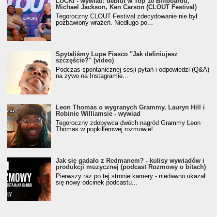
LUCKI - wywiad: debiut w Top 10 Billboardu,
Michael Jackson, Ken Carson (CLOUT Festival)
Tegoroczny CLOUT Festival zdecydowanie nie był
pozbawiony wrażeń. Niedługo po...
Spytaliśmy Lupe Fiasco "Jak definiujesz
szczęście?" (video)
Podczas spontanicznej sesji pytań i odpowiedzi (Q&A)
na żywo na Instagramie...
Leon Thomas o wygranych Grammy, Lauryn Hill i
Robinie Williamsie - wywiad
Tegoroczny zdobywca dwóch nagród Grammy Leon
Thomas w popkillerowej rozmowie!...
Jak się gadało z Redmanem? - kulisy wywiadów i
produkcji muzycznej (podcast Rozmowy o bitach)
Pierwszy raz po tej stronie kamery - niedawno ukazał
się nowy odcinek podcastu...