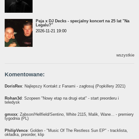
Peja x DJ Decks - specjalny koncert na 25 lat "Na
Legalu?"
2026-11-21 19:00
wszystkie
Komentowane:
DorisRex
: Najlepszy Kontakt z Fanami - zagłosuj (Popkillery 2021)
Rohan3d
: Szopeen "Nowy etap na drugi etat" - start preorderu i
teledysk
gmxxx
: Żabson/Hellfield/Sentino, White 2115, Malik, Wane... - premiery
tygodnia (PL)
PhilipVence
: Golden - "Music Of The Restless Sun EP" - tracklista,
okładka, preorder, klip