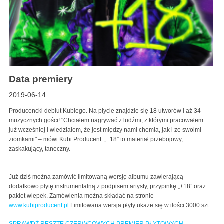
Data premiery
2019-06-14
Producencki debiut Kubiego. Na płycie znajdzie się 18 utworów i aż 34
muzycznych gości! "Chciałem nagrywać z ludźmi, z którymi pracowałem
już wcześniej i wiedziałem, że jest między nami chemia, jak i ze swoimi
ziomkami" – mówi Kubi Producent. „+18” to materiał przebojowy,
zaskakujący, taneczny.
Już dziś można zamówić limitowaną wersję albumu zawierającą
dodatkowo płytę instrumentalną z podpisem artysty, przypinkę „+18” oraz
pakiet wlepek. Zamówienia można składać na stronie
www.kubiproducent.pl
Limitowana wersja płyty ukaże się w ilości 3000 szt.