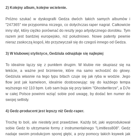
2) Kolejny album, kolejne wcielenie.
Próżno szukać w dyskografii Gedza dwóch takich samych albumów i
"247365" nie przypomina niczego, co dotychczas raper nagrał. Całkowicie
inny styl, który ciężko porównać do reszty jego artystycznego dorobku. Tym
razem jest bardziej europejsko, niż południowo. Nowe patenty pewnie
nieraz zaskoczą kogoś, kto przyzwyczaił się do czegoś innego od Gedza.
3) W klubowej stylistyce, Gedziula odnajduje się najlepiej
To idealnie łączy się z punktem drugim. W klubie nie skupiasz się na
tekście, a ważne jest brzmienie, które ma samo wchodzić do głowy.
Gedziula własnie na tego typu bitach czuje się jak ryba w wodzie. Jego
flow jest jak kameleon, idealnie dostosowując się do każdego tempa
wyższego niż 110 bpm. Łeb sam buja się przy takim "Ghostwriterze", a DJ'e
w całej Polsce powinni wziąć sobie pod uwagę, by dodać ten numer do
swojej setlisty.
4) Gedz-producent jest lepszy niż Gedz-raper.
Trochę to boli, ale niestety jest prawdziwe. Każdy bit, jaki wyprodukował
sobie Gedz to utrzymanie formy z instrumentalnego "Limitless808". Gedz
nadaje swoim produkcjom sporej głębi, a przy pomocy takich ksywek jak