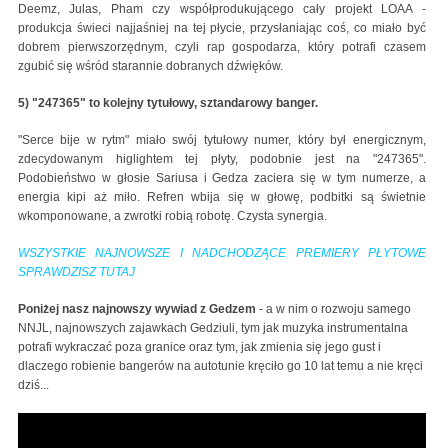
Deemz, Julas, Pham czy współprodukującego cały projekt LOAA -
produkcja świeci najjaśniej na tej płycie, przysłaniając coś, co miało być
dobrem pierwszorzędnym, czyli rap gospodarza, który potrafi czasem
zgubić się wśród starannie dobranych dźwięków.
5) "247365" to kolejny tytułowy, sztandarowy banger.
"Serce bije w rytm" miało swój tytułowy numer, który był energicznym,
zdecydowanym higlightem tej płyty, podobnie jest na "247365".
Podobieństwo w głosie Sariusa i Gedza zaciera się w tym numerze, a
energia kipi aż miło. Refren wbija się w głowę, podbitki są świetnie
wkomponowane, a zwrotki robią robotę. Czysta synergia.
WSZYSTKIE NAJNOWSZE I NADCHODZĄCE PREMIERY PŁYTOWE
SPRAWDZISZ TUTAJ
Poniżej nasz najnowszy wywiad z Gedzem
- a w nim o rozwoju samego
NNJL, najnowszych zajawkach Gedziuli, tym jak muzyka instrumentalna
potrafi wykraczać poza granice oraz tym, jak zmienia się jego gust i
dlaczego robienie bangerów na autotunie kręciło go 10 lat temu a nie kręci
dziś...