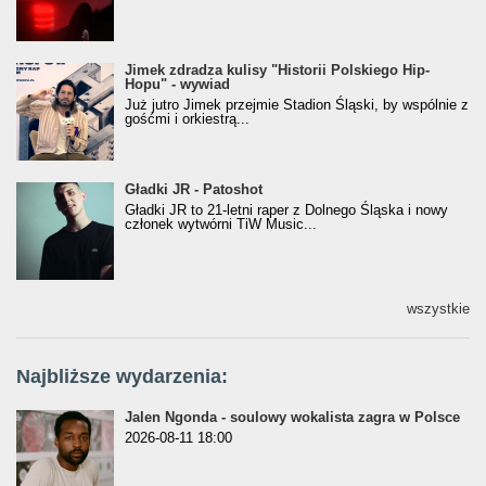
Jimek zdradza kulisy "Historii Polskiego Hip-
Jimek zdradza kulisy "Historii Polskiego Hip-
Hopu" - wywiad
Hopu" - wywiad
Już jutro Jimek przejmie Stadion Śląski, by wspólnie z
gośćmi i orkiestrą...
Gładki JR - Patoshot
Gładki JR - Patoshot
Gładki JR to 21-letni raper z Dolnego Śląska i nowy
członek wytwórni TiW Music...
wszystkie
Najbliższe wydarzenia:
Jalen Ngonda - soulowy wokalista zagra w Polsce
2026-08-11 18:00