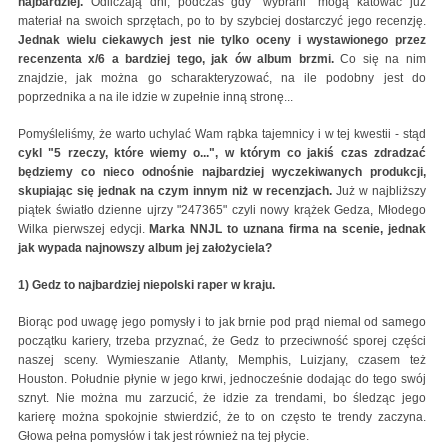
najbardziej.
Odliczają dni, podczas gdy "wybrani" mogą katować już
materiał na swoich sprzętach, po to by szybciej dostarczyć jego recenzję.
Jednak wielu ciekawych jest nie tylko oceny i wystawionego przez
recenzenta x/6 a bardziej tego, jak ów album brzmi.
Co się na nim
znajdzie, jak można go scharakteryzować, na ile podobny jest do
poprzednika a na ile idzie w zupełnie inną stronę...
Pomyśleliśmy, że warto uchylać Wam rąbka tajemnicy i w tej kwestii - stąd
cykl "5 rzeczy, które wiemy o...", w którym co jakiś czas zdradzać
będziemy co nieco odnośnie najbardziej wyczekiwanych produkcji,
skupiając się jednak na czym innym niż w recenzjach.
Już w najbliższy
piątek światło dzienne ujrzy "247365" czyli nowy krążek Gedza, Młodego
Wilka pierwszej edycji.
Marka NNJL to uznana firma na scenie, jednak
jak wypada najnowszy album jej założyciela?
1) Gedz to najbardziej niepolski raper w kraju.
Biorąc pod uwagę jego pomysły i to jak brnie pod prąd niemal od samego
początku kariery, trzeba przyznać, że Gedz to przeciwność sporej części
naszej sceny. Wymieszanie Atlanty, Memphis, Luizjany, czasem też
Houston. Południe płynie w jego krwi, jednocześnie dodając do tego swój
sznyt. Nie można mu zarzucić, że idzie za trendami, bo śledząc jego
karierę można spokojnie stwierdzić, że to on często te trendy zaczyna.
Głowa pełna pomysłów i tak jest również na tej płycie.