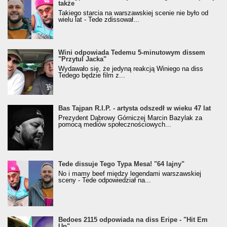
także
Takiego starcia na warszawskiej scenie nie było od
wielu lat - Tede zdissował...
Wini odpowiada Tedemu 5-minutowym dissem
"Przytul Jacka"
Wydawało się, że jedyną reakcją Winiego na diss
Tedego będzie film z...
Bas Tajpan R.I.P. - artysta odszedł w wieku 47 lat
Prezydent Dąbrowy Górniczej Marcin Bazylak za
pomocą mediów społecznościowych...
Tede dissuje Tego Typa Mesa! "64 lajny"
No i mamy beef między legendami warszawskiej
sceny - Tede odpowiedział na...
Bedoes 2115 odpowiada na diss Eripe - "Hit Em
Up"