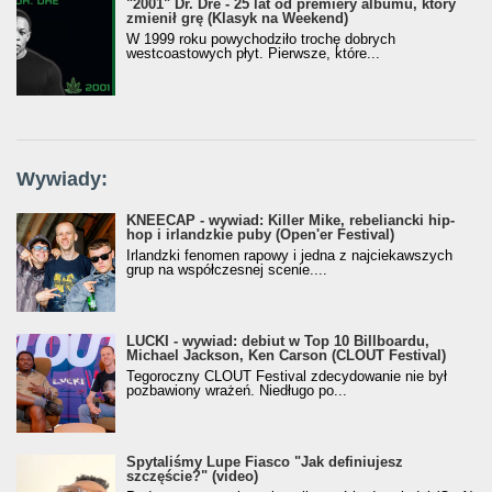
"2001" Dr. Dre - 25 lat od premiery albumu, który
zmienił grę (Klasyk na Weekend)
W 1999 roku powychodziło trochę dobrych
westcoastowych płyt. Pierwsze, które...
Wywiady:
KNEECAP - wywiad: Killer Mike, rebeliancki hip-
hop i irlandzkie puby (Open'er Festival)
Irlandzki fenomen rapowy i jedna z najciekawszych
grup na współczesnej scenie....
LUCKI - wywiad: debiut w Top 10 Billboardu,
Michael Jackson, Ken Carson (CLOUT Festival)
Tegoroczny CLOUT Festival zdecydowanie nie był
pozbawiony wrażeń. Niedługo po...
Spytaliśmy Lupe Fiasco "Jak definiujesz
szczęście?" (video)