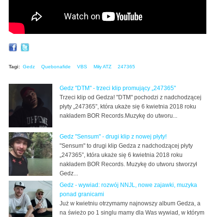
Tagi:
Gedz
Quebonafide
VBS
Miły ATZ
247365
Gedz "DTM" - trzeci klip promujący „247365"
Trzeci klip od Gedza! "DTM" pochodzi z nadchodzącej
płyty „247365”, która ukaże się 6 kwietnia 2018 roku
nakładem BOR Records.Muzykę do utworu...
Gedz "Sensum" - drugi klip z nowej płyty!
"Sensum" to drugi klip Gedza z nadchodzącej płyty
„247365”, która ukaże się 6 kwietnia 2018 roku
nakładem BOR Records. Muzykę do utworu stworzył
Gedz...
Gedz - wywiad: rozwój NNJL, nowe zajawki, muzyka
ponad granicami
Już w kwietniu otrzymamy najnowszy album Gedza, a
na świeżo po 1 singlu mamy dla Was wywiad, w którym