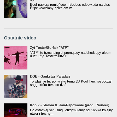
Beef nabiera rumieńców - Bedoes odpowiada na diss
Eripe wywołany spięciem w...
Ostatnie video
Żyt Toster/SurfAir - ATP VIDEO
Żyt Toster/Surfair "ATP"
"ATP" to trzeci singiel promujący nadchodzący album
duetu Żyt Toster/SurfAir "...
donGURALesko z nagrodą za
DGE - Gankstaz Paradajs
Klasyczny/Trueschoolowy Album Roku
To właśnie tu, pół wieku temu DJ Kool Herc rozpoczął
(Popkillery 2023)
sagę, która trwa do dziś...
Kobik - Slalom ft. Jan-Rapowanie (prod. Pioneer)
Kobik - Slalom ft. Jan-Rapowanie (prod. Pioneer)
[Official Music Visualiser]
Po ostatniej serii singli otrzymujemy od Kobika kolejny
utwór i trochę...