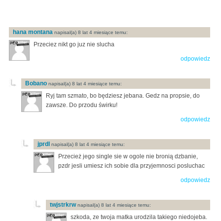
hana montana
napisal(a) 8 lat 4 miesiące temu:
Przeciez nikt go juz nie slucha
odpowiedz
Bobano
napisal(a) 8 lat 4 miesiące temu:
Ryj tam szmato, bo będziesz jebana. Gedz na propsie, do
zawsze. Do przodu świrku!
odpowiedz
jprdl
napisal(a) 8 lat 4 miesiące temu:
Przecież jego single sie w ogole nie bronią dzbanie,
pzdr jesli umiesz ich sobie dla przyjemnosci posluchac
odpowiedz
twjstrkrw
napisal(a) 8 lat 4 miesiące temu:
szkoda, ze twoja matka urodzila takiego niedojeba.