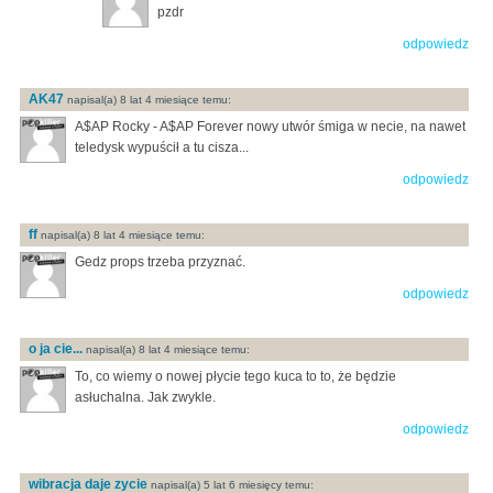
pzdr
odpowiedz
AK47
napisal(a) 8 lat 4 miesiące temu:
A$AP Rocky - A$AP Forever nowy utwór śmiga w necie, na nawet
teledysk wypuścił a tu cisza...
odpowiedz
ff
napisal(a) 8 lat 4 miesiące temu:
Gedz props trzeba przyznać.
odpowiedz
o ja cie...
napisal(a) 8 lat 4 miesiące temu:
To, co wiemy o nowej płycie tego kuca to to, że będzie
asłuchalna. Jak zwykle.
odpowiedz
wibracja daje zycie
napisal(a) 5 lat 6 miesięcy temu: