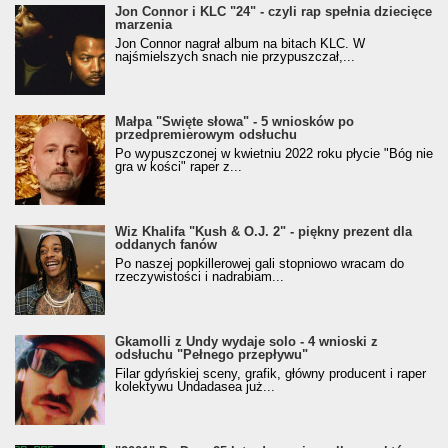
Jon Connor i KLC "24" - czyli rap spełnia dziecięce
marzenia
Jon Connor nagrał album na bitach KLC. W
najśmielszych snach nie przypuszczał,...
Małpa "Święte słowa" - 5 wniosków po
przedpremierowym odsłuchu
Po wypuszczonej w kwietniu 2022 roku płycie "Bóg nie
gra w kości" raper z...
Wiz Khalifa "Kush & O.J. 2" - piękny prezent dla
oddanych fanów
Po naszej popkillerowej gali stopniowo wracam do
rzeczywistości i nadrabiam...
Gkamolli z Undy wydaje solo - 4 wnioski z
odsłuchu "Pełnego przepływu"
Filar gdyńskiej sceny, grafik, główny producent i raper
kolektywu Undadasea już...