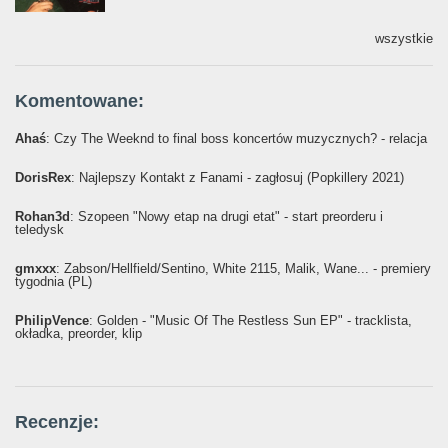
wszystkie
Komentowane:
Ahaś
: Czy The Weeknd to final boss koncertów muzycznych? - relacja
DorisRex
: Najlepszy Kontakt z Fanami - zagłosuj (Popkillery 2021)
Rohan3d
: Szopeen "Nowy etap na drugi etat" - start preorderu i
teledysk
gmxxx
: Żabson/Hellfield/Sentino, White 2115, Malik, Wane... - premiery
tygodnia (PL)
PhilipVence
: Golden - "Music Of The Restless Sun EP" - tracklista,
okładka, preorder, klip
Recenzje: