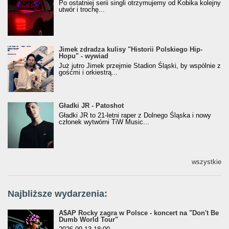
Po ostatniej serii singli otrzymujemy od Kobika kolejny
utwór i trochę...
Jimek zdradza kulisy "Historii Polskiego Hip-
Jimek zdradza kulisy "Historii Polskiego Hip-
Hopu" - wywiad
Hopu" - wywiad
Już jutro Jimek przejmie Stadion Śląski, by wspólnie z
gośćmi i orkiestrą...
Gładki JR - Patoshot
Gładki JR - Patoshot
Gładki JR to 21-letni raper z Dolnego Śląska i nowy
członek wytwórni TiW Music...
wszystkie
Najbliższe wydarzenia:
A$AP Rocky zagra w Polsce - koncert na "Don't Be
Dumb World Tour"