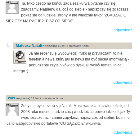
Ta, tylko czego na końcu zadajesz kurwa pytanie czy się
zgadzamy. Najpierw daj coś od siebie - napisz czy się zgadzasz,
pokaż się od ludzkiej strony. A nie wiecznie tylko: "ZGADZACIE
SIĘ? CZY MA RACJE?" PISZ OD SIEBIE
odpowiedz
Mateusz Natali
napisal(a) 11 lat 2 miesiące temu:
Ja nie recenzuję wypowiedzi, tylko ją przytaczam, to nie
felieton a news, który jak to news ma być suchą informacją -
pobudzenie czytelników do dyskusji wokół tematu to co
innego :)
odpowiedz
was
napisal(a) 11 lat 2 miesiące temu:
Żeby nie było - skup się Natali. Masz warsztat, rozwinąłeś się od
2008 roku mocno. Ludzie chcą wiedzieć co powie taki ktoś jak Ty,
więc jeszcze raz - zanim zapytasz, napisz coś od siebie, bo mnie
już to wszędobylskie portalowe "CO SĄDZICIE" wkurwia.
odpowiedz