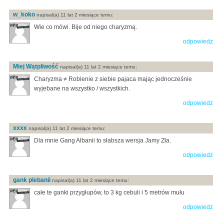
w_koko
napisal(a) 11 lat 2 miesiące temu:
Wie co mówi. Bije od niego charyzmą.
odpowiedz
Miej Wątpliwość
napisal(a) 11 lat 2 miesiące temu:
Charyzma ≠ Robienie z siebie pajaca mając jednocześnie
wyjebane na wszystko / wszystkich.
odpowiedz
xxxx
napisal(a) 11 lat 2 miesiące temu:
Dla mnie Gang Albanii to słabsza wersja Jamy Zła.
odpowiedz
gank plebanii
napisal(a) 11 lat 2 miesiące temu:
całe te ganki przygłupów, to 3 kg cebuli i 5 metrów mułu
odpowiedz