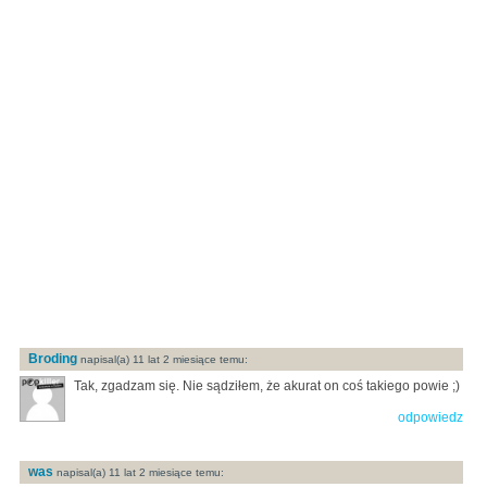
Broding
napisal(a) 11 lat 2 miesiące temu:
Tak, zgadzam się. Nie sądziłem, że akurat on coś takiego powie ;)
odpowiedz
was
napisal(a) 11 lat 2 miesiące temu: