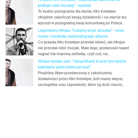
próbuje robić muzykę" - wywiad
To trudne pożegnanie dla fanów. Afro Kolektyw
oficjalnie zakończył swoją działalność i na otarcie łez
wyruszł w pożegnalną trasę koncertową po Polsce...
Legendarny Afrojax "Całujmy krzyż Jezuska" - nowy
numer i tracklista nadchodzącego albumu
Co prawda Afro Kolektyw przestał istnieć, ale Afrojax
nie przestał robić muzyki. Mało tego, postanowił nawet
nagrać hip-hopową solówkę, czyli coś, na...
Afrojax wydaje solo: "Gang Albanii to przy tym będzie
łaskotanie pióreczkiem po buzi"
Pisaliśmy Wam przedwczoraj o zakończeniu
działalności przez Afro Kolektyw, dziś mamy więcej
szczegółów oraz zapowiedzi, które są dość mocno...