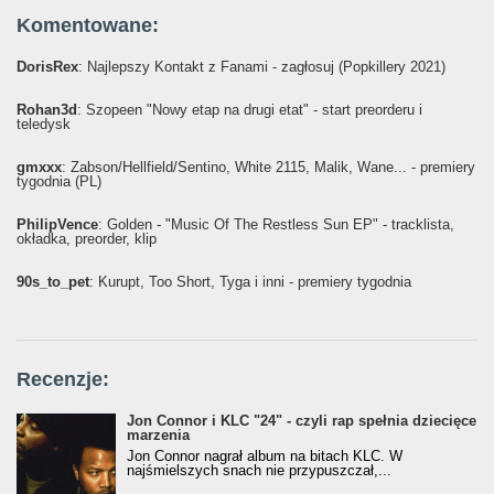
Komentowane:
DorisRex
: Najlepszy Kontakt z Fanami - zagłosuj (Popkillery 2021)
Rohan3d
: Szopeen "Nowy etap na drugi etat" - start preorderu i
teledysk
gmxxx
: Żabson/Hellfield/Sentino, White 2115, Malik, Wane... - premiery
tygodnia (PL)
PhilipVence
: Golden - "Music Of The Restless Sun EP" - tracklista,
okładka, preorder, klip
90s_to_pet
: Kurupt, Too Short, Tyga i inni - premiery tygodnia
Recenzje:
Jon Connor i KLC "24" - czyli rap spełnia dziecięce
marzenia
Jon Connor nagrał album na bitach KLC. W
najśmielszych snach nie przypuszczał,...