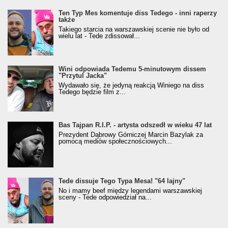
Ten Typ Mes komentuje diss Tedego - inni raperzy
także
Takiego starcia na warszawskiej scenie nie było od
wielu lat - Tede zdissował...
Wini odpowiada Tedemu 5-minutowym dissem
"Przytul Jacka"
Wydawało się, że jedyną reakcją Winiego na diss
Tedego będzie film z...
Bas Tajpan R.I.P. - artysta odszedł w wieku 47 lat
Prezydent Dąbrowy Górniczej Marcin Bazylak za
pomocą mediów społecznościowych...
Tede dissuje Tego Typa Mesa! "64 lajny"
No i mamy beef między legendami warszawskiej
sceny - Tede odpowiedział na...