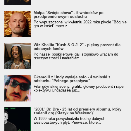
Małpa "Święte słowa" - 5 wniosków po
przedpremierowym odsłuchu
Po wypuszczonej w kwietniu 2022 roku płycie "Bóg nie
gra w kości" raper z...
Wiz Khalifa "Kush & O.J. 2" - piękny prezent dla
oddanych fanów
Po naszej popkillerowej gali stopniowo wracam do
rzeczywistości i nadrabiam...
Gkamolli z Undy wydaje solo - 4 wnioski z
odsłuchu "Pełnego przepływu"
Filar gdyńskiej sceny, grafik, główny producent i raper
kolektywu Undadasea już...
"2001" Dr. Dre - 25 lat od premiery albumu, który
zmienił grę (Klasyk na Weekend)
W 1999 roku powychodziło trochę dobrych
westcoastowych płyt. Pierwsze, które...