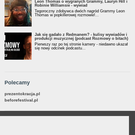
Leon Thomas o wygranych Grammy, Lauryn Hill i
Robinie Williamsie - wywiad
Tegoroczny zdobywca dwóch nagród Grammy Leon
Thomas w popkillerowej rozmowie!...
Jak się gadało z Redmanem? - kulisy wywiadów i
produkcji muzycznej (podcast Rozmowy o bitach)
Pierwszy raz po tej stronie kamery - niedawno ukazał
się nowy odcinek podcastu...
Polecamy
prezentokracja.pl
beforefestival.pl