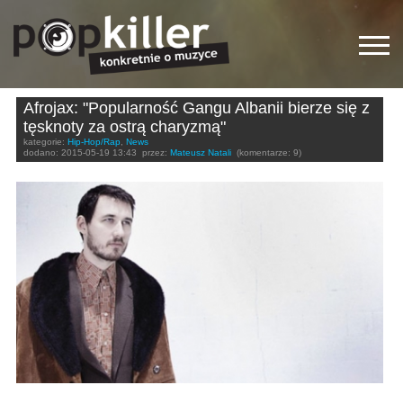
Afrojax: "Popularność Gangu Albanii bierze się z
tęsknoty za ostrą charyzmą"
kategorie:
Hip-Hop/Rap
,
News
dodano:
2015-05-19 13:43
przez:
Mateusz Natali
(komentarze: 9)