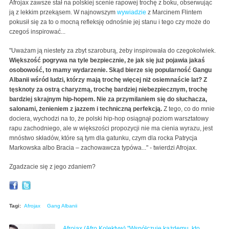
Afrojax zawsze stał na polskiej scenie rapowej trochę z boku, obserwując
ją z lekkim przekąsem. W najnowszym
wywiadzie
z Marcinem Flintem
pokusił się za to o mocną refleksję odnośnie jej stanu i tego czy może do
czegoś inspirować...
"Uważam ją niestety za zbyt szaroburą, żeby inspirowała do czegokolwiek.
Większość pogrywa na tyle bezpiecznie, że jak się już pojawia jakaś
osobowość, to mamy wydarzenie. Skąd bierze się popularność Gangu
Albanii wśród ludzi, którzy mają trochę więcej niż osiemnaście lat? Z
tęsknoty za ostrą charyzmą, trochę bardziej niebezpiecznym, trochę
bardziej skrajnym hip-hopem. Nie za przymilaniem się do słuchacza,
salonami, żenieniem z jazzem i techniczną perfekcją.
Z tego, co do mnie
dociera, wychodzi na to, że polski hip-hop osiągnął poziom warsztatowy
rapu zachodniego, ale w większości propozycji nie ma cienia wyrazu, jest
mnóstwo składów, które są tym dla gatunku, czym dla rocka Patrycja
Markowska albo Bracia – zachowawcza typówa..." - twierdzi Afrojax.
Zgadzacie się z jego zdaniem?
Tagi:
Afrojax
Gang Albanii
Afrojax (Afro Kolektyw) "Współczuję każdemu, kto