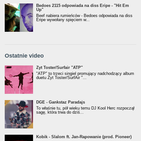
Bedoes 2115 odpowiada na diss Eripe - "Hit Em
Up"
Beef nabiera rumieńców - Bedoes odpowiada na diss
Eripe wywołany spięciem w...
Ostatnie video
Żyt Toster/SurfAir - ATP VIDEO
Żyt Toster/Surfair "ATP"
"ATP" to trzeci singiel promujący nadchodzący album
duetu Żyt Toster/SurfAir "...
donGURALesko z nagrodą za
DGE - Gankstaz Paradajs
Klasyczny/Trueschoolowy Album Roku
To właśnie tu, pół wieku temu DJ Kool Herc rozpoczął
(Popkillery 2023)
sagę, która trwa do dziś...
Kobik - Slalom ft. Jan-Rapowanie (prod. Pioneer)
Kobik - Slalom ft. Jan-Rapowanie (prod. Pioneer)
[Official Music Visualiser]