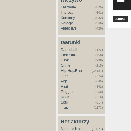
Na żywo
Festiwale
(825)
Imprezy
(601)
Koncerty
(1932)
Relacje
(366)
Video live
(426)
Gatunki
Dancehall
(122)
Elektronika
(758)
Funk
(298)
Grime
(215)
Hip-Hop/Rap
(33181)
Jazz
(374)
Pop
(645)
R&B
(892)
Reggae
(250)
Rock
(316)
Soul
(617)
Trap
(1173)
Redaktorzy
Mateusz Natali
(13671)