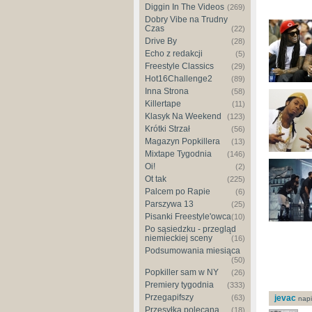
Diggin In The Videos
(269)
Dobry Vibe na Trudny
Czas
(22)
Drive By
(28)
Echo z redakcji
(5)
Freestyle Classics
(29)
Hot16Challenge2
(89)
Inna Strona
(58)
Killertape
(11)
Klasyk Na Weekend
(123)
Krótki Strzał
(56)
Magazyn Popkillera
(13)
Mixtape Tygodnia
(146)
Oi!
(2)
Ot tak
(225)
Palcem po Rapie
(6)
Parszywa 13
(25)
Pisanki Freestyle'owca
(10)
Po sąsiedzku - przegląd
niemieckiej sceny
(16)
Podsumowania miesiąca
(50)
Popkiller sam w NY
(26)
Premiery tygodnia
(333)
Przegapifszy
(63)
jevac
napi
Przesyłka polecana
(18)