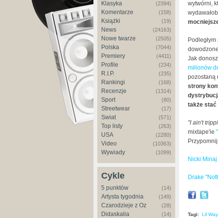
Klasyka
wytwórni, k
(2394)
Komentarze
(158)
wydawałoby
Książki
(19)
mocniejsze
News
(24163)
Nowe twarze
(2505)
Podległym
Polska
(7044)
dowodzone 
Premiery
(4411)
Jak donosz
Profile
(234)
milionów d
R.I.P.
(235)
pozostaną n
Rankingi
(168)
strony kon
Recenzje
(1314)
dystrybucj
Sport
(80)
także sta
Streetwear
(17)
Świat
(571)
"
I ain't trip
Top listy
(263)
mixtape'ie
USA
(2280)
Przypomnijm
Video
(10363)
Wywiady
(1099)
Nicki Minaj
Cykle
Drake "Not
5 punktów
(14)
Artysta tygodnia
(149)
Czarodzieje z Oz
(28)
Didaskalia
(14)
Tagi:
Lil Wa