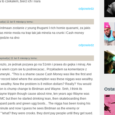
 to czekałem, bierz ich i nara
odpowiedz
al(a) 11 lat 6 miesięcy temu:
birdmaan zostanie z young thugami I rich homie quanami, za jakis
as minie moda na trap tak jak minela na crunk i Cash money
jedzie na dno
odpowiedz
pisal(a) 11 lat 6 miesięcy temu:
szlo, ze jednak pozywa go na 51mln i prawa do gejka i minaj. Ale
e wiem czym sie tu podniecacac.. Przykladem sa komentarze z
meryki.. "This is a shame cause Cash Money was like the first and
nly record label where the assumption was these niggas was wealthy.
t wealthy. Now the problem is 8 million dollars? Really? You would
Osta
lion is chump change to Birdman and Wayne. Smh, I think its
ayne trippin though cause about nine, ten years ago Wayne was
Żyt 
 MC but then he started drinking lean, then skateboarding then
pard pants and green ugg boots... The nigga has been losing his
 minute and now I guess he sees Birdman as the enemy or
 "what? they were crooks. they dont pay people until they get sued.