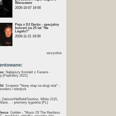
Warszawie
2026-10-07 19:00
Peja x DJ Decks - specjalny
koncert na 25 lat "Na
Legalu?"
2026-11-21 19:00
wszystkie
entowane:
ex
: Najlepszy Kontakt z Fanami -
j (Popkillery 2021)
3d
: Szopeen "Nowy etap na drugi etat" -
reorderu i teledysk
: Żabson/Hellfield/Sentino, White 2115,
Wane... - premiery tygodnia (PL)
Vence
: Golden - "Music Of The Restless
 - tracklista, okładka, preorder, klip