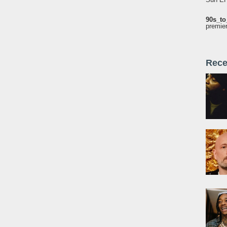
90s_to
premie
Rece