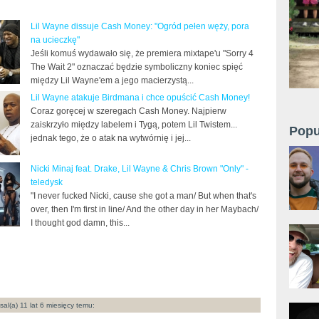
Lil Wayne dissuje Cash Money: "Ogród pełen węży, pora
na ucieczkę"
Jeśli komuś wydawało się, że premiera mixtape'u "Sorry 4
The Wait 2" oznaczać będzie symboliczny koniec spięć
między Lil Wayne'em a jego macierzystą...
Lil Wayne atakuje Birdmana i chce opuścić Cash Money!
Coraz goręcej w szeregach Cash Money. Najpierw
zaiskrzyło między labelem i Tygą, potem Lil Twistem...
Popu
jednak tego, że o atak na wytwórnię i jej...
Nicki Minaj feat. Drake, Lil Wayne & Chris Brown "Only" -
teledysk
"I never fucked Nicki, cause she got a man/ But when that's
over, then I'm first in line/ And the other day in her Maybach/
I thought god damn, this...
sal(a) 11 lat 6 miesięcy temu: