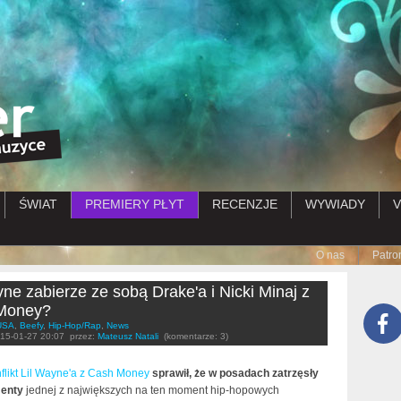
Przejdź do treści
ŚWIAT
PREMIERY PŁYT
RECENZJE
WYWIADY
V
Submenu
O nas
Patro
yne zabierze ze sobą Drake'a i Nicki Minaj z
Money?
USA
,
Beefy
,
Hip-Hop/Rap
,
News
15-01-27 20:07
przez:
Mateusz Natali
(komentarze: 3)
flikt Lil Wayne'a z Cash Money
sprawił, że w posadach zatrzęsły
menty
jednej z największych na ten moment hip-hopowych