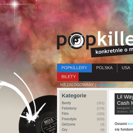
Menu główne
POPKILLERY
POLSKA
USA
BILETY
NIEZALOGOWANY |
zaloguj się
Kategorie
Lil Wa
Cash 
Beefy
(251)
Felietony
kategorie:
(174)
dodano:
20
Film
(193)
Freestyle
(620)
Ostatni
kon
Girlzone
(3)
się funda
Gry
(9)