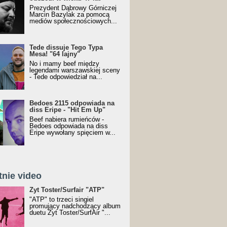
Prezydent Dąbrowy Górniczej
Marcin Bazylak za pomocą
mediów społecznościowych...
Tede dissuje Tego Typa
Mesa! "64 lajny"
No i mamy beef między
legendami warszawskiej sceny
- Tede odpowiedział na...
Bedoes 2115 odpowiada na
diss Eripe - "Hit Em Up"
Beef nabiera rumieńców -
Bedoes odpowiada na diss
Eripe wywołany spięciem w...
tnie video
Toster/SurfAir - ATP VIDEO
Żyt Toster/Surfair "ATP"
"ATP" to trzeci singiel
promujący nadchodzący album
duetu Żyt Toster/SurfAir "...