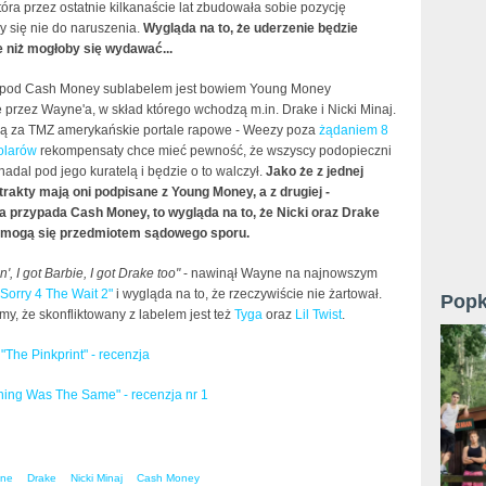
tóra przez ostatnie kilkanaście lat zbudowała sobie pozycję
 się nie do naruszenia.
Wygląda na to, że uderzenie będzie
 niż mogłoby się wydawać...
 pod Cash Money sublabelem jest bowiem Young Money
przez Wayne'a, w skład którego wchodzą m.in. Drake i Nicki Minaj.
ą za TMZ amerykańskie portale rapowe - Weezy poza
żądaniem 8
olarów
rekompensaty chce mieć pewność, że wszyscy podopieczni
adal pod jego kuratelą i będzie o to walczył.
Jako że z jednej
trakty mają oni podpisane z Young Money, a z drugiej -
a przypada Cash Money, to wygląda na to, że Nicki oraz Drake
ć mogą się przedmiotem sądowego sporu.
pin', I got Barbie, I got Drake too"
- nawinął Wayne na najnowszym
"Sorry 4 The Wait 2"
i wygląda na to, że rzeczywiście nie żartował.
Popk
y, że skonfliktowany z labelem jest też
Tyga
oraz
Lil Twist
.
 "The Pinkprint" - recenzja
hing Was The Same" - recenzja nr 1
yne
Drake
Nicki Minaj
Cash Money