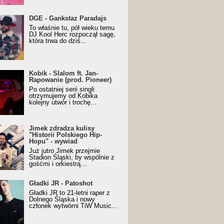
URALesko z nagrodą za
DGE - Gankstaz Paradajs
yczny/Trueschoolowy
To właśnie tu, pół wieku temu
m Roku (Popkillery 2023)
DJ Kool Herc rozpoczął sagę,
która trwa do dziś...
 - Slalom ft. Jan-
Kobik - Slalom ft. Jan-
wanie (prod. Pioneer)
Rapowanie (prod. Pioneer)
cial Music Visualiser]
Po ostatniej serii singli
otrzymujemy od Kobika
kolejny utwór i trochę...
k zdradza kulisy "Historii
Jimek zdradza kulisy
kiego Hip-Hopu" - wywiad
"Historii Polskiego Hip-
Hopu" - wywiad
Już jutro Jimek przejmie
Stadion Śląski, by wspólnie z
gośćmi i orkiestrą...
ki JR - Patoshot
Gładki JR - Patoshot
Gładki JR to 21-letni raper z
Dolnego Śląska i nowy
członek wytwórni TiW Music...