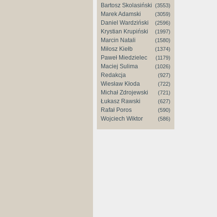
Bartosz Skolasiński
(3553)
Marek Adamski
(3059)
Daniel Wardziński
(2596)
Krystian Krupiński
(1997)
Marcin Natali
(1580)
Miłosz Kiełb
(1374)
Paweł Miedzielec
(1179)
Maciej Sulima
(1026)
Redakcja
(927)
Wiesław Kłoda
(722)
Michał Zdrojewski
(721)
Łukasz Rawski
(627)
Rafał Poros
(590)
Wojciech Wiktor
(586)