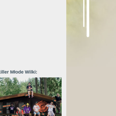
iller Młode Wilki: