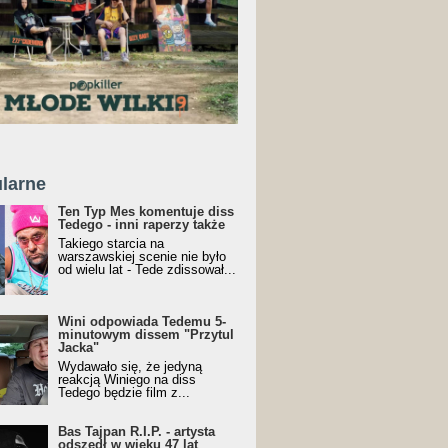
larne
Ten Typ Mes komentuje diss
Tedego - inni raperzy także
Takiego starcia na
warszawskiej scenie nie było
od wielu lat - Tede zdissował...
Wini odpowiada Tedemu 5-
minutowym dissem "Przytul
Jacka"
Wydawało się, że jedyną
reakcją Winiego na diss
Tedego będzie film z...
Bas Tajpan R.I.P. - artysta
odszedł w wieku 47 lat