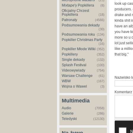
Microphone Masters
(23)
look up cas
Mixtape'y Popkillera
(8)
producers. 
Oficjalny Chrzest
Popkillera
(18)
drake and ni
Patronaty
(4566)
kinda shit i
Podsumowania dekady
have an alb
(30)
you have to
Podsumowania roku
(134)
more so u c
Popkiller Christmas Party
lot just sel
(16)
like a mill
Popkiller Młode Wilki
(352)
Popkillery
that big."
(352)
Single dekady
(132)
Splash Festival
(100)
Videowywiady
(754)
Warsaw Challenge
(61)
Nazwisko 
WBW
(167)
Wojna o Wawel
(3)
Komentarz
Multimedia
Audio
(7058)
Galerie
(286)
Teledyski
(12130)