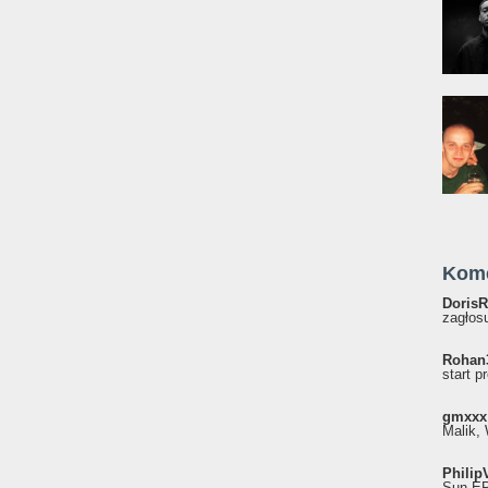
Kom
DorisR
zagłosu
Rohan
start p
gmxxx
Malik, 
Philip
Sun EP"