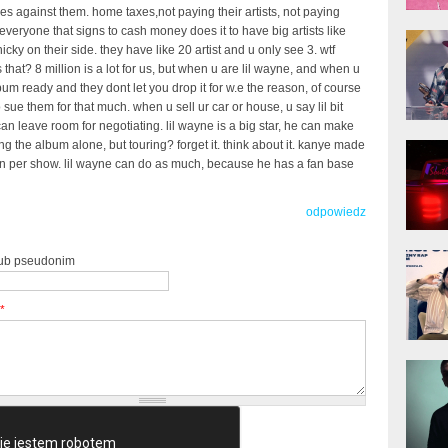
es against them. home taxes,not paying their artists, not paying
everyone that signs to cash money does it to have big artists like
donG
Klas
cky on their side. they have like 20 artist and u only see 3. wtf
Albu
s that? 8 million is a lot for us, but when u are lil wayne, and when u
um ready and they dont let you drop it for w.e the reason, of course
 sue them for that much. when u sell ur car or house, u say lil bit
an leave room for negotiating. lil wayne is a big star, he can make
Kobik
ling the album alone, but touring? forget it. think about it. kanye made
Rapo
ion per show. lil wayne can do as much, because he has a fan base
[Offi
odpowiedz
Jime
lub pseudonim
Pols
*
Gład