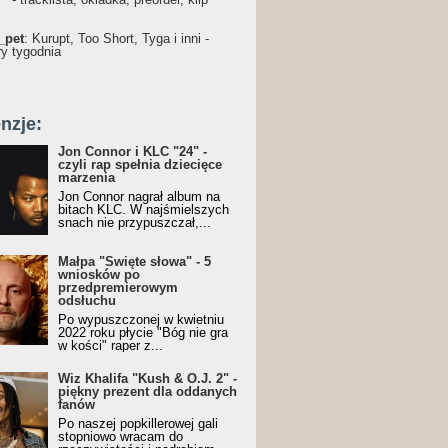
_pet
: Kurupt, Too Short, Tyga i inni -
ry tygodnia
nzje:
Jon Connor i KLC "24" -
czyli rap spełnia dziecięce
marzenia
Jon Connor nagrał album na
bitach KLC. W najśmielszych
snach nie przypuszczał,...
Małpa "Święte słowa" - 5
wniosków po
przedpremierowym
odsłuchu
Po wypuszczonej w kwietniu
2022 roku płycie "Bóg nie gra
w kości" raper z...
Wiz Khalifa "Kush & O.J. 2" -
piękny prezent dla oddanych
fanów
Po naszej popkillerowej gali
stopniowo wracam do