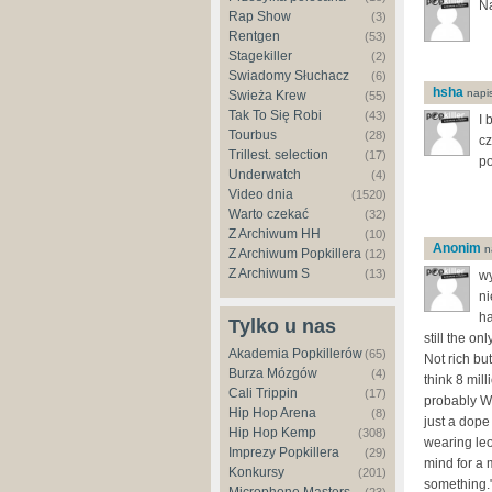
Na
Rap Show
(3)
Rentgen
(53)
Stagekiller
(2)
Świadomy Słuchacz
(6)
hsha
napis
Świeża Krew
(55)
Tak To Się Robi
(43)
I 
Tourbus
(28)
cz
Trillest. selection
(17)
po
Underwatch
(4)
Video dnia
(1520)
Warto czekać
(32)
Z Archiwum HH
(10)
Anonim
na
Z Archiwum Popkillera
(12)
Z Archiwum S
(13)
wy
ni
ha
Tylko u nas
still the o
Akademia Popkillerów
(65)
Not rich bu
Burza Mózgów
(4)
think 8 mil
Cali Trippin
(17)
probably W
Hip Hop Arena
(8)
just a dope
Hip Hop Kemp
(308)
wearing leo
Imprezy Popkillera
(29)
mind for a
Konkursy
(201)
something."