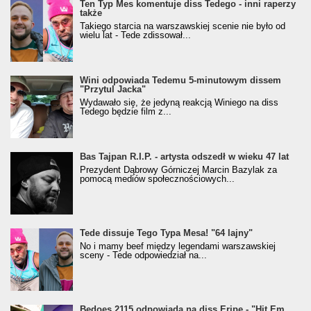
Ten Typ Mes komentuje diss Tedego - inni raperzy
także
Takiego starcia na warszawskiej scenie nie było od
wielu lat - Tede zdissował...
Wini odpowiada Tedemu 5-minutowym dissem
"Przytul Jacka"
Wydawało się, że jedyną reakcją Winiego na diss
Tedego będzie film z...
Bas Tajpan R.I.P. - artysta odszedł w wieku 47 lat
Prezydent Dąbrowy Górniczej Marcin Bazylak za
pomocą mediów społecznościowych...
Tede dissuje Tego Typa Mesa! "64 lajny"
No i mamy beef między legendami warszawskiej
sceny - Tede odpowiedział na...
Bedoes 2115 odpowiada na diss Eripe - "Hit Em