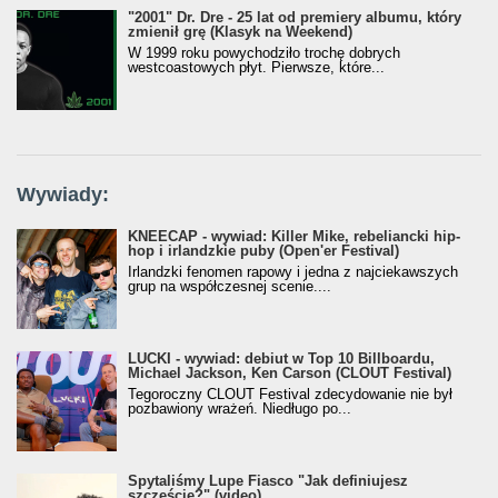
"2001" Dr. Dre - 25 lat od premiery albumu, który
zmienił grę (Klasyk na Weekend)
W 1999 roku powychodziło trochę dobrych
westcoastowych płyt. Pierwsze, które...
Wywiady:
KNEECAP - wywiad: Killer Mike, rebeliancki hip-
hop i irlandzkie puby (Open'er Festival)
Irlandzki fenomen rapowy i jedna z najciekawszych
grup na współczesnej scenie....
LUCKI - wywiad: debiut w Top 10 Billboardu,
Michael Jackson, Ken Carson (CLOUT Festival)
Tegoroczny CLOUT Festival zdecydowanie nie był
pozbawiony wrażeń. Niedługo po...
Spytaliśmy Lupe Fiasco "Jak definiujesz
szczęście?" (video)