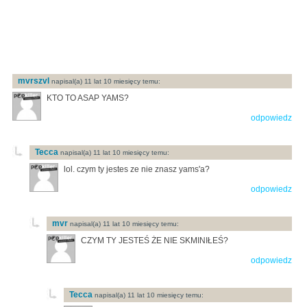
mvrszvl
napisal(a) 11 lat 10 miesięcy temu:
KTO TO ASAP YAMS?
odpowiedz
Tecca
napisal(a) 11 lat 10 miesięcy temu:
lol. czym ty jestes ze nie znasz yams'a?
odpowiedz
mvr
napisal(a) 11 lat 10 miesięcy temu:
CZYM TY JESTEŚ ŻE NIE SKMINIŁEŚ?
odpowiedz
Tecca
napisal(a) 11 lat 10 miesięcy temu: