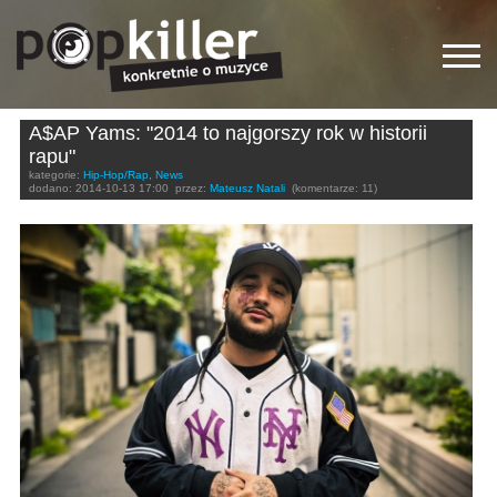
A$AP Yams: "2014 to najgorszy rok w historii
rapu"
kategorie:
Hip-Hop/Rap
,
News
dodano:
2014-10-13 17:00
przez:
Mateusz Natali
(komentarze: 11)