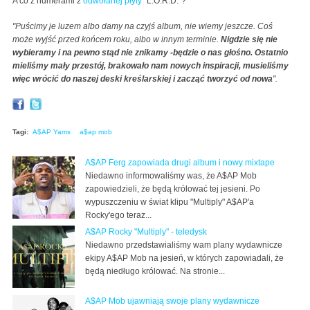
A co z numerami z
odwołanej płyty
"L.O.R.D."?
"Puścimy je luzem albo damy na czyjś album, nie wiemy jeszcze. Coś
może wyjść przed końcem roku, albo w innym terminie.
Nigdzie się nie
wybieramy i na pewno stąd nie znikamy -będzie o nas głośno. Ostatnio
mieliśmy mały przestój, brakowało nam nowych inspiracji, musieliśmy
więc wrócić do naszej deski kreślarskiej i zacząć tworzyć od nowa
".
Tagi:
A$AP Yams
a$ap mob
A$AP Ferg zapowiada drugi album i nowy mixtape
Niedawno informowaliśmy was, że A$AP Mob
zapowiedzieli, że będą królować tej jesieni. Po
wypuszczeniu w świat klipu "Multiply" A$AP'a
Rocky'ego teraz...
A$AP Rocky "Multiply" - teledysk
Niedawno przedstawialiśmy wam plany wydawnicze
ekipy A$AP Mob na jesień, w których zapowiadali, że
będą niedługo królować. Na stronie...
A$AP Mob ujawniają swoje plany wydawnicze