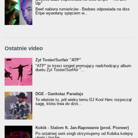
Up"
Beef nabiera rumieńców - Bedoes odpowiada na diss
Eripe wywołany spięciem w...
Ostatnie video
Żyt Toster/SurfAir - ATP VIDEO
Żyt Toster/Surfair "ATP"
"ATP" to trzeci singiel promujący nadchodzący album
duetu Żyt Toster/SurfAir "...
donGURALesko z nagrodą za
DGE - Gankstaz Paradajs
Klasyczny/Trueschoolowy Album Roku
To właśnie tu, pół wieku temu DJ Kool Herc rozpoczął
(Popkillery 2023)
sagę, która trwa do dziś...
Kobik - Slalom ft. Jan-Rapowanie (prod. Pioneer)
Kobik - Slalom ft. Jan-Rapowanie (prod. Pioneer)
[Official Music Visualiser]
Po ostatniej serii singli otrzymujemy od Kobika kolejny
utwór i trochę...