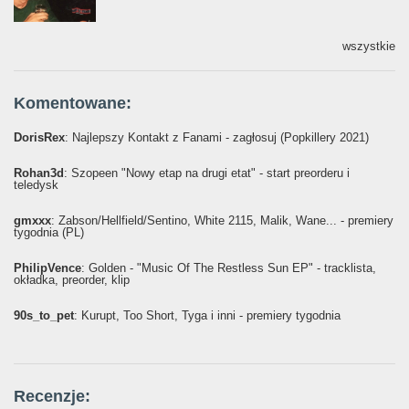
wszystkie
Komentowane:
DorisRex
: Najlepszy Kontakt z Fanami - zagłosuj (Popkillery 2021)
Rohan3d
: Szopeen "Nowy etap na drugi etat" - start preorderu i
teledysk
gmxxx
: Żabson/Hellfield/Sentino, White 2115, Malik, Wane... - premiery
tygodnia (PL)
PhilipVence
: Golden - "Music Of The Restless Sun EP" - tracklista,
okładka, preorder, klip
90s_to_pet
: Kurupt, Too Short, Tyga i inni - premiery tygodnia
Recenzje: