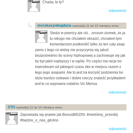
Chada, to ty?
odpowiedz
mvrakasynbogdana
napisal(a) 11 lat 10 miesięcy temu:
Siedzi w piwnicy ale ciii... zrozum ziomek, że ja
tu nikogo nie chciałem obrazić, chciałem tym
komentarzem podkreślić tylko że ten cały asap
yams z tego co widzę nie przyczynia się jakoś
bezpośrednio do sceny hiphopowej a zachowuje się jak
by był jakiś najlepszy i w ogóle. Po części ma racje bo
mainstream od jakiegoś czasu stoi w miejscu razem z
tego jego asapami. Ale to jest na korzyść podziemia bo
idzie bardzo ciekawe i dobre rzeczy znaleźć przykładem
jest to co wyprawia ostatnio Vic Mensa.
odpowiedz
STO
napisal(a) 11 lat 10 miesięcy temu:
Zapowiada się prawie jak BonusBIDZISI. #mieliśmy_przestój
#będzie_o_nas_głośno
odpowiedz