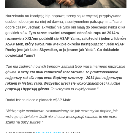
Narzekania na kondycję hip-hopowej sceny są zazwyczaj przypisywane
osobom obecnym na niej od dawna, z sentymentem patrzącym na "stare
dobre czasy". Jednak jak widać nie tylko oni mają do obecnego rynku kilka
gorzkich słów.
Tym razem swoimi uwagami odnośnie rapu ad 2014 w
rozmowie z XXL'em podzielił się A$AP Yams, założyciel i jeden z liderów
A$AP Mob, który swoją rolę w ekipie określa następująco: "Jeśli A$AP
Rocky jest jak Luke Skywalker, to ja jestem jak Yoda". Co dokładnie
powiedział Yams?
"Nie ma żadnych nowych trendów, zamiast tego masa marnego muzycznie
gówna.
Każdy kto miał zamieszać rozczarował. To prawdopodobnie
najgorszy rok dla rapu ever. Bądźmy szczerzy - 2014 jest najgorszym
rokiem w historii rapu. Wszystko kręci się wokół znajomości a ludzie
propsują i hype'ują gówno.
To wszystko to zwykły chłam."
Dodał też co nieco o planach A$AP Mob:
"Widząc tyle marniactwa zastanawiamy się jak możemy im dopiec, jak
wstrząsnąć światem. Jeśli nie chcesz wstrząsnąć światem to nie masz
szans na duży sukces."