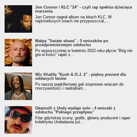
Jon Connor i KLC "24" - czyli rap spełnia dziecięce
marzenia
Jon Connor nagrał album na bitach KLC. W
najśmielszych snach nie przypuszczał,...
Małpa "Święte słowa" - 5 wniosków po
przedpremierowym odsłuchu
Po wypuszczonej w kwietniu 2022 roku płycie "Bóg nie
gra w kości" raper z...
Wiz Khalifa "Kush & O.J. 2" - piękny prezent dla
oddanych fanów
Po naszej popkillerowej gali stopniowo wracam do
rzeczywistości i nadrabiam...
Gkamolli z Undy wydaje solo - 4 wnioski z
odsłuchu "Pełnego przepływu"
Filar gdyńskiej sceny, grafik, główny producent i raper
kolektywu Undadasea już...