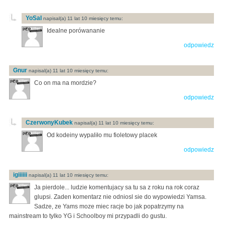
YoSaI
napisal(a) 11 lat 10 miesięcy temu:
Idealne porówananie
odpowiedz
Gnur
napisal(a) 11 lat 10 miesięcy temu:
Co on ma na mordzie?
odpowiedz
CzerwonyKubek
napisal(a) 11 lat 10 miesięcy temu:
Od kodeiny wypaliło mu fioletowy placek
odpowiedz
igiiiiii
napisal(a) 11 lat 10 miesięcy temu:
Ja pierdole... ludzie komentujacy sa tu sa z roku na rok coraz
glupsi. Zaden komentarz nie odniosl sie do wypowiedzi Yamsa.
Sadze, ze Yams moze miec racje bo jak popatrzymy na
mainstream to tylko YG i Schoolboy mi przypadli do gustu.