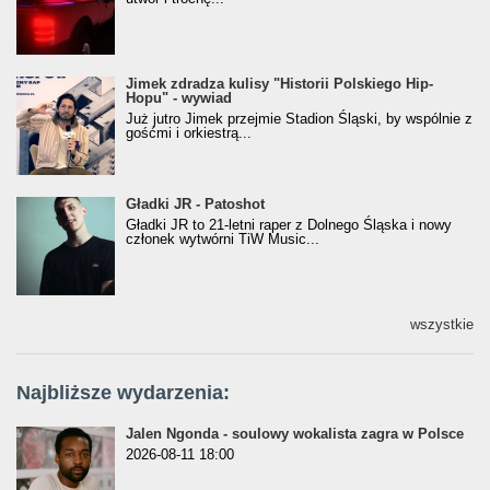
Jimek zdradza kulisy "Historii Polskiego Hip-
Jimek zdradza kulisy "Historii Polskiego Hip-
Hopu" - wywiad
Hopu" - wywiad
Już jutro Jimek przejmie Stadion Śląski, by wspólnie z
gośćmi i orkiestrą...
Gładki JR - Patoshot
Gładki JR - Patoshot
Gładki JR to 21-letni raper z Dolnego Śląska i nowy
członek wytwórni TiW Music...
wszystkie
Najbliższe wydarzenia:
Jalen Ngonda - soulowy wokalista zagra w Polsce
2026-08-11 18:00