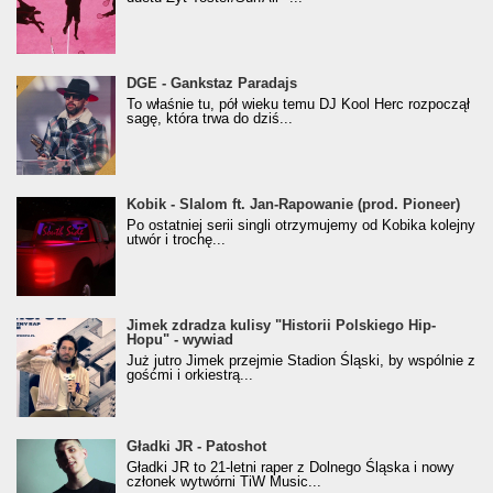
donGURALesko z nagrodą za
DGE - Gankstaz Paradajs
Klasyczny/Trueschoolowy Album Roku
To właśnie tu, pół wieku temu DJ Kool Herc rozpoczął
(Popkillery 2023)
sagę, która trwa do dziś...
Kobik - Slalom ft. Jan-Rapowanie (prod. Pioneer)
Kobik - Slalom ft. Jan-Rapowanie (prod. Pioneer)
[Official Music Visualiser]
Po ostatniej serii singli otrzymujemy od Kobika kolejny
utwór i trochę...
Jimek zdradza kulisy "Historii Polskiego Hip-
Jimek zdradza kulisy "Historii Polskiego Hip-
Hopu" - wywiad
Hopu" - wywiad
Już jutro Jimek przejmie Stadion Śląski, by wspólnie z
gośćmi i orkiestrą...
Gładki JR - Patoshot
Gładki JR - Patoshot
Gładki JR to 21-letni raper z Dolnego Śląska i nowy
członek wytwórni TiW Music...