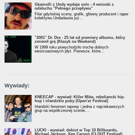
Gkamolli z Undy wydaje solo - 4 wnioski z
odsłuchu "Pełnego przepływu"
Filar gdyńskiej sceny, grafik, główny producent i raper
kolektywu Undadasea już...
"2001" Dr. Dre - 25 lat od premiery albumu, który
zmienił grę (Klasyk na Weekend)
W 1999 roku powychodziło trochę dobrych
westcoastowych płyt. Pierwsze, które...
Wywiady:
KNEECAP - wywiad: Killer Mike, rebeliancki hip-
hop i irlandzkie puby (Open'er Festival)
Irlandzki fenomen rapowy i jedna z najciekawszych
grup na współczesnej scenie....
LUCKI - wywiad: debiut w Top 10 Billboardu,
Michael Jackson, Ken Carson (CLOUT Festival)