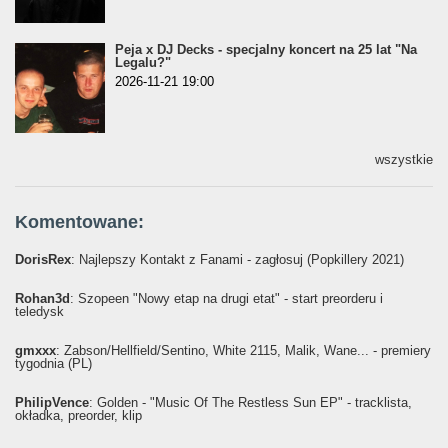
Peja x DJ Decks - specjalny koncert na 25 lat "Na
Legalu?"
2026-11-21 19:00
wszystkie
Komentowane:
DorisRex
: Najlepszy Kontakt z Fanami - zagłosuj (Popkillery 2021)
Rohan3d
: Szopeen "Nowy etap na drugi etat" - start preorderu i
teledysk
gmxxx
: Żabson/Hellfield/Sentino, White 2115, Malik, Wane... - premiery
tygodnia (PL)
PhilipVence
: Golden - "Music Of The Restless Sun EP" - tracklista,
okładka, preorder, klip