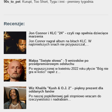
90s_to_pet
: Kurupt, Too Short, Tyga i inni - premiery tygodnia
Recenzje:
Jon Connor i KLC "24" - czyli rap spełnia dziecięce
marzenia
Jon Connor nagrał album na bitach KLC. W
najśmielszych snach nie przypuszczał,...
Małpa "Święte słowa" - 5 wniosków po
przedpremierowym odsłuchu
Po wypuszczonej w kwietniu 2022 roku płycie "Bóg nie
gra w kości" raper z...
Wiz Khalifa "Kush & O.J. 2" - piękny prezent dla
oddanych fanów
Po naszej popkillerowej gali stopniowo wracam do
rzeczywistości i nadrabiam...