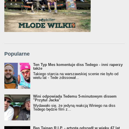
Popularne
Ten Typ Mes komentuje diss Tedego - inni raperzy
także
Takiego starcia na warszawskiej scenie nie było od
wielu lat - Tede zdissował...
Wini odpowiada Tedemu 5-minutowym dissem
"Przytul Jacka"
Wydawało się, że jedyną reakcją Winiego na diss
Tedego będzie film z...
Bas Tajpan R.I.P. - artysta odszedł w wieku 47 lat