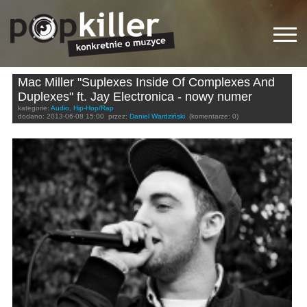
Mac Miller "Suplexes Inside Of Complexes And
Duplexes" ft. Jay Electronica - nowy numer
kategorie:
Audio
,
Hip-Hop/Rap
dodano:
2013-06-08 15:00
przez:
Daniel Wardziński
(komentarze: 0)