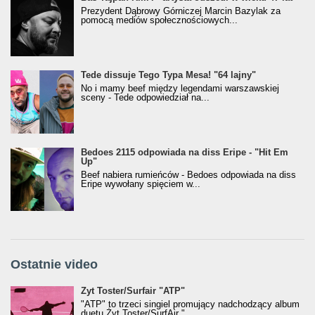
Prezydent Dąbrowy Górniczej Marcin Bazylak za
pomocą mediów społecznościowych...
Tede dissuje Tego Typa Mesa! "64 lajny"
No i mamy beef między legendami warszawskiej
sceny - Tede odpowiedział na...
Bedoes 2115 odpowiada na diss Eripe - "Hit Em
Up"
Beef nabiera rumieńców - Bedoes odpowiada na diss
Eripe wywołany spięciem w...
Ostatnie video
Żyt Toster/SurfAir - ATP VIDEO
Żyt Toster/Surfair "ATP"
"ATP" to trzeci singiel promujący nadchodzący album
duetu Żyt Toster/SurfAir "...