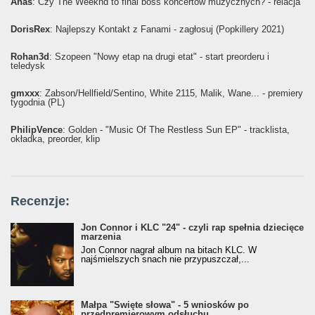
Ahaś
: Czy The Weeknd to final boss koncertów muzycznych? - relacja
DorisRex
: Najlepszy Kontakt z Fanami - zagłosuj (Popkillery 2021)
Rohan3d
: Szopeen "Nowy etap na drugi etat" - start preorderu i
teledysk
gmxxx
: Żabson/Hellfield/Sentino, White 2115, Malik, Wane... - premiery
tygodnia (PL)
PhilipVence
: Golden - "Music Of The Restless Sun EP" - tracklista,
okładka, preorder, klip
Recenzje:
Jon Connor i KLC "24" - czyli rap spełnia dziecięce
marzenia
Jon Connor nagrał album na bitach KLC. W
najśmielszych snach nie przypuszczał,...
Małpa "Święte słowa" - 5 wniosków po
przedpremierowym odsłuchu