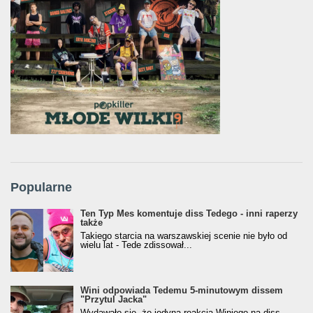
Popularne
Ten Typ Mes komentuje diss Tedego - inni raperzy
także
Takiego starcia na warszawskiej scenie nie było od
wielu lat - Tede zdissował...
Wini odpowiada Tedemu 5-minutowym dissem
"Przytul Jacka"
Wydawało się, że jedyną reakcją Winiego na diss