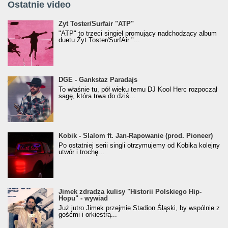
Ostatnie video
Żyt Toster/SurfAir - ATP VIDEO
Żyt Toster/Surfair "ATP"
"ATP" to trzeci singiel promujący nadchodzący album
duetu Żyt Toster/SurfAir "...
donGURALesko z nagrodą za
DGE - Gankstaz Paradajs
Klasyczny/Trueschoolowy Album Roku
To właśnie tu, pół wieku temu DJ Kool Herc rozpoczął
(Popkillery 2023)
sagę, która trwa do dziś...
Kobik - Slalom ft. Jan-Rapowanie (prod. Pioneer)
Kobik - Slalom ft. Jan-Rapowanie (prod. Pioneer)
[Official Music Visualiser]
Po ostatniej serii singli otrzymujemy od Kobika kolejny
utwór i trochę...
Jimek zdradza kulisy "Historii Polskiego Hip-
Jimek zdradza kulisy "Historii Polskiego Hip-
Hopu" - wywiad
Hopu" - wywiad
Już jutro Jimek przejmie Stadion Śląski, by wspólnie z
gośćmi i orkiestrą...