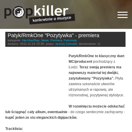
Patyk/RmkOne "Pozytywka" - premiera
kategorie:
Hip-Hop/Rap
,
News
,
Premiery
,
Patronaty
dodano:
2011-11-16 15:30
przez:
Jędrzej Cebulski
(komentarze: 1)
Patyk/RmkOne to klasyczny duet
MC/producent
pochodzący z
Łodzi.
Teraz swoją premierę ma
najnowszy materiał tej dwójki,
zatytułowany "Pozytywka".
Płyta
zawiera szesnaście utworów
utrzymanych w rapowej, ale
różnorodnej, pozytywnej stylistyce.
W rozwinięciu możecie odsłuchać
lub ściągnąć cały album, ewentualnie
- do czego serdecznie zachęcamy -
kupić jeden ze stu eleganckich digipacków.
Tracklista: