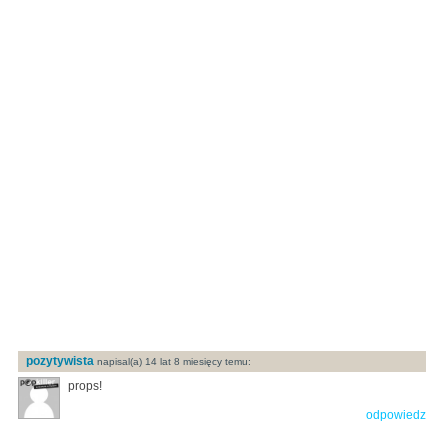
pozytywista
napisal(a) 14 lat 8 miesięcy temu:
props!
odpowiedz