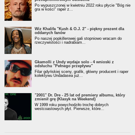
Po wypuszczonej w kwietniu 2022 roku płycie "Bóg nie
gra w kości" raper z...
Wiz Khalifa "Kush & O.J. 2" - piękny prezent dla
oddanych fanów
Po naszej popkillerowej gali stopniowo wracam do
rzeczywistości i nadrabiam...
Gkamolli z Undy wydaje solo - 4 wnioski z
odsłuchu "Pełnego przepływu"
Filar gdyńskiej sceny, grafik, główny producent i raper
kolektywu Undadasea już...
"2001" Dr. Dre - 25 lat od premiery albumu, który
zmienił grę (Klasyk na Weekend)
W 1999 roku powychodziło trochę dobrych
westcoastowych płyt. Pierwsze, które...