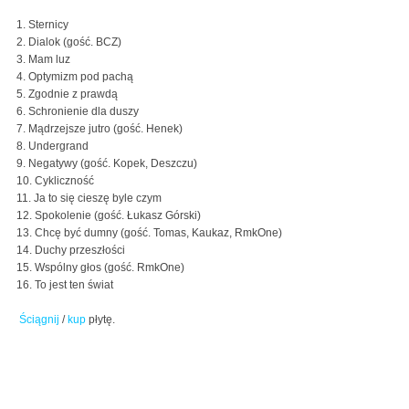
1. Sternicy
2. Dialok (gość. BCZ)
3. Mam luz
4. Optymizm pod pachą
5. Zgodnie z prawdą
6. Schronienie dla duszy
7. Mądrzejsze jutro (gość. Henek)
8. Undergrand
9. Negatywy (gość. Kopek, Deszczu)
10. Cykliczność
11. Ja to się cieszę byle czym
12. Spokolenie (gość. Łukasz Górski)
13. Chcę być dumny (gość. Tomas, Kaukaz, RmkOne)
14. Duchy przeszłości
15. Wspólny głos (gość. RmkOne)
16. To jest ten świat
Ściągnij
/
kup
płytę.