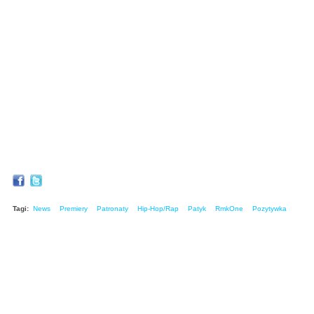
Tagi:
News
Premiery
Patronaty
Hip-Hop/Rap
Patyk
RmkOne
Pozytywka