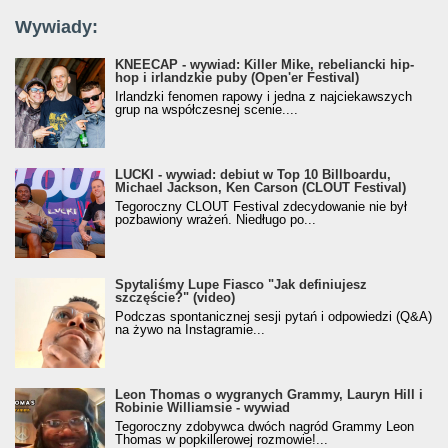
Wywiady:
KNEECAP - wywiad: Killer Mike, rebeliancki hip-
hop i irlandzkie puby (Open'er Festival)
Irlandzki fenomen rapowy i jedna z najciekawszych
grup na współczesnej scenie....
LUCKI - wywiad: debiut w Top 10 Billboardu,
Michael Jackson, Ken Carson (CLOUT Festival)
Tegoroczny CLOUT Festival zdecydowanie nie był
pozbawiony wrażeń. Niedługo po...
Spytaliśmy Lupe Fiasco "Jak definiujesz
szczęście?" (video)
Podczas spontanicznej sesji pytań i odpowiedzi (Q&A)
na żywo na Instagramie...
Leon Thomas o wygranych Grammy, Lauryn Hill i
Robinie Williamsie - wywiad
Tegoroczny zdobywca dwóch nagród Grammy Leon
Thomas w popkillerowej rozmowie!...