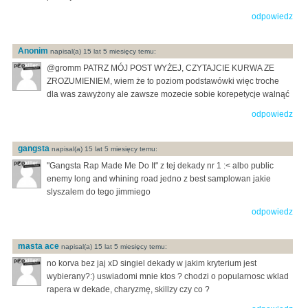
odpowiedz
Anonim
napisal(a) 15 lat 5 miesięcy temu:
@gromm PATRZ MÓJ POST WYŻEJ, CZYTAJCIE KURWA ZE
ZROZUMIENIEM, wiem że to poziom podstawówki więc troche
dla was zawyżony ale zawsze mozecie sobie korepetycje walnąć
odpowiedz
gangsta
napisal(a) 15 lat 5 miesięcy temu:
"Gangsta Rap Made Me Do It" z tej dekady nr 1 :< albo public
enemy long and whining road jedno z best samplowan jakie
slyszalem do tego jimmiego
odpowiedz
masta ace
napisal(a) 15 lat 5 miesięcy temu:
no korva bez jaj xD singiel dekady w jakim kryterium jest
wybierany?:) uswiadomi mnie ktos ? chodzi o popularnosc wklad
rapera w dekade, charyzmę, skillzy czy co ?