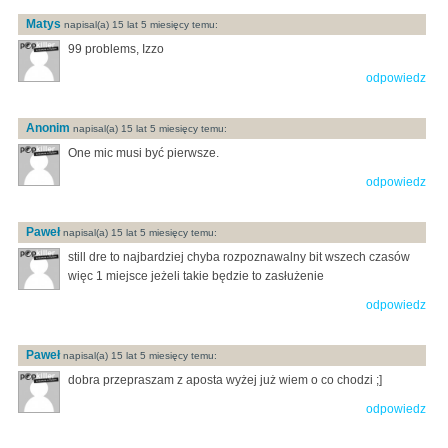
Matys
napisal(a) 15 lat 5 miesięcy temu:
99 problems, Izzo
odpowiedz
Anonim
napisal(a) 15 lat 5 miesięcy temu:
One mic musi być pierwsze.
odpowiedz
Paweł
napisal(a) 15 lat 5 miesięcy temu:
still dre to najbardziej chyba rozpoznawalny bit wszech czasów
więc 1 miejsce jeżeli takie będzie to zasłużenie
odpowiedz
Paweł
napisal(a) 15 lat 5 miesięcy temu:
dobra przepraszam z aposta wyżej już wiem o co chodzi ;]
odpowiedz