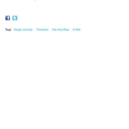
Tagi:
Single dekady
Teledyski
Hip-Hop/Rap
8 Mile