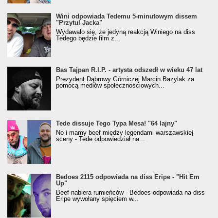
Wini odpowiada Tedemu 5-minutowym dissem
"Przytul Jacka"
Wydawało się, że jedyną reakcją Winiego na diss
Tedego będzie film z...
Bas Tajpan R.I.P. - artysta odszedł w wieku 47 lat
Prezydent Dąbrowy Górniczej Marcin Bazylak za
pomocą mediów społecznościowych...
Tede dissuje Tego Typa Mesa! "64 lajny"
No i mamy beef między legendami warszawskiej
sceny - Tede odpowiedział na...
Bedoes 2115 odpowiada na diss Eripe - "Hit Em
Up"
Beef nabiera rumieńców - Bedoes odpowiada na diss
Eripe wywołany spięciem w...