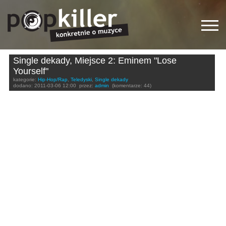
Single dekady, Miejsce 2: Eminem "Lose
Yourself"
kategorie:
Hip-Hop/Rap
,
Teledyski
,
Single dekady
dodano:
2011-03-06 12:00
przez:
admin
(komentarze: 44)