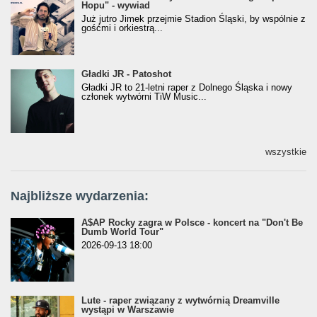
Hopu" - wywiad
Hopu" - wywiad
Już jutro Jimek przejmie Stadion Śląski, by wspólnie z
gośćmi i orkiestrą...
Gładki JR - Patoshot
Gładki JR - Patoshot
Gładki JR to 21-letni raper z Dolnego Śląska i nowy
członek wytwórni TiW Music...
wszystkie
Najbliższe wydarzenia:
A$AP Rocky zagra w Polsce - koncert na "Don't Be
Dumb World Tour"
2026-09-13 18:00
Lute - raper związany z wytwórnią Dreamville
wystąpi w Warszawie