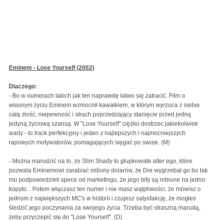
Eminem - Lose Yourself (2002)
Dlaczego:
- Bo w numerach takich jak ten naprawdę łatwo się zatracić. Film o
własnym życiu Eminem wzmocnił kawałkiem, w którym wyrzuca z siebie
całą złość, niepewność i strach poprzedzający stanięcie przed jedną
jedyną życiową szansą. W "Lose Yourself" ciężko dostrzec jakiekolwiek
wady - to track perfekcyjny i jeden z najlepszych i najmocniejszych
rapowych motywatorów, pomagających sięgać po swoje. (M)
- Można marudzić na to, że Slim Shady to głupkowate alter ego, które
pozwala Eminemowi zarabiać miliony dolarów, że Dre wygrzebał go bo tak
mu podpowiedzieli spece od marketingu, że jego bity są robione na jedno
kopyto... Potem włączasz ten numer i nie masz wątpliwości, że mówisz o
jednym z największych MC's w historii i czujesz satysfakcję, że mogłeś
śledzić jego poczynania za swojego życia. Trzeba być straszną marudą,
żeby przyczepić się do "Lose Yourself". (D)