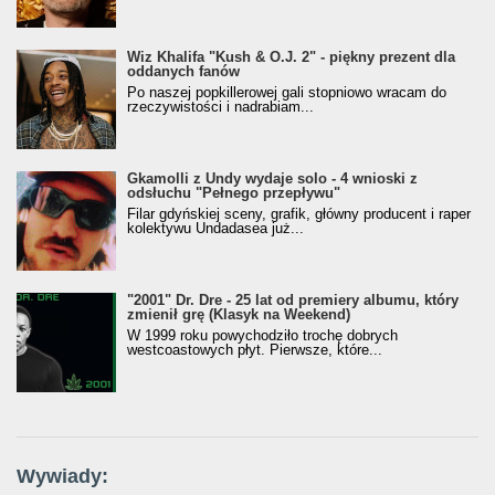
Wiz Khalifa "Kush & O.J. 2" - piękny prezent dla
oddanych fanów
Po naszej popkillerowej gali stopniowo wracam do
rzeczywistości i nadrabiam...
Gkamolli z Undy wydaje solo - 4 wnioski z
odsłuchu "Pełnego przepływu"
Filar gdyńskiej sceny, grafik, główny producent i raper
kolektywu Undadasea już...
"2001" Dr. Dre - 25 lat od premiery albumu, który
zmienił grę (Klasyk na Weekend)
W 1999 roku powychodziło trochę dobrych
westcoastowych płyt. Pierwsze, które...
Wywiady: