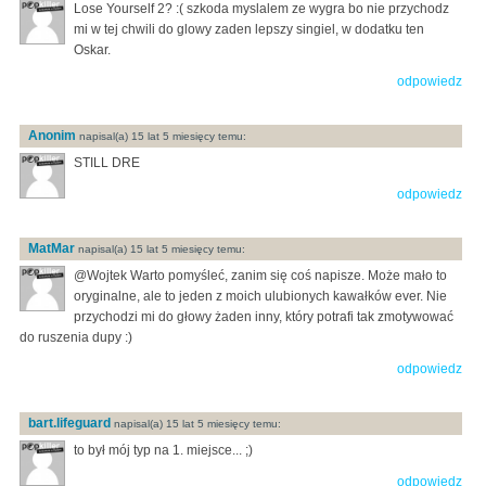
Lose Yourself 2? :( szkoda myslalem ze wygra bo nie przychodz
mi w tej chwili do glowy zaden lepszy singiel, w dodatku ten
Oskar.
odpowiedz
Anonim
napisal(a) 15 lat 5 miesięcy temu:
STILL DRE
odpowiedz
MatMar
napisal(a) 15 lat 5 miesięcy temu:
@Wojtek Warto pomyśleć, zanim się coś napisze. Może mało to
oryginalne, ale to jeden z moich ulubionych kawałków ever. Nie
przychodzi mi do głowy żaden inny, który potrafi tak zmotywować
do ruszenia dupy :)
odpowiedz
bart.lifeguard
napisal(a) 15 lat 5 miesięcy temu:
to był mój typ na 1. miejsce... ;)
odpowiedz