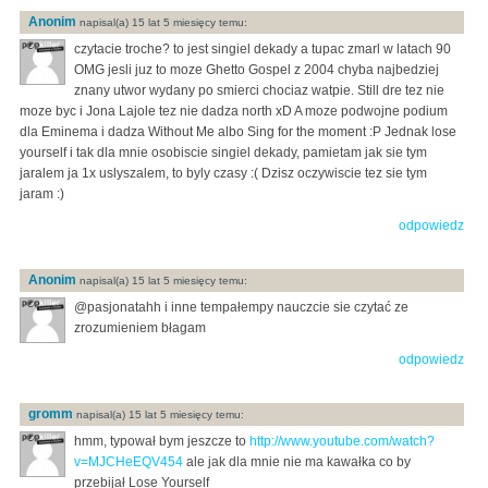
Anonim
napisal(a) 15 lat 5 miesięcy temu:
czytacie troche? to jest singiel dekady a tupac zmarl w latach 90
OMG jesli juz to moze Ghetto Gospel z 2004 chyba najbedziej
znany utwor wydany po smierci chociaz watpie. Still dre tez nie
moze byc i Jona Lajole tez nie dadza north xD A moze podwojne podium
dla Eminema i dadza Without Me albo Sing for the moment :P Jednak lose
yourself i tak dla mnie osobiscie singiel dekady, pamietam jak sie tym
jaralem ja 1x uslyszalem, to byly czasy :( Dzisz oczywiscie tez sie tym
jaram :)
odpowiedz
Anonim
napisal(a) 15 lat 5 miesięcy temu:
@pasjonatahh i inne tempałempy nauczcie sie czytać ze
zrozumieniem błagam
odpowiedz
gromm
napisal(a) 15 lat 5 miesięcy temu:
hmm, typował bym jeszcze to
http://www.youtube.com/watch?
v=MJCHeEQV454
ale jak dla mnie nie ma kawałka co by
przebijał Lose Yourself