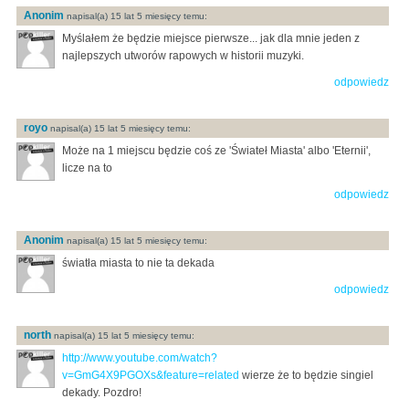
Anonim
napisal(a) 15 lat 5 miesięcy temu:
Myślałem że będzie miejsce pierwsze... jak dla mnie jeden z
najlepszych utworów rapowych w historii muzyki.
odpowiedz
royo
napisal(a) 15 lat 5 miesięcy temu:
Może na 1 miejscu będzie coś ze 'Świateł Miasta' albo 'Eternii',
licze na to
odpowiedz
Anonim
napisal(a) 15 lat 5 miesięcy temu:
światła miasta to nie ta dekada
odpowiedz
north
napisal(a) 15 lat 5 miesięcy temu:
http://www.youtube.com/watch?
v=GmG4X9PGOXs&feature=related
wierze że to będzie singiel
dekady. Pozdro!