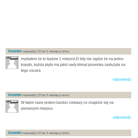
Anonim
napisal(a) 15 lat 5 miesięcy temu:
myślałem że to będzie 1 miejsce;D bity nie sądze że na jedno
kopyto, każda płyta ma jakiś swój klimat piosenka zasłużyła na
tego oscara
odpowiedz
Anonim
napisal(a) 15 lat 5 miesięcy temu:
W takim razie jestem bardzo ciekawy co znajdzie się na
pierwszym miejscu.
odpowiedz
Anonim
napisal(a) 15 lat 5 miesięcy temu: