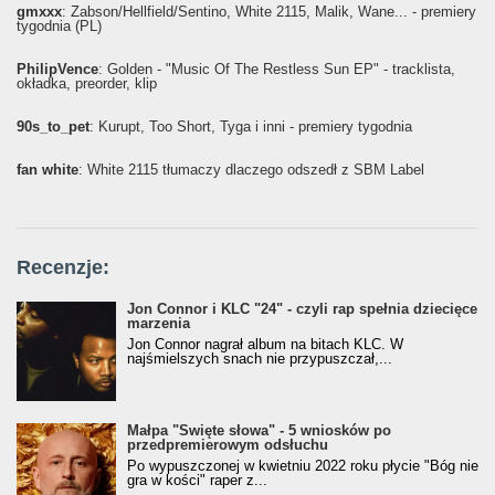
gmxxx
: Żabson/Hellfield/Sentino, White 2115, Malik, Wane... - premiery
tygodnia (PL)
PhilipVence
: Golden - "Music Of The Restless Sun EP" - tracklista,
okładka, preorder, klip
90s_to_pet
: Kurupt, Too Short, Tyga i inni - premiery tygodnia
fan white
: White 2115 tłumaczy dlaczego odszedł z SBM Label
Recenzje:
Jon Connor i KLC "24" - czyli rap spełnia dziecięce
marzenia
Jon Connor nagrał album na bitach KLC. W
najśmielszych snach nie przypuszczał,...
Małpa "Święte słowa" - 5 wniosków po
przedpremierowym odsłuchu
Po wypuszczonej w kwietniu 2022 roku płycie "Bóg nie
gra w kości" raper z...