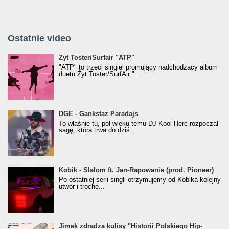
Ostatnie video
Żyt Toster/SurfAir - ATP VIDEO
Żyt Toster/Surfair "ATP"
"ATP" to trzeci singiel promujący nadchodzący album
duetu Żyt Toster/SurfAir "...
donGURALesko z nagrodą za
DGE - Gankstaz Paradajs
Klasyczny/Trueschoolowy Album Roku
To właśnie tu, pół wieku temu DJ Kool Herc rozpoczął
(Popkillery 2023)
sagę, która trwa do dziś...
Kobik - Slalom ft. Jan-Rapowanie (prod. Pioneer)
Kobik - Slalom ft. Jan-Rapowanie (prod. Pioneer)
[Official Music Visualiser]
Po ostatniej serii singli otrzymujemy od Kobika kolejny
utwór i trochę...
Jimek zdradza kulisy "Historii Polskiego Hip-
Jimek zdradza kulisy "Historii Polskiego Hip-