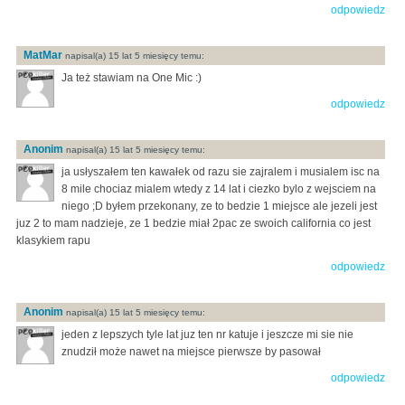
odpowiedz
MatMar
napisal(a) 15 lat 5 miesięcy temu:
Ja też stawiam na One Mic :)
odpowiedz
Anonim
napisal(a) 15 lat 5 miesięcy temu:
ja usłyszałem ten kawałek od razu sie zajralem i musialem isc na
8 mile chociaz mialem wtedy z 14 lat i ciezko bylo z wejsciem na
niego ;D byłem przekonany, ze to bedzie 1 miejsce ale jezeli jest
juz 2 to mam nadzieje, ze 1 bedzie miał 2pac ze swoich california co jest
klasykiem rapu
odpowiedz
Anonim
napisal(a) 15 lat 5 miesięcy temu:
jeden z lepszych tyle lat juz ten nr katuje i jeszcze mi sie nie
znudził może nawet na miejsce pierwsze by pasował
odpowiedz