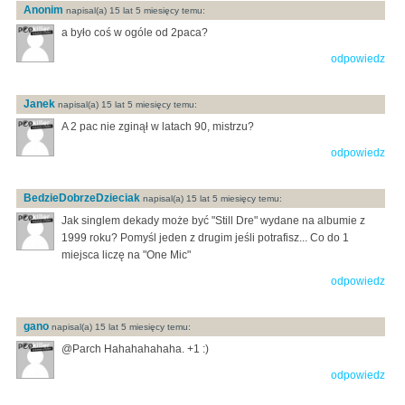
Anonim
napisal(a) 15 lat 5 miesięcy temu:
a było coś w ogóle od 2paca?
odpowiedz
Janek
napisal(a) 15 lat 5 miesięcy temu:
A 2 pac nie zginął w latach 90, mistrzu?
odpowiedz
BedzieDobrzeDzieciak
napisal(a) 15 lat 5 miesięcy temu:
Jak singlem dekady może być "Still Dre" wydane na albumie z
1999 roku? Pomyśl jeden z drugim jeśli potrafisz... Co do 1
miejsca liczę na "One Mic"
odpowiedz
gano
napisal(a) 15 lat 5 miesięcy temu:
@Parch Hahahahahaha. +1 :)
odpowiedz