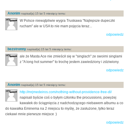
Anonim
napisal(a) 15 lat 5 miesięcy temu:
W Polsce niewątpliwie wygra Truskawa "Najlepsze dupeczki
rucham" ale w USA to nie mam pojęcia teraz...
odpowiedz
bezstronny
napisal(a) 15 lat 5 miesięcy temu:
ale że Masta Ace nie zmieścił się w "singlach" ze swoimi singlami
z "A long hot summer" to trochę jestem zawiedziony i zdziwiony.
odpowiedz
Anonim
napisal(a) 15 lat 5 miesięcy temu:
http://mrjmedeiros.com/nothing-without-providence-free-dl/
napisali byście coś o byłym członku the procussions, powyżej
kawałek do ściągnięcia z nadchodzącego niebawem albumu a co
do kawałka Eminema na 2 miejscu to myślę, że zasłużone, tylko teraz
ciekawi mnie pierwsze miejsce :)
odpowiedz