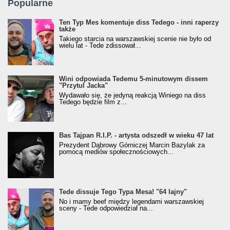
Popularne
Ten Typ Mes komentuje diss Tedego - inni raperzy
także
Takiego starcia na warszawskiej scenie nie było od
wielu lat - Tede zdissował...
Wini odpowiada Tedemu 5-minutowym dissem
"Przytul Jacka"
Wydawało się, że jedyną reakcją Winiego na diss
Tedego będzie film z...
Bas Tajpan R.I.P. - artysta odszedł w wieku 47 lat
Prezydent Dąbrowy Górniczej Marcin Bazylak za
pomocą mediów społecznościowych...
Tede dissuje Tego Typa Mesa! "64 lajny"
No i mamy beef między legendami warszawskiej
sceny - Tede odpowiedział na...