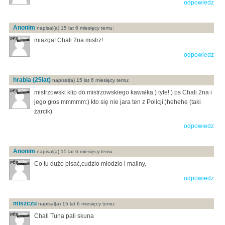
odpowiedz
Anonim
napisal(a) 15 lat 6 miesięcy temu:
miazga! Chali 2na mistrz!
odpowiedz
hrabia (25lat)
napisal(a) 15 lat 6 miesięcy temu:
mistrzowski klip do mistrzowskiego kawałka:) tyle!:) ps Chali 2na i
jego głos mmmmm:) kto się nie jara ten z Policji:)hehehe (taki
żarcik)
odpowiedz
Anonim
napisal(a) 15 lat 6 miesięcy temu:
Co tu dużo pisać,cudzio miodzio i maliny.
odpowiedz
miszczu
napisal(a) 15 lat 6 miesięcy temu:
Chali Tuna pali skuna