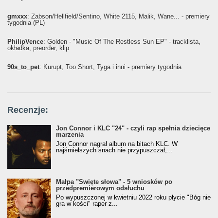
gmxxx
: Żabson/Hellfield/Sentino, White 2115, Malik, Wane... - premiery
tygodnia (PL)
PhilipVence
: Golden - "Music Of The Restless Sun EP" - tracklista,
okładka, preorder, klip
90s_to_pet
: Kurupt, Too Short, Tyga i inni - premiery tygodnia
Recenzje:
Jon Connor i KLC "24" - czyli rap spełnia dziecięce
marzenia
Jon Connor nagrał album na bitach KLC. W
najśmielszych snach nie przypuszczał,...
Małpa "Święte słowa" - 5 wniosków po
przedpremierowym odsłuchu
Po wypuszczonej w kwietniu 2022 roku płycie "Bóg nie
gra w kości" raper z...