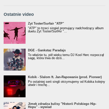
Ostatnie video
Żyt Toster/SurfAir - ATP VIDEO
Żyt Toster/Surfair "ATP"
"ATP" to trzeci singiel promujący nadchodzący album
duetu Żyt Toster/SurfAir "...
donGURALesko z nagrodą za
DGE - Gankstaz Paradajs
Klasyczny/Trueschoolowy Album Roku
To właśnie tu, pół wieku temu DJ Kool Herc rozpoczął
(Popkillery 2023)
sagę, która trwa do dziś...
Kobik - Slalom ft. Jan-Rapowanie (prod. Pioneer)
Kobik - Slalom ft. Jan-Rapowanie (prod. Pioneer)
[Official Music Visualiser]
Po ostatniej serii singli otrzymujemy od Kobika kolejny
utwór i trochę...
Jimek zdradza kulisy "Historii Polskiego Hip-
Jimek zdradza kulisy "Historii Polskiego Hip-
Hopu" - wywiad
Hopu" - wywiad