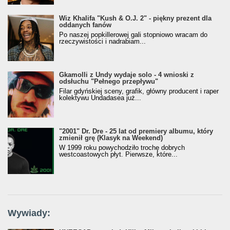
Wiz Khalifa "Kush & O.J. 2" - piękny prezent dla
oddanych fanów
Po naszej popkillerowej gali stopniowo wracam do
rzeczywistości i nadrabiam...
Gkamolli z Undy wydaje solo - 4 wnioski z
odsłuchu "Pełnego przepływu"
Filar gdyńskiej sceny, grafik, główny producent i raper
kolektywu Undadasea już...
"2001" Dr. Dre - 25 lat od premiery albumu, który
zmienił grę (Klasyk na Weekend)
W 1999 roku powychodziło trochę dobrych
westcoastowych płyt. Pierwsze, które...
Wywiady: