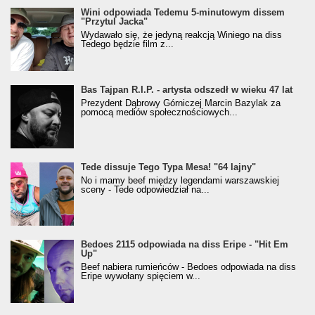
Wini odpowiada Tedemu 5-minutowym dissem
"Przytul Jacka"
Wydawało się, że jedyną reakcją Winiego na diss
Tedego będzie film z...
Bas Tajpan R.I.P. - artysta odszedł w wieku 47 lat
Prezydent Dąbrowy Górniczej Marcin Bazylak za
pomocą mediów społecznościowych...
Tede dissuje Tego Typa Mesa! "64 lajny"
No i mamy beef między legendami warszawskiej
sceny - Tede odpowiedział na...
Bedoes 2115 odpowiada na diss Eripe - "Hit Em
Up"
Beef nabiera rumieńców - Bedoes odpowiada na diss
Eripe wywołany spięciem w...