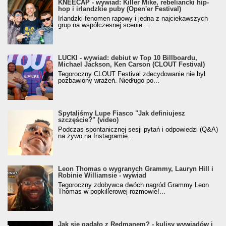
KNEECAP - wywiad: Killer Mike, rebeliancki hip-
hop i irlandzkie puby (Open'er Festival)
Irlandzki fenomen rapowy i jedna z najciekawszych
grup na współczesnej scenie....
LUCKI - wywiad: debiut w Top 10 Billboardu,
Michael Jackson, Ken Carson (CLOUT Festival)
Tegoroczny CLOUT Festival zdecydowanie nie był
pozbawiony wrażeń. Niedługo po...
Spytaliśmy Lupe Fiasco "Jak definiujesz
szczęście?" (video)
Podczas spontanicznej sesji pytań i odpowiedzi (Q&A)
na żywo na Instagramie...
Leon Thomas o wygranych Grammy, Lauryn Hill i
Robinie Williamsie - wywiad
Tegoroczny zdobywca dwóch nagród Grammy Leon
Thomas w popkillerowej rozmowie!...
Jak się gadało z Redmanem? - kulisy wywiadów i