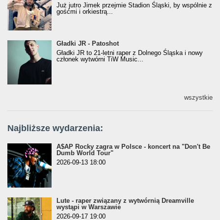
Już jutro Jimek przejmie Stadion Śląski, by wspólnie z
gośćmi i orkiestrą...
Gładki JR - Patoshot
Gładki JR - Patoshot
Gładki JR to 21-letni raper z Dolnego Śląska i nowy
członek wytwórni TiW Music...
wszystkie
Najbliższe wydarzenia:
A$AP Rocky zagra w Polsce - koncert na "Don't Be
Dumb World Tour"
2026-09-13 18:00
Lute - raper związany z wytwórnią Dreamville
wystąpi w Warszawie
2026-09-17 19:00