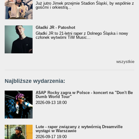
Już jutro Jimek przejmie Stadion Śląski, by wspólnie z
gośćmi i orkiestrą...
Gładki JR - Patoshot
Gładki JR - Patoshot
Gładki JR to 21-letni raper z Dolnego Śląska i nowy
członek wytwórni TiW Music...
wszystkie
Najbliższe wydarzenia:
A$AP Rocky zagra w Polsce - koncert na "Don't Be
Dumb World Tour"
2026-09-13 18:00
Lute - raper związany z wytwórnią Dreamville
wystąpi w Warszawie
2026-09-17 19:00