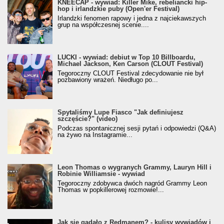
KNEECAP - wywiad: Killer Mike, rebeliancki hip-
hop i irlandzkie puby (Open'er Festival)
Irlandzki fenomen rapowy i jedna z najciekawszych
grup na współczesnej scenie....
LUCKI - wywiad: debiut w Top 10 Billboardu,
Michael Jackson, Ken Carson (CLOUT Festival)
Tegoroczny CLOUT Festival zdecydowanie nie był
pozbawiony wrażeń. Niedługo po...
Spytaliśmy Lupe Fiasco "Jak definiujesz
szczęście?" (video)
Podczas spontanicznej sesji pytań i odpowiedzi (Q&A)
na żywo na Instagramie...
Leon Thomas o wygranych Grammy, Lauryn Hill i
Robinie Williamsie - wywiad
Tegoroczny zdobywca dwóch nagród Grammy Leon
Thomas w popkillerowej rozmowie!...
Jak się gadało z Redmanem? - kulisy wywiadów i