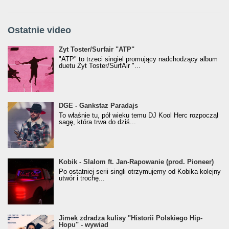
Ostatnie video
Żyt Toster/SurfAir - ATP VIDEO
Żyt Toster/Surfair "ATP"
"ATP" to trzeci singiel promujący nadchodzący album
duetu Żyt Toster/SurfAir "...
donGURALesko z nagrodą za
DGE - Gankstaz Paradajs
Klasyczny/Trueschoolowy Album Roku
To właśnie tu, pół wieku temu DJ Kool Herc rozpoczął
(Popkillery 2023)
sagę, która trwa do dziś...
Kobik - Slalom ft. Jan-Rapowanie (prod. Pioneer)
Kobik - Slalom ft. Jan-Rapowanie (prod. Pioneer)
[Official Music Visualiser]
Po ostatniej serii singli otrzymujemy od Kobika kolejny
utwór i trochę...
Jimek zdradza kulisy "Historii Polskiego Hip-
Jimek zdradza kulisy "Historii Polskiego Hip-
Hopu" - wywiad
Hopu" - wywiad