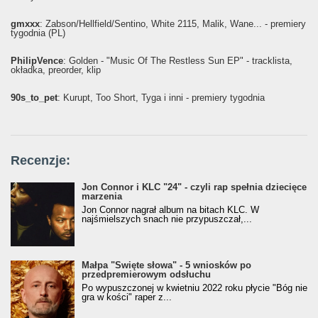
gmxxx
: Żabson/Hellfield/Sentino, White 2115, Malik, Wane... - premiery
tygodnia (PL)
PhilipVence
: Golden - "Music Of The Restless Sun EP" - tracklista,
okładka, preorder, klip
90s_to_pet
: Kurupt, Too Short, Tyga i inni - premiery tygodnia
Recenzje:
Jon Connor i KLC "24" - czyli rap spełnia dziecięce
marzenia
Jon Connor nagrał album na bitach KLC. W
najśmielszych snach nie przypuszczał,...
Małpa "Święte słowa" - 5 wniosków po
przedpremierowym odsłuchu
Po wypuszczonej w kwietniu 2022 roku płycie "Bóg nie
gra w kości" raper z...