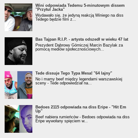
Wini odpowiada Tedemu 5-minutowym dissem
"Przytul Jacka"
Wydawało się, że jedyną reakcją Winiego na diss
Tedego będzie film z...
Bas Tajpan R.I.P. - artysta odszedł w wieku 47 lat
Prezydent Dąbrowy Górniczej Marcin Bazylak za
pomocą mediów społecznościowych...
Tede dissuje Tego Typa Mesa! "64 lajny"
No i mamy beef między legendami warszawskiej
sceny - Tede odpowiedział na...
Bedoes 2115 odpowiada na diss Eripe - "Hit Em
Up"
Beef nabiera rumieńców - Bedoes odpowiada na diss
Eripe wywołany spięciem w...