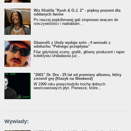
Wiz Khalifa "Kush & O.J. 2" - piękny prezent dla
oddanych fanów
Po naszej popkillerowej gali stopniowo wracam do
rzeczywistości i nadrabiam...
Gkamolli z Undy wydaje solo - 4 wnioski z
odsłuchu "Pełnego przepływu"
Filar gdyńskiej sceny, grafik, główny producent i raper
kolektywu Undadasea już...
"2001" Dr. Dre - 25 lat od premiery albumu, który
zmienił grę (Klasyk na Weekend)
W 1999 roku powychodziło trochę dobrych
westcoastowych płyt. Pierwsze, które...
Wywiady: