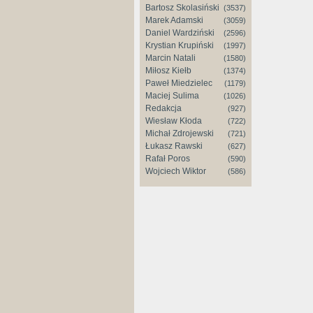
Bartosz Skolasiński
(3537)
Marek Adamski
(3059)
Daniel Wardziński
(2596)
Krystian Krupiński
(1997)
Marcin Natali
(1580)
Miłosz Kiełb
(1374)
Paweł Miedzielec
(1179)
Maciej Sulima
(1026)
Redakcja
(927)
Wiesław Kłoda
(722)
Michał Zdrojewski
(721)
Łukasz Rawski
(627)
Rafał Poros
(590)
Wojciech Wiktor
(586)