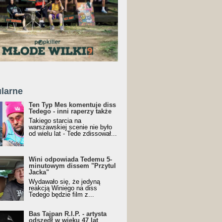
larne
Ten Typ Mes komentuje diss
Tedego - inni raperzy także
Takiego starcia na
warszawskiej scenie nie było
od wielu lat - Tede zdissował...
Wini odpowiada Tedemu 5-
minutowym dissem "Przytul
Jacka"
Wydawało się, że jedyną
reakcją Winiego na diss
Tedego będzie film z...
Bas Tajpan R.I.P. - artysta
odszedł w wieku 47 lat