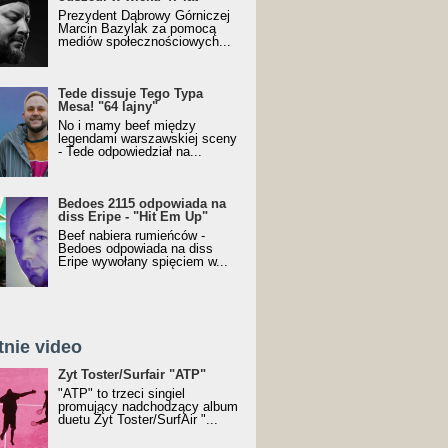
Prezydent Dąbrowy Górniczej
Marcin Bazylak za pomocą
mediów społecznościowych...
Tede dissuje Tego Typa
Mesa! "64 lajny"
No i mamy beef między
legendami warszawskiej sceny
- Tede odpowiedział na...
Bedoes 2115 odpowiada na
diss Eripe - "Hit Em Up"
Beef nabiera rumieńców -
Bedoes odpowiada na diss
Eripe wywołany spięciem w...
tnie video
Toster/SurfAir - ATP VIDEO
Żyt Toster/Surfair "ATP"
"ATP" to trzeci singiel
promujący nadchodzący album
duetu Żyt Toster/SurfAir "...