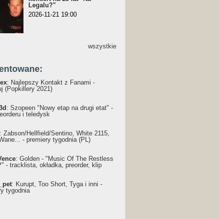
Legalu?"
2026-11-21 19:00
wszystkie
entowane:
ex
: Najlepszy Kontakt z Fanami -
j (Popkillery 2021)
3d
: Szopeen "Nowy etap na drugi etat" -
reorderu i teledysk
: Żabson/Hellfield/Sentino, White 2115,
Wane... - premiery tygodnia (PL)
Vence
: Golden - "Music Of The Restless
 - tracklista, okładka, preorder, klip
_pet
: Kurupt, Too Short, Tyga i inni -
ry tygodnia