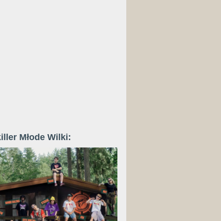
iller Młode Wilki: