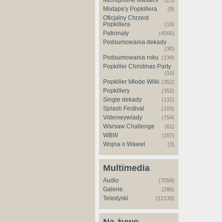
Microphone Masters
(23)
Mixtape'y Popkillera
(8)
Oficjalny Chrzest
Popkillera
(18)
Patronaty
(4566)
Podsumowania dekady
(30)
Podsumowania roku
(134)
Popkiller Christmas Party
(16)
Popkiller Młode Wilki
(352)
Popkillery
(352)
Single dekady
(132)
Splash Festival
(100)
Videowywiady
(754)
Warsaw Challenge
(61)
WBW
(167)
Wojna o Wawel
(3)
Multimedia
Audio
(7058)
Galerie
(286)
Teledyski
(12130)