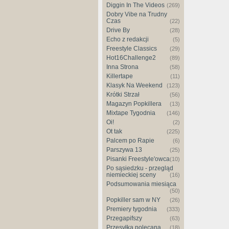
Diggin In The Videos
(269)
Dobry Vibe na Trudny
Czas
(22)
Drive By
(28)
Echo z redakcji
(5)
Freestyle Classics
(29)
Hot16Challenge2
(89)
Inna Strona
(58)
Killertape
(11)
Klasyk Na Weekend
(123)
Krótki Strzał
(56)
Magazyn Popkillera
(13)
Mixtape Tygodnia
(146)
Oi!
(2)
Ot tak
(225)
Palcem po Rapie
(6)
Parszywa 13
(25)
Pisanki Freestyle'owca
(10)
Po sąsiedzku - przegląd
niemieckiej sceny
(16)
Podsumowania miesiąca
(50)
Popkiller sam w NY
(26)
Premiery tygodnia
(333)
Przegapifszy
(63)
Przesyłka polecana
(18)