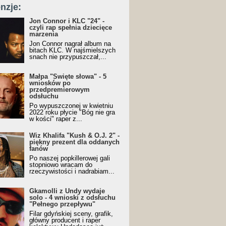
nzje:
Jon Connor i KLC "24" -
czyli rap spełnia dziecięce
marzenia
Jon Connor nagrał album na
bitach KLC. W najśmielszych
snach nie przypuszczał,...
Małpa "Święte słowa" - 5
wniosków po
przedpremierowym
odsłuchu
Po wypuszczonej w kwietniu
2022 roku płycie "Bóg nie gra
w kości" raper z...
Wiz Khalifa "Kush & O.J. 2" -
piękny prezent dla oddanych
fanów
Po naszej popkillerowej gali
stopniowo wracam do
rzeczywistości i nadrabiam...
Gkamolli z Undy wydaje
solo - 4 wnioski z odsłuchu
"Pełnego przepływu"
Filar gdyńskiej sceny, grafik,
główny producent i raper