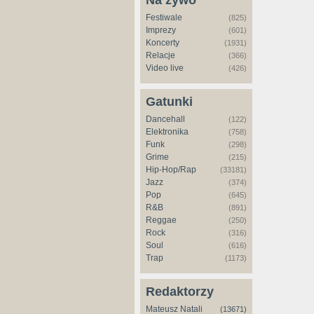
Na żywo
Festiwale
(825)
Imprezy
(601)
Koncerty
(1931)
Relacje
(366)
Video live
(426)
Gatunki
Dancehall
(122)
Elektronika
(758)
Funk
(298)
Grime
(215)
Hip-Hop/Rap
(33181)
Jazz
(374)
Pop
(645)
R&B
(891)
Reggae
(250)
Rock
(316)
Soul
(616)
Trap
(1173)
Redaktorzy
Mateusz Natali
(13671)