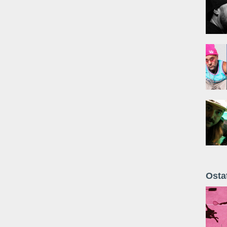
Osta
Żyt 