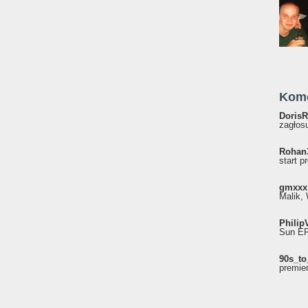
Kom
DorisR
zagłosu
Rohan
start p
gmxxx
Malik, 
Philip
Sun EP"
90s_to
premie