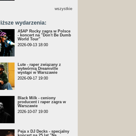
wszystkie
liższe wydarzenia:
A$AP Rocky zagra w Polsce
- koncert na "Don't Be Dumb
World Tour"
2026-09-13 18:00
Lute - raper związany z
wytwórnią Dreamville
wystąpi w Warszawie
2026-09-17 19:00
Black Milk - ceniony
producent i raper zagra w
Warszawie
2026-10-07 19:00
Peja x DJ Decks - specjalny
koncert na 25 lat "Na