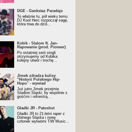
URALesko z nagrodą za
DGE - Gankstaz Paradajs
yczny/Trueschoolowy
To właśnie tu, pół wieku temu
m Roku (Popkillery 2023)
DJ Kool Herc rozpoczął sagę,
która trwa do dziś...
 - Slalom ft. Jan-
Kobik - Slalom ft. Jan-
wanie (prod. Pioneer)
Rapowanie (prod. Pioneer)
cial Music Visualiser]
Po ostatniej serii singli
otrzymujemy od Kobika
kolejny utwór i trochę...
k zdradza kulisy "Historii
Jimek zdradza kulisy
kiego Hip-Hopu" - wywiad
"Historii Polskiego Hip-
Hopu" - wywiad
Już jutro Jimek przejmie
Stadion Śląski, by wspólnie z
gośćmi i orkiestrą...
ki JR - Patoshot
Gładki JR - Patoshot
Gładki JR to 21-letni raper z
Dolnego Śląska i nowy
członek wytwórni TiW Music...