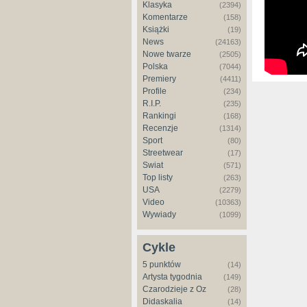
Klasyka
(2394)
Komentarze
(158)
Książki
(19)
News
(24163)
Nowe twarze
(2505)
Polska
(7044)
Premiery
(4411)
Profile
(234)
R.I.P.
(235)
Rankingi
(168)
Recenzje
(1314)
Sport
(80)
Streetwear
(17)
Świat
(571)
Top listy
(263)
USA
(2279)
Video
(10363)
Wywiady
(1099)
Cykle
5 punktów
(14)
Artysta tygodnia
(149)
Czarodzieje z Oz
(28)
Didaskalia
(14)