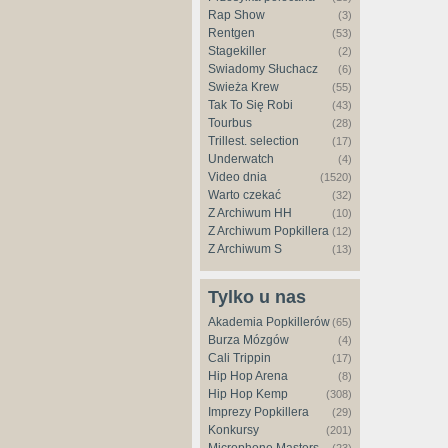
Rap Show
(3)
Rentgen
(53)
Stagekiller
(2)
Świadomy Słuchacz
(6)
Świeża Krew
(55)
Tak To Się Robi
(43)
Tourbus
(28)
Trillest. selection
(17)
Underwatch
(4)
Video dnia
(1520)
Warto czekać
(32)
Z Archiwum HH
(10)
Z Archiwum Popkillera
(12)
Z Archiwum S
(13)
Tylko u nas
Akademia Popkillerów
(65)
Burza Mózgów
(4)
Cali Trippin
(17)
Hip Hop Arena
(8)
Hip Hop Kemp
(308)
Imprezy Popkillera
(29)
Konkursy
(201)