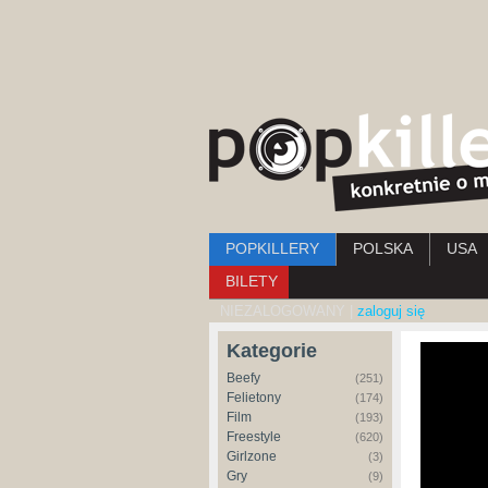
Menu główne
POPKILLERY
POLSKA
USA
BILETY
NIEZALOGOWANY |
zaloguj się
Kategorie
Beefy
(251)
Felietony
(174)
Film
(193)
Freestyle
(620)
Girlzone
(3)
Gry
(9)