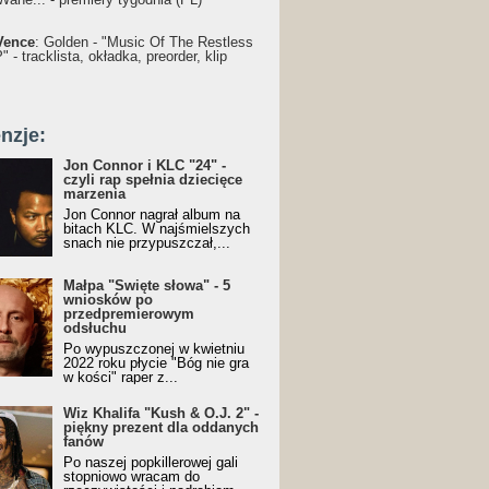
Vence
: Golden - "Music Of The Restless
 - tracklista, okładka, preorder, klip
nzje:
Jon Connor i KLC "24" -
czyli rap spełnia dziecięce
marzenia
Jon Connor nagrał album na
bitach KLC. W najśmielszych
snach nie przypuszczał,...
Małpa "Święte słowa" - 5
wniosków po
przedpremierowym
odsłuchu
Po wypuszczonej w kwietniu
2022 roku płycie "Bóg nie gra
w kości" raper z...
Wiz Khalifa "Kush & O.J. 2" -
piękny prezent dla oddanych
fanów
Po naszej popkillerowej gali
stopniowo wracam do