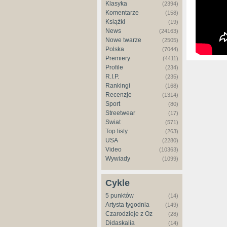
Klasyka
(2394)
Komentarze
(158)
Książki
(19)
News
(24163)
Nowe twarze
(2505)
Polska
(7044)
Premiery
(4411)
Profile
(234)
R.I.P.
(235)
Rankingi
(168)
Recenzje
(1314)
Sport
(80)
Streetwear
(17)
Świat
(571)
Top listy
(263)
USA
(2280)
Video
(10363)
Wywiady
(1099)
Cykle
5 punktów
(14)
Artysta tygodnia
(149)
Czarodzieje z Oz
(28)
Didaskalia
(14)