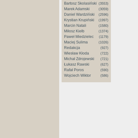
Bartosz Skolasiński
(3553)
Marek Adamski
(3059)
Daniel Wardziński
(2596)
Krystian Krupiński
(1997)
Marcin Natali
(1580)
Miłosz Kiełb
(1374)
Paweł Miedzielec
(1179)
Maciej Sulima
(1026)
Redakcja
(927)
Wiesław Kłoda
(722)
Michał Zdrojewski
(721)
Łukasz Rawski
(627)
Rafał Poros
(590)
Wojciech Wiktor
(586)