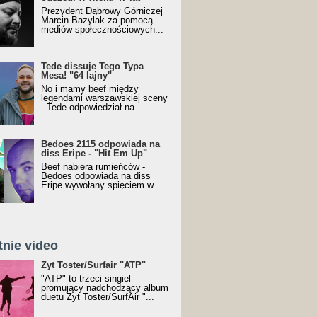
Prezydent Dąbrowy Górniczej
Marcin Bazylak za pomocą
mediów społecznościowych...
Tede dissuje Tego Typa
Mesa! "64 lajny"
No i mamy beef między
legendami warszawskiej sceny
- Tede odpowiedział na...
Bedoes 2115 odpowiada na
diss Eripe - "Hit Em Up"
Beef nabiera rumieńców -
Bedoes odpowiada na diss
Eripe wywołany spięciem w...
tnie video
Toster/SurfAir - ATP VIDEO
Żyt Toster/Surfair "ATP"
"ATP" to trzeci singiel
promujący nadchodzący album
duetu Żyt Toster/SurfAir "...