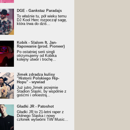
URALesko z nagrodą za
DGE - Gankstaz Paradajs
yczny/Trueschoolowy
To właśnie tu, pół wieku temu
m Roku (Popkillery 2023)
DJ Kool Herc rozpoczął sagę,
która trwa do dziś...
 - Slalom ft. Jan-
Kobik - Slalom ft. Jan-
wanie (prod. Pioneer)
Rapowanie (prod. Pioneer)
cial Music Visualiser]
Po ostatniej serii singli
otrzymujemy od Kobika
kolejny utwór i trochę...
k zdradza kulisy "Historii
Jimek zdradza kulisy
kiego Hip-Hopu" - wywiad
"Historii Polskiego Hip-
Hopu" - wywiad
Już jutro Jimek przejmie
Stadion Śląski, by wspólnie z
gośćmi i orkiestrą...
ki JR - Patoshot
Gładki JR - Patoshot
Gładki JR to 21-letni raper z
Dolnego Śląska i nowy
członek wytwórni TiW Music...