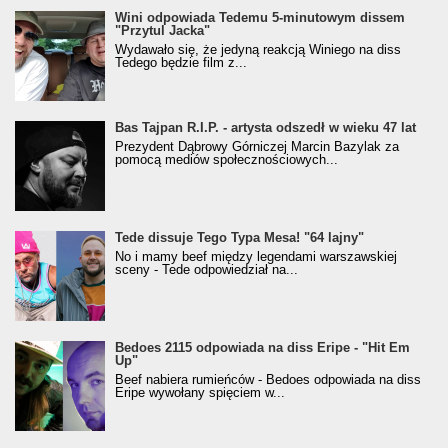
Wini odpowiada Tedemu 5-minutowym dissem
"Przytul Jacka"
Wydawało się, że jedyną reakcją Winiego na diss
Tedego będzie film z...
Bas Tajpan R.I.P. - artysta odszedł w wieku 47 lat
Prezydent Dąbrowy Górniczej Marcin Bazylak za
pomocą mediów społecznościowych...
Tede dissuje Tego Typa Mesa! "64 lajny"
No i mamy beef między legendami warszawskiej
sceny - Tede odpowiedział na...
Bedoes 2115 odpowiada na diss Eripe - "Hit Em
Up"
Beef nabiera rumieńców - Bedoes odpowiada na diss
Eripe wywołany spięciem w...