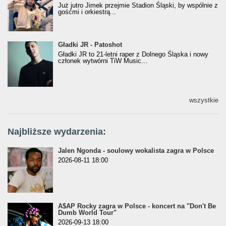
Już jutro Jimek przejmie Stadion Śląski, by wspólnie z
gośćmi i orkiestrą...
Gładki JR - Patoshot
Gładki JR - Patoshot
Gładki JR to 21-letni raper z Dolnego Śląska i nowy
członek wytwórni TiW Music...
wszystkie
Najbliższe wydarzenia:
Jalen Ngonda - soulowy wokalista zagra w Polsce
2026-08-11 18:00
A$AP Rocky zagra w Polsce - koncert na "Don't Be
Dumb World Tour"
2026-09-13 18:00