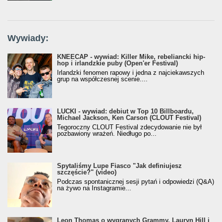
Wywiady:
KNEECAP - wywiad: Killer Mike, rebeliancki hip-
hop i irlandzkie puby (Open'er Festival)
Irlandzki fenomen rapowy i jedna z najciekawszych
grup na współczesnej scenie....
LUCKI - wywiad: debiut w Top 10 Billboardu,
Michael Jackson, Ken Carson (CLOUT Festival)
Tegoroczny CLOUT Festival zdecydowanie nie był
pozbawiony wrażeń. Niedługo po...
Spytaliśmy Lupe Fiasco "Jak definiujesz
szczęście?" (video)
Podczas spontanicznej sesji pytań i odpowiedzi (Q&A)
na żywo na Instagramie...
Leon Thomas o wygranych Grammy, Lauryn Hill i