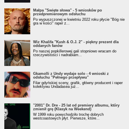
Małpa "Święte słowa" - 5 wniosków po
przedpremierowym odsłuchu
Po wypuszczonej w kwietniu 2022 roku płycie "Bóg nie
gra w kości" raper z...
Wiz Khalifa "Kush & O.J. 2" - piękny prezent dla
oddanych fanów
Po naszej popkillerowej gali stopniowo wracam do
rzeczywistości i nadrabiam...
Gkamolli z Undy wydaje solo - 4 wnioski z
odsłuchu "Pełnego przepływu"
Filar gdyńskiej sceny, grafik, główny producent i raper
kolektywu Undadasea już...
"2001" Dr. Dre - 25 lat od premiery albumu, który
zmienił grę (Klasyk na Weekend)
W 1999 roku powychodziło trochę dobrych
westcoastowych płyt. Pierwsze, które...