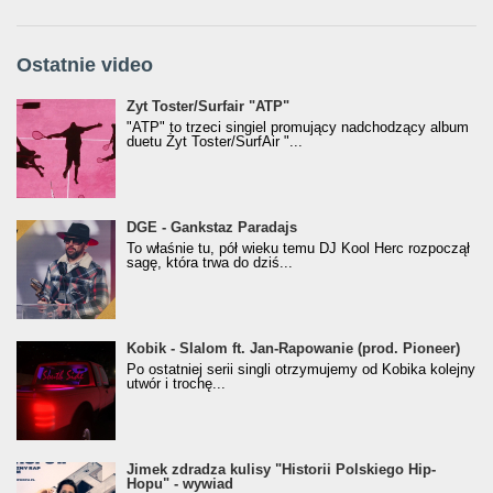
Ostatnie video
Żyt Toster/SurfAir - ATP VIDEO
Żyt Toster/Surfair "ATP"
"ATP" to trzeci singiel promujący nadchodzący album
duetu Żyt Toster/SurfAir "...
donGURALesko z nagrodą za
DGE - Gankstaz Paradajs
Klasyczny/Trueschoolowy Album Roku
To właśnie tu, pół wieku temu DJ Kool Herc rozpoczął
(Popkillery 2023)
sagę, która trwa do dziś...
Kobik - Slalom ft. Jan-Rapowanie (prod. Pioneer)
Kobik - Slalom ft. Jan-Rapowanie (prod. Pioneer)
[Official Music Visualiser]
Po ostatniej serii singli otrzymujemy od Kobika kolejny
utwór i trochę...
Jimek zdradza kulisy "Historii Polskiego Hip-
Jimek zdradza kulisy "Historii Polskiego Hip-
Hopu" - wywiad
Hopu" - wywiad