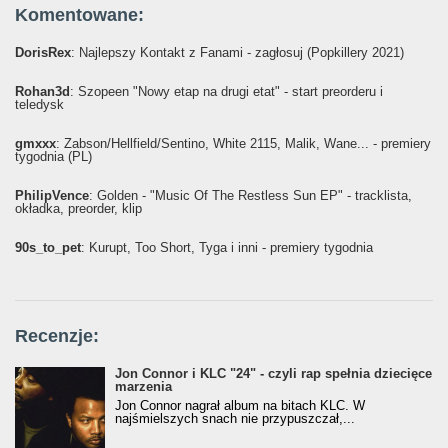
Komentowane:
DorisRex
: Najlepszy Kontakt z Fanami - zagłosuj (Popkillery 2021)
Rohan3d
: Szopeen "Nowy etap na drugi etat" - start preorderu i
teledysk
gmxxx
: Żabson/Hellfield/Sentino, White 2115, Malik, Wane... - premiery
tygodnia (PL)
PhilipVence
: Golden - "Music Of The Restless Sun EP" - tracklista,
okładka, preorder, klip
90s_to_pet
: Kurupt, Too Short, Tyga i inni - premiery tygodnia
Recenzje:
Jon Connor i KLC "24" - czyli rap spełnia dziecięce
marzenia
Jon Connor nagrał album na bitach KLC. W
najśmielszych snach nie przypuszczał,...