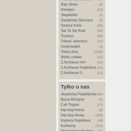
Rap Show
(3)
Rentgen
(53)
Stagekiller
(2)
Świadomy Słuchacz
(6)
Świeża Krew
(55)
Tak To Się Robi
(43)
Tourbus
(28)
Trillest. selection
(17)
Underwatch
(4)
Video dnia
(1520)
Warto czekać
(32)
Z Archiwum HH
(10)
Z Archiwum Popkillera
(12)
Z Archiwum S
(13)
Tylko u nas
Akademia Popkillerów
(65)
Burza Mózgów
(4)
Cali Trippin
(17)
Hip Hop Arena
(8)
Hip Hop Kemp
(308)
Imprezy Popkillera
(29)
Konkursy
(201)