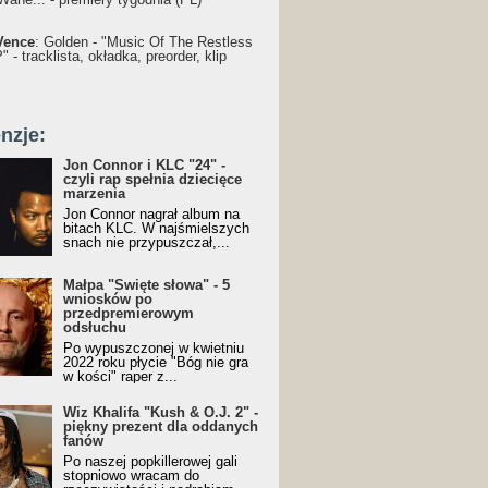
Vence
: Golden - "Music Of The Restless
 - tracklista, okładka, preorder, klip
nzje:
Jon Connor i KLC "24" -
czyli rap spełnia dziecięce
marzenia
Jon Connor nagrał album na
bitach KLC. W najśmielszych
snach nie przypuszczał,...
Małpa "Święte słowa" - 5
wniosków po
przedpremierowym
odsłuchu
Po wypuszczonej w kwietniu
2022 roku płycie "Bóg nie gra
w kości" raper z...
Wiz Khalifa "Kush & O.J. 2" -
piękny prezent dla oddanych
fanów
Po naszej popkillerowej gali
stopniowo wracam do