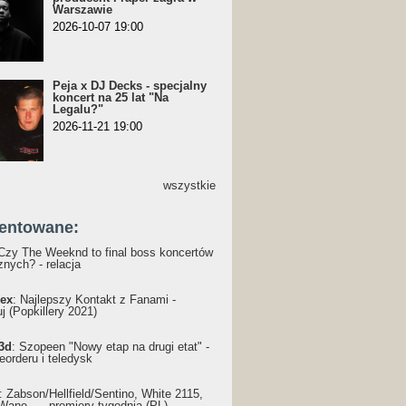
Warszawie
2026-10-07 19:00
Peja x DJ Decks - specjalny
koncert na 25 lat "Na
Legalu?"
2026-11-21 19:00
wszystkie
entowane:
 Czy The Weeknd to final boss koncertów
nych? - relacja
ex
: Najlepszy Kontakt z Fanami -
j (Popkillery 2021)
3d
: Szopeen "Nowy etap na drugi etat" -
reorderu i teledysk
: Żabson/Hellfield/Sentino, White 2115,
Wane... - premiery tygodnia (PL)