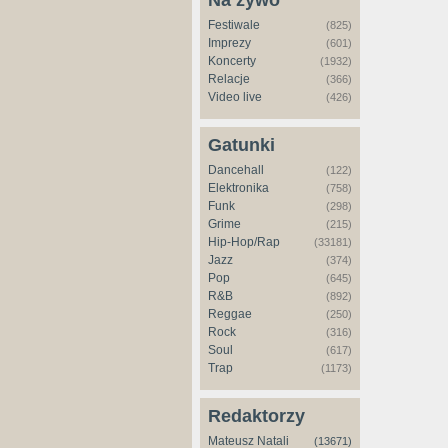
Na żywo
Festiwale
(825)
Imprezy
(601)
Koncerty
(1932)
Relacje
(366)
Video live
(426)
Gatunki
Dancehall
(122)
Elektronika
(758)
Funk
(298)
Grime
(215)
Hip-Hop/Rap
(33181)
Jazz
(374)
Pop
(645)
R&B
(892)
Reggae
(250)
Rock
(316)
Soul
(617)
Trap
(1173)
Redaktorzy
Mateusz Natali
(13671)