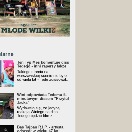
larne
Ten Typ Mes komentuje diss
Tedego - inni raperzy także
Takiego starcia na
warszawskiej scenie nie było
od wielu lat - Tede zdissował...
Wini odpowiada Tedemu 5-
minutowym dissem "Przytul
Jacka"
Wydawało się, że jedyną
reakcją Winiego na diss
Tedego będzie film z...
Bas Tajpan R.I.P. - artysta
odszedł w wieku 47 lat