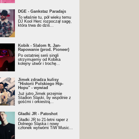
URALesko z nagrodą za
DGE - Gankstaz Paradajs
yczny/Trueschoolowy
To właśnie tu, pół wieku temu
m Roku (Popkillery 2023)
DJ Kool Herc rozpoczął sagę,
która trwa do dziś...
 - Slalom ft. Jan-
Kobik - Slalom ft. Jan-
wanie (prod. Pioneer)
Rapowanie (prod. Pioneer)
cial Music Visualiser]
Po ostatniej serii singli
otrzymujemy od Kobika
kolejny utwór i trochę...
k zdradza kulisy "Historii
Jimek zdradza kulisy
kiego Hip-Hopu" - wywiad
"Historii Polskiego Hip-
Hopu" - wywiad
Już jutro Jimek przejmie
Stadion Śląski, by wspólnie z
gośćmi i orkiestrą...
ki JR - Patoshot
Gładki JR - Patoshot
Gładki JR to 21-letni raper z
Dolnego Śląska i nowy
członek wytwórni TiW Music...