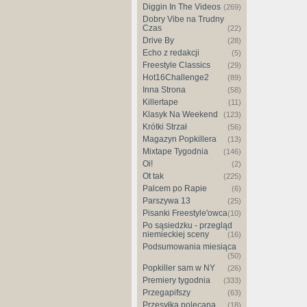
Diggin In The Videos
(269)
Dobry Vibe na Trudny
Czas
(22)
Drive By
(28)
Echo z redakcji
(5)
Freestyle Classics
(29)
Hot16Challenge2
(89)
Inna Strona
(58)
Killertape
(11)
Klasyk Na Weekend
(123)
Krótki Strzał
(56)
Magazyn Popkillera
(13)
Mixtape Tygodnia
(146)
Oi!
(2)
Ot tak
(225)
Palcem po Rapie
(6)
Parszywa 13
(25)
Pisanki Freestyle'owca
(10)
Po sąsiedzku - przegląd
niemieckiej sceny
(16)
Podsumowania miesiąca
(50)
Popkiller sam w NY
(26)
Premiery tygodnia
(333)
Przegapifszy
(63)
Przesyłka polecana
(18)