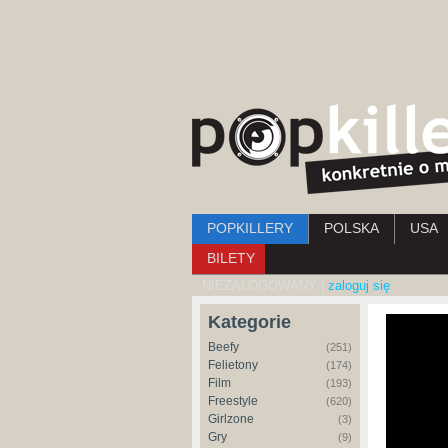
Menu główne
POPKILLERY
POLSKA
USA
BILETY
NIEZALOGOWANY |
zaloguj się
Kategorie
Beefy
(251)
Felietony
(174)
Film
(193)
Freestyle
(620)
Girlzone
(3)
Gry
(9)