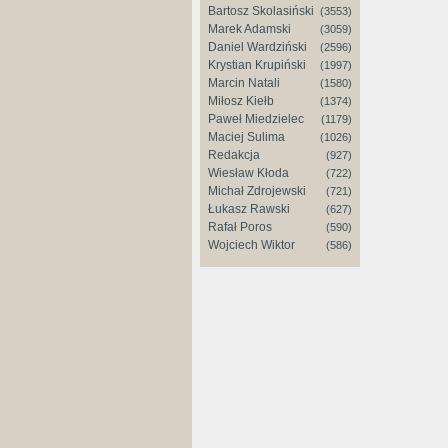
Bartosz Skolasiński
(3553)
Marek Adamski
(3059)
Daniel Wardziński
(2596)
Krystian Krupiński
(1997)
Marcin Natali
(1580)
Miłosz Kiełb
(1374)
Paweł Miedzielec
(1179)
Maciej Sulima
(1026)
Redakcja
(927)
Wiesław Kłoda
(722)
Michał Zdrojewski
(721)
Łukasz Rawski
(627)
Rafał Poros
(590)
Wojciech Wiktor
(586)