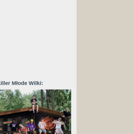
iller Młode Wilki: