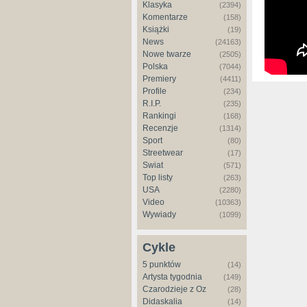
Klasyka
(2394)
Komentarze
(158)
Książki
(19)
News
(24163)
Nowe twarze
(2505)
Polska
(7044)
Premiery
(4411)
Profile
(234)
R.I.P.
(235)
Rankingi
(168)
Recenzje
(1314)
Sport
(80)
Streetwear
(17)
Świat
(571)
Top listy
(263)
USA
(2280)
Video
(10363)
Wywiady
(1099)
Cykle
5 punktów
(14)
Artysta tygodnia
(149)
Czarodzieje z Oz
(28)
Didaskalia
(14)