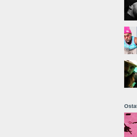
Osta
Żyt 