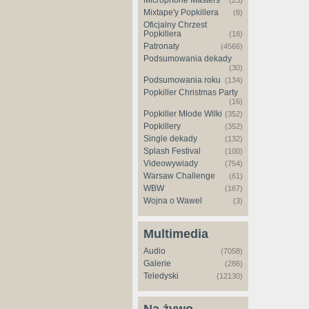
Microphone Masters
(23)
Mixtape'y Popkillera
(8)
Oficjalny Chrzest
Popkillera
(18)
Patronaty
(4566)
Podsumowania dekady
(30)
Podsumowania roku
(134)
Popkiller Christmas Party
(16)
Popkiller Młode Wilki
(352)
Popkillery
(352)
Single dekady
(132)
Splash Festival
(100)
Videowywiady
(754)
Warsaw Challenge
(61)
WBW
(167)
Wojna o Wawel
(3)
Multimedia
Audio
(7058)
Galerie
(286)
Teledyski
(12130)