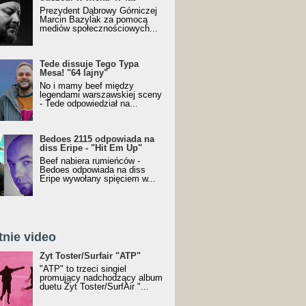
Prezydent Dąbrowy Górniczej
Marcin Bazylak za pomocą
mediów społecznościowych...
Tede dissuje Tego Typa
Mesa! "64 lajny"
No i mamy beef między
legendami warszawskiej sceny
- Tede odpowiedział na...
Bedoes 2115 odpowiada na
diss Eripe - "Hit Em Up"
Beef nabiera rumieńców -
Bedoes odpowiada na diss
Eripe wywołany spięciem w...
tnie video
Toster/SurfAir - ATP VIDEO
Żyt Toster/Surfair "ATP"
"ATP" to trzeci singiel
promujący nadchodzący album
duetu Żyt Toster/SurfAir "...