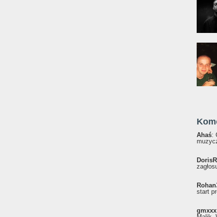
Kom
Ahaś
:
muzycz
DorisR
zagłosu
Rohan
start p
gmxxx
Malik, 