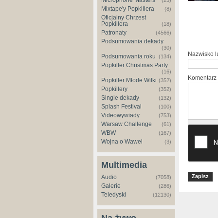
Microphone Masters
(23)
Mixtape'y Popkillera
(8)
Oficjalny Chrzest
Popkillera
(18)
Patronaty
(4566)
Podsumowania dekady
(30)
Nazwisko 
Podsumowania roku
(134)
Popkiller Christmas Party
(16)
Komentarz
Popkiller Młode Wilki
(352)
Popkillery
(352)
Single dekady
(132)
Splash Festival
(100)
Videowywiady
(753)
Warsaw Challenge
(61)
WBW
(167)
Wojna o Wawel
(3)
Multimedia
Audio
(7058)
Galerie
(286)
Teledyski
(12130)