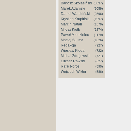
Bartosz Skolasiński
(3537)
Marek Adamski
(3059)
Daniel Wardziński
(2596)
Krystian Krupiński
(1997)
Marcin Natali
(1579)
Miłosz Kiełb
(1374)
Paweł Miedzielec
(1179)
Maciej Sulima
(1026)
Redakcja
(927)
Wiesław Kłoda
(722)
Michał Zdrojewski
(721)
Łukasz Rawski
(627)
Rafał Poros
(590)
Wojciech Wiktor
(586)