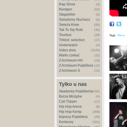
Rap Show
(3)
Rentgen
(53)
Stagekiller
(2)
Świadomy Słuchacz
(6)
Świeża Krew
(55)
Tak To Się Robi
(43)
Tourbus
(28)
Tagi:
Reno
Trillest. selection
(17)
Underwatch
(4)
Video dnia
(1520)
Warto czekać
(32)
Z Archiwum HH
(10)
Z Archiwum Popkillera
(12)
Z Archiwum S
(13)
Tylko u nas
Akademia Popkillerów
(65)
Burza Mózgów
(4)
Cali Trippin
(17)
Hip Hop Arena
(8)
Hip Hop Kemp
(308)
Imprezy Popkillera
(29)
Konkursy
(201)