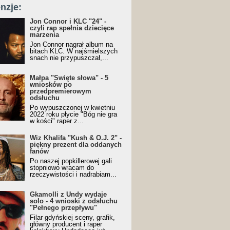
nzje:
Jon Connor i KLC "24" -
czyli rap spełnia dziecięce
marzenia
Jon Connor nagrał album na
bitach KLC. W najśmielszych
snach nie przypuszczał,...
Małpa "Święte słowa" - 5
wniosków po
przedpremierowym
odsłuchu
Po wypuszczonej w kwietniu
2022 roku płycie "Bóg nie gra
w kości" raper z...
Wiz Khalifa "Kush & O.J. 2" -
piękny prezent dla oddanych
fanów
Po naszej popkillerowej gali
stopniowo wracam do
rzeczywistości i nadrabiam...
Gkamolli z Undy wydaje
solo - 4 wnioski z odsłuchu
"Pełnego przepływu"
Filar gdyńskiej sceny, grafik,
główny producent i raper