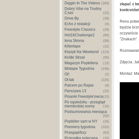
Diggin In The Videos
(269)
złapać z b
Dobry Vibe na Trudny
konkretów
Czas
(22)
Drive By
(28)
Reno potwie
Echo z redakcji
(5)
będzie brz
Freestyle Classics
(29)
oczywiście
Hot16Challenge2
(89)
"Znakach".
Inna Strona
(58)
Killertape
(11)
Rozmawiał:
Klasyk Na Weekend
(123)
Krótki Strzał
(56)
Zdjęcia: J
Magazyn Popkillera
(13)
Mixtape Tygodnia
(146)
Montaż: Ma
Oi!
(2)
Ot tak
(225)
Palcem po Rapie
Reno - 
(6)
Parszywa 13
(25)
Zapytani
Pisanki Freestyle'owca
(10)
Po sąsiedzku - przegląd
niemieckiej sceny
(16)
Podsumowania miesiąca
(50)
Popkiller sam w NY
(26)
Premiery tygodnia
(333)
Przegapifszy
(63)
Przesyłka polecana
(18)