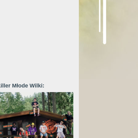
iller Młode Wilki: