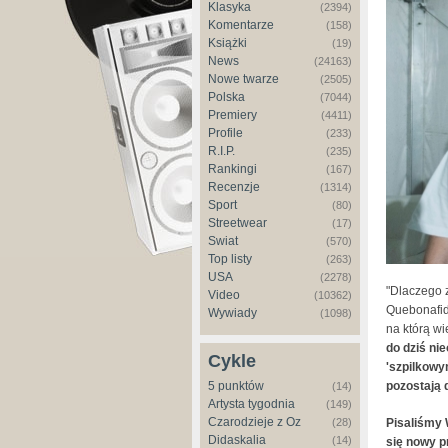
Klasyka
(2394)
Komentarze
(158)
Książki
(19)
News
(24163)
Nowe twarze
(2505)
Polska
(7044)
Premiery
(4411)
Profile
(233)
R.I.P.
(235)
Rankingi
(167)
Recenzje
(1314)
Sport
(80)
Streetwear
(17)
Świat
(570)
Top listy
(263)
USA
(2278)
"Dlaczego z
Video
(10362)
Quebonafid
Wywiady
(1098)
na którą w
do dziś ni
Cykle
'szpilkowy
5 punktów
pozostają d
(14)
Artysta tygodnia
(149)
Czarodzieje z Oz
(28)
Pisaliśmy 
Didaskalia
(14)
się nowy p