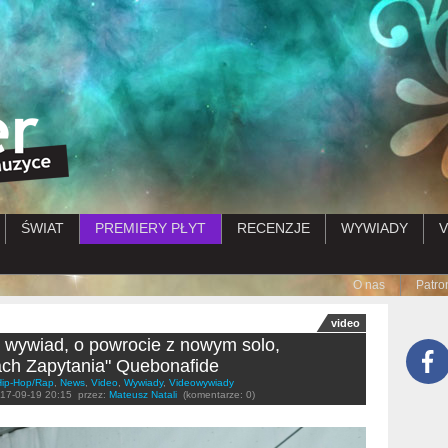
Przejdź do treści
ŚWIAT
PREMIERY PŁYT
RECENZJE
WYWIADY
V
Submenu
O nas
Patro
video
 wywiad, o powrocie z nowym solo,
ch Zapytania" Quebonafide
Hip-Hop/Rap
,
News
,
Video
,
Wywiady
,
Videowywiady
17-09-19 20:15
przez:
Mateusz Natali
(komentarze: 0)