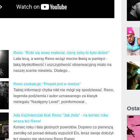
Reno: "Robi się nowy materiał, cisnę żeby to było dobre"
Lata lecą, a wersy Reno wciąż mocno tkwią w pamięci -
taką błyskotliwość i uszczypliwość obserwacyjną miało na
naszej scenie niewielu. Dlatego...
Reno zaskakuje: "Projekt jest w drodze"
Takiej informacji chyba nikt nie mógł się spodziewać. Reno,
legenda podziemia i autor uznawanego za klasyk
nielegalu "Następny Level", poinformował...
Osta
Ada Kaźmierczak feat. Reno "Jak złoto" - na koniec roku
Żyt 
wraca też Reno!
Koniec roku i fala głośnych powrotów. Dopiero co pierwszą
zwrotkę od ponad dekady wypuścił Eis, teraz swoje dołożył
też dawno nie słyszany Reno.Raper...