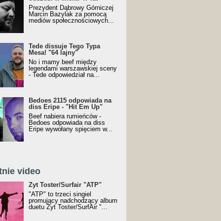
Prezydent Dąbrowy Górniczej
Marcin Bazylak za pomocą
mediów społecznościowych...
Tede dissuje Tego Typa
Mesa! "64 lajny"
No i mamy beef między
legendami warszawskiej sceny
- Tede odpowiedział na...
Bedoes 2115 odpowiada na
diss Eripe - "Hit Em Up"
Beef nabiera rumieńców -
Bedoes odpowiada na diss
Eripe wywołany spięciem w...
tnie video
Toster/SurfAir - ATP VIDEO
Żyt Toster/Surfair "ATP"
"ATP" to trzeci singiel
promujący nadchodzący album
duetu Żyt Toster/SurfAir "...