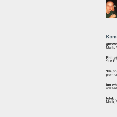
Kom
gmxxx
Malik, 
Philip
Sun EP"
90s_to
premie
fan wh
odszed
lolek
:
Malik, 