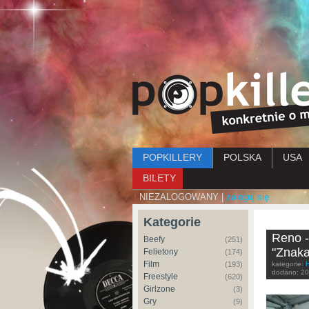
Menu główne
POPKILLERY
POLSKA
USA
BILETY
NIEZALOGOWANY |
zaloguj się
Kategorie
Reno -
Beefy
(251)
"Znaka
Felietony
(174)
Film
(193)
kategorie:
dodano:
20
Freestyle
(620)
Girlzone
(3)
Gry
(9)