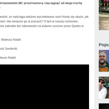
ełchatowskim MC przed kamerą i wyciągnąć od niego trochę
!
rdził, że nadciąga właśnie wyczekiwane solo! Kiedy się ukaże, jak
mieć i kto wesprze go w pracach? O tym w naszej rozmowie,
 nie zabrakło też odpowiedzi na pytanie rzucone przez Quebo w
 Mateusz Natali
Popu
akub Sandecki
teusz Natali
wywiad, o powrocie z nowym solo, "Znakach
a" Quebonafide (08.2017, Popkiller.pl)