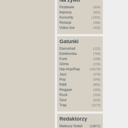
Na żywo
Festiwale
(824)
Imprezy
(601)
Koncerty
(1931)
Relacje
(366)
Video live
(426)
Gatunki
Dancehall
(122)
Elektronika
(758)
Funk
(298)
Grime
(215)
Hip-Hop/Rap
(33179)
Jazz
(374)
Pop
(645)
R&B
(891)
Reggae
(250)
Rock
(316)
Soul
(616)
Trap
(1173)
Redaktorzy
Mateusz Natali
(13671)