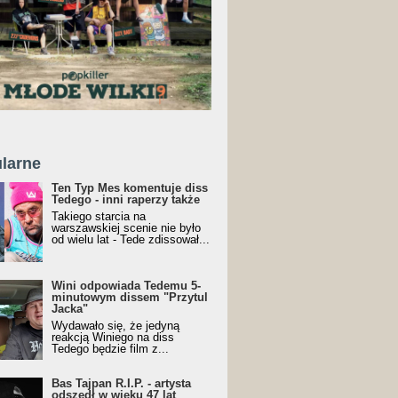
larne
Ten Typ Mes komentuje diss
Tedego - inni raperzy także
Takiego starcia na
warszawskiej scenie nie było
od wielu lat - Tede zdissował...
Wini odpowiada Tedemu 5-
minutowym dissem "Przytul
Jacka"
Wydawało się, że jedyną
reakcją Winiego na diss
Tedego będzie film z...
Bas Tajpan R.I.P. - artysta
odszedł w wieku 47 lat