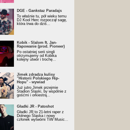
URALesko z nagrodą za
DGE - Gankstaz Paradajs
yczny/Trueschoolowy
To właśnie tu, pół wieku temu
m Roku (Popkillery 2023)
DJ Kool Herc rozpoczął sagę,
która trwa do dziś...
 - Slalom ft. Jan-
Kobik - Slalom ft. Jan-
wanie (prod. Pioneer)
Rapowanie (prod. Pioneer)
cial Music Visualiser]
Po ostatniej serii singli
otrzymujemy od Kobika
kolejny utwór i trochę...
k zdradza kulisy "Historii
Jimek zdradza kulisy
kiego Hip-Hopu" - wywiad
"Historii Polskiego Hip-
Hopu" - wywiad
Już jutro Jimek przejmie
Stadion Śląski, by wspólnie z
gośćmi i orkiestrą...
ki JR - Patoshot
Gładki JR - Patoshot
Gładki JR to 21-letni raper z
Dolnego Śląska i nowy
członek wytwórni TiW Music...