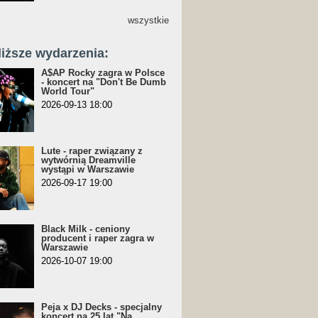
wszystkie
liższe wydarzenia:
A$AP Rocky zagra w Polsce
- koncert na "Don't Be Dumb
World Tour"
2026-09-13 18:00
Lute - raper związany z
wytwórnią Dreamville
wystąpi w Warszawie
2026-09-17 19:00
Black Milk - ceniony
producent i raper zagra w
Warszawie
2026-10-07 19:00
Peja x DJ Decks - specjalny
koncert na 25 lat "Na