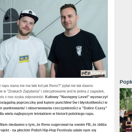
Popk
 rapu siana nie ma taki kot jak Reno?" pytał nie tak dawno
e w "Znakach Zapytania" i zdecydowanie jest to jedna z zagadek,
ielu z nas szuka odpowiedzi.
Kultowy "Następny Level" wyznaczył
eosiągalną poprzeczkę pod kątem punchline'ów i błyskotliwości w
m punktowaniu' i obserwowaniu rzeczywistości a "Dobre Czasy"
la wielu najlepszym letniakiem w historii polskiego rapu.
Wam niedawno o tym, że Reno sugerował na swoim FB, że zbliża
rojekt - na płockim Polish Hip-Hop Festivalu udało nam się