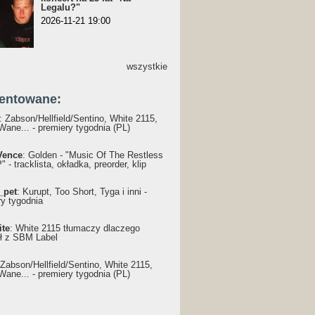
Legalu?"
2026-11-21 19:00
wszystkie
entowane:
: Żabson/Hellfield/Sentino, White 2115,
Wane... - premiery tygodnia (PL)
Vence
: Golden - "Music Of The Restless
 - tracklista, okładka, preorder, klip
_pet
: Kurupt, Too Short, Tyga i inni -
ry tygodnia
ite
: White 2115 tłumaczy dlaczego
ł z SBM Label
 Żabson/Hellfield/Sentino, White 2115,
Wane... - premiery tygodnia (PL)