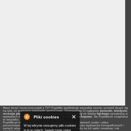
Masz dosyć muzycznej papki z TV? Popkiller wyeliminuje wszystkie szumy i pozwoli skupić się
na tym, co w muzyce naprawdę wartościowe. Zaserwujemy Ci najlepsze
piosenki
,
teledyski
,
recenzje płyt
i
newsy
z branży
hip-hopowej
.
Wykonawcy
ze świata
hip-hopu
opowiedzą w
Pliki cookies
wywiadach o swoich planach na
koncerty
i
festiwale hip-hopowe
. Na Popkillerze znajdziesz
to wszystko, my piszemy konkretnie o muzyce.
Popkiller.pl nie odpowiada za treści słowne i wizualne w utworach audio i video
W tej witrynie stosujemy pliki cookies
prezentowanych na łamach serwisu, a udostępnionych przez wydawców fonograficznych i
samych artystów. Nagrania te są prezentowane ze względu na ich walor newsowy i nie
m.in w celach: świadczenia usług,