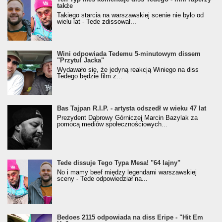
także
Takiego starcia na warszawskiej scenie nie było od
wielu lat - Tede zdissował...
Wini odpowiada Tedemu 5-minutowym dissem
"Przytul Jacka"
Wydawało się, że jedyną reakcją Winiego na diss
Tedego będzie film z...
Bas Tajpan R.I.P. - artysta odszedł w wieku 47 lat
Prezydent Dąbrowy Górniczej Marcin Bazylak za
pomocą mediów społecznościowych...
Tede dissuje Tego Typa Mesa! "64 lajny"
No i mamy beef między legendami warszawskiej
sceny - Tede odpowiedział na...
Bedoes 2115 odpowiada na diss Eripe - "Hit Em