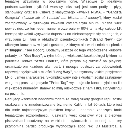
tematykę utrzymaną w poważnym tonie. Właściwie to idealnym
podsumowaniem płytkości warstwy tekstowej jest sam podtytuł płyty,
stanowiący cytat Ice Cube'a z klasycznego kawałka
N.W.A.
-
"Gangsta
Gangsta"
(
"cause life ain't nuthin' but bitches and money"
), który został
zsamplowany w tytułowym kawałku otwierającym album. Można więc
powiedzieć, że ten jeden numer wyczerpuje w 90% tematykę całego LP,
kręcącą się wokół wyrywania dupeczek na niekończących się balangach, z
wrzutkami tu i tam o obłudnych pseudo-ziomkach (
"Brand New"
) czy
ulicznym know-how w byciu gościem, z którym nie warto mieć na pieńku
(
"Thuggin"
,
"Too Hood"
). Dodajmy jeszcze do tego współczesne klubowe
petardy jak
"Get Busy"
, w rytm którego większość lasek pokręci tyłkiem na
parkiecie, leniwe
"After Hours"
, które przyda się wrzucić na playlistę
organizatorom każdego after party i mogące posłużyć za odpowiednik
rapowej przyśpiewki o miłości
"Long Way"
, a otrzymamy lekkie, przyjemne
LP o luźnym charakterze. Skomplikowany intelektualizm został zastąpiony
wulgarną prostotą i jedynie
"Price Tag"
wyłamuje się koncepcyjnie na tle
większości numerów, stanowiąc miłą odskocznię z namiastką storytellingu
na poziomie.
Panujący w tekstach hedonizm rodem ze starej szkoły gangsta rapu został
opakowany w zmodernizowane brzmienie Kaliforni lat 90-tych, które jest
dla mnie najmocniejszym punktem krążka i nadrabia znacząco braki
tematycznej różnorodności. Klasyczny west coastowy vibe z ciepłymi
piszczałkami osadzony na werblach i cykaczach z obecnej trap ery
przypomina bardzo produkcje wychodzące spod ręki DJ Mustarda, a