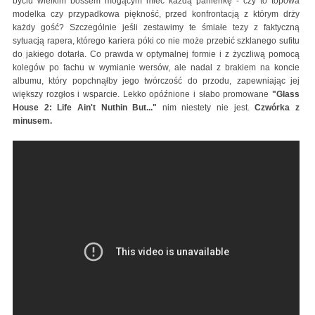
byciu wielkim bossem mogącym mieć każdą panienkę - czy to topowa
modelka czy przypadkowa piękność, przed konfrontacją z którym drży
każdy gość? Szczególnie jeśli zestawimy te śmiałe tezy z faktyczną
sytuacją rapera, którego kariera póki co nie może przebić szklanego sufitu
do jakiego dotarła. Co prawda w optymalnej formie i z życzliwą pomocą
kolegów po fachu w wymianie wersów, ale nadal z brakiem na koncie
albumu, który popchnąłby jego twórczość do przodu, zapewniając jej
większy rozgłos i wsparcie. Lekko opóźnione i słabo promowane
"Glass
House 2: Life Ain't Nuthin But..."
nim niestety nie jest.
Czwórka z
minusem.