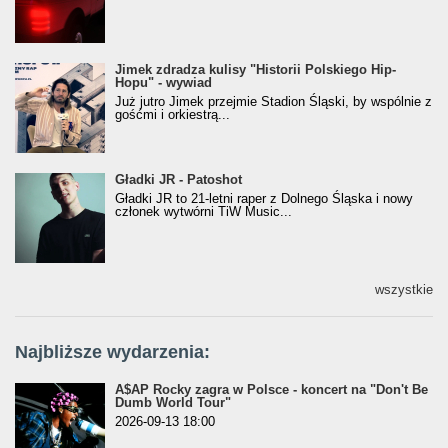
Jimek zdradza kulisy "Historii Polskiego Hip-
Jimek zdradza kulisy "Historii Polskiego Hip-
Hopu" - wywiad
Hopu" - wywiad
Już jutro Jimek przejmie Stadion Śląski, by wspólnie z
gośćmi i orkiestrą...
Gładki JR - Patoshot
Gładki JR - Patoshot
Gładki JR to 21-letni raper z Dolnego Śląska i nowy
członek wytwórni TiW Music...
wszystkie
Najbliższe wydarzenia:
A$AP Rocky zagra w Polsce - koncert na "Don't Be
Dumb World Tour"
2026-09-13 18:00