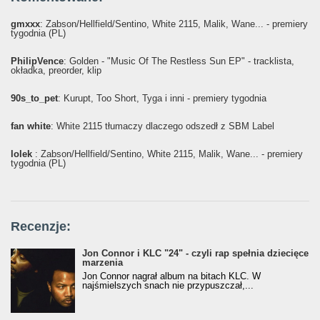
gmxxx
: Żabson/Hellfield/Sentino, White 2115, Malik, Wane... - premiery
tygodnia (PL)
PhilipVence
: Golden - "Music Of The Restless Sun EP" - tracklista,
okładka, preorder, klip
90s_to_pet
: Kurupt, Too Short, Tyga i inni - premiery tygodnia
fan white
: White 2115 tłumaczy dlaczego odszedł z SBM Label
lolek
: Żabson/Hellfield/Sentino, White 2115, Malik, Wane... - premiery
tygodnia (PL)
Recenzje:
Jon Connor i KLC "24" - czyli rap spełnia dziecięce
marzenia
Jon Connor nagrał album na bitach KLC. W
najśmielszych snach nie przypuszczał,...