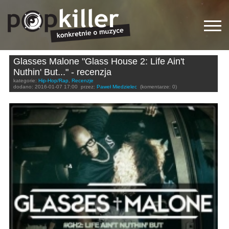
Glasses Malone "Glass House 2: Life Ain't
Nuthin' But..." - recenzja
kategorie:
Hip-Hop/Rap
,
Recenzje
dodano:
2016-01-07 17:00
przez:
Paweł Miedzielec
(komentarze: 0)