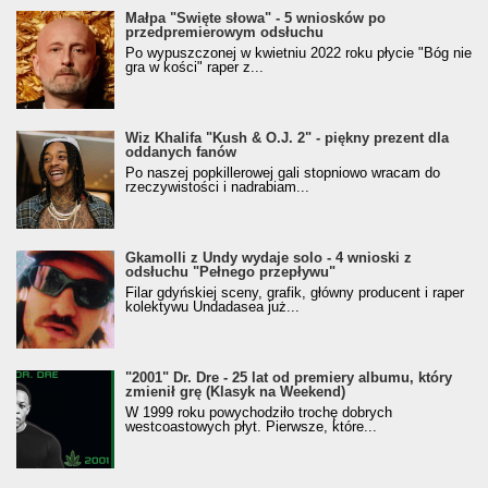
Małpa "Święte słowa" - 5 wniosków po
przedpremierowym odsłuchu
Po wypuszczonej w kwietniu 2022 roku płycie "Bóg nie
gra w kości" raper z...
Wiz Khalifa "Kush & O.J. 2" - piękny prezent dla
oddanych fanów
Po naszej popkillerowej gali stopniowo wracam do
rzeczywistości i nadrabiam...
Gkamolli z Undy wydaje solo - 4 wnioski z
odsłuchu "Pełnego przepływu"
Filar gdyńskiej sceny, grafik, główny producent i raper
kolektywu Undadasea już...
"2001" Dr. Dre - 25 lat od premiery albumu, który
zmienił grę (Klasyk na Weekend)
W 1999 roku powychodziło trochę dobrych
westcoastowych płyt. Pierwsze, które...