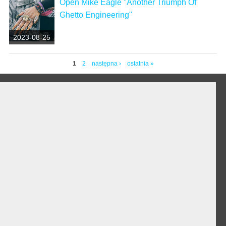
Open Mike Eagle "Another Triumph Of
Ghetto Engineering"
2023-08-25
1
2
następna ›
ostatnia »
Strony