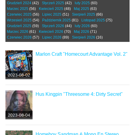
Grudzień 2024
(42)
Styczeń 2025
(42)
luty 2025
(60)
Marzec 2025
(56)
Kwiecień 2025
(48)
Maj 2025
(63)
Czerwiec 2025
(56)
Lipiec 2025
(51)
Sierpień 2025
(66)
Wrzesień 2025
(54)
Październik 2025
(81)
Listopad 2025
(75)
Grudzień 2025
(59)
Styczeń 2026
(44)
luty 2026
(60)
Marzec 2026
(61)
Kwiecień 2026
(70)
Maj 2026
(71)
Czerwiec 2026
(57)
Lipiec 2026
(89)
Sierpień 2026
(16)
Marlon Craft "Homecourt Advantage Vol. 2"
2023-08-02
Hus Kingpin "Threesome 4: Dirty Secret"
2023-08-04
Homeboy Sandman & Mono En Stereo