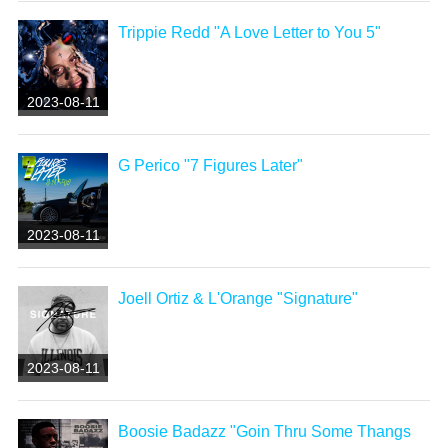
Trippie Redd "A Love Letter to You 5"
2023-08-11
G Perico "7 Figures Later"
2023-08-11
Joell Ortiz & L'Orange "Signature"
2023-08-11
Boosie Badazz "Goin Thru Some Thangs